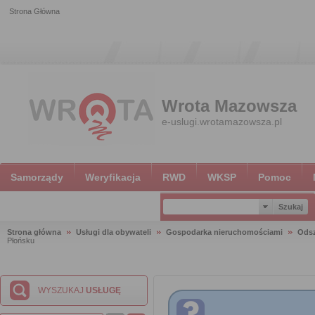
Strona Główna
Wrota Mazowsza
e-uslugi.wrotamazowsza.pl
Samorządy
Weryfikacja
RWD
WKSP
Pomoc
Strona główna
Usługi dla obywateli
Gospodarka nieruchomościami
Ods
Płońsku
WYSZUKAJ
USŁUGĘ