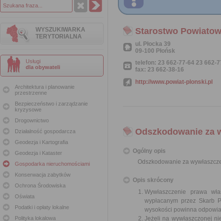
WYSZUKIWARKA
Starostwo Powiatow
TERYTORIALNA
ul. Płocka 39
09-100 Płońsk
Usługi
telefon: 23 662-77-64 23 662-
dla obywateli
fax: 23 662-38-16
http://www.powiat-plonski.pl
Architektura i planowanie
przestrzenne
Bezpieczeństwo i zarządzanie
kryzysowe
Drogownictwo
Odszkodowanie za 
Działalność gospodarcza
Geodezja i Kartografia
Ogólny opis
Geodezja i Kataster
Odszkodowanie za wywłaszcze
Gospodarka nieruchomościami
Konserwacja zabytków
Opis skrócony
Ochrona Środowiska
Wywłaszczenie prawa wła
Oświata
wypłacanym przez Skarb Pa
Podatki i opłaty lokalne
wysokości powinna odpowiad
Polityka lokalowa
Jeżeli na wywłaszczonej n