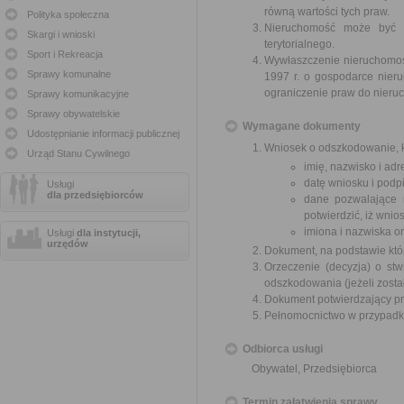
równą wartości tych praw.
Polityka społeczna
Nieruchomość może być w
Skargi i wnioski
terytorialnego.
Sport i Rekreacja
Wywłaszczenie nieruchomośc
Sprawy komunalne
1997 r. o gospodarce nier
ograniczenie praw do nieru
Sprawy komunikacyjne
Sprawy obywatelskie
Wymagane dokumenty
Udostępnianie informacji publicznej
Wniosek o odszkodowanie, k
Urząd Stanu Cywilnego
imię, nazwisko i ad
datę wniosku i podpi
Usługi
dla przedsiębiorców
dane pozwalające 
potwierdzić, iż wni
imiona i nazwiska o
Usługi
dla instytucji,
urzędów
Dokument, na podstawie któ
Orzeczenie (decyzja) o stw
odszkodowania (jeżeli zosta
Dokument potwierdzający pr
Pełnomocnictwo w przypadku
Odbiorca usługi
Obywatel, Przedsiębiorca
Termin załatwienia sprawy