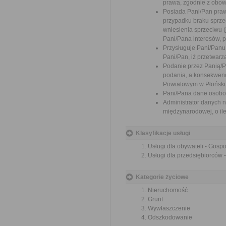
prawa, zgodnie z obow
Posiada Pani/Pan praw
przypadku braku sprzec
wniesienia sprzeciwu 
Pani/Pana interesów, p
Przysługuje Pani/Pan
Pani/Pan, iż przetwar
Podanie przez Panią/
podania, a konsekwenc
Powiatowym w Płońsku
Pani/Pana dane osobo
Administrator danych 
międzynarodowej, o il
Klasyfikacje usługi
Usługi dla obywateli - Gos
Usługi dla przedsiębiorców
Kategorie życiowe
Nieruchomość
Grunt
Wywłaszczenie
Odszkodowanie