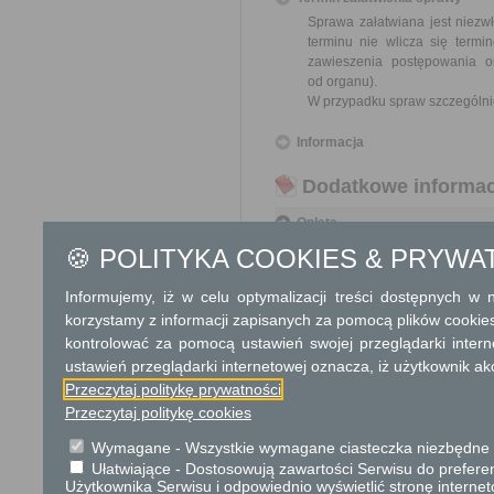
Sprawa załatwiana jest niezw
terminu nie wlicza się term
zawieszenia postępowania 
od organu).
W przypadku spraw szczególni
Informacja
Dodatkowe informac
Opłata
Wniosek o odszkodowanie za
🍪 POLITYKA COOKIES & PRYWA
17 zł opłata skarbowa za z
Informujemy, iż w celu optymalizacji treści dostępnych w
Tryb odwoławczy
korzystamy z informacji zapisanych za pomocą plików cookie
kontrolować za pomocą ustawień swojej przeglądarki inter
Odwołanie wnosi się do Wojewo
ustawień przeglądarki internetowej oznacza, iż użytkownik ak
który ją wydał. O zachowaniu
placówce pocztowej operatora 
Przeczytaj politykę prywatności
Przeczytaj politykę cookies
Skargi i wnioski
Wymagane - Wszystkie wymagane ciasteczka niezbędne do
Przedmiotem skargi może by
Ułatwiające - Dostosowują zawartości Serwisu do preferen
ich pracowników, naruszenie p
Użytkownika Serwisu i odpowiednio wyświetlić stronę interne