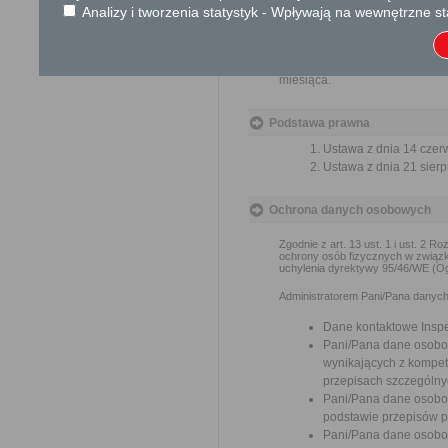
spraw.
Analizy i tworzenia statystyk - Wpływają na wewnętrzne st
Przedmiotem wniosku mogą 
usprawnienie pracy i zapobieg
Organ właściwy dla załatwien
miesiąca.
Podstawa prawna
Ustawa z dnia 14 czer
Ustawa z dnia 21 sierp
Ochrona danych osobowych
Zgodnie z art. 13 ust. 1 i ust. 2 
ochrony osób fizycznych w związ
uchylenia dyrektywy 95/46/WE (Og
Administratorem Pani/Pana danych 
Dane kontaktowe Insp
Pani/Pana dane osobo
wynikających z kompete
przepisach szczególny
Pani/Pana dane osobo
podstawie przepisów 
Pani/Pana dane osobo