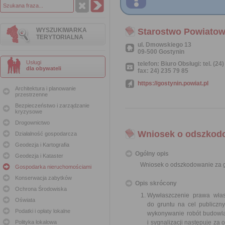
WYSZUKIWARKA
Starostwo Powiatow
TERYTORIALNA
ul. Dmowskiego 13
09-500 Gostynin
Usługi
telefon: Biuro Obsługi: tel. (24
dla obywateli
fax: 24) 235 79 85
https://gostynin.powiat.pl
Architektura i planowanie
przestrzenne
Bezpieczeństwo i zarządzanie
kryzysowe
Drogownictwo
Wniosek o odszkodo
Działalność gospodarcza
Geodezja i Kartografia
Ogólny opis
Geodezja i Kataster
Wniosek o odszkodowanie za g
Gospodarka nieruchomościami
Konserwacja zabytków
Opis skrócony
Ochrona Środowiska
Wywłaszczenie prawa włas
Oświata
do gruntu na cel publiczn
Podatki i opłaty lokalne
wykonywanie robót budowlan
Polityka lokalowa
i sygnalizacji następuje z