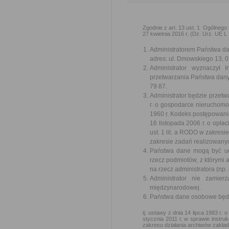
Zgodnie z art. 13 ust. 1 Ogólne
27 kwietnia 2016 r. (Dz. Urz. UE L
Administratorem Państwa da
adres: ul. Dmowskiego 13, 
Administrator wyznaczył
przetwarzania Państwa dany
79 87.
Administrator będzie przetw
r. o gospodarce nieruchomo
1960 r. Kodeks postępowania
16 listopada 2006 r. o opł
ust. 1 lit. a RODO w zakres
zakresie zadań realizowanych
Państwa dane mogą być ud
rzecz podmiotów, z którymi 
na rzecz administratora (n
Administrator nie zamie
międzynarodowej.
Państwa dane osobowe będą
tj. ustawy z dnia 14 lipca 1983 r
stycznia 2011 r. w sprawie instr
zakresu działania archiwów zakła