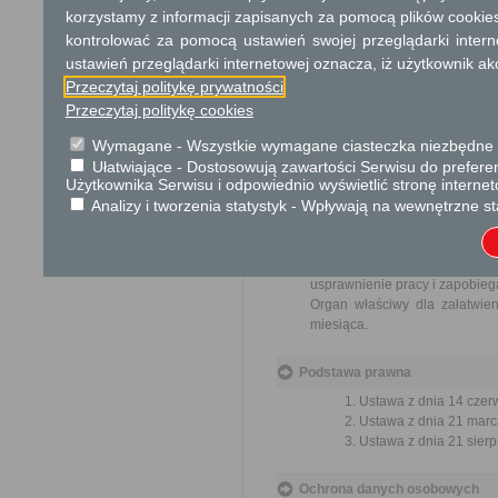
17 zł opłata skarbowa za z
korzystamy z informacji zapisanych za pomocą plików cookie
kontrolować za pomocą ustawień swojej przeglądarki inter
Tryb odwoławczy
ustawień przeglądarki internetowej oznacza, iż użytkownik ak
Przeczytaj politykę prywatności
Odwołanie wnosi się do Wojewo
który ją wydał. O zachowaniu
Przeczytaj politykę cookies
placówce pocztowej operatora 
Wymagane - Wszystkie wymagane ciasteczka niezbędne do
Ułatwiające - Dostosowują zawartości Serwisu do preferen
Skargi i wnioski
Użytkownika Serwisu i odpowiednio wyświetlić stronę interne
Analizy i tworzenia statystyk - Wpływają na wewnętrzne st
Przedmiotem skargi może by
ich pracowników, naruszenie p
spraw.
Przedmiotem wniosku mogą 
usprawnienie pracy i zapobieg
Organ właściwy dla załatwien
miesiąca.
Podstawa prawna
Ustawa z dnia 14 czer
Ustawa z dnia 21 marca
Ustawa z dnia 21 sierp
Ochrona danych osobowych