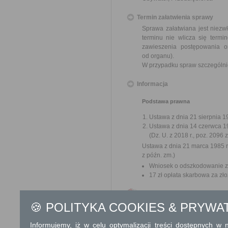
Termin załatwienia sprawy
Sprawa załatwiana jest niezw
terminu nie wlicza się term
zawieszenia postępowania 
od organu).
W przypadku spraw szczególni
Informacja
Podstawa prawna
Ustawa z dnia 21 sierpnia 19
Ustawa z dnia 14 czerwca 1
(Dz. U. z 2018 r., poz. 2096 
Ustawa z dnia 21 marca 1985 r.
z późn. zm.)
Wniosek o odszkodowanie za
17 zł opłata skarbowa za z
Dodatkowe informac
🍪 POLITYKA COOKIES & PRYWA
Opłata
Wniosek o odszkodowanie za
Informujemy, iż w celu optymalizacji treści dostępnych w