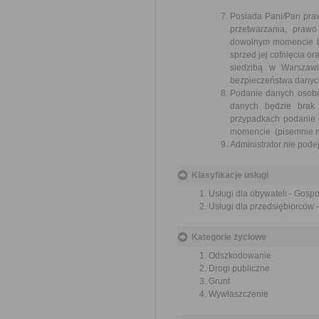
Posiada Pani/Pan praw
przetwarzania, praw
dowolnym momencie b
sprzed jej cofnięcia 
siedzibą w Warszawi
bezpieczeństwa danych
Podanie danych osobo
danych będzie brak 
przypadkach podanie 
momencie (pisemnie na
Administrator nie pod
Klasyfikacje usługi
Usługi dla obywateli - Gos
Usługi dla przedsiębiorców
Kategorie życiowe
Odszkodowanie
Drogi publiczne
Grunt
Wywłaszczenie