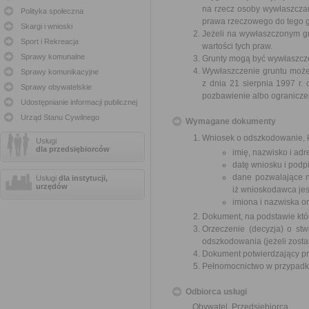
na rzecz osoby wywłaszcza
Polityka społeczna
prawa rzeczowego do tego g
Skargi i wnioski
Jeżeli na wywłaszczonym g
Sport i Rekreacja
wartości tych praw.
Sprawy komunalne
Grunty mogą być wywłaszczon
Wywłaszczenie gruntu może 
Sprawy komunikacyjne
z dnia 21 sierpnia 1997 r
Sprawy obywatelskie
pozbawienie albo ogranicze
Udostępnianie informacji publicznej
Urząd Stanu Cywilnego
Wymagane dokumenty
Wniosek o odszkodowanie, k
Usługi
dla przedsiębiorców
imię, nazwisko i ad
datę wniosku i podpi
dane pozwalające n
Usługi
dla instytucji,
urzędów
iż wnioskodawca jes
imiona i nazwiska o
Dokument, na podstawie któ
Orzeczenie (decyzja) o stw
odszkodowania (jeżeli zosta
Dokument potwierdzający pr
Pełnomocnictwo w przypadku
Odbiorca usługi
Obywatel, Przedsiębiorca