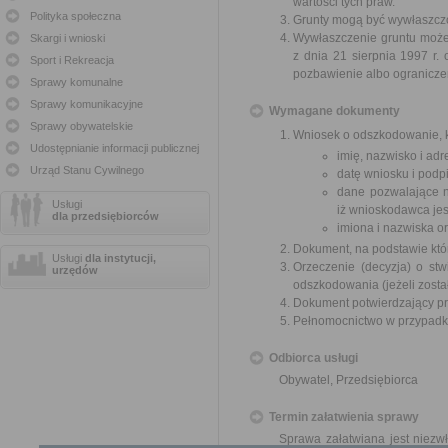
wartości tych praw.
Polityka społeczna
Grunty mogą być wywłaszczon
Wywłaszczenie gruntu może 
Skargi i wnioski
z dnia 21 sierpnia 1997 r
Sport i Rekreacja
pozbawienie albo ogranicze
Sprawy komunalne
Sprawy komunikacyjne
Wymagane dokumenty
Sprawy obywatelskie
Wniosek o odszkodowanie, k
Udostępnianie informacji publicznej
imię, nazwisko i ad
Urząd Stanu Cywilnego
datę wniosku i podpi
dane pozwalające n
Usługi
iż wnioskodawca jes
dla przedsiębiorców
imiona i nazwiska o
Dokument, na podstawie któ
Usługi
dla instytucji,
Orzeczenie (decyzja) o stw
urzędów
odszkodowania (jeżeli zosta
Dokument potwierdzający pr
Pełnomocnictwo w przypadku
Odbiorca usługi
Obywatel, Przedsiębiorca
Termin załatwienia sprawy
Sprawa załatwiana jest niezw