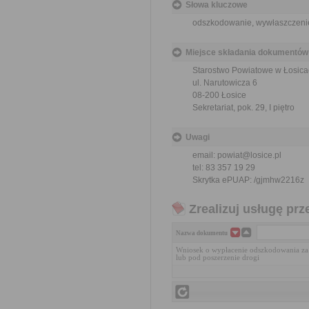
Słowa kluczowe
odszkodowanie, wywłaszczenie,
Miejsce składania dokumentów
Starostwo Powiatowe w Łosica
ul. Narutowicza 6
08-200 Łosice
Sekretariat, pok. 29, I piętro
Uwagi
email: powiat@losice.pl
tel: 83 357 19 29
Skrytka ePUAP:
/gjmhw2216z
Zrealizuj usługę prz
Nazwa dokumentu
Wniosek o wypłacenie odszkodowania za
lub pod poszerzenie drogi