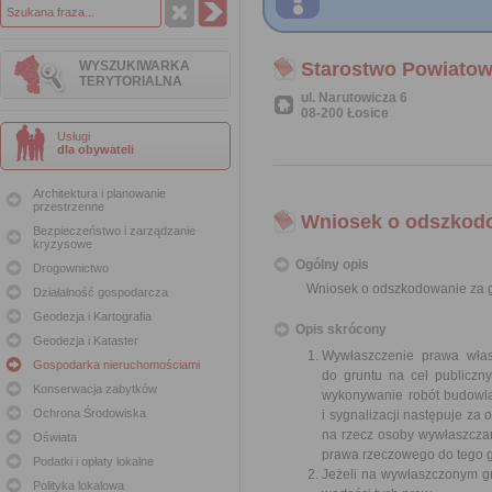
WYSZUKIWARKA
Starostwo Powiatow
TERYTORIALNA
ul. Narutowicza 6
08-200 Łosice
Usługi
dla obywateli
Architektura i planowanie
przestrzenne
Wniosek o odszkodo
Bezpieczeństwo i zarządzanie
kryzysowe
Ogólny opis
Drogownictwo
Wniosek o odszkodowanie za g
Działalność gospodarcza
Geodezja i Kartografia
Opis skrócony
Geodezja i Kataster
Wywłaszczenie prawa włas
Gospodarka nieruchomościami
do gruntu na cel publiczn
Konserwacja zabytków
wykonywanie robót budowlan
Ochrona Środowiska
i sygnalizacji następuje z
na rzecz osoby wywłaszcza
Oświata
prawa rzeczowego do tego g
Podatki i opłaty lokalne
Jeżeli na wywłaszczonym g
Polityka lokalowa