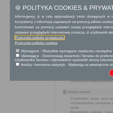
terminu nie wlicza się term
🍪 POLITYKA COOKIES & PRYWA
zawieszenia postępowania 
od organu).
W przypadku spraw szczególni
Informujemy, iż w celu optymalizacji treści dostępnych w
korzystamy z informacji zapisanych za pomocą plików cookie
Informacja
kontrolować za pomocą ustawień swojej przeglądarki inter
ustawień przeglądarki internetowej oznacza, iż użytkownik ak
Dodatkowe informac
Przeczytaj politykę prywatności
Przeczytaj politykę cookies
Opłata
Wniosek o odszkodowanie za
Wymagane - Wszystkie wymagane ciasteczka niezbędne do
17 zł opłata skarbowa za z
Ułatwiające - Dostosowują zawartości Serwisu do preferen
Użytkownika Serwisu i odpowiednio wyświetlić stronę interne
Analizy i tworzenia statystyk - Wpływają na wewnętrzne st
Tryb odwoławczy
Odwołanie wnosi się do Wojewo
który ją wydał. O zachowaniu
placówce pocztowej operatora 
Skargi i wnioski
Przedmiotem skargi może by
ich pracowników, naruszenie p
spraw.
Przedmiotem wniosku mogą 