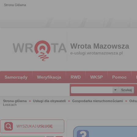
Strona Główna
Wrota Mazowsza
e-uslugi.wrotamazowsza.pl
Samorządy
Weryfikacja
RWD
WKSP
Pomoc
Strona główna
Usługi dla obywateli
Gospodarka nieruchomościami
Ods
Łosicach
WYSZUKAJ
USŁUGĘ