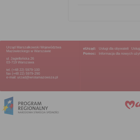
Urząd Marszałkowski Województwa
eUrząd:
Usługi dla obywateli
|
Usług
Mazowieckiego w Warszawie
Pomoc:
Informacja dla nowych uż
ul. Jagiellońska 26
03-719 Warszawa
tel. (+48 22) 5979-100
fax (+48 22) 5979-290
e-mail: urzad@wrotamazowsza.pl