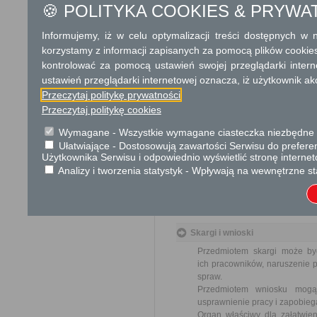
🍪 POLITYKA COOKIES & PRYWA
od organu).
W przypadku spraw szczególni
Informujemy, iż w celu optymalizacji treści dostępnych w
Informacja
korzystamy z informacji zapisanych za pomocą plików cookie
kontrolować za pomocą ustawień swojej przeglądarki inter
Dodatkowe informac
ustawień przeglądarki internetowej oznacza, iż użytkownik ak
Przeczytaj politykę prywatności
Opłata
Przeczytaj politykę cookies
Wniosek o odszkodowanie za
17 zł opłata skarbowa za z
Wymagane - Wszystkie wymagane ciasteczka niezbędne do
Ułatwiające - Dostosowują zawartości Serwisu do preferen
Użytkownika Serwisu i odpowiednio wyświetlić stronę interne
Tryb odwoławczy
Analizy i tworzenia statystyk - Wpływają na wewnętrzne st
Odwołanie wnosi się do Wojewo
który ją wydał. O zachowaniu
placówce pocztowej operatora 
Skargi i wnioski
Przedmiotem skargi może by
ich pracowników, naruszenie p
spraw.
Przedmiotem wniosku mogą 
usprawnienie pracy i zapobieg
Organ właściwy dla załatwien