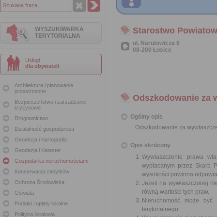
WYSZUKIWARKA
Starostwo Powiatow
TERYTORIALNA
ul. Narutowicza 6
08-200 Łosice
Usługi
dla obywateli
Architektura i planowanie
przestrzenne
Odszkodowanie za 
Bezpieczeństwo i zarządzanie
kryzysowe
Ogólny opis
Drogownictwo
Odszkodowanie za wywłaszcze
Działalność gospodarcza
Geodezja i Kartografia
Opis skrócony
Geodezja i Kataster
Wywłaszczenie prawa wła
Gospodarka nieruchomościami
wypłacanym przez Skarb Pa
Konserwacja zabytków
wysokości powinna odpowiad
Ochrona Środowiska
Jeżeli na wywłaszczonej n
równą wartości tych praw.
Oświata
Nieruchomość może być w
Podatki i opłaty lokalne
terytorialnego.
Polityka lokalowa