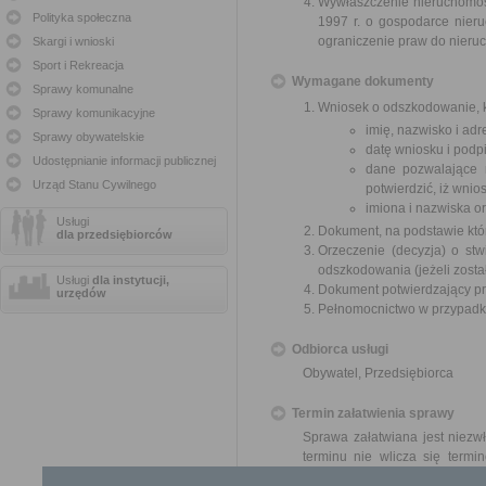
Wywłaszczenie nieruchomośc
Polityka społeczna
1997 r. o gospodarce nier
ograniczenie praw do nieru
Skargi i wnioski
Sport i Rekreacja
Wymagane dokumenty
Sprawy komunalne
Wniosek o odszkodowanie, k
Sprawy komunikacyjne
imię, nazwisko i ad
Sprawy obywatelskie
datę wniosku i podpi
Udostępnianie informacji publicznej
dane pozwalające 
Urząd Stanu Cywilnego
potwierdzić, iż wni
imiona i nazwiska o
Usługi
Dokument, na podstawie któ
dla przedsiębiorców
Orzeczenie (decyzja) o stw
odszkodowania (jeżeli zosta
Usługi
dla instytucji,
Dokument potwierdzający pr
urzędów
Pełnomocnictwo w przypadku
Odbiorca usługi
Obywatel, Przedsiębiorca
Termin załatwienia sprawy
Sprawa załatwiana jest niezw
terminu nie wlicza się term
zawieszenia postępowania 