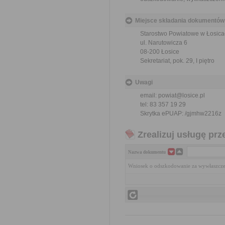
Miejsce składania dokumentów
Starostwo Powiatowe w Łosica
ul. Narutowicza 6
08-200 Łosice
Sekretariat, pok. 29, I piętro
Uwagi
email: powiat@losice.pl
tel: 83 357 19 29
Skrytka ePUAP:
/gjmhw2216z
Zrealizuj usługę prz
Nazwa dokumentu
Wniosek o odszkodowanie za wywłaszcze