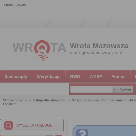
Strona Główna
Wrota Mazowsza
e-uslugi.wrotamazowsza.pl
Samorządy
Weryfikacja
RWD
WKSP
Pomoc
Strona główna
Usługi dla obywateli
Gospodarka nieruchomościami
Ods
Łosicach
WYSZUKAJ
USŁUGĘ