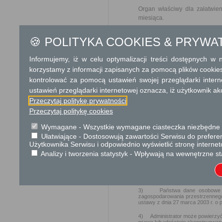
Organ właściwy dla załatwien
miesiąca.
🍪 POLITYKA COOKIES & PRYWA
Podstawa prawna
Ustawa z dnia 14 czer
Informujemy, iż w celu optymalizacji treści dostępnych w
Ustawa z dnia 27 marc
korzystamy z informacji zapisanych za pomocą plików cookie
zm.)
Ustawa z dnia 16 listop
kontrolować za pomocą ustawień swojej przeglądarki inter
ustawień przeglądarki internetowej oznacza, iż użytkownik ak
Przeczytaj politykę prywatności
Ochrona danych osobowych
Przeczytaj politykę cookies
Klauzula informacyjna RODO
Wymagane - Wszystkie wymagane ciasteczka niezbędne do
Rozporządzenia Parlamentu Europ
Ułatwiające - Dostosowują zawartości Serwisu do preferen
związku z przetwarzaniem danyc
(ogólne rozporządzenie o ochr
Użytkownika Serwisu i odpowiednio wyświetlić stronę interne
przysługujących Państwu prawach
Analizy i tworzenia statystyk - Wpływają na wewnętrzne st
1) Administratorem Państwa dany
2) Administrator wyznaczył Inspe
3) Państwa dane osobowe będą
zagospodarowania przestrzennego
ustawy z dnia 27 marca 2003 r. o
4) Administrator może powierzyć