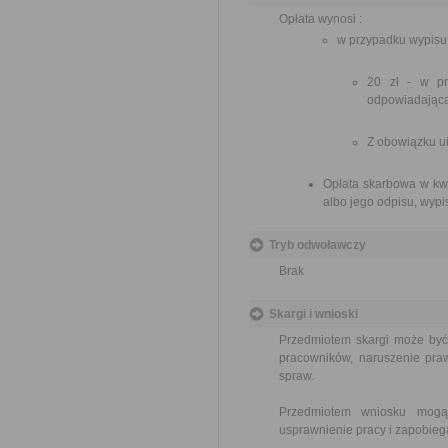
Opłata wynosi :
w przypadku wypisu 
20 zł - w pr
odpowiadającą 
Z obowiązku ui
Opłata skarbowa w kwo
albo jego odpisu, wypis
Tryb odwoławczy
Brak
Skargi i wnioski
Przedmiotem skargi może być
pracowników, naruszenie praw
spraw.
Przedmiotem wniosku mogą 
usprawnienie pracy i zapobieg