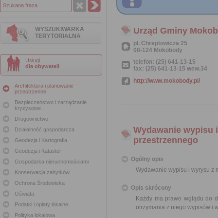
WYSZUKIWARKA
Urząd Gminy Moko
TERYTORIALNA
pl. Chreptowicza 25
08-124 Mokobody
Usługi
telefon: (25) 641-13-15
dla obywateli
fax: (25) 641-13-15 wew.34
http://www.mokobody.pl/
Architektura i planowanie
przestrzenne
Bezpieczeństwo i zarządzanie
kryzysowe
Drogownictwo
Wydawanie wypisu i
Działalność gospodarcza
przestrzennego
Geodezja i Kartografia
Geodezja i Kataster
Ogólny opis
Gospodarka nieruchomościami
Wydawanie wypisu i wyrysu z
Konserwacja zabytków
Ochrona Środowiska
Opis skrócony
Oświata
Każdy ma prawo wglądu do do
Podatki i opłaty lokalne
otrzymania z niego wypisów i 
Polityka lokalowa