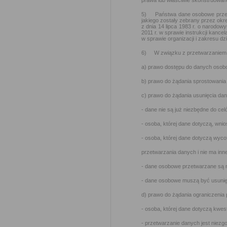
prawa lub właściwie skonstruowa
5) Państwa dane osobowe przetwa
jakiego zostały zebrany przez ok
z dnia 14 lipca 1983 r. o narodo
2011 r. w sprawie instrukcji kance
w sprawie organizacji i zakresu d
6) W związku z przetwarzaniem 
a) prawo dostępu do danych osobo
b) prawo do żądania sprostowania
c) prawo do żądania usunięcia da
- dane nie są już niezbędne do cel
- osoba, której dane dotyczą, wn
- osoba, której dane dotyczą wyc
przetwarzania danych i nie ma inn
- dane osobowe przetwarzane są 
- dane osobowe muszą być usunięt
d) prawo do żądania ograniczenia
- osoba, której dane dotyczą kwe
- przetwarzanie danych jest niezg