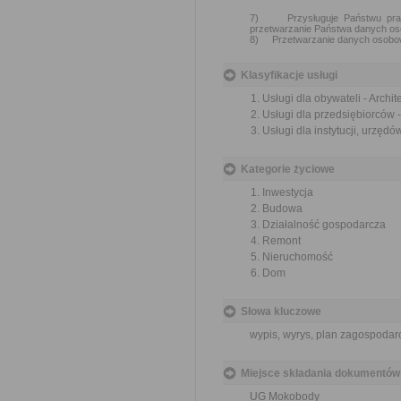
7) Przysługuje Państwu praw
przetwarzanie Państwa danych o
8) Przetwarzanie danych osobow
Klasyfikacje usługi
Usługi dla obywateli - Archi
Usługi dla przedsiębiorców 
Usługi dla instytucji, urzęd
Kategorie życiowe
Inwestycja
Budowa
Działalność gospodarcza
Remont
Nieruchomość
Dom
Słowa kluczowe
wypis, wyrys, plan zagospoda
Miejsce składania dokumentów
UG Mokobody