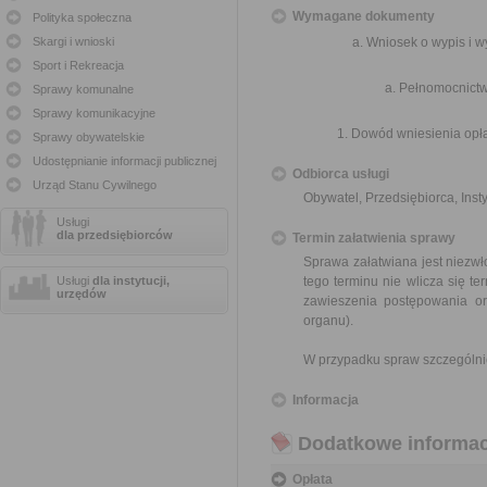
Wymagane dokumenty
Polityka społeczna
Skargi i wnioski
Wniosek o wypis i 
Sport i Rekreacja
Pełnomocnictw
Sprawy komunalne
Sprawy komunikacyjne
Dowód wniesienia opła
Sprawy obywatelskie
Udostępnianie informacji publicznej
Odbiorca usługi
Urząd Stanu Cywilnego
Obywatel, Przedsiębiorca, Insty
Usługi
dla przedsiębiorców
Termin załatwienia sprawy
Sprawa załatwiana jest niezwł
Usługi
dla instytucji,
tego terminu nie wlicza się 
urzędów
zawieszenia postępowania o
organu).
W przypadku spraw szczególni
Informacja
Dodatkowe informac
Opłata