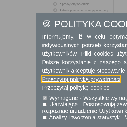
Sprawy obywatelskie
Udostępnianie informacji publicznej
Urząd Stanu Cywilnego
🍪 POLITYKA CO
Usługi
dla przedsiębiorców
Informujemy, iż w celu optyma
Usługi
dla instytucji,
indywidualnych potrzeb korzyst
urzędów
użytkowników. Pliki cookies uż
Dalsze korzystanie z naszego s
użytkownik akceptuje stosowanie 
Przeczytaj politykę prywatności
Przeczytaj politykę cookies
Wymagane - Wszystkie wymagan
Ułatwiające - Dostosowują zawa
rozpoznać urządzenie Użytkownika
Analizy i tworzenia statystyk 