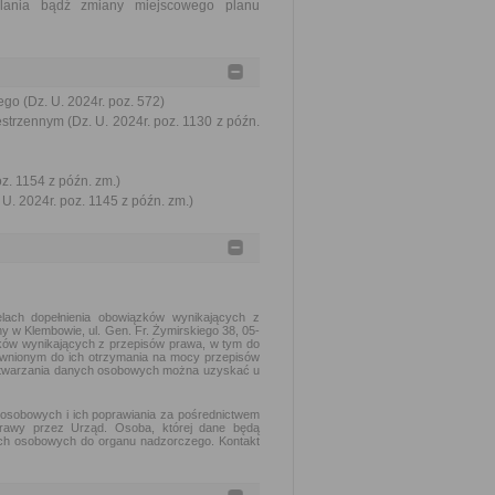
lania bądź zmiany miejscowego planu
go (Dz. U. 2024r. poz. 572)
trzennym (Dz. U. 2024r. poz. 1130 z późn.
oz. 1154 z późn. zm.)
U. 2024r. poz. 1145 z późn. zm.)
ach dopełnienia obowiązków wynikających z
w Klembowie, ul. Gen. Fr. Żymirskiego 38, 05-
ków wynikających z przepisów prawa, w tym do
awnionym do ich otrzymania na mocy przepisów
rzetwarzania danych osobowych można uzyskać u
osobowych i ich poprawiania za pośrednictwem
prawy przez Urząd. Osoba, której dane będą
ych osobowych do organu nadzorczego. Kontakt