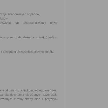
rodzaje składowanych odpadów,
ieków,
tywania lub unieszkodliwiania gazu
ące przed datą złożenia wniosku) jeśli z
z dowodem uiszczenia stosownej opłaty.
ęcy od dnia złożenia kompletnego wniosku.
wa dla dokonania określonych czynności,
owanych z winy strony albo z przyczyn