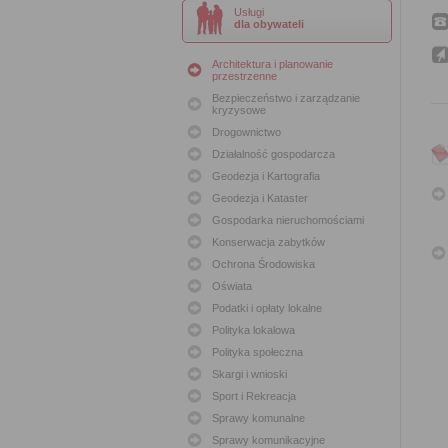
Usługi
dla obywateli
Architektura i planowanie
przestrzenne
Bezpieczeństwo i zarządzanie
kryzysowe
Drogownictwo
Działalność gospodarcza
Geodezja i Kartografia
Geodezja i Kataster
Gospodarka nieruchomościami
Konserwacja zabytków
Ochrona Środowiska
Oświata
Podatki i opłaty lokalne
Polityka lokalowa
Polityka społeczna
Skargi i wnioski
Sport i Rekreacja
Sprawy komunalne
Sprawy komunikacyjne