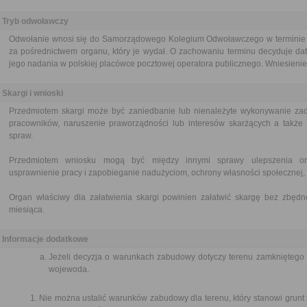
Tryb odwoławczy
Odwołanie wnosi się do Samorządowego Kolegium Odwoławczego w terminie 14
za pośrednictwem organu, który je wydał. O zachowaniu terminu decyduje dat
jego nadania w polskiej placówce pocztowej operatora publicznego. Wniesienie 
Skargi i wnioski
Przedmiotem skargi może być zaniedbanie lub nienależyte wykonywanie zad
pracowników, naruszenie praworządności lub interesów skarżących a także p
spraw.
Przedmiotem wniosku mogą być między innymi sprawy ulepszenia orga
usprawnienie pracy i zapobieganie nadużyciom, ochrony własności społecznej, 
Organ właściwy dla załatwienia skargi powinien załatwić skargę bez zbędne
miesiąca.
Informacje dodatkowe
Jeżeli decyzja o warunkach zabudowy dotyczy terenu zamkniętego 
wojewoda.
Nie można ustalić warunków zabudowy dla terenu, który stanowi grunt