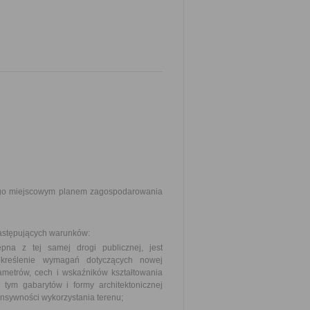
tego miejscowym planem zagospodarowania
następujących warunków:
ępna z tej samej drogi publicznej, jest
reślenie wymagań dotyczących nowej
ametrów, cech i wskaźników kształtowania
tym gabarytów i formy architektonicznej
ensywności wykorzystania terenu;