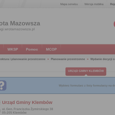
Mapa serwisu
Wersja mobilna
Rej
ota Mazowsza
ugi.wrotamazowsza.pl
WKSP
Pomoc
MCOP
tektura i planowanie przestrzenne
Planowanie przestrzenne
Wydanie decyzji 
URZĄD GMINY KLEMBÓW
Wybierz formularz z listy formularzy na do
Urząd Gminy Klembów
ul. Gen. Franciszka Żymirskiego 38
05-205 Klembów