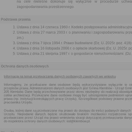
na cele nieleśne dokonuje się wyłącznie w procedurze uchwa
zagospodarowania przestrzennego.
Podstawa prawna
Ustawa z dnia 14 czerwca 1960 r. Kodeks postępowania administracyjne
Ustawa z dnia 27 marca 2003 r. o planowaniu i zagospodarowaniu przes
zm.)
Ustawa z dnia 7 lipca 1994 r. Prawo budowlane (Dz. U. 2025r. poz. 418)
Ustawa z dnia 16 listopada 2006 r. o opłacie skarbowej (Dz. U. 2025r. p
Ustawa z dnia 21 sierpnia 1997 r. o gospodarce nieruchomościami. (Dz. 
Ochrona danych osobowych
Informacja na temat przetwarzania danych osobowych zawartych we wniosku
Informujemy, że przekazane dane osobowe będą wykorzystywane wyłącznie w cel
przepisów prawa. Administratorem danych osobowych jest Gmina Klembów - Urząd Gminy 
205 Klembów. Dane będą przechowywane przez okres niezbędny do realizacji obowiąz
celów archiwizacji. Przekazane dane osobowe mogą być udostępnione podmiotom upr
prawa (np. instytucji kontrolujących pracę Urzędu). Szczegółowe podstawy prawne p
pracownika Urzędu.
Osoba, której dane są przetwarzane ma prawo do dostępu do treści podanych danych 
Urzędu. Niepodanie danych będzie skutkowało brakiem możliwości rozpatrzenia s
przetwarzane przez Urząd ma prawo wniesienia skargi dotyczącej przetwarzania dan
do inspektora ochrony danych osobowych: iod@klembow.pl.