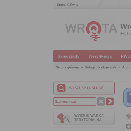
Strona Główna
Wr
e-usl
Samorządy
Weryfikacja
RWD
Strona główna
Usługi dla obywateli
Archi
WYSZUKAJ
USŁUGĘ
WYSZUKIWARKA
TERYTORIALNA