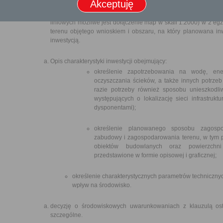
Akceptuję
Do wniosku należy załączyć: Kopie mapy zasadniczej (w skali 1:
liniowych możliwe jest dołączenie map w skali 1:2000) w 2 eg
terenu objętego wnioskiem i obszaru, na który planowana in
inwestycją.
Opis charakterystyki inwestycji obejmujący:
określenie zapotrzebowania na wodę, en
oczyszczania ścieków, a także innych potrzeb 
razie potrzeby również sposobu unieszkodli
występujących o lokalizację sieci infrastruktu
dysponentami);
określenie planowanego sposobu zagospod
zabudowy i zagospodarowania terenu, w tym 
obiektów budowlanych oraz powierzchni 
przedstawione w formie opisowej i graficznej;
określenie charakterystycznych parametrów technicznych
wpływ na środowisko.
decyzję o środowiskowych uwarunkowaniach z klauzulą osta
szczególne.