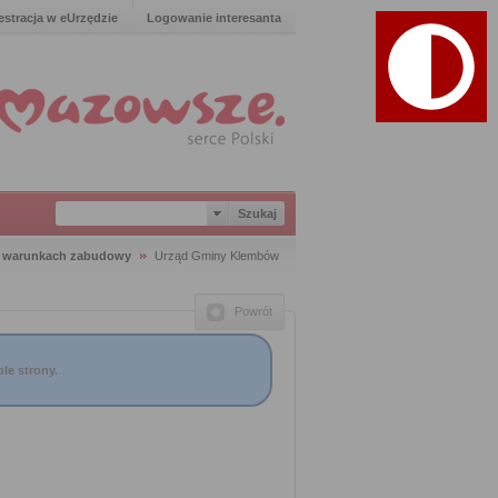
estracja w eUrzędzie
Logowanie interesanta
o warunkach zabudowy
Urząd Gminy Klembów
Powrót
le strony.