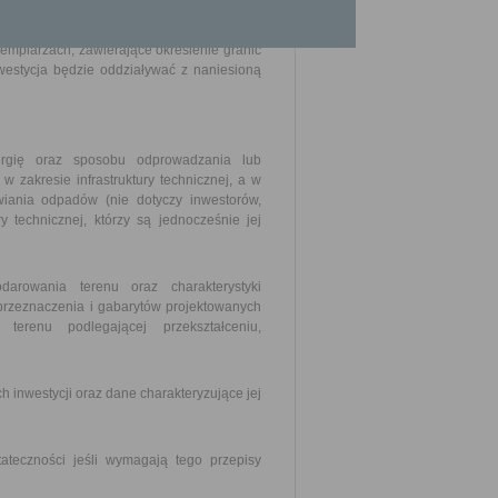
500 lub 1:1000, a w stosunku do inwestycji
zemplarzach, zawierające określenie granic
westycja będzie oddziaływać z naniesioną
ergię oraz sposobu odprowadzania lub
w zakresie infrastruktury technicznej, a w
wiania odpadów (nie dotyczy inwestorów,
ry technicznej, którzy są jednocześnie jej
arowania terenu oraz charakterystyki
przeznaczenia i gabarytów projektowanych
terenu podlegającej przekształceniu,
 inwestycji oraz dane charakteryzujące jej
teczności jeśli wymagają tego przepisy