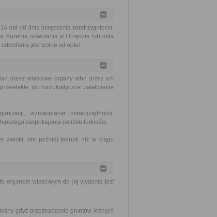
 dni od dnia doręczenia rozstrzygnięcia,
a złożenia odwołania w Urzędzie lub data
odwołania jest wolne od opłat.
ań przez właściwe organy albo przez ich
rzewlekłe lub biurokratyczne załatwianie
nizacji, wzmacnianie praworządności,
lepszego zaspokajania potrzeb ludności.
j zwłoki, nie później jednak niż w ciągu
to organem właściwym do jej wydania jest
 leśny gdyż przeznaczenie gruntów leśnych