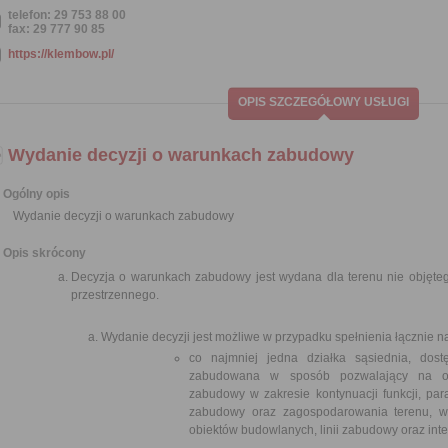
telefon: 29 753 88 00
fax: 29 777 90 85
https://klembow.pl/
OPIS SZCZEGÓŁOWY USŁUGI
Wydanie decyzji o warunkach zabudowy
Ogólny opis
Wydanie decyzji o warunkach zabudowy
Opis skrócony
Decyzja o warunkach zabudowy jest wydana dla terenu nie obję
przestrzennego.
Wydanie decyzji jest możliwe w przypadku spełnienia łącznie 
co najmniej jedna działka sąsiednia, dost
zabudowana w sposób pozwalający na ok
zabudowy w zakresie kontynuacji funkcji, par
zabudowy oraz zagospodarowania terenu, w 
obiektów budowlanych, linii zabudowy oraz int