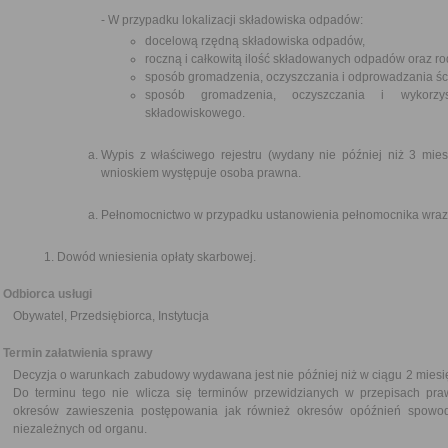
- W przypadku lokalizacji składowiska odpadów:
docelową rzędną składowiska odpadów,
roczną i całkowitą ilość składowanych odpadów oraz 
sposób gromadzenia, oczyszczania i odprowadzania śc
sposób gromadzenia, oczyszczania i wykorzys
składowiskowego.
Wypis z właściwego rejestru (wydany nie później niż 3 miesi
wnioskiem występuje osoba prawna.
Pełnomocnictwo w przypadku ustanowienia pełnomocnika wraz 
Dowód wniesienia opłaty skarbowej.
Odbiorca usługi
Obywatel, Przedsiębiorca, Instytucja
Termin załatwienia sprawy
Decyzja o warunkach zabudowy wydawana jest nie później niż w ciągu 2 miesi
Do terminu tego nie wlicza się terminów przewidzianych w przepisach pra
okresów zawieszenia postępowania jak również okresów opóźnień spowod
niezależnych od organu.