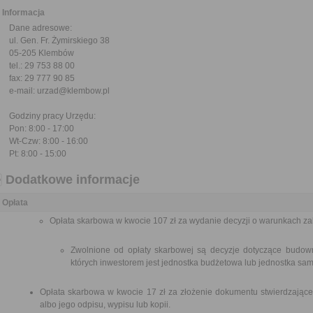
Informacja
Dane adresowe:
ul. Gen. Fr. Żymirskiego 38
05-205 Klembów
tel.: 29 753 88 00
fax: 29 777 90 85
e-mail: urzad@klembow.pl
Godziny pracy Urzędu:
Pon: 8:00 - 17:00
Wt-Czw: 8:00 - 16:00
Pt: 8:00 - 15:00
Dodatkowe informacje
Opłata
Opłata skarbowa w kwocie 107 zł za wydanie decyzji o warunkach z
Zwolnione od opłaty skarbowej są decyzje dotyczące budown
których inwestorem jest jednostka budżetowa lub jednostka sam
Opłata skarbowa w kwocie 17 zł za złożenie dokumentu stwierdzające
albo jego odpisu, wypisu lub kopii.