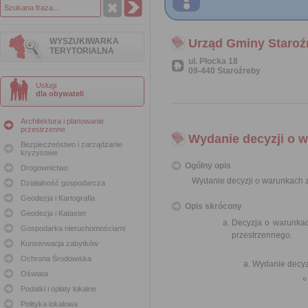
WYSZUKIWARKA
Urząd Gminy Staroź
TERYTORIALNA
ul. Płocka 18
09-440 Staroźreby
Usługi
dla obywateli
Architektura i planowanie
przestrzenne
Wydanie decyzji o 
Bezpieczeństwo i zarządzanie
kryzysowe
Ogólny opis
Drogownictwo
Wydanie decyzji o warunkach
Działalność gospodarcza
Geodezja i Kartografia
Opis skrócony
Geodezja i Kataster
Decyzja o warunka
Gospodarka nieruchomościami
przestrzennego.
Konserwacja zabytków
Ochrona Środowiska
Wydanie decyzj
Oświata
Podatki i opłaty lokalne
Polityka lokalowa