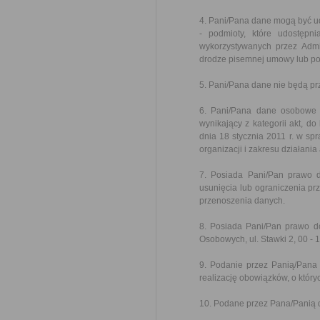
4. Pani/Pana dane mogą być u
- podmioty, które udostępni
wykorzystywanych przez Admi
drodze pisemnej umowy lub po
5. Pani/Pana dane nie będą pr
6. Pani/Pana dane osobowe 
wynikający z kategorii akt, d
dnia 18 stycznia 2011 r. w spr
organizacji i zakresu działani
7. Posiada Pani/Pan prawo d
usunięcia lub ograniczenia pr
przenoszenia danych.
8. Posiada Pani/Pan prawo d
Osobowych, ul. Stawki 2, 00 -
9. Podanie przez Panią/Pana
realizację obowiązków, o który
10. Podane przez Pana/Panią 