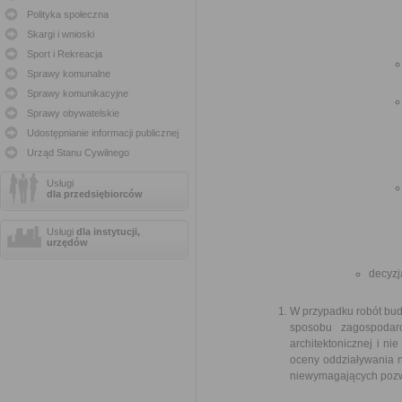
Polityka społeczna
Skargi i wnioski
Sport i Rekreacja
Sprawy komunalne
Sprawy komunikacyjne
Sprawy obywatelskie
Udostępnianie informacji publicznej
Urząd Stanu Cywilnego
Usługi
dla przedsiębiorców
Usługi
dla instytucji,
urzędów
decyzj
W przypadku robót bud
sposobu zagospodar
architektonicznej i 
oceny oddziaływania n
niewymagających pozw