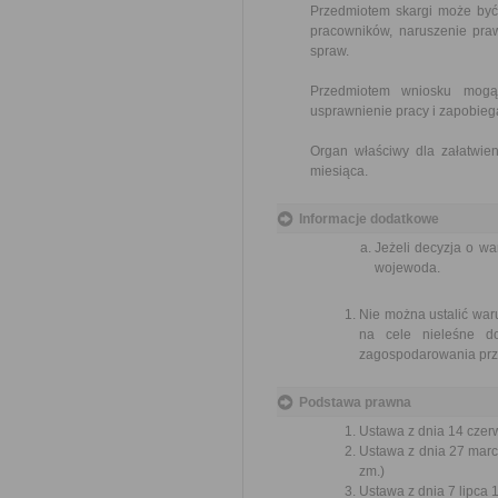
Przedmiotem skargi może być
pracowników, naruszenie praw
spraw.
Przedmiotem wniosku mogą 
usprawnienie pracy i zapobieg
Organ właściwy dla załatwien
miesiąca.
Informacje dodatkowe
Jeżeli decyzja o w
wojewoda.
Nie można ustalić war
na cele nieleśne d
zagospodarowania prz
Podstawa prawna
Ustawa z dnia 14 czer
Ustawa z dnia 27 marc
zm.)
Ustawa z dnia 7 lipca 