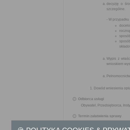
decyzję o śro
szczególne.
- W przypadku 
docelo
roczną
sposób
sposó
skład
Wypis z właśc
wnioskiem wys
Pełnomocnictw
Dowód wniesienia opła
Odbiorca usługi
Obywatel, Przedsiębiorca, Insty
Termin załatwienia sprawy
Decyzja o warunkach zabudowy 
Do terminu tego nie wlicza 