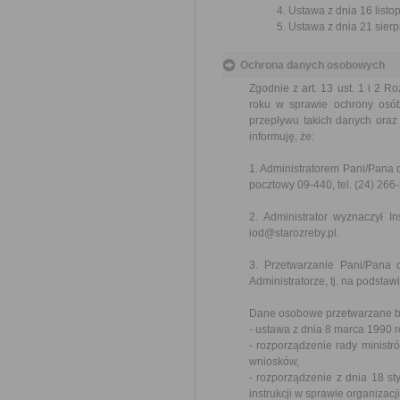
Ustawa z dnia 16 listop
Ustawa z dnia 21 sierp
Ochrona danych osobowych
Zgodnie z art. 13 ust. 1 i 2 
roku w sprawie ochrony osó
przepływu takich danych oraz
informuję, że:
1. Administratorem Pani/Pana 
pocztowy 09-440, tel. (24) 266
2. Administrator wyznaczył 
iod@starozreby.pl.
3. Przetwarzanie Pani/Pana
Administratorze, tj. na podstaw
Dane osobowe przetwarzane bę
- ustawa z dnia 8 marca 1990 
- rozporządzenie rady ministr
wniosków,
- rozporządzenie z dnia 18 sty
instrukcji w sprawie organizac