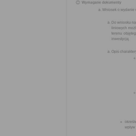
Wymagane dokumenty
Wniosek o wydanie 
Do wniosku nal
liniowych możl
terenu objęte
inwestycją.
Opis charakter
określ
wpływ 