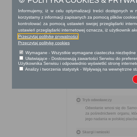
🍪 POLITYKA COOKIES & PRYWA
okresów zawieszenia postęp
niezależnych od organu.
Informujemy, iż w celu optymalizacji treści dostępnych w
korzystamy z informacji zapisanych za pomocą plików cookie
Informacja
kontrolować za pomocą ustawień swojej przeglądarki inter
ustawień przeglądarki internetowej oznacza, iż użytkownik ak
Dodatkowe informac
Przeczytaj politykę prywatności
Opłata
Przeczytaj politykę cookies
Opłata skarbowa w 
Wymagane - Wszystkie wymagane ciasteczka niezbędne do
Ułatwiające - Dostosowują zawartości Serwisu do preferen
Użytkownika Serwisu i odpowiednio wyświetlić stronę interne
Zwolnione od 
których inwest
Analizy i tworzenia statystyk - Wpływają na wewnętrzne st
Opłata skarbowa w kwo
albo jego odpisu, wypis
Tryb odwoławczy
Odwołanie wnosi się do Samor
za pośrednictwem organu, któ
jego nadania w polskiej placó
Skargi i wnioski