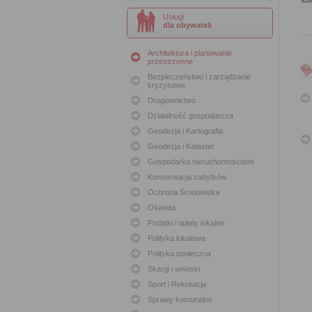
Usługi
dla obywateli
Architektura i planowanie
przestrzenne
Bezpieczeństwo i zarządzanie
kryzysowe
Drogownictwo
Działalność gospodarcza
Geodezja i Kartografia
Geodezja i Kataster
Gospodarka nieruchomościami
Konserwacja zabytków
Ochrona Środowiska
Oświata
Podatki i opłaty lokalne
Polityka lokalowa
Polityka społeczna
Skargi i wnioski
Sport i Rekreacja
Sprawy komunalne