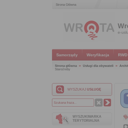
Strona Główna
Wr
e-usl
Samorządy
Weryfikacja
RWD
Strona główna
Usługi dla obywateli
Archi
Staroźreby
WYSZUKAJ
USŁUGĘ
WYSZUKIWARKA
TERYTORIALNA