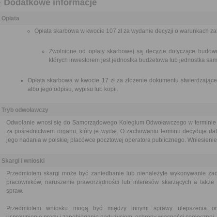
Dodatkowe informacje
Opłata
Opłata skarbowa w kwocie 107 zł za wydanie decyzji o warunkach z
Zwolnione od opłaty skarbowej są decyzje dotyczące budown
których inwestorem jest jednostka budżetowa lub jednostka sam
Opłata skarbowa w kwocie 17 zł za złożenie dokumentu stwierdzające
albo jego odpisu, wypisu lub kopii.
Tryb odwoławczy
Odwołanie wnosi się do Samorządowego Kolegium Odwoławczego w terminie 14
za pośrednictwem organu, który je wydał. O zachowaniu terminu decyduje dat
jego nadania w polskiej placówce pocztowej operatora publicznego. Wniesienie 
Skargi i wnioski
Przedmiotem skargi może być zaniedbanie lub nienależyte wykonywanie zad
pracowników, naruszenie praworządności lub interesów skarżących a także p
spraw.
Przedmiotem wniosku mogą być między innymi sprawy ulepszenia orga