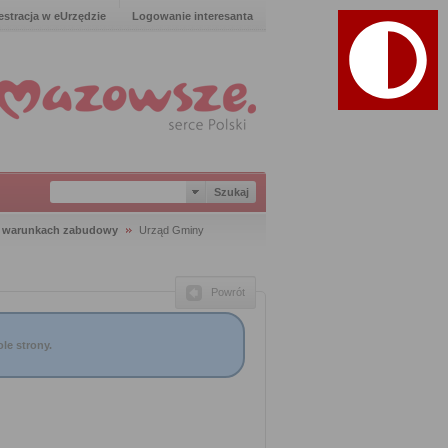
estracja w eUrzędzie
Logowanie interesanta
o warunkach zabudowy
Urząd Gminy
Powrót
le strony.