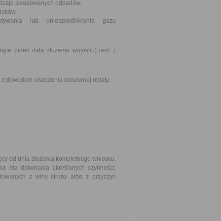
rodzaje składowanych odpadów,
ieków,
tywania lub unieszkodliwiania gazu
ące przed datą złożenia wniosku) jeśli z
z dowodem uiszczenia stosownej opłaty.
ęcy od dnia złożenia kompletnego wniosku.
wa dla dokonania określonych czynności,
owanych z winy strony albo z przyczyn