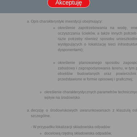
Akceptuję
terenu objętego wnioskiem i obszaru, na który planowana in
inwestycją.
Opis charakterystyki inwestycji obejmujący:
określenie zapotrzebowania na wodę, en
oczyszczania ścieków, a także innych potrzeb 
razie potrzeby również sposobu unieszkodli
występujących o lokalizację sieci infrastruktu
dysponentami);
określenie planowanego sposobu zagospod
zabudowy i zagospodarowania terenu, w tym 
obiektów budowlanych oraz powierzchni 
przedstawione w formie opisowej i graficznej;
określenie charakterystycznych parametrów technicznych
wpływ na środowisko.
decyzję o środowiskowych uwarunkowaniach z klauzulą osta
szczególne.
- W przypadku lokalizacji składowiska odpadów:
docelową rzędną składowiska odpadów,