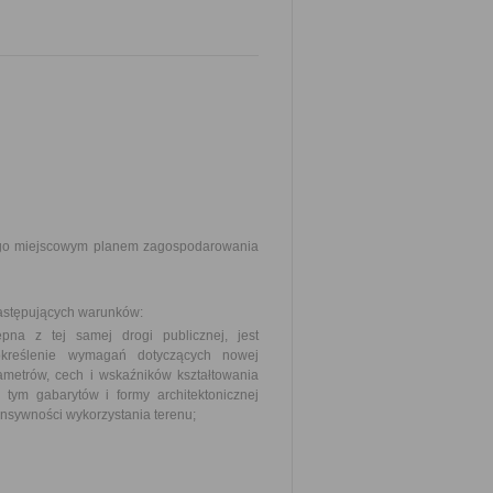
tego miejscowym planem zagospodarowania
następujących warunków:
ępna z tej samej drogi publicznej, jest
reślenie wymagań dotyczących nowej
ametrów, cech i wskaźników kształtowania
tym gabarytów i formy architektonicznej
ensywności wykorzystania terenu;