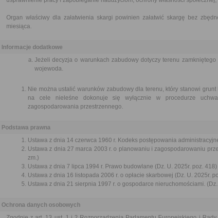
usprawnienie pracy i zapobieganie nadużyciom, ochrony własności społecznej, 
Organ właściwy dla załatwienia skargi powinien załatwić skargę bez zbędne
miesiąca.
Informacje dodatkowe
Jeżeli decyzja o warunkach zabudowy dotyczy terenu zamkniętego 
wojewoda.
Nie można ustalić warunków zabudowy dla terenu, który stanowi grunt
na cele nieleśne dokonuje się wyłącznie w procedurze uchwa
zagospodarowania przestrzennego.
Podstawa prawna
Ustawa z dnia 14 czerwca 1960 r. Kodeks postępowania administracyjne
Ustawa z dnia 27 marca 2003 r. o planowaniu i zagospodarowaniu przes
zm.)
Ustawa z dnia 7 lipca 1994 r. Prawo budowlane (Dz. U. 2025r. poz. 418)
Ustawa z dnia 16 listopada 2006 r. o opłacie skarbowej (Dz. U. 2025r. p
Ustawa z dnia 21 sierpnia 1997 r. o gospodarce nieruchomościami. (Dz. 
Ochrona danych osobowych
Zgodnie z art. 13 ust. 1 i 2 Rozporządzenia Parlamentu Europejskiego i Rady