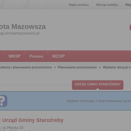
Mapa serwisu
Wersja mobilna
Rej
ota Mazowsza
ugi.wrotamazowsza.pl
WKSP
Pomoc
MCOP
tektura i planowanie przestrzenne
Planowanie przestrzenne
Wydanie decyzji 
URZĄD GMINY STAROŹREBY
Wybierz formularz z listy formularzy na do
Urząd Gminy Staroźreby
ul. Płocka 18