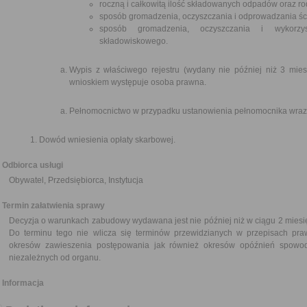
roczną i całkowitą ilość składowanych odpadów oraz 
sposób gromadzenia, oczyszczania i odprowadzania śc
sposób gromadzenia, oczyszczania i wykorzys
składowiskowego.
Wypis z właściwego rejestru (wydany nie później niż 3 miesi
wnioskiem występuje osoba prawna.
Pełnomocnictwo w przypadku ustanowienia pełnomocnika wraz 
Dowód wniesienia opłaty skarbowej.
Odbiorca usługi
Obywatel, Przedsiębiorca, Instytucja
Termin załatwienia sprawy
Decyzja o warunkach zabudowy wydawana jest nie później niż w ciągu 2 miesi
Do terminu tego nie wlicza się terminów przewidzianych w przepisach pra
okresów zawieszenia postępowania jak również okresów opóźnień spowod
niezależnych od organu.
Informacja