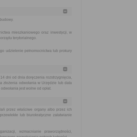
abudowy.
ictwa mieszkaniowego oraz inwestycji, w
orządu terytorialnego.
go udzielenie pełnomocnictwa lub prokury
 dni od dnia doręczenia rozstrzygnięcia,
a złożenia odwołania w Urzędzie lub data
odwołania jest wolne od opłat.
ań przez właściwe organy albo przez ich
rzewlekłe lub biurokratyczne załatwianie
nizacji, wzmacnianie praworządności,