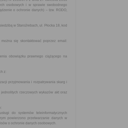
nych osobowych i w sprawie swobodnego
ządzenie o ochronie danych) – tzw. RODO,
iedzibą w Staroźrebach, ul. Płocka 18, kod
 można się skontaktować poprzez email:
ienia obowiązku prawnego ciążącego na
h z:
zacji przyjmowania i rozpatrywania skarg i
j, jednolitych rzeczowych wykazów akt oraz
w:
usługi do systemów teleinformatycznych
tórym powierzono przetwarzanie danych w
pisów o ochronie danych osobowych.