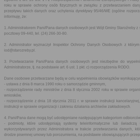
roku w sprawie ochrony osób fizycznych w związku z przetwarzaniem da
przepływu takich danych oraz uchylenia dyrektywy 95/46/WE (ogólne rozpor
informuję, że:
1. Administratorem Pani/Pana danych osobowych jest Wójt Gminy Staroźreby z s
pocztowy 09-440, tel. (24) 266-30-80.
2. Administrator wyznaczył Inspektor Ochrony Danych Osobowych z którym
iod@starozreby.pl.
3. Przetwarzanie Pani/Pana danych osobowych jest niezbędne do wypełn
Administratorze, tj. na podstawie art. 6 ust. 1 pkt. c) rozporządzenia RODO.
Dane osobowe przetwarzane będą w celu wypełnienia obowiązków wynikającyc
- ustawa z dnia 8 marca 1990 roku o samorządzie gminnym,
- rozporządzenie rady ministrów z dnia 8 stycznia 2002 roku w sprawie organi
wniosków,
- rozporządzenie z dnia 18 stycznia 2011 r. w sprawie instrukcji kancelaryjne
instrukcji w sprawie organizacji i zakresu działania archiwów zakładowych.
4. Pani/Pana dane mogą być udostępniane następującym kategoriom odbiorcó
- podmioty, które udostępniają systemy teleinformatyczne lub świadczą 
wykorzystywanych przez Administratora w trakcie przetwarzania danych, k
drodze pisemnej umowy lub porozumienia, na podstawie obowiązujących prze