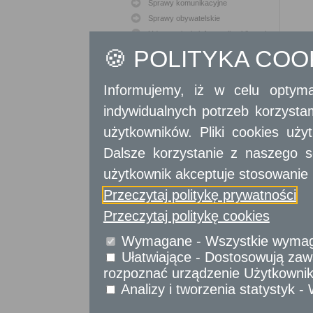
Sprawy komunikacyjne
Sprawy obywatelskie
Udostępnianie informacji publicznej
Urząd Stanu Cywilnego
🍪 POLITYKA CO
Usługi
dla przedsiębiorców
Informujemy, iż w celu optyma
indywidualnych potrzeb korzyst
Usługi
dla instytucji,
urzędów
użytkowników. Pliki cookies uż
Dalsze korzystanie z naszego s
użytkownik akceptuje stosowanie 
Przeczytaj politykę prywatności
Przeczytaj politykę cookies
Wymagane - Wszystkie wymagan
Ułatwiające - Dostosowują zawa
rozpoznać urządzenie Użytkownika
Analizy i tworzenia statystyk 