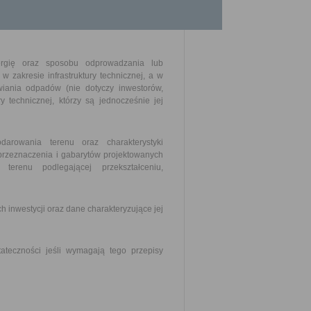
westycja będzie oddziaływać z naniesioną
ergię oraz sposobu odprowadzania lub
w zakresie infrastruktury technicznej, a w
wiania odpadów (nie dotyczy inwestorów,
ry technicznej, którzy są jednocześnie jej
arowania terenu oraz charakterystyki
przeznaczenia i gabarytów projektowanych
terenu podlegającej przekształceniu,
 inwestycji oraz dane charakteryzujące jej
teczności jeśli wymagają tego przepisy