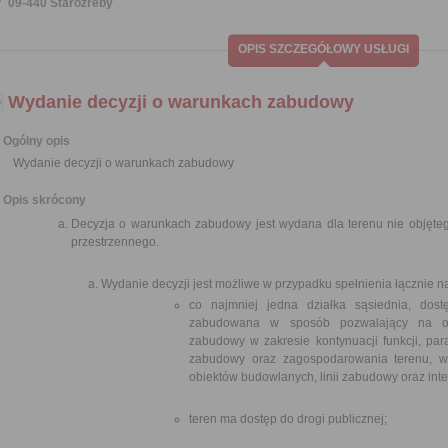
09-440 Staroźreby
OPIS SZCZEGÓŁOWY USŁUGI
Wydanie decyzji o warunkach zabudowy
Ogólny opis
Wydanie decyzji o warunkach zabudowy
Opis skrócony
Decyzja o warunkach zabudowy jest wydana dla terenu nie obję
przestrzennego.
Wydanie decyzji jest możliwe w przypadku spełnienia łącznie 
co najmniej jedna działka sąsiednia, dost
zabudowana w sposób pozwalający na ok
zabudowy w zakresie kontynuacji funkcji, par
zabudowy oraz zagospodarowania terenu, w 
obiektów budowlanych, linii zabudowy oraz int
teren ma dostęp do drogi publicznej;