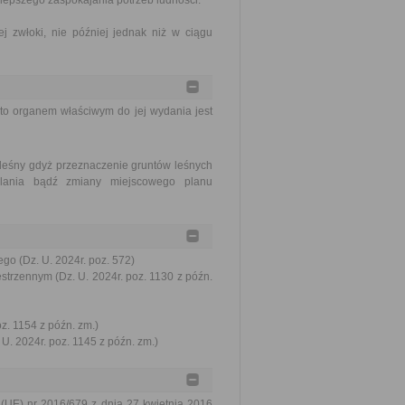
lepszego zaspokajania potrzeb ludności.
j zwłoki, nie później jednak niż w ciągu
to organem właściwym do jej wydania jest
 leśny gdyż przeznaczenie gruntów leśnych
lania bądź zmiany miejscowego planu
go (Dz. U. 2024r. poz. 572)
trzennym (Dz. U. 2024r. poz. 1130 z późn.
oz. 1154 z późn. zm.)
U. 2024r. poz. 1145 z późn. zm.)
 (UE) nr 2016/679 z dnia 27 kwietnia 2016