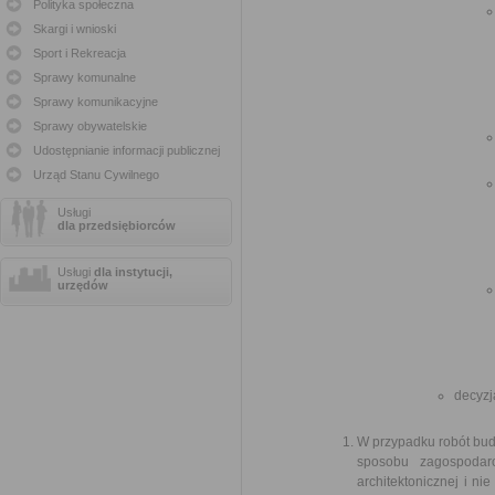
Polityka społeczna
Skargi i wnioski
Sport i Rekreacja
Sprawy komunalne
Sprawy komunikacyjne
Sprawy obywatelskie
Udostępnianie informacji publicznej
Urząd Stanu Cywilnego
Usługi
dla przedsiębiorców
Usługi
dla instytucji,
urzędów
decyzj
W przypadku robót bud
sposobu zagospodar
architektonicznej i 