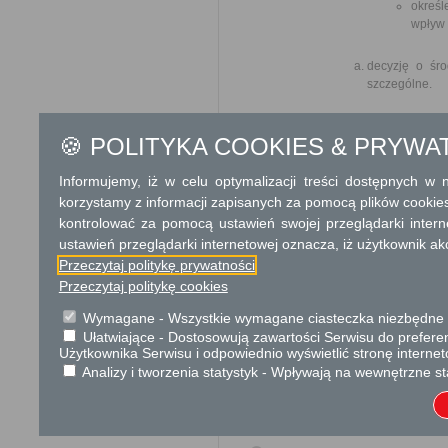
określ
wpływ 
decyzję o śro
szczególne.
- W przypadku 
🍪 POLITYKA COOKIES & PRYWA
docelo
roczną
sposób
Informujemy, iż w celu optymalizacji treści dostępnych w
sposó
korzystamy z informacji zapisanych za pomocą plików cookie
skład
kontrolować za pomocą ustawień swojej przeglądarki inter
ustawień przeglądarki internetowej oznacza, iż użytkownik ak
Wypis z właśc
Przeczytaj politykę prywatności
wnioskiem wys
Przeczytaj politykę cookies
Pełnomocnictw
Wymagane - Wszystkie wymagane ciasteczka niezbędne do
Ułatwiające - Dostosowują zawartości Serwisu do preferen
Użytkownika Serwisu i odpowiednio wyświetlić stronę interne
Dowód wniesienia opła
Analizy i tworzenia statystyk - Wpływają na wewnętrzne st
Odbiorca usługi
Obywatel, Przedsiębiorca, Insty