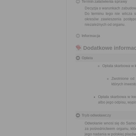
Termin załatwienia sprawy
Decyzja o warunkach zabudowy 
Do terminu tego nie wlicza 
okresów zawieszenia postęp
niezależnych od organu.
Informacja
Dodatkowe informac
Opłata
Opłata skarbowa w 
Zwolnione od 
których inwest
Opłata skarbowa w kwo
albo jego odpisu, wypis
Tryb odwoławczy
Odwołanie wnosi się do Samor
za pośrednictwem organu, któ
jego nadania w polskiej placó