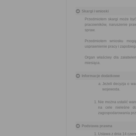
Skargi i wnioski
Przedmiotem skargi może być
pracowników, naruszenie praw
spraw.
Przedmiotem wniosku mogą 
usprawnienie pracy i zapobieg
Organ właściwy dla załatwien
miesiąca.
Informacje dodatkowe
Jeżeli decyzja o w
wojewoda.
Nie można ustalić war
na cele nieleśne d
zagospodarowania prz
Podstawa prawna
Ustawa z dnia 14 czer