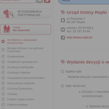
WYSZUKIWARKA
Urząd Gminy Repki
TERYTORIALNA
ul. Parkowa 7
08-307 Repki
Usługi
telefon: 257875023
dla obywateli
fax: 25 787 50 66
http://www.repki.pl
Architektura i planowanie
przestrzenne
Bezpieczeństwo i zarządzanie
kryzysowe
Drogownictwo
Wydanie decyzji o 
Działalność gospodarcza
Geodezja i Kartografia
Ogólny opis
Geodezja i Kataster
Wydanie decyzji o warunkach
Gospodarka nieruchomościami
Konserwacja zabytków
Opis skrócony
Ochrona Środowiska
Decyzja o warunka
Oświata
przestrzennego.
Podatki i opłaty lokalne
Polityka lokalowa
Wydanie decyzj