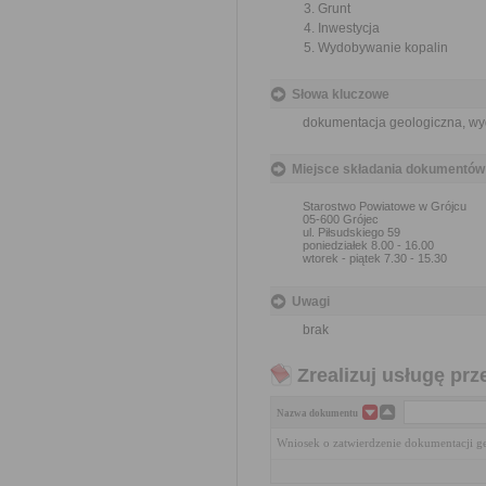
Grunt
Inwestycja
Wydobywanie kopalin
Słowa kluczowe
dokumentacja geologiczna, wy
Miejsce składania dokumentów
Starostwo Powiatowe w Grójcu
05-600 Grójec
ul. Piłsudskiego 59
poniedziałek 8.00 - 16.00
wtorek - piątek 7.30 - 15.30
Uwagi
brak
Zrealizuj usługę prz
Nazwa dokumentu
Wniosek o zatwierdzenie dokumentacji g