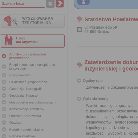
WYSZUKIWARKA
Starostwo Powiatow
TERYTORIALNA
ul. Piłsudskiego 59
05-600 Grójec
Usługi
dla obywateli
Architektura i planowanie
przestrzenne
Zatwierdzenie dokum
Bezpieczeństwo i zarządzanie
inżynierskiej i geol
kryzysowe
Drogownictwo
Ogólny opis
Działalność gospodarcza
Zatwierdzenie dokumentacji geo
Geodezja i Kartografia
Geodezja i Kataster
Opis skrócony
Gospodarka nieruchomościami
Wyniki prac geologicznych,
Konserwacja zabytków
z uzasadnieniem, przedstawia 
Ochrona Środowiska
dokumentacji: geologiczna 
węglowodorów; hydrogeologic
Oświata
kopaliny sporządza się w cel
Podatki i opłaty lokalne
możliwości wydobycia kopa
Polityka lokalowa