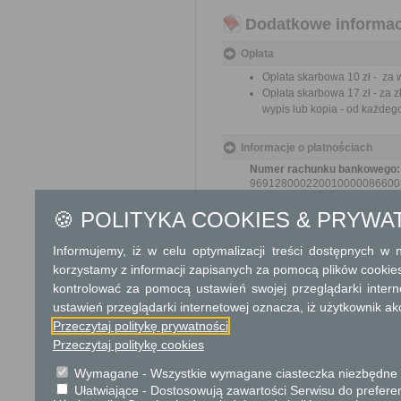
Dodatkowe informac
Opłata
Opłata skarbowa 10 zł - za 
Opłata skarbowa 17 zł - za 
wypis lub kopia - od każdeg
Informacje o płatnościach
Numer rachunku bankowego:
969128000220010000086600
Nazwa odbiorcy rachunku ba
Powiat Grójecki
🍪 POLITYKA COOKIES & PRYWA
Informujemy, iż w celu optymalizacji treści dostępnych w
Tryb odwoławczy
korzystamy z informacji zapisanych za pomocą plików cookie
Odwołanie wnosi się do Samor
kontrolować za pomocą ustawień swojej przeglądarki inter
za pośrednictwem organu, któ
ustawień przeglądarki internetowej oznacza, iż użytkownik ak
jego nadania w polskiej placó
Przeczytaj politykę prywatności
Przeczytaj politykę cookies
Skargi i wnioski
Przedmiotem skargi może by
Wymagane - Wszystkie wymagane ciasteczka niezbędne do
ich pracowników, naruszenie p
Ułatwiające - Dostosowują zawartości Serwisu do preferen
spraw.