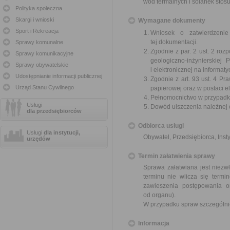
wód termalnych i solanek stos
Polityka społeczna
Skargi i wnioski
Wymagane dokumenty
Sport i Rekreacja
Wniosek o zatwierdzenie
tej dokumentacji.
Sprawy komunalne
Zgodnie z par. 2 ust. 2 ro
Sprawy komunikacyjne
geologiczno-inżynierskiej
Sprawy obywatelskie
i elektronicznej na informat
Udostępnianie informacji publicznej
Zgodnie z art. 93 ust. 4 P
Urząd Stanu Cywilnego
papierowej oraz w postaci e
Pełnomocnictwo w przypadku
Usługi
Dowód uiszczenia należnej 
dla przedsiębiorców
Odbiorca usługi
Usługi
dla instytucji,
Obywatel, Przedsiębiorca, Insty
urzędów
Termin załatwienia sprawy
Sprawa załatwiana jest niezw
terminu nie wlicza się term
zawieszenia postępowania 
od organu).
W przypadku spraw szczególni
Informacja