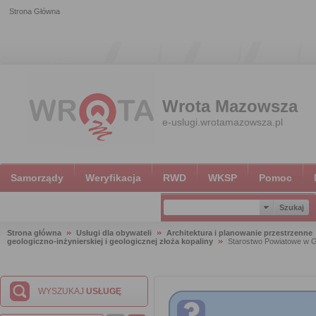
Strona Główna
Wrota Mazowsza
e-uslugi.wrotamazowsza.pl
Samorządy
Weryfikacja
RWD
WKSP
Pomoc
Strona główna
Usługi dla obywateli
Architektura i planowanie przestrzenne
geologiczno-inżynierskiej i geologicznej złoża kopaliny
Starostwo Powiatowe w G
WYSZUKAJ
USŁUGĘ