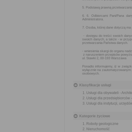
5. Podstawą prawną przetwarzania d
6. 6. Odbiorcami Pani/Pana da
Administratora.
7. Osoba, której dane dotyczą ma
- dostępu do treści swoich danyc
swoich danych, a także - w przy
przetwarzania Państwa danych.
- wniesienia skargi do organu na
z naruszeniem przepisów powyżs
ul. Stawki 2, 00-193 Warszawa
Ponadto informujemy, iż w związk
wyłącznie na zautomatyzowanym pr
osobowych.
Klasyfikacje usługi
Usługi dla obywateli - Archi
Usługi dla przedsiębiorców 
Usługi dla instytucji, urzęd
Kategorie życiowe
Roboty geologiczne
Nieruchomość