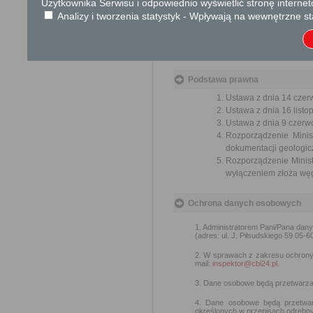
Użytkownika Serwisu i odpowiednio wyświetlić stronę interne
Przedmiotem wniosku mogą 
Analizy i tworzenia statystyk - Wpływają na wewnętrzne st
usprawnienie pracy i zapobieg
Organ właściwy dla załatwien
miesiąca.
Podstawa prawna
Ustawa z dnia 14 czer
Ustawa z dnia 16 listop
Ustawa z dnia 9 czerwc
Rozporządzenie Minis
dokumentacji geologicz
Rozporządzenie Ministr
wyłączeniem złoża węg
Ochrona danych osobowych
1. Administratorem Pani/Pana dan
(adres: ul. J. Piłsudskiego 59 05-6
2. W sprawach z zakresu ochron
mail:
inspektor@cbi24.pl
.
3. Dane osobowe będą przetwarzan
4. Dane osobowe będą przetwar
określonych w przepisach odrębny