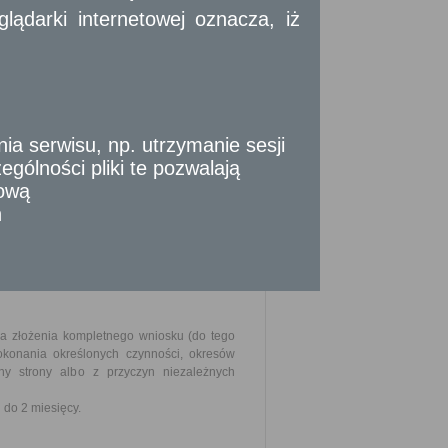
ądarki internetowej oznacza, iż
należ wskazać jakie prawa przysługują
onywane.
a określone w Rozporządzeniu Ministra
tyczących projektów robót geologicznych,
 serwisu, np. utrzymanie sesji
poz. 1696 z późn. zm.).
żliwości prowadzenia działalności oraz
gólności pliki te pozwalają
tową
szczenia stosownej opłaty.
n
ia złożenia kompletnego wniosku (do tego
okonania określonych czynności, okresów
y strony albo z przyczyn niezależnych
do 2 miesięcy.