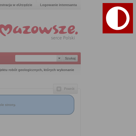
estracja w eUrzędzie
Logowanie interesanta
jektu robót geologicznych, których wykonanie
Powrót
le strony.