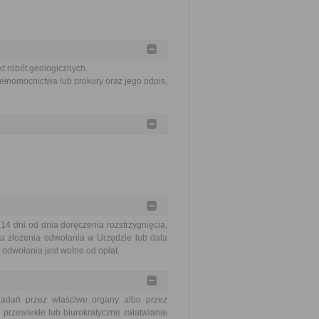
kt robót geologicznych.
ełnomocnictwa lub prokury oraz jego odpis,
 dni od dnia doręczenia rozstrzygnięcia,
a złożenia odwołania w Urzędzie lub data
odwołania jest wolne od opłat.
zadań przez właściwe organy albo przez
 przewlekłe lub biurokratyczne załatwianie