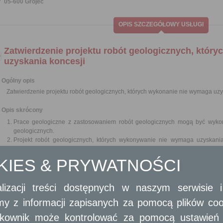
05-600 Grójec
OPIS SZCZEGÓŁOWY USŁUGI
Zatwierdzenie projektu robót geologicznych, któr
uzyskania koncesji
Ogólny opis
Zatwierdzenie projektu robót geologicznych, których wykonanie nie wymaga uzy
Opis skrócony
Prace geologiczne z zastosowaniem robót geologicznych mogą być wykon
geologicznych.
Projekt robót geologicznych, których wykonywanie nie wymaga uzyskania 
geologicznej, w drodze decyzji.
Zatwierdzenie projektu robót geologicznych wymaga opinii wójta (bur
OKIES & PRYWATNOŚCI
ze względu na miejsce wykonywania robót geologicznych, a w przyp
w granicach obszarów morskich Rzeczypospolitej Polskiej w zakresi
węglowodorów - opinii Prezesa Wyższego Urzędu Górniczego w zakresi
lizacji treści dostępnych w naszym serwisie
działalności oraz zapewnienia jej bezpieczeństwa.
amy z informacji zapisanych za pomocą plików co
Przepisów ustawy z dnia 9 czerwca 2011 r. - Prawo geologiczne i górn
nie stosuje się do robót geologicznych, których wykonywanie nie wymaga uzy
ytkownik może kontrolować za pomocą ustawień sw
Projekt zatwierdza się na czas oznaczony, nie dłuższy niż 5 lat, w zależno