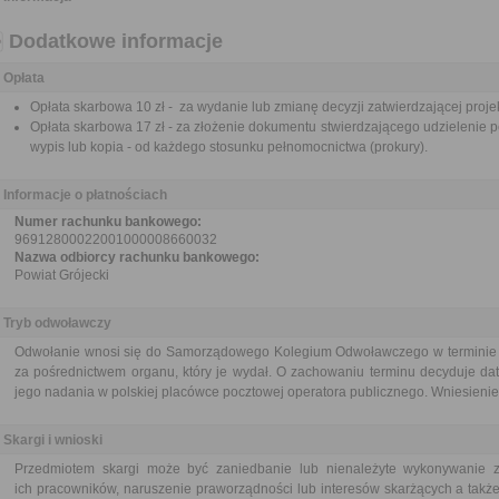
Dodatkowe informacje
Opłata
Opłata skarbowa 10 zł - za wydanie lub zmianę decyzji zatwierdzającej proje
Opłata skarbowa 17 zł - za złożenie dokumentu stwierdzającego udzielenie p
wypis lub kopia - od każdego stosunku pełnomocnictwa (prokury).
Informacje o płatnościach
Numer rachunku bankowego:
96912800022001000008660032
Nazwa odbiorcy rachunku bankowego:
Powiat Grójecki
Tryb odwoławczy
Odwołanie wnosi się do Samorządowego Kolegium Odwoławczego w terminie 14
za pośrednictwem organu, który je wydał. O zachowaniu terminu decyduje dat
jego nadania w polskiej placówce pocztowej operatora publicznego. Wniesienie 
Skargi i wnioski
Przedmiotem skargi może być zaniedbanie lub nienależyte wykonywanie 
ich pracowników, naruszenie praworządności lub interesów skarżących a także