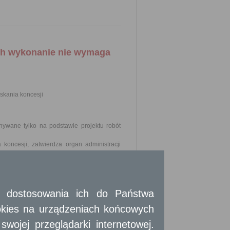
ych wykonanie nie wymaga
skania koncesji
ywane tylko na podstawie projektu robót
koncesji, zatwierdza organ administracji
mistrza, prezydenta miasta) właściwego
adku robót geologicznych wykonywanych
e poszukiwania lub rozpoznawania złóż
e technicznych możliwości prowadzenia
 i dostosowania ich do Państwa
okies na urządzeniach końcowych
icze dotyczących użytkowania górniczego
skania koncesji.
ojej przeglądarki internetowej.
ści od zakresu i harmonogramu zamierzonych