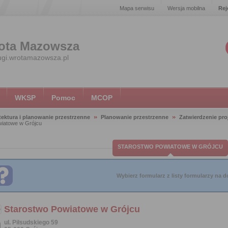
Mapa serwisu
Wersja mobilna
Rej
ota Mazowsza
ugi.wrotamazowsza.pl
WKSP
Pomoc
MCOP
tektura i planowanie przestrzenne
Planowanie przestrzenne
Zatwierdzenie pro
wiatowe w Grójcu
STAROSTWO POWIATOWE W GRÓJCU
Wybierz formularz z listy formularzy na do
Starostwo Powiatowe w Grójcu
ul. Piłsudskiego 59