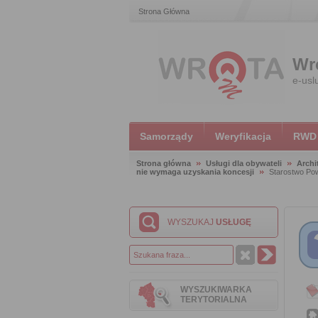
Strona Główna
Wr
e-usl
Samorządy
Weryfikacja
RWD
Strona główna
Usługi dla obywateli
Archi
nie wymaga uzyskania koncesji
Starostwo Po
WYSZUKAJ
USŁUGĘ
WYSZUKIWARKA
TERYTORIALNA