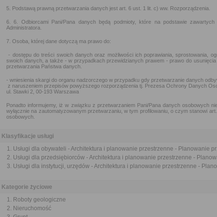
5. Podstawą prawną przetwarzania danych jest art. 6 ust. 1 lit. c) ww. Rozporządzenia.
6. 6. Odbiorcami Pani/Pana danych będą podmioty, które na podstawie zawartyc
Administratora.
7. Osoba, której dane dotyczą ma prawo do:
- dostępu do treści swoich danych oraz możliwości ich poprawiania, sprostowania, og
swoich danych, a także - w przypadkach przewidzianych prawem - prawo do usunięcia
przetwarzania Państwa danych.
- wniesienia skargi do organu nadzorczego w przypadku gdy przetwarzanie danych odby
z naruszeniem przepisów powyższego rozporządzenia tj. Prezesa Ochrony Danych Os
ul. Stawki 2, 00-193 Warszawa
Ponadto informujemy, iż w związku z przetwarzaniem Pani/Pana danych osobowych nie 
wyłącznie na zautomatyzowanym przetwarzaniu, w tym profilowaniu, o czym stanowi art
osobowych.
Klasyfikacje usługi
Usługi dla obywateli - Architektura i planowanie przestrzenne - Planowanie p
Usługi dla przedsiębiorców - Architektura i planowanie przestrzenne - Plano
Usługi dla instytucji, urzędów - Architektura i planowanie przestrzenne - Pla
Kategorie życiowe
Roboty geologiczne
Nieruchomość