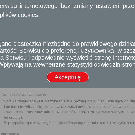
robót geologicznych.
erwisu internetowego bez zmiany ustawień przegl
plików cookies.
Wymagane dokumenty
Wniosek o zatwierdzenie projektu robót geologicznych. We wniosku 
wnioskodawcy do nieruchomości, w granicach której roboty te mają być wyk
2 egzemplarze projektu robót geologicznych spełniającego wymagani
Środowiska z dnia 20 grudnia 2011 r. w sprawie szczegółowych wymagań do
e ciasteczka niezbędne do prawidłowego działania
w tym robót, których wykonywanie wymaga uzyskania koncesji (Dz. U. Nr 288, 
Opinia Prezesa Wyższego Urzędu Górniczego w zakresie technicznych mo
rtości Serwisu do preferencji Użytkownika, w szcze
zapewnienia jej bezpieczeństwa.
 Serwisu i odpowiednio wyświetlić stronę interne
Pełnomocnictwo w przypadku ustanowienia pełnomocnika wraz z dowodem ui
- Wpływają na wewnętrzne statystyki odwiedzin stro
Dowód uiszczenia należnej opłaty skarbowej.
Akceptuję
Odbiorca usługi
Obywatel, Przedsiębiorca, Instytucja
Termin załatwienia sprawy
Sprawa załatwiana jest niezwłocznie nie później niż w ciągu miesiąca od dn
terminu nie wlicza się terminów przewidzianych w przepisach prawa do d
zawieszenia postępowania oraz okresów opóźnień spowodowanych z win
od organu).
W przypadku spraw szczególnie skomplikowanych termin może ulec wydłużeniu 
Informacja