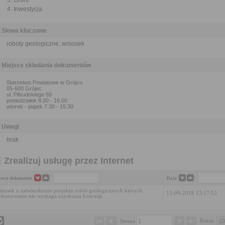
Grunt
Inwestycja
Słowa kluczowe
roboty geologiczne, wniosek
Miejsce składania dokumentów
Starostwo Powiatowe w Grójcu
05-600 Grójec
ul. Piłsudskiego 59
poniedziałek 8.00 - 16.00
wtorek - piątek 7.30 - 15.30
Uwagi
brak
Zrealizuj usługę przez Internet
zwa dokumentu
Data
iosek o zatwierdzenie projektu robót geologicznych których
13-09-2018 13:17:53
konywanie nie wymaga uzyskania koncesji
Pokaż 
Strona 