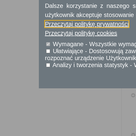
Sprawy komunikacyjne
Dalsze korzystanie z naszego s
Sprawy obywatelskie
użytkownik akceptuje stosowanie 
Udostępnianie informacji publicznej
Urząd Stanu Cywilnego
Przeczytaj politykę prywatności
Usługi
Przeczytaj politykę cookies
dla przedsiębiorców
Wymagane - Wszystkie wymagan
Usługi
dla instytucji,
Ułatwiające - Dostosowują zawa
urzędów
rozpoznać urządzenie Użytkownika
Analizy i tworzenia statystyk 