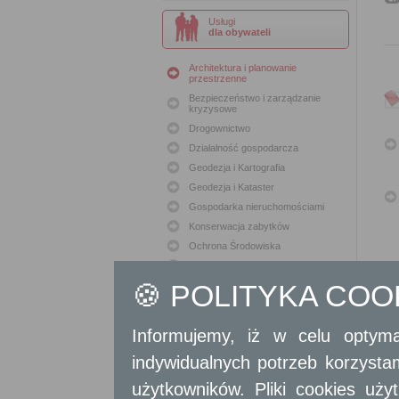
Usługi
dla obywateli
Architektura i planowanie
przestrzenne
Bezpieczeństwo i zarządzanie
kryzysowe
Drogownictwo
Działalność gospodarcza
Geodezja i Kartografia
Geodezja i Kataster
Gospodarka nieruchomościami
Konserwacja zabytków
Ochrona Środowiska
Oświata
🍪 POLITYKA CO
Podatki i opłaty lokalne
Polityka lokalowa
Polityka społeczna
Informujemy, iż w celu optyma
Skargi i wnioski
indywidualnych potrzeb korzyst
Sport i Rekreacja
Sprawy komunalne
użytkowników. Pliki cookies uż