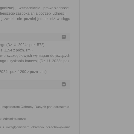
nizacji, wzmacnianie praworządności,
lepszego zaspokajania potrzeb ludności.
j zwłoki, nie później jednak niż w ciągu
go (Dz. U. 2024r. poz. 572)
oz. 1154 z późn. zm.)
prawie szczegółowych wymagań dotyczących
ga uzyskania koncesji (Dz. U. 2023r. poz.
2024r. poz. 1290 z późn. zm.)
z Inspektorem Ochrony Danych pod adresem e-
a Administratorze.
lu z uwzględnieniem okresów przechowywania