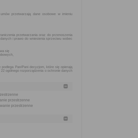
h umów przetwarzają dane osobowe w imieniu
raniczenia przetwarzania oraz do przenoszenia
 danych i prawo do wniesienia sprzeciwu wobec
wa się
obowych,
podlega Pan/Pani decyzjom, które się opierają
. 22 ogólnego rozporządzenia o ochronie danych
rzestrzenne
wanie przestrzenne
nowanie przestrzenne