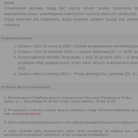
spraw.
Przedmiotem wniosku mogą być między innymi sprawy ulepszenia orga
usprawnienie pracy i zapobieganie nadużyciom, ochrony własności społecznej, 
Organ właściwy dla załatwienia skargi powinien załatwić skargę bez zbędne
miesiąca.
Podstawa prawna
Ustawa z dnia 14 czerwca 1960 r. Kodeks postępowania administracyjne
Ustawa z dnia 16 listopada 2006 r. o opłacie skarbowej (Dz. U. 2025r. p
Rozporządzenie Ministra Środowiska z dnia 20 grudnia 2011 r. w s
projektów robót geologicznych, w tym robót, których wykonywanie wyma
155)
Ustawa z dnia 9 czerwca 2011 r. - Prawo geologiczne i górnicze (Dz. U. 
Ochrona danych osobowych
1. Administratorem Pani/Pana danych osobowych jest Starostwo Powiatowe w Grójcu
(adres: ul. J. Piłsudskiego 59 05-600 Grójec; numer telefonu: 48 665 11 00).
2. W sprawach z zakresu ochrony danych osobowych mogą Państwo kontaktować się 
mail:
inspektor@cbi24.pl
.
3. Dane osobowe będą przetwarzane w celu realizacji obowiązków prawnych ciążących n
4. Dane osobowe będą przetwarzane przez okres niezbędny do realizacji ww. ce
określonych w przepisach odrębnych, w tym przepisów archiwalnych.