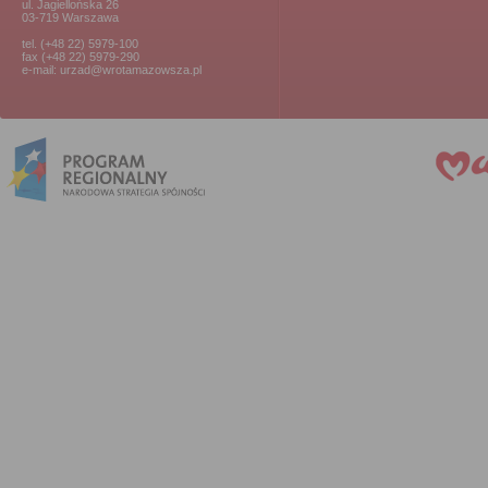
ul. Jagiellońska 26
03-719 Warszawa
tel. (+48 22) 5979-100
fax (+48 22) 5979-290
e-mail: urzad@wrotamazowsza.pl