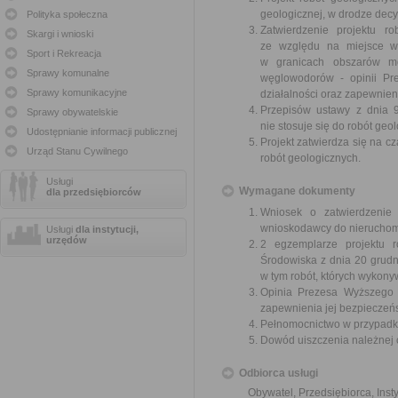
geologicznej, w drodze decyz
Polityka społeczna
Zatwierdzenie projektu r
Skargi i wnioski
ze względu na miejsce w
Sport i Rekreacja
w granicach obszarów mor
Sprawy komunalne
węglowodorów - opinii Pr
Sprawy komunikacyjne
działalności oraz zapewnien
Przepisów ustawy z dnia 9
Sprawy obywatelskie
nie stosuje się do robót ge
Udostępnianie informacji publicznej
Projekt zatwierdza się na c
Urząd Stanu Cywilnego
robót geologicznych.
Usługi
Wymagane dokumenty
dla przedsiębiorców
Wniosek o zatwierdzenie 
wnioskodawcy do nieruchomo
Usługi
dla instytucji,
urzędów
2 egzemplarze projektu r
Środowiska z dnia 20 grudn
w tym robót, których wykony
Opinia Prezesa Wyższego U
zapewnienia jej bezpieczeń
Pełnomocnictwo w przypadku
Dowód uiszczenia należnej 
Odbiorca usługi
Obywatel, Przedsiębiorca, Insty