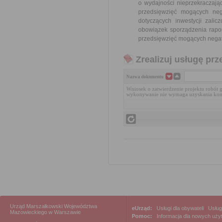
o wydajności nieprzekraczaj
przedsięwzięć mogących ne
dotyczących inwestycji zali
obowiązek sporządzenia rapo
przedsięwzięć mogących negat
Zrealizuj usługę prz
Nazwa dokumentu
Wniosek o zatwierdzenie projektu robót 
wykonywanie nie wymaga uzyskania kon
Urząd Marszałkowski Województwa
eUrząd:
Usługi dla obywateli
|
Usług
Mazowieckiego w Warszawie
Pomoc:
Informacja dla nowych uż