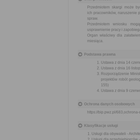
Przedmiotem skargi może by
ich pracowników, naruszenie p
spraw.
Przedmiotem wniosku mogą 
usprawnienie pracy i zapobieg
Organ właściwy dla załatwien
miesiąca.
Podstawa prawna
Ustawa z dnia 14 czer
Ustawa z dnia 16 listop
Rozporządzenie Minis
projektów robót geolo
155)
Ustawa z dnia 9 czerwc
Ochrona danych osobowych
https://bip.pwz.pl/683,ochron
Klasyfikacje usługi
Usługi dla obywateli - Archi
Usługi dla przedsiębiorców 