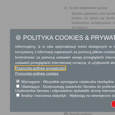
Termin załatwienia sprawy
Sprawa załatwiana jest niezw
terminu nie wlicza się term
zawieszenia postępowania 
od organu).
W przypadku spraw szczególni
🍪 POLITYKA COOKIES & PRYWA
Informacja
Informujemy, iż w celu optymalizacji treści dostępnych w
Dodatkowe informac
korzystamy z informacji zapisanych za pomocą plików cookie
kontrolować za pomocą ustawień swojej przeglądarki inter
Opłata
ustawień przeglądarki internetowej oznacza, iż użytkownik ak
Opłata skarbowa 10 zł - za 
Przeczytaj politykę prywatności
Opłata skarbowa 17 zł - za 
Przeczytaj politykę cookies
wypis lub kopia - od każdeg
Wymagane - Wszystkie wymagane ciasteczka niezbędne do
Ułatwiające - Dostosowują zawartości Serwisu do preferen
Tryb odwoławczy
Użytkownika Serwisu i odpowiednio wyświetlić stronę interne
Odwołanie wnosi się do Samor
Analizy i tworzenia statystyk - Wpływają na wewnętrzne st
za pośrednictwem organu, któ
jego nadania w polskiej placó
Skargi i wnioski