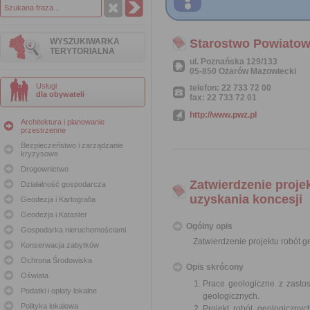
WYSZUKIWARKA
Starostwo Powiato
TERYTORIALNA
ul. Poznańska 129/133
05-850 Ożarów Mazowiecki
Usługi
telefon: 22 733 72 00
dla obywateli
fax: 22 733 72 01
http://www.pwz.pl
Architektura i planowanie
przestrzenne
Bezpieczeństwo i zarządzanie
kryzysowe
Drogownictwo
Zatwierdzenie proje
Działalność gospodarcza
uzyskania koncesji
Geodezja i Kartografia
Geodezja i Kataster
Ogólny opis
Gospodarka nieruchomościami
Zatwierdzenie projektu robót 
Konserwacja zabytków
Ochrona Środowiska
Opis skrócony
Oświata
Prace geologiczne z zasto
Podatki i opłaty lokalne
geologicznych.
Polityka lokalowa
Projekt robót geologiczny