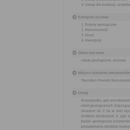
Usługi dla instytucji, urzęd
Kategorie życiowe
Roboty geologiczne
Nieruchomość
Grunt
Inwestycja
Słowa kluczowe
roboty geologiczne, wniosek
Miejsce składania dokumentów
Starostwo Powiatu Warszawski
Uwagi
W przypadku, gdy wnioskodawca
robót geologicznych dotyczący
obszarze do 2 ha w celu wy
środków strzałowych; b. ujęć 
badań geologiczno-inżyniers
posadawiania obiektów budowl