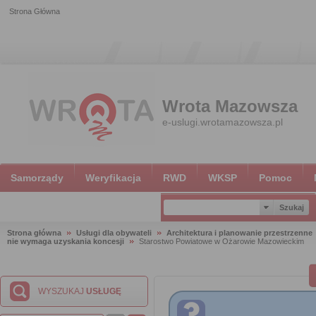
Strona Główna
Wrota Mazowsza
e-uslugi.wrotamazowsza.pl
Samorządy
Weryfikacja
RWD
WKSP
Pomoc
Strona główna
Usługi dla obywateli
Architektura i planowanie przestrzenne
nie wymaga uzyskania koncesji
Starostwo Powiatowe w Ożarowie Mazowieckim
WYSZUKAJ
USŁUGĘ