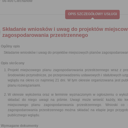
06-400 Ciechanów
OPIS SZCZEGÓŁOWY USŁUGI
Składanie wniosków i uwag do projektów miejsco
zagospodarowania przestrzennego
Ogólny opis
Składanie wniosków i uwag do projektów miejscowych planów zagospodarowan
Opis skrócony
Projekt miejscowego planu zagospodarowania przestrzennego wraz z pr
środowisko przyrodnicze, po przeprowadzeniu ustawowych i statutowych uz
wglądu na okres co najmniej 21 dni. W tym okresie organizowana jest publ
planu rozwiązaniami.
W okresie wyłożenia oraz w terminie wyznaczonym w ogłoszeniu o wyłoż
składać do niego uwagi na piśmie. Uwagi może wnieść każdy, kto kwes
miejscowego planu zagospodarowania przestrzennego. Wnioski co 
zagospodarowania przestrzennego można składać na etapie jego przygo
publicznego wglądu.
Wymagane dokumenty