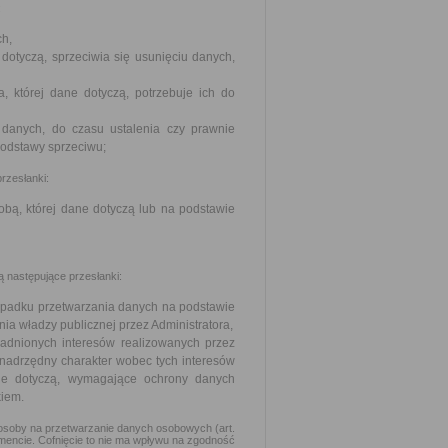
:
ch,
dotyczą, sprzeciwia się usunięciu danych,
a, której dane dotyczą, potrzebuje ich do
 danych, do czasu ustalenia czy prawnie
podstawy sprzeciwu;
rzesłanki:
bą, której dane dotyczą lub na podstawie
 następujące przesłanki:
zypadku przetwarzania danych na podstawie
a władzy publicznej przez Administratora,
sadnionych interesów realizowanych przez
ch nadrzędny charakter wobec tych interesów
ane dotyczą, wymagające ochrony danych
kiem.
osoby na przetwarzanie danych osobowych (art.
omencie. Cofnięcie to nie ma wpływu na zgodność