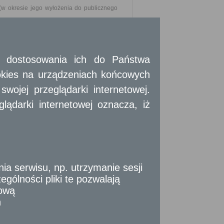
w okresie jego wyłożenia do publicznego
 i dostosowania ich do Państwa
okies na urządzeniach końcowych
tyczą uwagi.
ojej przeglądarki internetowej.
rzestrzennego powinien zawierać:
ądarki internetowej oznacza, iż
 serwisu, np. utrzymanie sesji
zej w zakresie dotyczącym nieruchomości,
gólności pliki te pozwalają
tową
go wnioskiem.
n