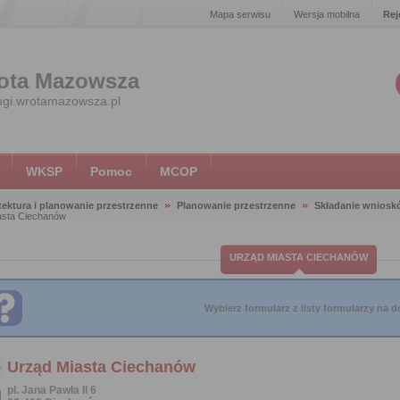
Mapa serwisu
Wersja mobilna
Rej
ota Mazowsza
ugi.wrotamazowsza.pl
WKSP
Pomoc
MCOP
tektura i planowanie przestrzenne
Planowanie przestrzenne
Składanie wniosk
asta Ciechanów
URZĄD MIASTA CIECHANÓW
Wybierz formularz z listy formularzy na do
Urząd Miasta Ciechanów
pl. Jana Pawła II 6