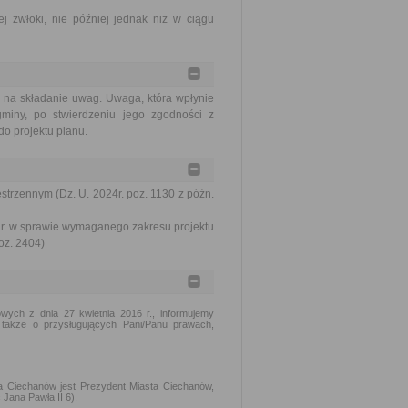
j zwłoki, nie później jednak niż w ciągu
o na składanie uwag. Uwaga, która wpłynie
gminy, po stwierdzeniu jego zgodności z
do projektu planu.
trzennym (Dz. U. 2024r. poz. 1130 z późn.
 r. w sprawie wymaganego zakresu projektu
oz. 2404)
wych z dnia 27 kwietnia 2016 r., informujemy
także o przysługujących Pani/Panu prawach,
 Ciechanów jest Prezydent Miasta Ciechanów,
Jana Pawła II 6).