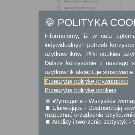
Sprawy komunikacyjne
Sprawy obywatelskie
Udostępnianie informacji publicznej
🍪 POLITYKA CO
Urząd Stanu Cywilnego
Usługi
Informujemy, iż w celu optyma
dla przedsiębiorców
indywidualnych potrzeb korzyst
Usługi
dla instytucji,
urzędów
użytkowników. Pliki cookies uż
Dalsze korzystanie z naszego s
użytkownik akceptuje stosowanie 
Przeczytaj politykę prywatności
Przeczytaj politykę cookies
Wymagane - Wszystkie wymagan
Ułatwiające - Dostosowują zawa
rozpoznać urządzenie Użytkownika
Analizy i tworzenia statystyk 