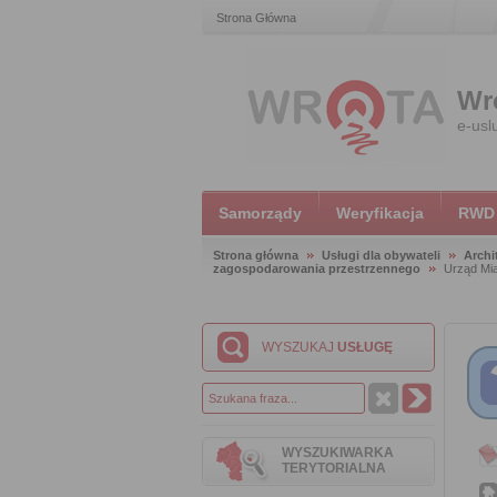
Strona Główna
Wr
e-usl
Samorządy
Weryfikacja
RWD
Strona główna
Usługi dla obywateli
Archi
zagospodarowania przestrzennego
Urząd Mi
WYSZUKAJ
USŁUGĘ
WYSZUKIWARKA
TERYTORIALNA