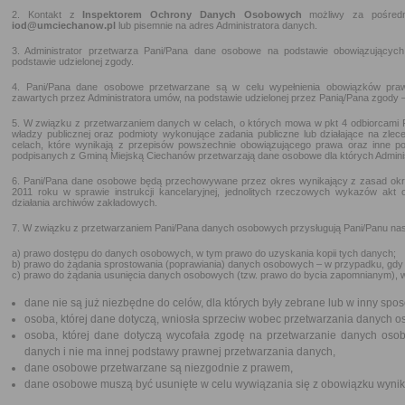
2. Kontakt z
Inspektorem Ochrony Danych Osobowych
możliwy za pośredni
iod@umciechanow.pl
lub pisemnie na adres Administratora danych.
3. Administrator przetwarza Pani/Pana dane osobowe na podstawie obowiązujący
podstawie udzielonej zgody.
4. Pani/Pana dane osobowe przetwarzane są w celu wypełnienia obowiązków prawny
zawartych przez Administratora umów, na podstawie udzielonej przez Panią/Pana zgody – 
5. W związku z przetwarzaniem danych w celach, o których mowa w pkt 4 odbiorcam
władzy publicznej oraz podmioty wykonujące zadania publiczne lub działające na zlec
celach, które wynikają z przepisów powszechnie obowiązującego prawa oraz inne p
podpisanych z Gminą Miejską Ciechanów przetwarzają dane osobowe dla których Adminis
6. Pani/Pana dane osobowe będą przechowywane przez okres wynikający z zasad okr
2011 roku w sprawie instrukcji kancelaryjnej, jednolitych rzeczowych wykazów akt or
działania archiwów zakładowych.
7. W związku z przetwarzaniem Pani/Pana danych osobowych przysługują Pani/Panu nas
a) prawo dostępu do danych osobowych, w tym prawo do uzyskania kopii tych danych;
b) prawo do żądania sprostowania (poprawiania) danych osobowych – w przypadku, gdy 
c) prawo do żądania usunięcia danych osobowych (tzw. prawo do bycia zapomnianym), 
dane nie są już niezbędne do celów, dla których były zebrane lub w inny spo
osoba, której dane dotyczą, wniosła sprzeciw wobec przetwarzania danych 
osoba, której dane dotyczą wycofała zgodę na przetwarzanie danych osob
danych i nie ma innej podstawy prawnej przetwarzania danych,
dane osobowe przetwarzane są niezgodnie z prawem,
dane osobowe muszą być usunięte w celu wywiązania się z obowiązku wynik