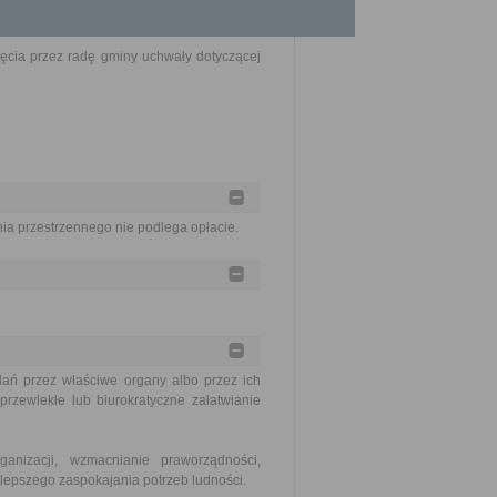
jęcia przez radę gminy uchwały dotyczącej
a przestrzennego nie podlega opłacie.
ań przez właściwe organy albo przez ich
rzewlekłe lub biurokratyczne załatwianie
nizacji, wzmacnianie praworządności,
lepszego zaspokajania potrzeb ludności.