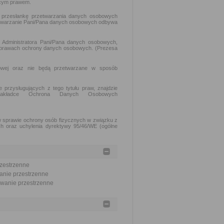
ącym prawem.
y przesłankę przetwarzania danych osobowych
zetwarzanie Pani/Pana danych osobowych odbywa
 Administratora Pani/Pana danych osobowych,
 sprawach ochrony danych osobowych. (Prezesa
odowej oraz nie będą przetwarzane w sposób
przysługujących z tego tytułu praw, znajdzie
zakładce Ochrona Danych Osobowych
w sprawie ochrony osób fizycznych w związku z
h oraz uchylenia dyrektywy 95/46/WE (ogólne
rzestrzenne
wanie przestrzenne
nowanie przestrzenne