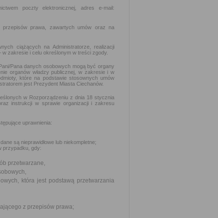
ctwem poczty elektronicznej, adres e-mail:
ch przepisów prawa, zawartych umów oraz na
ch ciążących na Administratorze, realizacji
w zakresie i celu określonym w treści zgody.
i Pani/Pana danych osobowych mogą być organy
enie organów władzy publicznej, w zakresie i w
odmioty, które na podstawie stosownych umów
tratorem jest Prezydent Miasta Ciechanów.
eślonych w Rozporządzeniu z dnia 18 stycznia
az instrukcji w sprawie organizacji i zakresu
tępujące uprawnienia:
dane są nieprawidłowe lub niekompletne;
w przypadku, gdy:
sób przetwarzane,
osobowych,
owych, która jest podstawą przetwarzania
ającego z przepisów prawa;