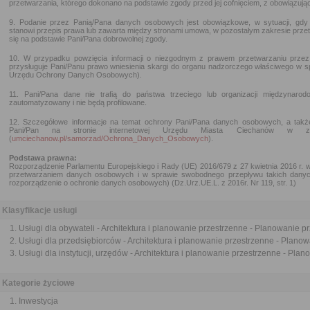
przetwarzania, którego dokonano na podstawie zgody przed jej cofnięciem, z obowiązuj
9. Podanie przez Panią/Pana danych osobowych jest obowiązkowe, w sytuacji, gd
stanowi przepis prawa lub zawarta między stronami umowa, w pozostałym zakresie pr
się na podstawie Pani/Pana dobrowolnej zgody.
10. W przypadku powzięcia informacji o niezgodnym z prawem przetwarzaniu przez
przysługuje Pani/Panu prawo wniesienia skargi do organu nadzorczego właściwego w
Urzędu Ochrony Danych Osobowych).
11. Pani/Pana dane nie trafią do państwa trzeciego lub organizacji międzynar
zautomatyzowany i nie będą profilowane.
12. Szczegółowe informacje na temat ochrony Pani/Pana danych osobowych, a także 
Pani/Pan na stronie internetowej Urzędu Miasta Ciechanów w 
(
umciechanow.pl/samorzad/Ochrona_Danych_Osobowych
).
Podstawa prawna:
Rozporządzenie Parlamentu Europejskiego i Rady (UE) 2016/679 z 27 kwietnia 2016 r. 
przetwarzaniem danych osobowych i w sprawie swobodnego przepływu takich danyc
rozporządzenie o ochronie danych osobowych) (Dz.Urz.UE.L. z 2016r. Nr 119, str. 1)
Klasyfikacje usługi
Usługi dla obywateli - Architektura i planowanie przestrzenne - Planowanie p
Usługi dla przedsiębiorców - Architektura i planowanie przestrzenne - Plano
Usługi dla instytucji, urzędów - Architektura i planowanie przestrzenne - Pla
Kategorie życiowe
Inwestycja