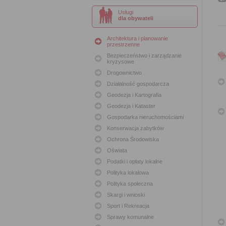
Usługi
dla obywateli
Architektura i planowanie
przestrzenne
Bezpieczeństwo i zarządzanie
kryzysowe
Drogownictwo
Działalność gospodarcza
Geodezja i Kartografia
Geodezja i Kataster
Gospodarka nieruchomościami
Konserwacja zabytków
Ochrona Środowiska
Oświata
Podatki i opłaty lokalne
Polityka lokalowa
Polityka społeczna
Skargi i wnioski
Sport i Rekreacja
Sprawy komunalne