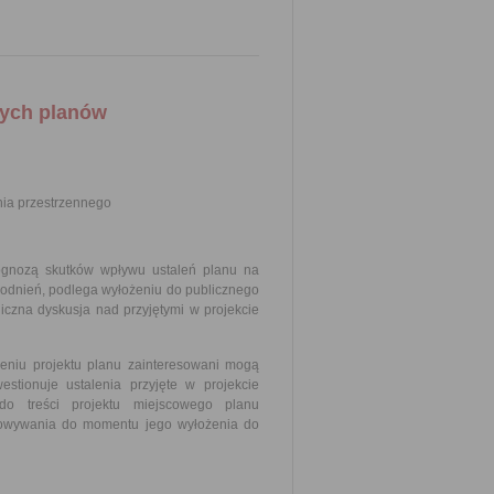
wych planów
ia przestrzennego
ognozą skutków wpływu ustaleń planu na
godnień, podlega wyłożeniu do publicznego
iczna dyskusja nad przyjętymi w projekcie
eniu projektu planu zainteresowani mogą
tionuje ustalenia przyjęte w projekcie
do treści projektu miejscowego planu
towywania do momentu jego wyłożenia do