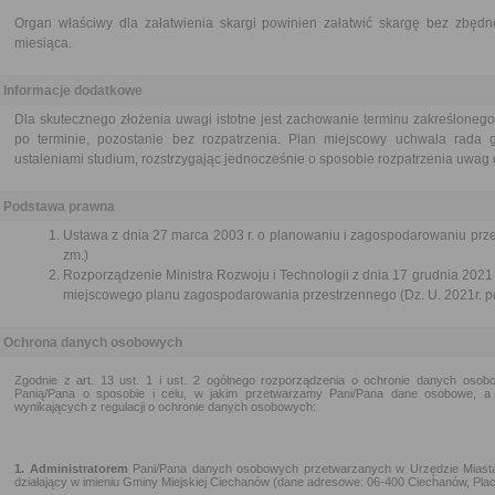
Organ właściwy dla załatwienia skargi powinien załatwić skargę bez zbędne
miesiąca.
Informacje dodatkowe
Dla skutecznego złożenia uwagi istotne jest zachowanie terminu zakreśloneg
po terminie, pozostanie bez rozpatrzenia. Plan miejscowy uchwala rada 
ustaleniami studium, rozstrzygając jednocześnie o sposobie rozpatrzenia uwag 
Podstawa prawna
Ustawa z dnia 27 marca 2003 r. o planowaniu i zagospodarowaniu przes
zm.)
Rozporządzenie Ministra Rozwoju i Technologii z dnia 17 grudnia 2021
miejscowego planu zagospodarowania przestrzennego (Dz. U. 2021r. p
Ochrona danych osobowych
Zgodnie z art. 13 ust. 1 i ust. 2 ogólnego rozporządzenia o ochronie danych osobo
Panią/Pana o sposobie i celu, w jakim przetwarzamy Pani/Pana dane osobowe, a 
wynikających z regulacji o ochronie danych osobowych:
1. Administratorem
Pani/Pana danych osobowych przetwarzanych w Urzędzie Miasta
działający w imieniu Gminy Miejskiej Ciechanów (dane adresowe: 06-400 Ciechanów, Plac 