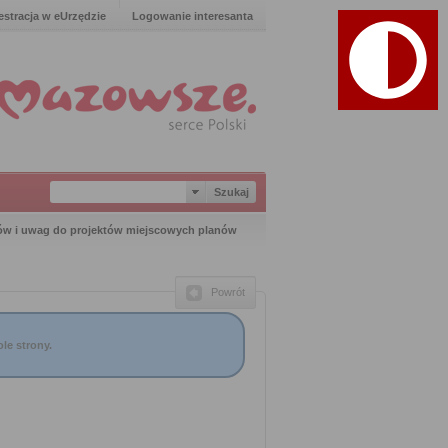
estracja w eUrzędzie
Logowanie interesanta
ów i uwag do projektów miejscowych planów
Powrót
le strony.