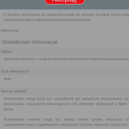
Termin załatwienia sprawy
O terminie odniesienia do zgłoszonej uwagi lub wniosku decyduje termin pod
miejscowego planu zagospodarowania przestrzennego.
Informacja
Dodatkowe informacje
Opłata
Składanie wniosków i uwag do projektów miejscowych planów zagospodarowani
Tryb odwoławczy
Brak
Skargi i wnioski
Przedmiotem skargi może być zaniedbanie lub nienależyte wykonywanie zad
pracowników, naruszenie praworządności lub interesów skarżących a także p
spraw.
Przedmiotem wniosku mogą być między innymi sprawy ulepszenia orga
usprawnienie pracy i zapobieganie nadużyciom, ochrony własności społecznej, 