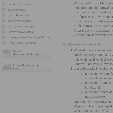
W przypadku robót budowla
Polityka społeczna
sposobu zagospodarowania t
Skargi i wnioski
oraz nie są zaliczone do 
Sport i Rekreacja
na środowisko (w rozumie
Sprawy komunalne
o nieznacznym oddziaływani
robót budowlanych niewymaga
Sprawy komunikacyjne
O wszczęciu postępowania
Sprawy obywatelskie
w formie obwieszczenia a t
Udostępnianie informacji publicznej
Urząd Stanu Cywilnego
Wymagane dokumenty
Wniosek o wydanie decyzji o 
Usługi
dla przedsiębiorców
Do wniosku wypada dołączyć:
liniowych możliwe jest do
i obszaru, na który ta inwe
Usługi
dla instytucji,
urzędów
charakterystykę inwestycji 
określenie warunków
infrastruktury techn
określenie planow
i graficznej;
określenie charakt
na środowisko.
Decyzja o środowiskowych u
Wypis z właściwego rejest
występuje osoba prawna.