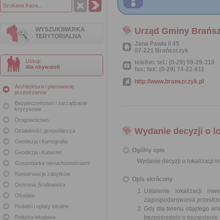
WYSZUKIWARKA
Urząd Gminy Brańs
TERYTORIALNA
Jana Pawła II 45
07-221 Brańszczyk
Usługi
telefon: tel.: (0-29) 59-29-310
dla obywateli
fax: fax: (0-29) 74-22-811
http://www.branszczyk.pl
Architektura i planowanie
przestrzenne
Bezpieczeństwo i zarządzanie
kryzysowe
Drogownictwo
Wydanie decyzji o lo
Działalność gospodarcza
Geodezja i Kartografia
Ogólny opis
Geodezja i Kataster
Wydanie decyzji o lokalizacji i
Gospodarka nieruchomościami
Konserwacja zabytków
Opis skrócony
Ochrona Środowiska
Ustalenie lokalizacji i
Oświata
zagospodarowania przestrz
Podatki i opłaty lokalne
Gdy dla terenu objętego w
Polityka lokalowa
bezpośrednio o pozwolenie