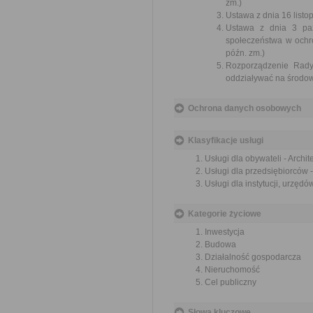
zm.)
Ustawa z dnia 16 listop
Ustawa z dnia 3 paźd
społeczeństwa w ochr
późn. zm.)
Rozporządzenie Rady
oddziaływać na środowi
Ochrona danych osobowych
Klasyfikacje usługi
Usługi dla obywateli - Archi
Usługi dla przedsiębiorców 
Usługi dla instytucji, urzęd
Kategorie życiowe
Inwestycja
Budowa
Działalność gospodarcza
Nieruchomość
Cel publiczny
Słowa kluczowe