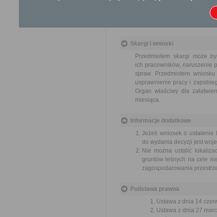
Odwołanie wnosi się do Samor
za pośrednictwem organu, któ
jego nadania w polskiej placó
Skargi i wnioski
Przedmiotem skargi może by
ich pracowników, naruszenie p
spraw. Przedmiotem wniosku 
usprawnienie pracy i zapobieg
Organ właściwy dla załatwien
miesiąca.
Informacje dodatkowe
Jeżeli wniosek o ustalenie
do wydania decyzji jest woj
Nie można ustalić lokaliza
gruntów leśnych na cele n
zagospodarowania przestrz
Podstawa prawna
Ustawa z dnia 14 czer
Ustawa z dnia 27 marc