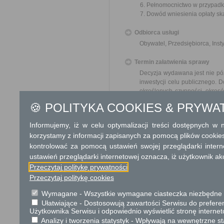
Pełnomocnictwo w przypadku
Dowód wniesienia opłaty sk
Odbiorca usługi
Obywatel, Przedsiębiorca, Insty
Termin załatwienia sprawy
Decyzja wydawana jest nie późn
inwestycji celu publicznego. 
określonych czynności, okre
z przyczyn niezależnych od or
🍪 POLITYKA COOKIES & PRYWA
Informacja
Informujemy, iż w celu optymalizacji treści dostępnych w
korzystamy z informacji zapisanych za pomocą plików cookie
Dodatkowe informac
kontrolować za pomocą ustawień swojej przeglądarki inter
Opłata
ustawień przeglądarki internetowej oznacza, iż użytkownik ak
Przeczytaj politykę prywatności
107 zł opłata skarbowa za wy
Przeczytaj politykę cookies
Zwolnione od opłaty skar
inwestorem jest jednostka b
Wymagane - Wszystkie wymagane ciasteczka niezbędne do
17 zł opłata skarbowa za z
Ułatwiające - Dostosowują zawartości Serwisu do preferen
Użytkownika Serwisu i odpowiednio wyświetlić stronę interne
Tryb odwoławczy
Analizy i tworzenia statystyk - Wpływają na wewnętrzne st