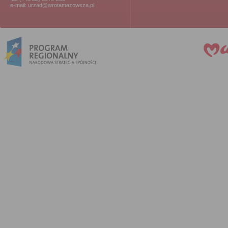
e-mail: urzad@wrotamazowsza.pl