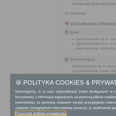
W przypadku spraw szczególni
Informacja
Dodatkowe informac
Opłata
Opłata skarbowa 10 zł - za 
Opłata skarbowa 17 zł - za 
wypis lub kopia - od każdeg
Tryb odwoławczy
Odwołanie wnosi się do Samor
za pośrednictwem organu, któ
jego nadania w polskiej placó
🍪 POLITYKA COOKIES & PRYWA
Skargi i wnioski
Informujemy, iż w celu optymalizacji treści dostępnych w
Przedmiotem skargi może by
korzystamy z informacji zapisanych za pomocą plików cookie
ich pracowników, naruszenie p
kontrolować za pomocą ustawień swojej przeglądarki inter
spraw.
Przedmiotem wniosku mogą 
ustawień przeglądarki internetowej oznacza, iż użytkownik ak
usprawnienie pracy i zapobieg
Przeczytaj politykę prywatności