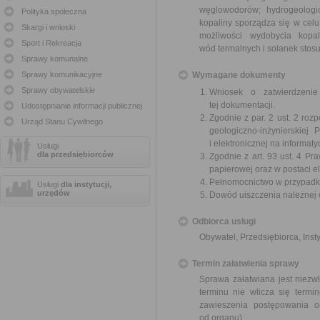
węglowodorów; hydrogeologic
Polityka społeczna
kopaliny sporządza się w cel
Skargi i wnioski
możliwości wydobycia kopa
Sport i Rekreacja
wód termalnych i solanek stos
Sprawy komunalne
Sprawy komunikacyjne
Wymagane dokumenty
Sprawy obywatelskie
Wniosek o zatwierdzenie
tej dokumentacji.
Udostępnianie informacji publicznej
Zgodnie z par. 2 ust. 2 ro
Urząd Stanu Cywilnego
geologiczno-inżynierskiej
i elektronicznej na informat
Usługi
dla przedsiębiorców
Zgodnie z art. 93 ust. 4 P
papierowej oraz w postaci e
Pełnomocnictwo w przypadku
Usługi
dla instytucji,
urzędów
Dowód uiszczenia należnej 
Odbiorca usługi
Obywatel, Przedsiębiorca, Insty
Termin załatwienia sprawy
Sprawa załatwiana jest niezw
terminu nie wlicza się term
zawieszenia postępowania 
od organu).