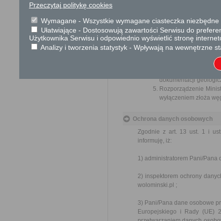
Organ właściwy dla załatwien
Przeczytaj politykę cookies
miesiąca.
Wymagane - Wszystkie wymagane ciasteczka niezbędne do
Ułatwiające - Dostosowują zawartości Serwisu do preferen
Podstawa prawna
Użytkownika Serwisu i odpowiednio wyświetlić stronę interne
Ustawa z dnia 14 czer
Analizy i tworzenia statystyk - Wpływają na wewnętrzne st
Ustawa z dnia 16 listop
Ustawa z dnia 9 czerwc
Rozporządzenie Minis
dokumentacji geologicz
Rozporządzenie Ministr
wyłączeniem złoża węg
Ochrona danych osobowych
Zgodnie z art. 13 ust. 1 i u
informuję, iż:
1) administratorem Pani/Pana 
2) inspektorem ochrony danyc
wolominski.pl ;
3) Pani/Pana dane osobowe prz
Europejskiego i Rady (UE) 
przetwarzaniem danych osobow