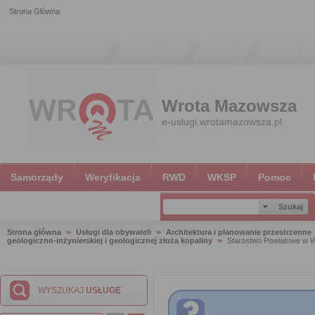
Strona Główna
Wrota Mazowsza
e-uslugi.wrotamazowsza.pl
Samorządy
Weryfikacja
RWD
WKSP
Pomoc
Strona główna
Usługi dla obywateli
Architektura i planowanie przestrzenne
geologiczno-inżynierskiej i geologicznej złoża kopaliny
Starostwo Powiatowe w W
WYSZUKAJ
USŁUGĘ