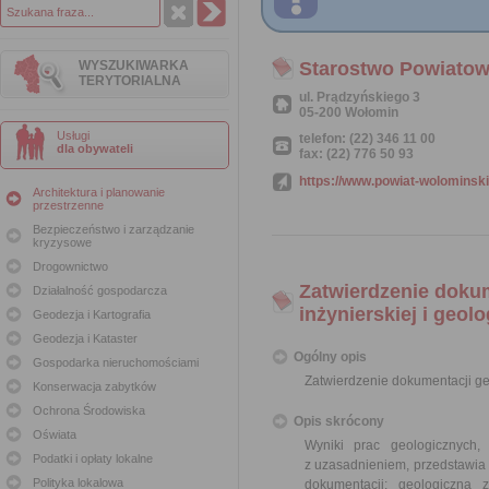
WYSZUKIWARKA
Starostwo Powiato
TERYTORIALNA
ul. Prądzyńskiego 3
05-200 Wołomin
Usługi
telefon: (22) 346 11 00
dla obywateli
fax: (22) 776 50 93
https://www.powiat-wolominski
Architektura i planowanie
przestrzenne
Bezpieczeństwo i zarządzanie
kryzysowe
Drogownictwo
Zatwierdzenie dokum
Działalność gospodarcza
inżynierskiej i geol
Geodezja i Kartografia
Geodezja i Kataster
Ogólny opis
Gospodarka nieruchomościami
Zatwierdzenie dokumentacji geo
Konserwacja zabytków
Ochrona Środowiska
Opis skrócony
Oświata
Wyniki prac geologicznych,
Podatki i opłaty lokalne
z uzasadnieniem, przedstawia 
Polityka lokalowa
dokumentacji: geologiczna 