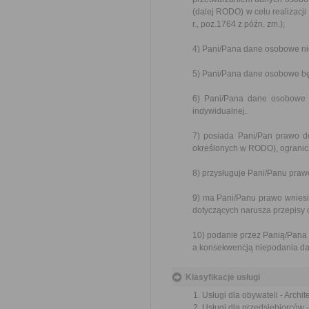
(dalej RODO) w celu realizacji
r., poz.1764 z późn. zm.);
4) Pani/Pana dane osobowe ni
5) Pani/Pana dane osobowe będ
6) Pani/Pana dane osobowe 
indywidualnej.
7) posiada Pani/Pan prawo d
określonych w RODO), ogranic
8) przysługuje Pani/Panu praw
9) ma Pani/Panu prawo wnies
dotyczących narusza przepisy 
10) podanie przez Panią/Pana
a konsekwencją niepodania da
Klasyfikacje usługi
Usługi dla obywateli - Archi
Usługi dla przedsiębiorców 