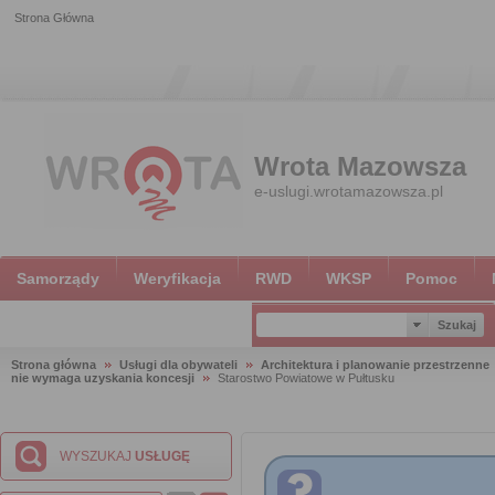
Strona Główna
Wrota Mazowsza
e-uslugi.wrotamazowsza.pl
Samorządy
Weryfikacja
RWD
WKSP
Pomoc
Strona główna
Usługi dla obywateli
Architektura i planowanie przestrzenne
nie wymaga uzyskania koncesji
Starostwo Powiatowe w Pułtusku
WYSZUKAJ
USŁUGĘ