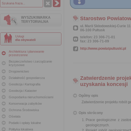
WYSZUKIWARKA
Starostwo Powiatow
TERYTORIALNA
ul. Marii Skłodowskiej-Curie 11
06-100 Pułtusk
Usługi
telefon: 23 306-71-01
dla obywateli
fax: 23 306-71-09
http://www.powiatpultuski.pl
Architektura i planowanie
przestrzenne
Bezpieczeństwo i zarządzanie
kryzysowe
Drogownictwo
Zatwierdzenie proje
Działalność gospodarcza
uzyskania koncesji
Geodezja i Kartografia
Geodezja i Kataster
Ogólny opis
Gospodarka nieruchomościami
Zatwierdzenie projektu robót 
Konserwacja zabytków
Ochrona Środowiska
Opis skrócony
Oświata
Prace geologiczne z zasto
Podatki i opłaty lokalne
geologicznych.
Polityka lokalowa
Projekt robót geologiczny