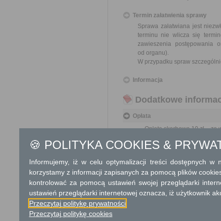
Termin załatwienia sprawy
Sprawa załatwiana jest niezw
terminu nie wlicza się term
zawieszenia postępowania 
od organu).
W przypadku spraw szczególni
Informacja
Dodatkowe informac
Opłata
Opłata skarbowa 10 zł - za 
Opłata skarbowa 17 zł - za 
🍪 POLITYKA COOKIES & PRYWA
wypis lub kopia - od każdeg
Informujemy, iż w celu optymalizacji treści dostępnych w
Tryb odwoławczy
korzystamy z informacji zapisanych za pomocą plików cookie
Odwołanie wnosi się do Samor
kontrolować za pomocą ustawień swojej przeglądarki inter
za pośrednictwem organu, któ
ustawień przeglądarki internetowej oznacza, iż użytkownik ak
jego nadania w polskiej placó
Przeczytaj politykę prywatności
Przeczytaj politykę cookies
Skargi i wnioski