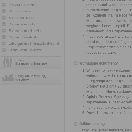
geologicznej, w drodze decyz
Polityka społeczna
Zatwierdzenie projektu r
Skargi i wnioski
ze względu na miejsce w
Sport i Rekreacja
w granicach obszarów mor
Sprawy komunalne
węglowodorów - opinii Pr
Sprawy komunikacyjne
działalności oraz zapewnien
Przepisów ustawy z dnia 9
Sprawy obywatelskie
nie stosuje się do robót ge
Udostępnianie informacji publicznej
Projekt zatwierdza się na c
Urząd Stanu Cywilnego
robót geologicznych.
Usługi
Wymagane dokumenty
dla przedsiębiorców
Wniosek o zatwierdzenie 
wnioskodawcy do nieruchomo
Usługi
dla instytucji,
urzędów
2 egzemplarze projektu r
Środowiska z dnia 20 grudn
w tym robót, których wykony
Opinia Prezesa Wyższego U
zapewnienia jej bezpieczeń
Pełnomocnictwo w przypadku
Dowód uiszczenia należnej 
Odbiorca usługi
Obywatel, Przedsiębiorca, Insty