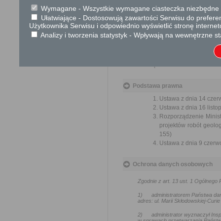
Wymagane - Wszystkie wymagane ciasteczka niezbędne do
Przedmiotem skargi może by
Ułatwiające - Dostosowują zawartości Serwisu do preferen
ich pracowników, naruszenie p
Użytkownika Serwisu i odpowiednio wyświetlić stronę interne
spraw.
Analizy i tworzenia statystyk - Wpływają na wewnętrzne st
Przedmiotem wniosku mogą 
usprawnienie pracy i zapobieg
Organ właściwy dla załatwien
miesiąca.
Podstawa prawna
Ustawa z dnia 14 czer
Ustawa z dnia 16 listop
Rozporządzenie Minis
projektów robót geolo
155)
Ustawa z dnia 9 czerwc
Ochrona danych osobowych
Zgodnie z art. 13 ust. 1 Ogólneg
1)
administratorem Państwa da
adres: ul. Marii Skłodowskiej-Curie
2)
administrator wyznaczył In
w sprawach przetwarzania Państw