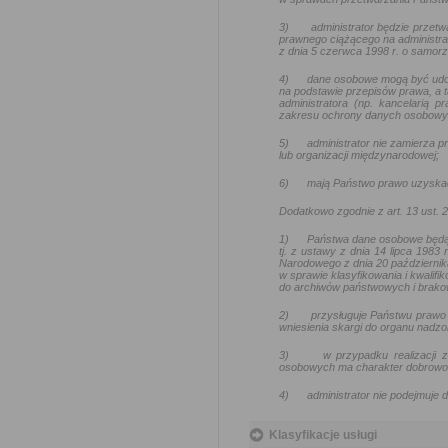
3)
administrator będzie przetw
prawnego ciążącego na administra
z dnia 5 czerwca 1998 r. o samo
4)
dane osobowe mogą być udo
na podstawie przepisów prawa, a t
administratora (np. kancelarią
zakresu ochrony danych osobowy
5)
administrator nie zamierza
lub organizacji międzynarodowej;
6)
mają Państwo prawo uzyskać
Dodatkowo zgodnie z art. 13 ust.
1)
Państwa dane osobowe będą
tj. z ustawy z dnia 14 lipca 1983
Narodowego z dnia 20 październik
w sprawie klasyfikowania i kwalif
do archiwów państwowych i brakow
2)
przysługuje Państwu prawo 
wniesienia skargi do organu nadz
3)
w przypadku realizacji
osobowych ma charakter dobrowoln
4)
administrator nie podejmuj
Klasyfikacje usługi