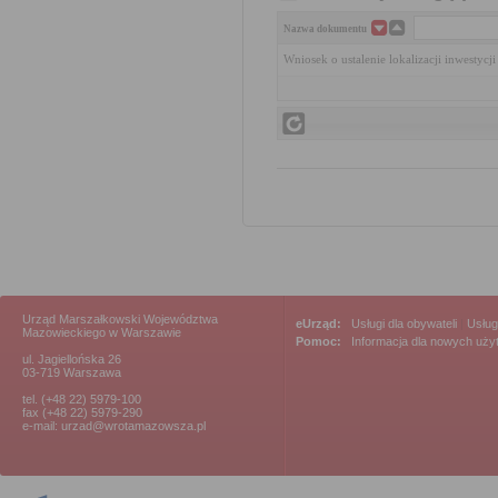
Nazwa dokumentu
Wniosek o ustalenie lokalizacji inwestycj
Urząd Marszałkowski Województwa
eUrząd:
Usługi dla obywateli
|
Usług
Mazowieckiego w Warszawie
Pomoc:
Informacja dla nowych uż
ul. Jagiellońska 26
03-719 Warszawa
tel. (+48 22) 5979-100
fax (+48 22) 5979-290
e-mail: urzad@wrotamazowsza.pl