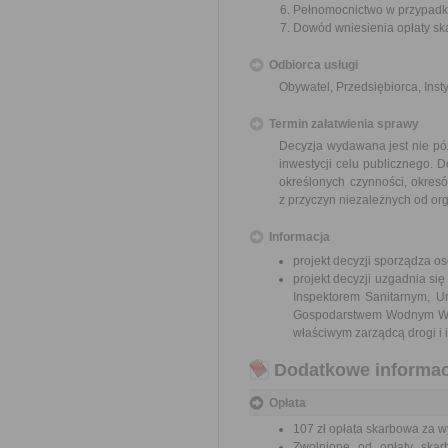
Pełnomocnictwo w przypadku
Dowód wniesienia opłaty sk
Odbiorca usługi
Obywatel, Przedsiębiorca, Insty
Termin załatwienia sprawy
Decyzja wydawana jest nie późn
inwestycji celu publicznego. 
określonych czynności, okre
z przyczyn niezależnych od or
Informacja
projekt decyzji sporządza o
projekt decyzji uzgadnia s
Inspektorem Sanitarnym, U
Gospodarstwem Wodnym Wod
właściwym zarządcą drogi i i
Dodatkowe informac
Opłata
107 zł opłata skarbowa za wy
Zwolnione od opłaty skar