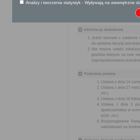
Analizy i tworzenia statystyk - Wpływają na wewnętrzne st
usprawnienie pracy i zapobieg
Organ właściwy dla załatwien
miesiąca.
Informacje dodatkowe
Jeżeli wniosek o ustalenie
do wydania decyzji jest woj
Nie można ustalić lokaliza
gruntów leśnych na cele n
zagospodarowania przestrz
Podstawa prawna
Ustawa z dnia 14 czer
Ustawa z dnia 27 marc
zm.)
Ustawa z dnia 16 listop
Ustawa z dnia 3 paźd
społeczeństwa w ochr
późn. zm.)
Rozporządzenie Rady
oddziaływać na środowi