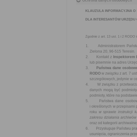
Ochrona danych osobowych
KLAUZULA INFORMACYJNA O
DLA INTERESANTÓW URZĘDU 
Zgodnie z art. 13 ust. 1 i 2 RODO i
Administratorem Państw
Zielona 20, 96-515 Teresin.
Kontakt z
Inspektorem
lub pisemnie na adres Urzęd
Państwa dane osobowe bę
RODO
w związku z art. 7 ust
szczegółowych, jedynie w ce
W związku z przetwarzani
danych mogą być podmioty
podmioty, które na podstaw
Państwa dane osobowe bę
i określonych w przepisami
roku
w sprawie instrukcji k
zakresu działania archiwó
oraz od kategorii archiwalnej
Przysługuje Państwu prawo
usunięcia, ograniczenia prz