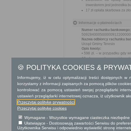
inwestorem jest jednostka b
17 zł opłata skarbowa za z
Informacje o płatnościach
Numer rachunku bankowego:
509284000500000912200000
Nazwa odbiorcy rachunku ba
Urząd Gminy Teresin
Opis kwoty:
• 598 zł. – w przypadku gdy wn
17 zł. - za pełnomocnictwo 
(gotówką, kartą płatniczą), 96-
🍪 POLITYKA COOKIES & PRYWA
8:00 - 15:30, - czwartek, piąt
Informujemy, iż w celu optymalizacji treści dostępnych w
Tryb odwoławczy
korzystamy z informacji zapisanych za pomocą plików cookie
Odwołanie wnosi się do Samor
kontrolować za pomocą ustawień swojej przeglądarki inter
za pośrednictwem organu, któ
ustawień przeglądarki internetowej oznacza, iż użytkownik ak
jego nadania w polskiej placó
Przeczytaj politykę prywatności
Przeczytaj politykę cookies
Skargi i wnioski
Wymagane - Wszystkie wymagane ciasteczka niezbędne do
Przedmiotem skargi może by
Ułatwiające - Dostosowują zawartości Serwisu do preferen
ich pracowników, naruszenie p
Użytkownika Serwisu i odpowiednio wyświetlić stronę interne
spraw. Przedmiotem wniosku 