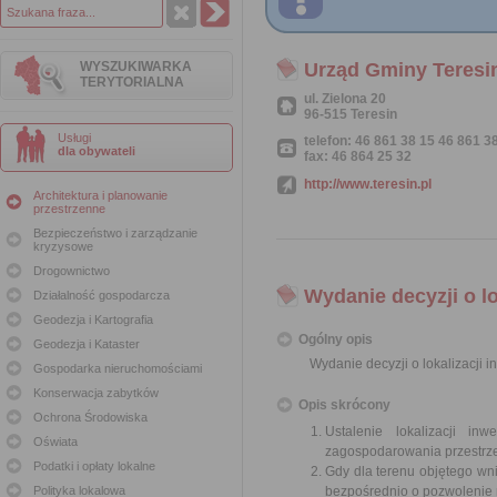
WYSZUKIWARKA
Urząd Gminy Teresi
TERYTORIALNA
ul. Zielona 20
96-515 Teresin
Usługi
telefon: 46 861 38 15 46 861 3
dla obywateli
fax: 46 864 25 32
http://www.teresin.pl
Architektura i planowanie
przestrzenne
Bezpieczeństwo i zarządzanie
kryzysowe
Drogownictwo
Wydanie decyzji o lo
Działalność gospodarcza
Geodezja i Kartografia
Ogólny opis
Geodezja i Kataster
Wydanie decyzji o lokalizacji i
Gospodarka nieruchomościami
Konserwacja zabytków
Opis skrócony
Ochrona Środowiska
Ustalenie lokalizacji i
Oświata
zagospodarowania przestrz
Podatki i opłaty lokalne
Gdy dla terenu objętego w
Polityka lokalowa
bezpośrednio o pozwolenie