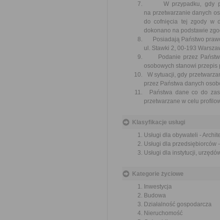
W przypadku, gdy prze
na przetwarzanie danych 
do cofnięcia tej zgody w
dokonano na podstawie zgod
Posiadają Państwo prawo w
ul. Stawki 2, 00-193 Warsz
Podanie przez Państwo da
osobowych stanowi przepis 
W sytuacji, gdy przetwarza
przez Państwa danych osobo
Państwa dane co do zasad
przetwarzane w celu profilo
Klasyfikacje usługi
Usługi dla obywateli - Archi
Usługi dla przedsiębiorców 
Usługi dla instytucji, urzęd
Kategorie życiowe
Inwestycja
Budowa
Działalność gospodarcza
Nieruchomość