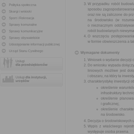
W przypadku robót budowla
Polityka społeczna
sposobu zagospodarowania t
Skargi i wnioski
oraz nie są zaliczone do 
Sport i Rekreacja
na środowisko (w rozumie
Sprawy komunalne
o nieznacznym oddziaływani
robót budowlanych niewymaga
Sprawy komunikacyjne
O wszczęciu postępowania
Sprawy obywatelskie
w formie obwieszczenia a t
Udostępnianie informacji publicznej
Urząd Stanu Cywilnego
Wymagane dokumenty
Wniosek o wydanie decyzji o 
Usługi
dla przedsiębiorców
Do wniosku wypada dołączyć:
liniowych możliwe jest do
i obszaru, na który ta inwe
Usługi
dla instytucji,
urzędów
charakterystykę inwestycji 
określenie warunków
infrastruktury techn
określenie planow
i graficznej;
określenie charakt
na środowisko.
Decyzja o środowiskowych u
Wypis z właściwego rejest
występuje osoba prawna.