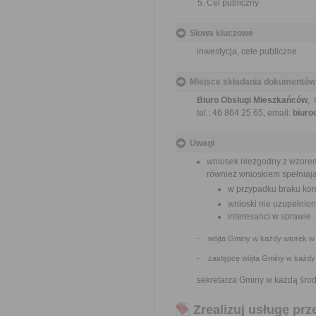
Cel publiczny
Słowa kluczowe
inwestycja, cele publiczne
Miejsce składania dokumentów
Biuro Obsługi Mieszkańców
, 
tel.: 46 864 25 65, email:
biuro
Uwagi
wniosek niezgodny z wzorem 
również wnioskiem spełnia
w przypadku braku ko
wnioski nie uzupełnion
interesanci w sprawie
- wójta Gminy w każdy wtorek w 
- zastępcę wójta Gminy w każdy p
sekretarza Gminy w każdą śro
Zrealizuj usługę prz