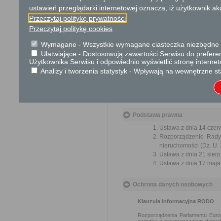
wydzielenia części nieruchom
ustawień przeglądarki internetowej oznacza, iż użytkownik ak
wydzielenia części nieruchomo
Przeczytaj politykę prywatności
wydzielenia części nieruch
Przeczytaj politykę cookies
publicznego w rozumieniu 
realizacji inwestycji w zakr
Wymagane - Wszystkie wymagane ciasteczka niezbędne do
w rozumieniu przepisów ust
Ułatwiające - Dostosowują zawartości Serwisu do preferen
wydzielenia części nierucho
Użytkownika Serwisu i odpowiednio wyświetlić stronę interne
z dnia 8 lipca 2010 r. o
Analizy i tworzenia statystyk - Wpływają na wewnętrzne st
przeciwpowodziowych,
wydzielenia działki budowla
wydzielenia działek gruntu 
Podstawa prawna
Ustawa z dnia 14 czer
Rozporządzenie Rady 
nieruchomości (Dz. U. 
Ustawa z dnia 21 sierp
Ustawa z dnia 17 maja 
Ochrona danych osobowych
Klauzula informacyjna RODO
Rozporządzenia Parlamentu Europ