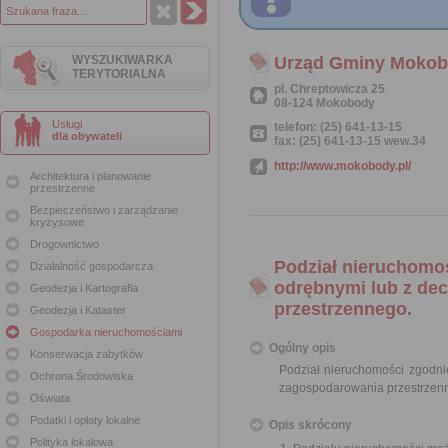
WYSZUKIWARKA
Urząd Gminy Moko
TERYTORIALNA
pl. Chreptowicza 25
08-124 Mokobody
Usługi
telefon: (25) 641-13-15
dla obywateli
fax: (25) 641-13-15 wew.34
http://www.mokobody.pl/
Architektura i planowanie
przestrzenne
Bezpieczeństwo i zarządzanie
kryzysowe
Drogownictwo
Podział nieruchomo
Działalność gospodarcza
odrębnymi lub z de
Geodezja i Kartografia
przestrzennego.
Geodezja i Kataster
Gospodarka nieruchomościami
Ogólny opis
Konserwacja zabytków
Podział nieruchomości zgodn
Ochrona Środowiska
zagospodarowania przestrzen
Oświata
Podatki i opłaty lokalne
Opis skrócony
Polityka lokalowa