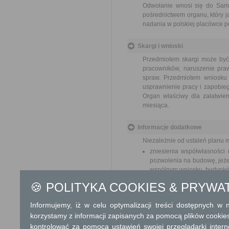
Odwołanie wnosi się do Sam
pośrednictwem organu, który j
nadania w polskiej placówce p
Skargi i wnioski
Przedmiotem skargi może być
pracowników, naruszenie praw
spraw. Przedmiotem wniosku 
usprawnienie pracy i zapobieg
Organ właściwy dla załatwien
miesiąca.
Informacje dodatkowe
Niezależnie od ustaleń planu 
zniesienia współwłasności
pozwolenia na budowę, jeże
wspólnym wniosku, budynków
wydzielenia działki budowla
🍪 POLITYKA COOKIES & PRYWA
wierze,
wydzielenia części nierucho
Informujemy, iż w celu optymalizacji treści dostępnych w
realizacji roszczeń do częśc
korzystamy z informacji zapisanych za pomocą plików cookie
realizacji przepisów doty
samorządowych,
kontrolować za pomocą ustawień swojej przeglądarki inter