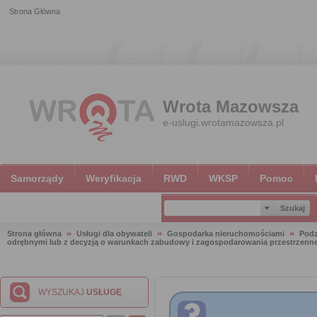
Strona Główna
Wrota Mazowsza
e-uslugi.wrotamazowsza.pl
Samorządy
Weryfikacja
RWD
WKSP
Pomoc
Strona główna
Usługi dla obywateli
Gospodarka nieruchomościami
Podz
odrębnymi lub z decyzją o warunkach zabudowy i zagospodarowania przestrzenn
WYSZUKAJ
USŁUGĘ