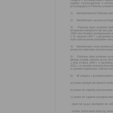
związku z przetwarzaniem danyc
(ogólne rozporządzenie o ochr
przysługujących Państwu prawach
1) Administratorem Państwa dany
2) Administrator wyznaczył Inspe
3) Państwa dane osobowe będą pr
przepisami odrębnymi lub decyzj
1960 roku Kodeks postępowania a
z 21 sierpnia 1997 r. o gospodarc
trybu dokonywania podziałów nier
4) Administrator może powierzyć
prawa lub właściwie skonstruowa
5) Państwa dane osobowe przetwa
jakiego zostały zebrany przez ok
z dnia 14 lipca 1983 r. o narodo
2011 r. w sprawie instrukcji kance
w sprawie organizacji i zakresu d
6) W związku z przetwarzaniem 
a) prawo dostępu do danych osobo
b) prawo do żądania sprostowania
c) prawo do żądania usunięcia da
- dane nie są już niezbędne do cel
- osoba, której dane dotyczą, wn