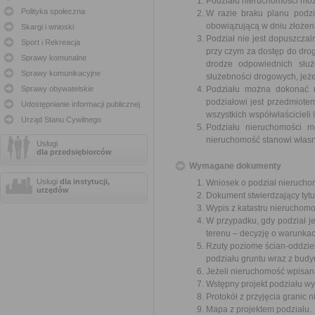
Podziału nieruchomości możn
Polityka społeczna
W razie braku planu podzi
obowiązującą w dniu złożen
Skargi i wnioski
Podział nie jest dopuszczal
Sport i Rekreacja
przy czym za dostęp do drog
Sprawy komunalne
drodze odpowiednich służ
Sprawy komunikacyjne
służebności drogowych, jeże
Sprawy obywatelskie
Podziału można dokonać n
podziałowi jest przedmiot
Udostępnianie informacji publicznej
wszystkich współwłaścicieli
Urząd Stanu Cywilnego
Podziału nieruchomości m
nieruchomość stanowi własn
Usługi
dla przedsiębiorców
Wymagane dokumenty
Usługi
dla instytucji,
Wniosek o podział nierucho
urzędów
Dokument stwierdzający tytu
Wypis z katastru nieruchomo
W przypadku, gdy podział 
terenu – decyzję o warunka
Rzuty poziome ścian-oddzie
podziału gruntu wraz z budy
Jeżeli nieruchomość wpisana
Wstępny projekt podziału wy
Protokół z przyjęcia granic 
Mapa z projektem podziału.