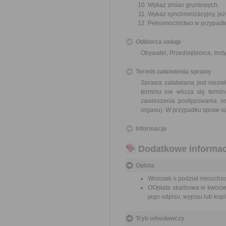
Wykaz zmian gruntowych.
Wykaz synchronizacyjny, jeże
Pełnomocnictwo w przypadku
Odbiorca usługi
Obywatel, Przedsiębiorca, Insty
Termin załatwienia sprawy
Sprawa załatwiana jest niezw
terminu nie wlicza się term
zawieszenia postępowania o
organu). W przypadku spraw sz
Informacja
Dodatkowe informac
Opłata
Wniosek o podział nieruchom
OOpłata skarbowa w kwocie 
jego odpisu, wypisu lub kopii
Tryb odwoławczy