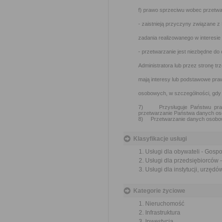
f) prawo sprzeciwu wobec przetwar
- zaistnieją przyczyny związane 
zadania realizowanego w interesie
- przetwarzanie jest niezbędne d
Administratora lub przez stronę tr
mają interesy lub podstawowe pra
osobowych, w szczególności, gdy o
7) Przysługuje Państwu praw
przetwarzanie Państwa danych o
8) Przetwarzanie danych osobow
Klasyfikacje usługi
Usługi dla obywateli - Gosp
Usługi dla przedsiębiorców
Usługi dla instytucji, urzę
Kategorie życiowe
Nieruchomość
Infrastruktura
Inwestycja