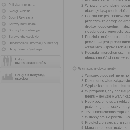
Podziału nieruchomości możn
Polityka społeczna
W razie braku planu podzi
obowiązującą w dniu złożen
Skargi i wnioski
Podział nie jest dopuszczal
Sport i Rekreacja
przy czym za dostęp do drog
Sprawy komunalne
drodze odpowiednich służ
Sprawy komunikacyjne
służebności drogowych, jeże
Sprawy obywatelskie
Podziału można dokonać n
podziałowi jest przedmiot
Udostępnianie informacji publicznej
wszystkich współwłaścicieli
Urząd Stanu Cywilnego
Podziału nieruchomości m
nieruchomość stanowi własn
Usługi
dla przedsiębiorców
Wymagane dokumenty
Usługi
dla instytucji,
Wniosek o podział nierucho
urzędów
Dokument stwierdzający tytu
Wypis z katastru nieruchomo
W przypadku, gdy podział 
terenu – decyzję o warunka
Rzuty poziome ścian-oddzie
podziału gruntu wraz z budy
Jeżeli nieruchomość wpisana
Wstępny projekt podziału wy
Protokół z przyjęcia granic 
Mapa z projektem podziału.