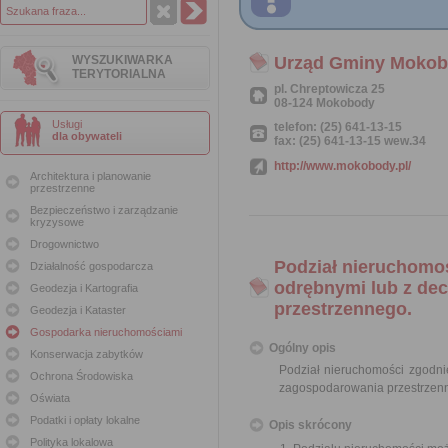
WYSZUKIWARKA
Urząd Gminy Moko
TERYTORIALNA
pl. Chreptowicza 25
08-124 Mokobody
Usługi
telefon: (25) 641-13-15
dla obywateli
fax: (25) 641-13-15 wew.34
http://www.mokobody.pl/
Architektura i planowanie
przestrzenne
Bezpieczeństwo i zarządzanie
kryzysowe
Drogownictwo
Podział nieruchomo
Działalność gospodarcza
odrębnymi lub z de
Geodezja i Kartografia
przestrzennego.
Geodezja i Kataster
Gospodarka nieruchomościami
Ogólny opis
Konserwacja zabytków
Podział nieruchomości zgodn
Ochrona Środowiska
zagospodarowania przestrzen
Oświata
Podatki i opłaty lokalne
Opis skrócony
Polityka lokalowa