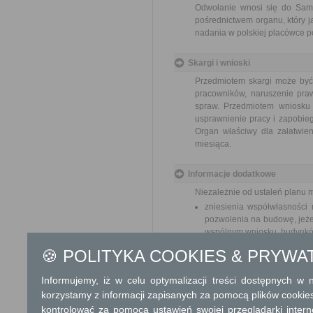
Odwołanie wnosi się do Sam
pośrednictwem organu, który j
nadania w polskiej placówce p
Skargi i wnioski
Przedmiotem skargi może być
pracowników, naruszenie praw
spraw. Przedmiotem wniosku 
usprawnienie pracy i zapobieg
Organ właściwy dla załatwien
miesiąca.
Informacje dodatkowe
Niezależnie od ustaleń planu 
zniesienia współwłasności
pozwolenia na budowę, jeże
wspólnym wniosku, budynków
wydzielenia działki budowla
🍪 POLITYKA COOKIES & PRYWA
wierze,
wydzielenia części nierucho
Informujemy, iż w celu optymalizacji treści dostępnych w
realizacji roszczeń do częśc
korzystamy z informacji zapisanych za pomocą plików cookie
realizacji przepisów doty
samorządowych,
kontrolować za pomocą ustawień swojej przeglądarki inter