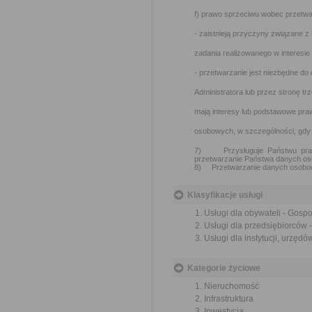
f) prawo sprzeciwu wobec przetwar
- zaistnieją przyczyny związane 
zadania realizowanego w interesie
- przetwarzanie jest niezbędne d
Administratora lub przez stronę tr
mają interesy lub podstawowe pra
osobowych, w szczególności, gdy o
7) Przysługuje Państwu praw
przetwarzanie Państwa danych o
8) Przetwarzanie danych osobow
Klasyfikacje usługi
Usługi dla obywateli - Gosp
Usługi dla przedsiębiorców
Usługi dla instytucji, urzę
Kategorie życiowe
Nieruchomość
Infrastruktura
Inwestycja