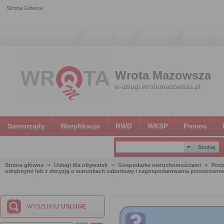
Strona Główna
Wrota Mazowsza
e-uslugi.wrotamazowsza.pl
Samorządy
Weryfikacja
RWD
WKSP
Pomoc
Strona główna
Usługi dla obywateli
Gospodarka nieruchomościami
Podz
odrębnymi lub z decyzją o warunkach zabudowy i zagospodarowania przestrzenn
WYSZUKAJ
USŁUGĘ