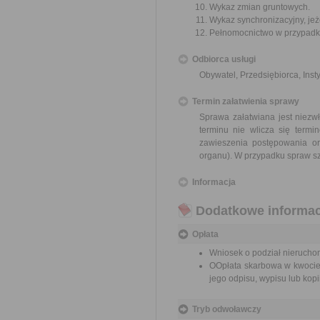
Wykaz zmian gruntowych.
Wykaz synchronizacyjny, jeże
Pełnomocnictwo w przypadku
Odbiorca usługi
Obywatel, Przedsiębiorca, Insty
Termin załatwienia sprawy
Sprawa załatwiana jest niezw
terminu nie wlicza się term
zawieszenia postępowania o
organu). W przypadku spraw sz
Informacja
Dodatkowe informac
Opłata
Wniosek o podział nieruchom
OOpłata skarbowa w kwocie 
jego odpisu, wypisu lub kopii
Tryb odwoławczy