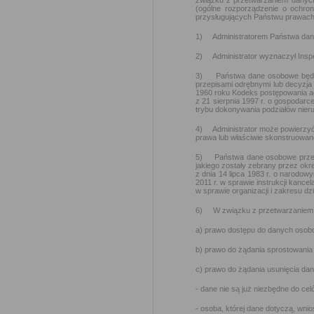
związku z przetwarzaniem danyc
(ogólne rozporządzenie o ochr
przysługujących Państwu prawach
1) Administratorem Państwa dany
2) Administrator wyznaczył Inspe
3) Państwa dane osobowe będą pr
przepisami odrębnymi lub decyzj
1960 roku Kodeks postępowania a
z 21 sierpnia 1997 r. o gospodarc
trybu dokonywania podziałów nier
4) Administrator może powierzyć
prawa lub właściwie skonstruowa
5) Państwa dane osobowe przetwa
jakiego zostały zebrany przez ok
z dnia 14 lipca 1983 r. o narodo
2011 r. w sprawie instrukcji kance
w sprawie organizacji i zakresu d
6) W związku z przetwarzaniem 
a) prawo dostępu do danych osobo
b) prawo do żądania sprostowania
c) prawo do żądania usunięcia da
- dane nie są już niezbędne do cel
- osoba, której dane dotyczą, wn