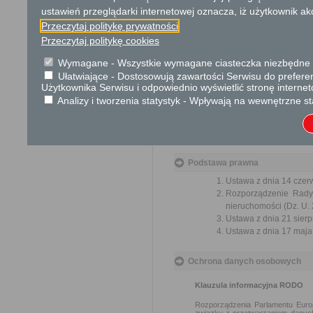
wydzielenia części nieruchom
ustawień przeglądarki internetowej oznacza, iż użytkownik ak
wydzielenia części nieruchomo
Przeczytaj politykę prywatności
wydzielenia części nieruch
Przeczytaj politykę cookies
publicznego w rozumieniu 
realizacji inwestycji w zakr
Wymagane - Wszystkie wymagane ciasteczka niezbędne do
w rozumieniu przepisów ust
Ułatwiające - Dostosowują zawartości Serwisu do preferen
wydzielenia części nierucho
Użytkownika Serwisu i odpowiednio wyświetlić stronę interne
z dnia 8 lipca 2010 r. o
Analizy i tworzenia statystyk - Wpływają na wewnętrzne st
przeciwpowodziowych,
wydzielenia działki budowla
wydzielenia działek gruntu 
Podstawa prawna
Ustawa z dnia 14 czer
Rozporządzenie Rady 
nieruchomości (Dz. U. 
Ustawa z dnia 21 sierp
Ustawa z dnia 17 maja 
Ochrona danych osobowych
Klauzula informacyjna RODO
Rozporządzenia Parlamentu Europ