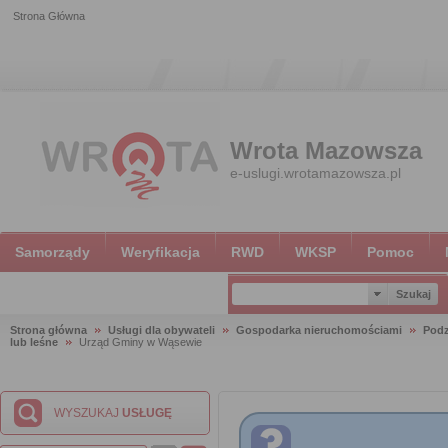
Strona Główna
Wrota Mazowsza
e-uslugi.wrotamazowsza.pl
Samorządy
Weryfikacja
RWD
WKSP
Pomoc
Strona główna
Usługi dla obywateli
Gospodarka nieruchomościami
Podz
lub leśne
Urząd Gminy w Wąsewie
WYSZUKAJ
USŁUGĘ