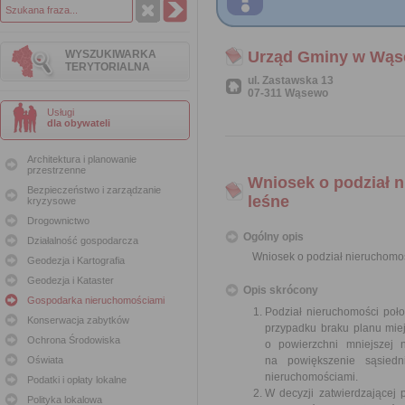
WYSZUKIWARKA
Urząd Gminy w Wąs
TERYTORIALNA
ul. Zastawska 13
07-311 Wąsewo
Usługi
dla obywateli
Architektura i planowanie
przestrzenne
Wniosek o podział n
Bezpieczeństwo i zarządzanie
leśne
kryzysowe
Drogownictwo
Ogólny opis
Działalność gospodarcza
Wniosek o podział nieruchomośc
Geodezja i Kartografia
Geodezja i Kataster
Opis skrócony
Gospodarka nieruchomościami
Podział nieruchomości poł
Konserwacja zabytków
przypadku braku planu miej
Ochrona Środowiska
o powierzchni mniejszej 
Oświata
na powiększenie sąsiedn
nieruchomościami.
Podatki i opłaty lokalne
W decyzji zatwierdzającej 
Polityka lokalowa