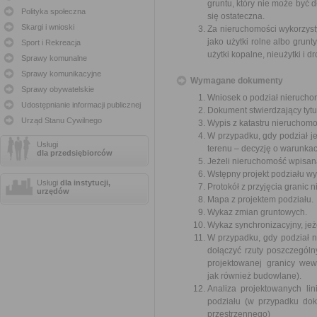
gruntu, który nie może być 
Polityka społeczna
się ostateczna.
Skargi i wnioski
Za nieruchomości wykorzyst
jako użytki rolne albo grun
Sport i Rekreacja
użytki kopalne, nieużytki i 
Sprawy komunalne
Sprawy komunikacyjne
Wymagane dokumenty
Sprawy obywatelskie
Wniosek o podział nierucho
Udostępnianie informacji publicznej
Dokument stwierdzający tytu
Urząd Stanu Cywilnego
Wypis z katastru nieruchomo
W przypadku, gdy podział 
Usługi
terenu – decyzję o warunka
dla przedsiębiorców
Jeżeli nieruchomość wpisana
Wstępny projekt podziału wy
Usługi
dla instytucji,
Protokół z przyjęcia granic 
urzędów
Mapa z projektem podziału.
Wykaz zmian gruntowych.
Wykaz synchronizacyjny, jeże
W przypadku, gdy podział 
dołączyć rzuty poszczegól
projektowanej granicy we
jak również budowlane).
Analiza projektowanych li
podziału (w przypadku do
przestrzennego)