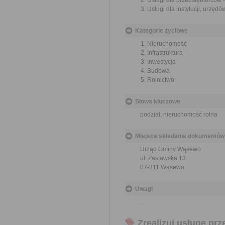
Usługi dla przedsiębiorców
Usługi dla instytucji, urzę
Kategorie życiowe
Nieruchomość
Infrastruktura
Inwestycja
Budowa
Rolnictwo
Słowa kluczowe
podział, nieruchomość rolna
Miejsce składania dokumentów
Urząd Gminy Wąsewo
ul. Zastawska 13
07-311 Wąsewo
Uwagi
.
Zrealizuj usługę prz