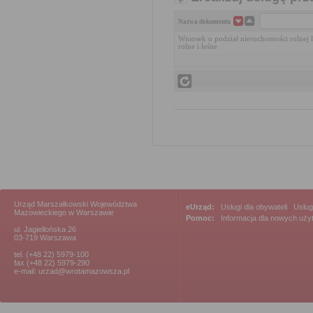
Nazwa dokumentu
Wniosek o podział nieruchomości rolnej 
rolne i leśne
Urząd Marszałkowski Województwa
eUrząd:
Usługi dla obywateli
|
Usług
Mazowieckiego w Warszawie
Pomoc:
Informacja dla nowych uż
ul. Jagiellońska 26
03-719 Warszawa
tel. (+48 22) 5979-100
fax (+48 22) 5979-290
e-mail: urzad@wrotamazowsza.pl