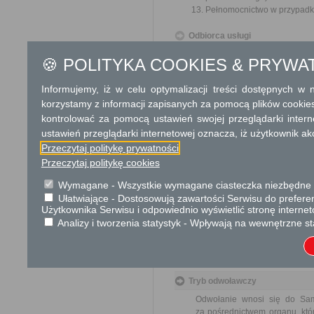
Pełnomocnictwo w przypadku
Odbiorca usługi
Obywatel, Przedsiębiorca, Insty
🍪 POLITYKA COOKIES & PRYWA
Termin załatwienia sprawy
Informujemy, iż w celu optymalizacji treści dostępnych w
Sprawa załatwiana jest niezw
korzystamy z informacji zapisanych za pomocą plików cookie
terminu nie wlicza się term
kontrolować za pomocą ustawień swojej przeglądarki inter
zawieszenia postępowania 
od organu).
ustawień przeglądarki internetowej oznacza, iż użytkownik ak
W przypadku spraw szczególni
Przeczytaj politykę prywatności
Przeczytaj politykę cookies
Informacja
Wymagane - Wszystkie wymagane ciasteczka niezbędne do
Dodatkowe informac
Ułatwiające - Dostosowują zawartości Serwisu do preferen
Użytkownika Serwisu i odpowiednio wyświetlić stronę interne
Opłata
Analizy i tworzenia statystyk - Wpływają na wewnętrzne st
Wniosek o podział nieruchomo
17 zł opłata skarbowa za z
Tryb odwoławczy
Odwołanie wnosi się do Sa
za pośrednictwem organu, któ