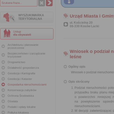
WYSZUKIWARKA
Urząd Miasta i Gmi
TERYTORIALNA
ul. Kościelna 20
08-330 Kosów Lacki
Usługi
dla obywateli
Architektura i planowanie
przestrzenne
Wniosek o podział n
Bezpieczeństwo i zarządzanie
leśne
kryzysowe
Drogownictwo
Ogólny opis
Działalność gospodarcza
Wniosek o podział nieruchomośc
Geodezja i Kartografia
Geodezja i Kataster
Opis skrócony
Gospodarka nieruchomościami
Podział nieruchomości poł
Konserwacja zabytków
przypadku braku planu miej
Ochrona Środowiska
o powierzchni mniejszej 
Oświata
na powiększenie sąsiedn
nieruchomościami.
Podatki i opłaty lokalne
W decyzji zatwierdzającej 
Polityka lokalowa