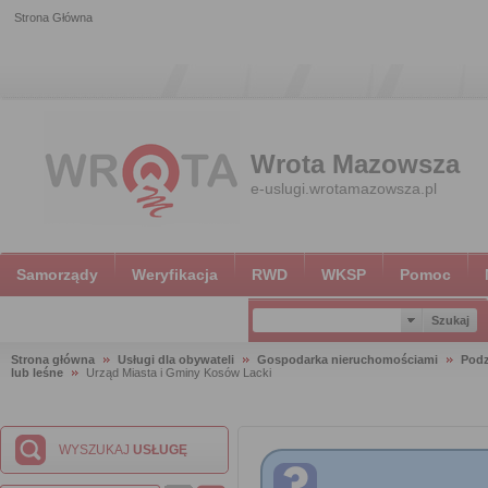
Strona Główna
Wrota Mazowsza
e-uslugi.wrotamazowsza.pl
Samorządy
Weryfikacja
RWD
WKSP
Pomoc
Strona główna
Usługi dla obywateli
Gospodarka nieruchomościami
Podz
lub leśne
Urząd Miasta i Gminy Kosów Lacki
WYSZUKAJ
USŁUGĘ