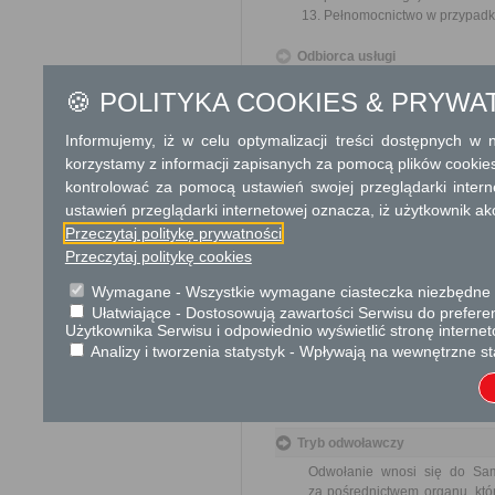
Pełnomocnictwo w przypadku
Odbiorca usługi
Obywatel, Przedsiębiorca, Insty
🍪 POLITYKA COOKIES & PRYWA
Termin załatwienia sprawy
Informujemy, iż w celu optymalizacji treści dostępnych w
Sprawa załatwiana jest niezw
korzystamy z informacji zapisanych za pomocą plików cookie
terminu nie wlicza się term
kontrolować za pomocą ustawień swojej przeglądarki inter
zawieszenia postępowania 
od organu).
ustawień przeglądarki internetowej oznacza, iż użytkownik ak
W przypadku spraw szczególni
Przeczytaj politykę prywatności
Przeczytaj politykę cookies
Informacja
Wymagane - Wszystkie wymagane ciasteczka niezbędne do
Dodatkowe informac
Ułatwiające - Dostosowują zawartości Serwisu do preferen
Użytkownika Serwisu i odpowiednio wyświetlić stronę interne
Opłata
Analizy i tworzenia statystyk - Wpływają na wewnętrzne st
Wniosek o podział nieruchomo
17 zł opłata skarbowa za z
Tryb odwoławczy
Odwołanie wnosi się do Sa
za pośrednictwem organu, któ