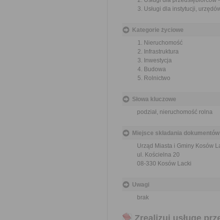
Usługi dla przedsiębiorców
Usługi dla instytucji, urzę
Kategorie życiowe
Nieruchomość
Infrastruktura
Inwestycja
Budowa
Rolnictwo
Słowa kluczowe
podział, nieruchomość rolna
Miejsce składania dokumentów
Urząd Miasta i Gminy Kosów L
ul. Kościelna 20
08-330 Kosów Lacki
Uwagi
brak
Zrealizuj usługę prz