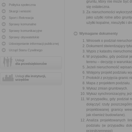
gruntu, który nie może być 
Polityka społeczna
się ostateczna.
Skargi i wnioski
Za nieruchomości wykorzyst
jako użytki rolne albo grun
Sport i Rekreacja
użytki kopalne, nieużytki i 
Sprawy komunalne
Sprawy komunikacyjne
Wymagane dokumenty
Sprawy obywatelskie
Wniosek o podział nierucho
Udostępnianie informacji publicznej
Dokument stwierdzający tytu
Urząd Stanu Cywilnego
Wypis z katastru nieruchomo
W przypadku, gdy podział 
Usługi
terenu – decyzję o warunka
dla przedsiębiorców
Jeżeli nieruchomość wpisana
Wstępny projekt podziału wy
Usługi
dla instytucji,
Protokół z przyjęcia granic 
urzędów
Mapa z projektem podziału.
Wykaz zmian gruntowych.
Wykaz synchronizacyjny, jeże
W przypadku, gdy podział 
dołączyć rzuty poszczegól
projektowanej granicy we
jak również budowlane).
Analiza projektowanych li
podziału (w przypadku do
przestrzennego)