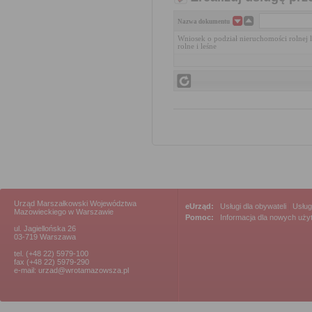
Nazwa dokumentu
Wniosek o podział nieruchomości rolnej 
rolne i leśne
Urząd Marszałkowski Województwa
eUrząd:
Usługi dla obywateli
|
Usług
Mazowieckiego w Warszawie
Pomoc:
Informacja dla nowych uż
ul. Jagiellońska 26
03-719 Warszawa
tel. (+48 22) 5979-100
fax (+48 22) 5979-290
e-mail: urzad@wrotamazowsza.pl