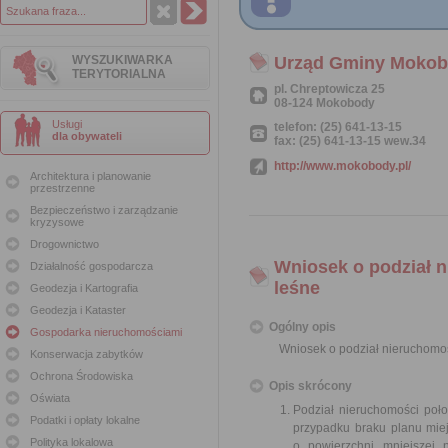
WYSZUKIWARKA
Urząd Gminy Moko
TERYTORIALNA
pl. Chreptowicza 25
08-124 Mokobody
Usługi
telefon: (25) 641-13-15
dla obywateli
fax: (25) 641-13-15 wew.34
http://www.mokobody.pl/
Architektura i planowanie
przestrzenne
Bezpieczeństwo i zarządzanie
kryzysowe
Drogownictwo
Wniosek o podział n
Działalność gospodarcza
leśne
Geodezja i Kartografia
Geodezja i Kataster
Ogólny opis
Gospodarka nieruchomościami
Wniosek o podział nieruchomośc
Konserwacja zabytków
Ochrona Środowiska
Opis skrócony
Oświata
Podział nieruchomości poł
Podatki i opłaty lokalne
przypadku braku planu miej
Polityka lokalowa
o powierzchni mniejszej 