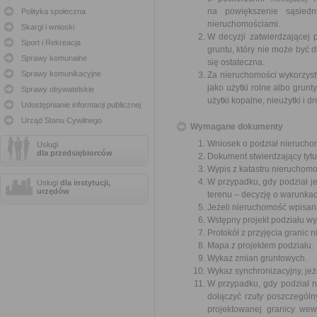
na powiększenie sąsiedn
Polityka społeczna
nieruchomościami.
Skargi i wnioski
W decyzji zatwierdzającej 
Sport i Rekreacja
gruntu, który nie może być 
Sprawy komunalne
się ostateczna.
Sprawy komunikacyjne
Za nieruchomości wykorzyst
jako użytki rolne albo grun
Sprawy obywatelskie
użytki kopalne, nieużytki i 
Udostępnianie informacji publicznej
Urząd Stanu Cywilnego
Wymagane dokumenty
Wniosek o podział nierucho
Usługi
dla przedsiębiorców
Dokument stwierdzający tytu
Wypis z katastru nieruchomo
W przypadku, gdy podział 
Usługi
dla instytucji,
urzędów
terenu – decyzję o warunka
Jeżeli nieruchomość wpisana
Wstępny projekt podziału wy
Protokół z przyjęcia granic 
Mapa z projektem podziału.
Wykaz zmian gruntowych.
Wykaz synchronizacyjny, jeże
W przypadku, gdy podział 
dołączyć rzuty poszczegól
projektowanej granicy we