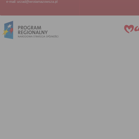
e-mail: urzad@wrotamazowsza.pl