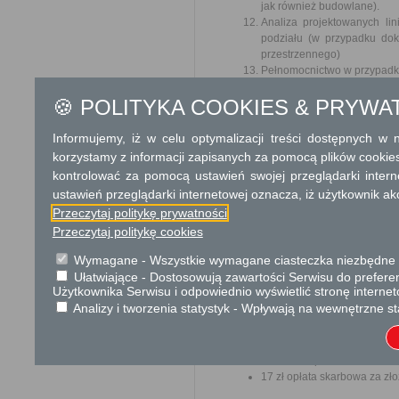
jak również budowlane).
Analiza projektowanych li
podziału (w przypadku do
przestrzennego)
Pełnomocnictwo w przypadku
🍪 POLITYKA COOKIES & PRYWA
Odbiorca usługi
Obywatel, Przedsiębiorca, Insty
Informujemy, iż w celu optymalizacji treści dostępnych w
Termin załatwienia sprawy
korzystamy z informacji zapisanych za pomocą plików cookie
kontrolować za pomocą ustawień swojej przeglądarki inter
Sprawa załatwiana jest niezw
terminu nie wlicza się term
ustawień przeglądarki internetowej oznacza, iż użytkownik ak
zawieszenia postępowania 
Przeczytaj politykę prywatności
od organu).
Przeczytaj politykę cookies
W przypadku spraw szczególni
Wymagane - Wszystkie wymagane ciasteczka niezbędne do
Informacja
Ułatwiające - Dostosowują zawartości Serwisu do preferen
Użytkownika Serwisu i odpowiednio wyświetlić stronę interne
Dodatkowe informac
Analizy i tworzenia statystyk - Wpływają na wewnętrzne st
Opłata
Wniosek o podział nieruchomo
17 zł opłata skarbowa za z