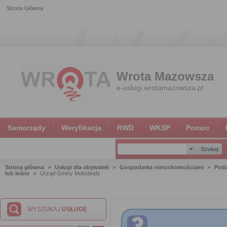
Strona Główna
Wrota Mazowsza
e-uslugi.wrotamazowsza.pl
Samorządy
Weryfikacja
RWD
WKSP
Pomoc
Strona główna
Usługi dla obywateli
Gospodarka nieruchomościami
Podz
lub leśne
Urząd Gminy Mokobody
WYSZUKAJ
USŁUGĘ