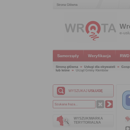
Strona Główna
Wr
e-usl
Samorządy
Weryfikacja
RWD
Strona główna
Usługi dla obywateli
Gosp
lub leśne
Urząd Gminy Klembów
WYSZUKAJ
USŁUGĘ
WYSZUKIWARKA
TERYTORIALNA