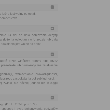
 leśne jest wolny od opłat.
łnomocnictwa.
nie 14 dni od dnia doręczenia decyzji
a złożenia odwołania w Urzędzie lub data
odwołania jest wolne od opłat.
zadań przez właściwe organy albo przez
 przewlekłe lub biurokratyczne załatwianie
nizacji, wzmacnianie praworządności,
lepszego zaspokajania potrzeb ludności.
j zwłoki, nie później jednak niż w ciągu
go (Dz. U. 2024r. poz. 572)
e sposobu i trybu dokonywania podziałów