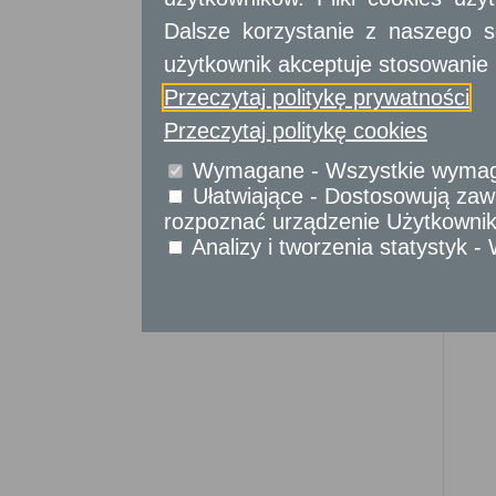
Sprawy komunikacyjne
Dalsze korzystanie z naszego s
Sprawy obywatelskie
Udostępnianie informacji publicznej
użytkownik akceptuje stosowanie 
Urząd Stanu Cywilnego
Przeczytaj politykę prywatności
Usługi
Przeczytaj politykę cookies
dla przedsiębiorców
Wymagane - Wszystkie wymagan
Usługi
dla instytucji,
urzędów
Ułatwiające - Dostosowują zawa
rozpoznać urządzenie Użytkownika
Analizy i tworzenia statystyk 