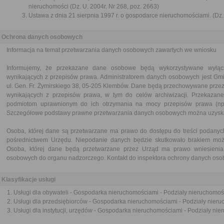
nieruchomości (Dz. U. 2004r. Nr 268, poz. 2663)
Ustawa z dnia 21 sierpnia 1997 r. o gospodarce nieruchomościami. (Dz. 
Ochrona danych osobowych
Informacja na temat przetwarzania danych osobowych zawartych we wniosku
Informujemy, że przekazane dane osobowe będą wykorzystywane wyłąc
wynikających z przepisów prawa. Administratorem danych osobowych jest G
ul. Gen. Fr. Żymirskiego 38, 05-205 Klembów. Dane będą przechowywane przez
wynikających z przepisów prawa, w tym do celów archiwizacji. Przekaz
podmiotom uprawnionym do ich otrzymania na mocy przepisów prawa (np. i
Szczegółowe podstawy prawne przetwarzania danych osobowych można uzyska
Osoba, której dane są przetwarzane ma prawo do dostępu do treści podanyc
pośrednictwem Urzędu. Niepodanie danych będzie skutkowało brakiem możl
Osoba, której dane będą przetwarzane przez Urząd ma prawo wniesienia 
osobowych do organu nadzorczego. Kontakt do inspektora ochrony danych os
Klasyfikacje usługi
Usługi dla obywateli - Gospodarka nieruchomościami - Podziały nieruchomoś
Usługi dla przedsiębiorców - Gospodarka nieruchomościami - Podziały nier
Usługi dla instytucji, urzędów - Gospodarka nieruchomościami - Podziały ni