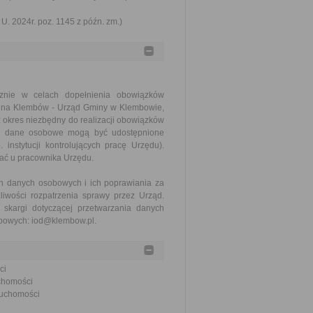
U. 2024r. poz. 1145 z późn. zm.)
znie w celach dopełnienia obowiązków
mina Klembów - Urząd Gminy w Klembowie,
 okres niezbędny do realizacji obowiązków
ane dane osobowe mogą być udostępnione
nstytucji kontrolujących pracę Urzędu).
ć u pracownika Urzędu.
h danych osobowych i ich poprawiania za
iwości rozpatrzenia sprawy przez Urząd.
skargi dotyczącej przetwarzania danych
obowych: iod@klembow.pl.
ci
uchomości
eruchomości