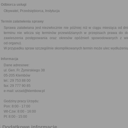
Odbiorca usługi
Obywatel, Przedsiębiorca, Instytucja
Termin załatwienia sprawy
Sprawa załatwiana jest niezwłocznie nie później niż w ciągu miesiąca od dn
terminu nie wlicza się terminów przewidzianych w przepisach prawa do d
zawieszenia postępowania oraz okresów opóźnień spowodowanych z win
od organu).
W przypadku spraw szczególnie skomplikowanych termin może ulec wydłużeniu 
Informacja
Dane adresowe:
ul. Gen. Fr. Żymirskiego 38
05-205 Klembów
tel.: 29 753 88 00
fax: 29 777 90 85
e-mail: urzad@klembow.pl
Godziny pracy Urzędu:
Pon: 8:00 - 17:00
Wt-Czw: 8:00 - 16:00
Pt: 8:00 - 15:00
Dodatkowe informacje