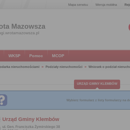
Mapa serwisu
Wersja mobilna
Rej
ota Mazowsza
ugi.wrotamazowsza.pl
WKSP
Pomoc
MCOP
odarka nieruchomościami
Podziały nieruchomości
Wniosek o podział nierucho
URZĄD GMINY KLEMBÓW
Wybierz formularz z listy formularzy na do
Urząd Gminy Klembów
ul. Gen. Franciszka Żymirskiego 38