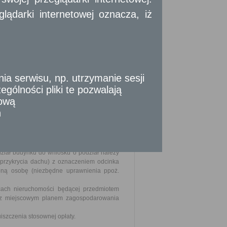
omości wykazane w katastrze nieruchomości
że wchodzące w skład nieruchomości rolnych
ądarki internetowej oznacza, iż
udowy i zagospodarowania terenu.
chomość podlegającą podziałowi.
 serwisu, np. utrzymanie sesji
 o warunkach zabudowy i zagospodarowania
gólności pliki te pozwalają
serwatora zabytków.
tową
yginał + 2 kopie).
n
dze wieczystej.
ział budynku do wniosku o podział należy
przykrycia dachu) z oznaczeniem odcinka
oną osobę (niezbędne uprawnienia ppoż.
nicach nieruchomości będącej przedmiotem
i z miejscowym planem zagospodarowania
szczenia stosownej opłaty.