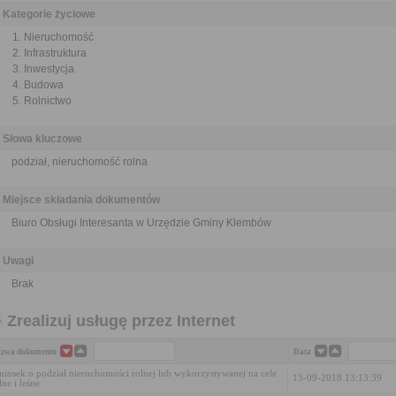
Kategorie życiowe
Nieruchomość
Infrastruktura
Inwestycja
Budowa
Rolnictwo
Słowa kluczowe
podział, nieruchomość rolna
Miejsce składania dokumentów
Biuro Obsługi Interesanta w Urzędzie Gminy Klembów
Uwagi
Brak
Zrealizuj usługę przez Internet
zwa dokumentu
Data
iosek o podział nieruchomości rolnej lub wykorzystywanej na cele
13-09-2018 13:13:39
lne i leśne