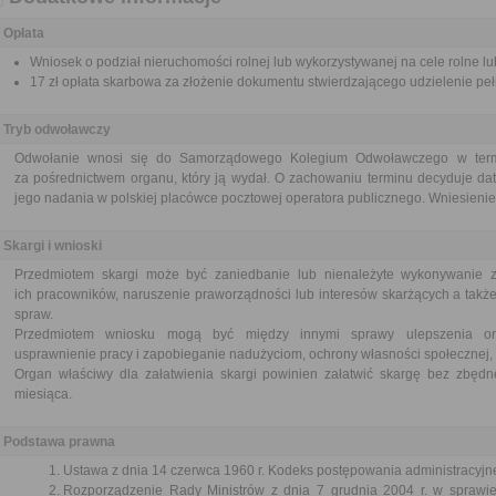
Opłata
Wniosek o podział nieruchomości rolnej lub wykorzystywanej na cele rolne lub
17 zł opłata skarbowa za złożenie dokumentu stwierdzającego udzielenie pe
Tryb odwoławczy
Odwołanie wnosi się do Samorządowego Kolegium Odwoławczego w termi
za pośrednictwem organu, który ją wydał. O zachowaniu terminu decyduje dat
jego nadania w polskiej placówce pocztowej operatora publicznego. Wniesienie 
Skargi i wnioski
Przedmiotem skargi może być zaniedbanie lub nienależyte wykonywanie 
ich pracowników, naruszenie praworządności lub interesów skarżących a także
spraw.
Przedmiotem wniosku mogą być między innymi sprawy ulepszenia orga
usprawnienie pracy i zapobieganie nadużyciom, ochrony własności społecznej, 
Organ właściwy dla załatwienia skargi powinien załatwić skargę bez zbędne
miesiąca.
Podstawa prawna
Ustawa z dnia 14 czerwca 1960 r. Kodeks postępowania administracyjne
Rozporządzenie Rady Ministrów z dnia 7 grudnia 2004 r. w sprawi