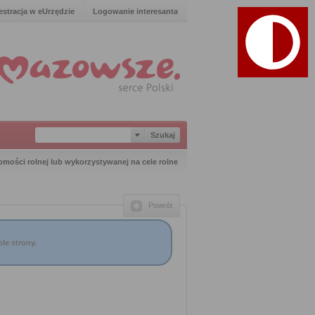
estracja w eUrzędzie
Logowanie interesanta
mości rolnej lub wykorzystywanej na cele rolne
Powrót
le strony.