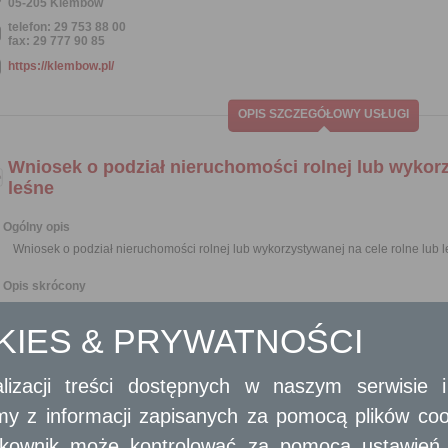
05-205 Klembów
telefon: 29 753 88 00
fax: 29 777 90 85
https://klembow.pl/
OPIS SZCZEGÓŁOWY USŁUGI
Wniosek o podział nieruchomości rolnej lub wykorz
leśne
Ogólny opis
Wniosek o podział nieruchomości rolnej lub wykorzystywanej na cele rolne lub 
Opis skrócony
Podział nieruchomości położonych na obszarach przeznaczonych w planac
przypadku braku planu miejscowego wykorzystywanych na cele rolne i leśn
OKIES & PRYWATNOŚCI
o powierzchni mniejszej niż 0,3 ha, jest dopuszczalny, pod warunkie
na powiększenie sąsiedniej nieruchomości lub dokonana zostanie r
nieruchomościami.
lizacji treści dostępnych w naszym serwisie
W decyzji zatwierdzającej podział nieruchomości określa się termin na p
amy z informacji zapisanych za pomocą plików co
gruntu, który nie może być dłuższy niż 6 miesięcy od dnia, w którym decyzja
się ostateczna.
ytkownik może kontrolować za pomocą ustawień sw