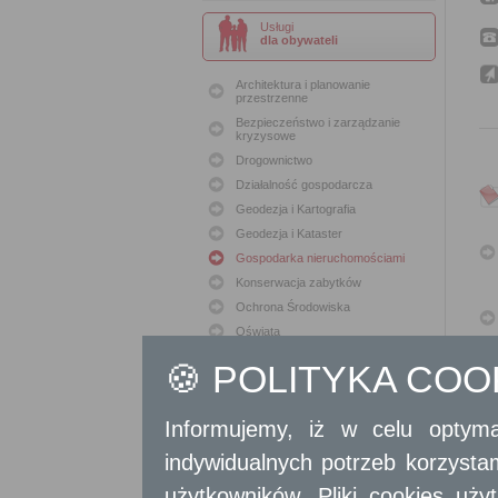
Usługi
dla obywateli
Architektura i planowanie
przestrzenne
Bezpieczeństwo i zarządzanie
kryzysowe
Drogownictwo
Działalność gospodarcza
Geodezja i Kartografia
Geodezja i Kataster
Gospodarka nieruchomościami
Konserwacja zabytków
Ochrona Środowiska
Oświata
Podatki i opłaty lokalne
🍪 POLITYKA CO
Polityka lokalowa
Polityka społeczna
Informujemy, iż w celu optyma
Skargi i wnioski
Sport i Rekreacja
indywidualnych potrzeb korzyst
Sprawy komunalne
użytkowników. Pliki cookies uż