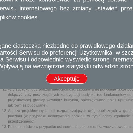
Za nieruchomości wykorzystywane na cele rolne i leśne uznaje się nieruch
jako użytki rolne albo grunty leśne oraz zadrzewione i zakrzewione, a tak
erwisu internetowego bez zmiany ustawień przegl
użytki kopalne, nieużytki i drogi, jeżeli nie ustalono dla nich warunków zab
plików cookies.
Wymagane dokumenty
Wniosek o podział nieruchomości.
Dokument stwierdzający tytuł prawny do nieruchomości.
Wypis z katastru nieruchomości i kopię mapy katastralnej obejmującej nieru
e ciasteczka niezbędne do prawidłowego działania
W przypadku, gdy podział jest zgodny z warunkami określonymi w decyzji
rtości Serwisu do preferencji Użytkownika, w szcze
terenu – decyzję o warunkach zabudowy i zagospodarowania terenu.
Jeżeli nieruchomość wpisana jest do rejestru zabytków – pozwolenie od kon
 Serwisu i odpowiednio wyświetlić stronę interne
Wstępny projekt podziału wykonany na aktualnej odbitce zasadniczej mapy (or
- Wpływają na wewnętrzne statystyki odwiedzin stro
Protokół z przyjęcia granic nieruchomości.
Mapa z projektem podziału.
Akceptuję
Wykaz zmian gruntowych.
Wykaz synchronizacyjny, jeżeli oznaczenie działek gruntu jest inne niż w księ
W przypadku, gdy podział nieruchomości zabudowanej powoduje także pod
dołączyć rzuty poszczególnych kondygnacji budynku (od fundamentów do 
projektowanej granicy wewnątrz budynku, opieczętowane przez uprawni
jak również budowlane).
Analiza projektowanych linii rozgraniczających dróg publicznych w gra
podziału (w przypadku dokonywania podziału w trybie oceny zgodnośc
przestrzennego)
Pełnomocnictwo w przypadku ustanowienia pełnomocnika wraz z dowodem ui