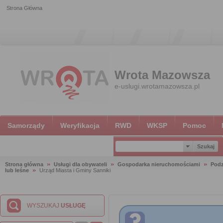
Strona Główna
Wrota Mazowsza
e-uslugi.wrotamazowsza.pl
Samorządy
Weryfikacja
RWD
WKSP
Pomoc
Strona główna
Usługi dla obywateli
Gospodarka nieruchomościami
Podz
lub leśne
Urząd Miasta i Gminy Sanniki
WYSZUKAJ
USŁUGĘ