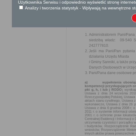
Użytkownika Serwisu i odpowiednio wyświetlić stronę interne
KLAUZULA INFORMACYJNA O
Analizy i tworzenia statystyk - Wpływają na wewnętrzne st
W związku z realizacją wymogów R
ochrony osób fizycznych w zwią
uchylenia dyrektywy 95/46/WE (og
danych osobowych oraz o przysłu
Administratorem Pani/Pana
siedzibą władz: 09-540 S
242777810.
Jeśli ma Pani/Pan pytani
działania Urzędu Miasta
i Gminy Sanniki, a także p
Danych Osobowych w Urzędz
Pani/Pana dane osobowe prz
a)
wypełnienia obowiąz
kompetencji przysługujących or
pkt g, h, i lub j RODO;
wynika
Ustawa z dnia 24 września 2010
Rzeczypospolitej Polskiej, Ustawa 
aktach stanu cywilnego, Ustawa z
wykonawcze, Ustawa z dnia 26 paź
Ustawa z dnia 6 grudnia 2008 r. 
2011 r. o systemie informacji ośw
2001 r. o ochronie praw lokator
Centralnej Ewidencji i Informacji 
utrzymaniu czystości i porządku 
i budynków, Rozporządzenie Rady
wniosków, Rozporządzenie Ministra
innych aktów prawa powszechnie o