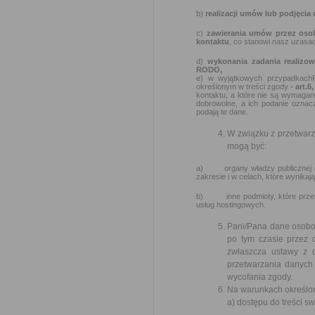
b)
realizacji umów lub podjęcia
c)
zawierania umów przez oso
kontaktu
, co stanowi nasz uzasad
d)
wykonania zadania realizo
RODO,
e) w wyjątkowych przypadkach
określonym w treści zgody
- art.6
kontaktu, a które nie są wymagan
dobrowolne, a ich podanie oznac
podają te dane.
W związku z przetwar
mogą być:
a) organy władzy publicznej ora
zakresie i w celach, które wynik
b) inne podmioty, które przetw
usług hostingowych.
Pani/Pana dane osobow
po tym czasie przez
zwłaszcza ustawy z 
przetwarzania danych 
wycofania zgody.
Na warunkach określon
a) dostępu do treści s