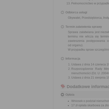
Pełnomocnictwo w przypadku
Odbiorca usługi
Obywatel, Przedsiębiorca, Insty
Termin załatwienia sprawy
Sprawa załatwiana jest niezw
terminu nie wlicza się term
zawieszenia postępowania 
od organu).
W przypadku spraw szczególni
Informacja
Ustawa z dnia 14 czerwca 19
Rozporządzenie Rady Mini
nieruchomości (Dz. U. 2004r
Ustawa z dnia 21 sierpnia 1
Dodatkowe informac
Opłata
Wniosek o podział nieruchomo
17 zł opłata skarbowa za z