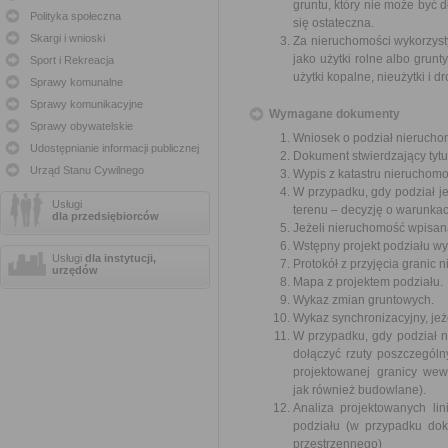
gruntu, który nie może być 
Polityka społeczna
się ostateczna.
Skargi i wnioski
Za nieruchomości wykorzyst
jako użytki rolne albo grun
Sport i Rekreacja
użytki kopalne, nieużytki i 
Sprawy komunalne
Sprawy komunikacyjne
Wymagane dokumenty
Sprawy obywatelskie
Wniosek o podział nierucho
Udostępnianie informacji publicznej
Dokument stwierdzający tytu
Urząd Stanu Cywilnego
Wypis z katastru nieruchomo
W przypadku, gdy podział 
Usługi
terenu – decyzję o warunka
dla przedsiębiorców
Jeżeli nieruchomość wpisana
Wstępny projekt podziału wy
Usługi
dla instytucji,
Protokół z przyjęcia granic 
urzędów
Mapa z projektem podziału.
Wykaz zmian gruntowych.
Wykaz synchronizacyjny, jeże
W przypadku, gdy podział 
dołączyć rzuty poszczegól
projektowanej granicy we
jak również budowlane).
Analiza projektowanych li
podziału (w przypadku do
przestrzennego)