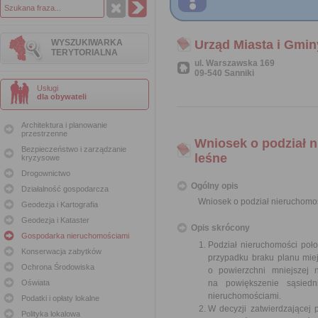
WYSZUKIWARKA
Urząd Miasta i Gmin
TERYTORIALNA
ul. Warszawska 169
09-540 Sanniki
Usługi
dla obywateli
Architektura i planowanie
przestrzenne
Wniosek o podział n
Bezpieczeństwo i zarządzanie
leśne
kryzysowe
Drogownictwo
Ogólny opis
Działalność gospodarcza
Wniosek o podział nieruchomośc
Geodezja i Kartografia
Geodezja i Kataster
Opis skrócony
Gospodarka nieruchomościami
Podział nieruchomości poł
Konserwacja zabytków
przypadku braku planu miej
Ochrona Środowiska
o powierzchni mniejszej 
Oświata
na powiększenie sąsiedn
nieruchomościami.
Podatki i opłaty lokalne
W decyzji zatwierdzającej 
Polityka lokalowa