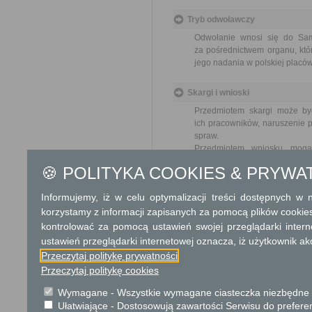
Tryb odwoławczy
Odwołanie wnosi się do Sa
za pośrednictwem organu, któ
jego nadania w polskiej placó
Skargi i wnioski
Przedmiotem skargi może by
ich pracowników, naruszenie p
spraw.
Przedmiotem wniosku mogą 
usprawnienie pracy i zapobieg
🍪 POLITYKA COOKIES & PRYWA
Organ właściwy dla załatwien
miesiąca.
Informujemy, iż w celu optymalizacji treści dostępnych w
korzystamy z informacji zapisanych za pomocą plików cookie
Podstawa prawna
kontrolować za pomocą ustawień swojej przeglądarki inter
Ustawa z dnia 14 czer
ustawień przeglądarki internetowej oznacza, iż użytkownik ak
Rozporządzenie Rady 
Przeczytaj politykę prywatności
nieruchomości (Dz. U. 
Przeczytaj politykę cookies
Ustawa z dnia 21 sierp
Wymagane - Wszystkie wymagane ciasteczka niezbędne do
Ochrona danych osobowych
Ułatwiające - Dostosowują zawartości Serwisu do preferen