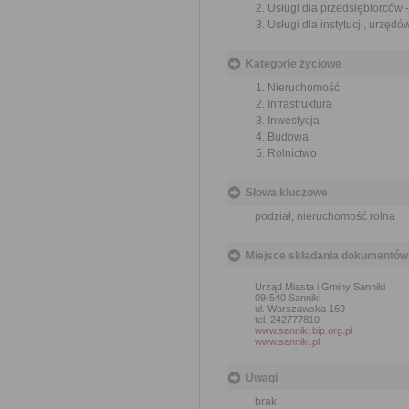
Usługi dla przedsiębiorców
Usługi dla instytucji, urzę
Kategorie życiowe
Nieruchomość
Infrastruktura
Inwestycja
Budowa
Rolnictwo
Słowa kluczowe
podział, nieruchomość rolna
Miejsce składania dokumentów
Urząd Miasta i Gminy Sanniki
09-540 Sanniki
ul. Warszawska 169
tel. 242777810
www.sanniki.bip.org.pl
www.sanniki.pl
Uwagi
brak