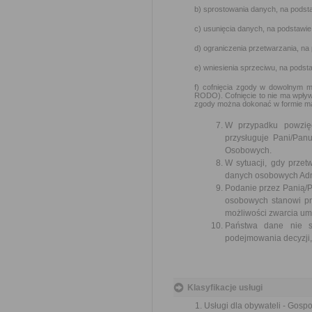
b) sprostowania danych, na podsta
c) usunięcia danych, na podstawie
d) ograniczenia przetwarzania, na
e) wniesienia sprzeciwu, na podst
f) cofnięcia zgody w dowolnym m
RODO). Cofnięcie to nie ma wpływ
zgody można dokonać w formie ma
W przypadku powzię
przysługuje Pani/Pa
Osobowych.
W sytuacji, gdy prze
danych osobowych Admi
Podanie przez Panią/P
osobowych stanowi pr
możliwości zwarcia um
Państwa dane nie są
podejmowania decyzji, 
Klasyfikacje usługi
Usługi dla obywateli - Gosp