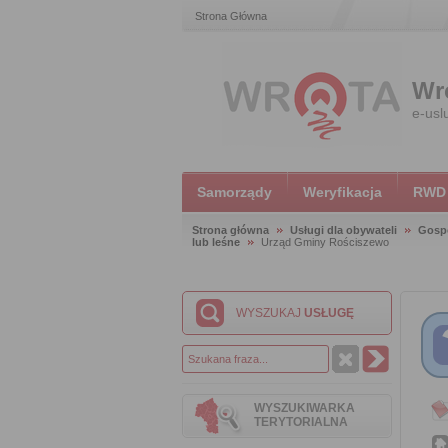
Strona Główna
Wr
e-usl
Samorządy
Weryfikacja
RWD
Strona główna
Usługi dla obywateli
Gosp
lub leśne
Urząd Gminy Rościszewo
WYSZUKAJ
USŁUGĘ
WYSZUKIWARKA
TERYTORIALNA