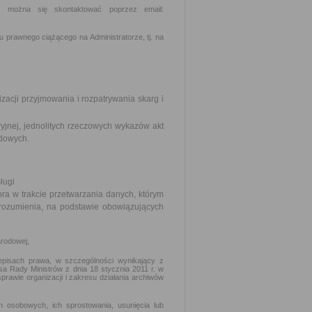
m można się skontaktować poprzez email:
 prawnego ciążącego na Administratorze, tj. na
zacji przyjmowania i rozpatrywania skarg i
aryjnej, jednolitych rzeczowych wykazów akt
adowych.
ługi
ra w trakcie przetwarzania danych, którym
ozumienia, na podstawie obowiązujących
arodowej,
pisach prawa, w szczególności wynikający z
sa Rady Ministrów z dnia 18 stycznia 2011 r. w
sprawie organizacji i zakresu działania archiwów
 osobowych, ich sprostowania, usunięcia lub