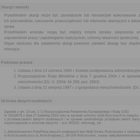
Skargi i wnioski
Przedmiotem skargi może być zaniedbanie lub nienależyte wykonywanie 
ich pracowników, naruszenie praworządności lub interesów skarżących a także
spraw.
Przedmiotem wniosku mogą być między innymi sprawy ulepszenia orga
usprawnienie pracy i zapobieganie nadużyciom, ochrony własności społecznej, 
Organ właściwy dla załatwienia skargi powinien załatwić skargę bez zbędne
miesiąca.
Podstawa prawna
Ustawa z dnia 14 czerwca 1960 r. Kodeks postępowania administracyjne
Rozporządzenie Rady Ministrów z dnia 7 grudnia 2004 r. w sprawi
nieruchomości (Dz. U. 2004r. Nr 268, poz. 2663)
Ustawa z dnia 21 sierpnia 1997 r. o gospodarce nieruchomościami. (Dz. 
Ochrona danych osobowych
Zgodnie z art. 13 ust. 1 i 2 Rozporządzenia Parlamentu Europejskiego i Rady (UE)
nr 2016/679 z dnia 27 kwietnia 2016 roku w sprawie ochrony osób fizycznych w związku
z przetwarzaniem danych osobowych i w sprawie swobodnego przepływu takich danyc
rozporządzenie o ochronie danych) – tzw. RODO, informuję, że:
1. Administratorem Pani/Pana danych osobowych jest Wójt Gminy Rościszewo z siedzibą
w Rościszewie przy ul. Armii Krajowej 1, 09-204 Rościszewo, zwany dalej Administratore