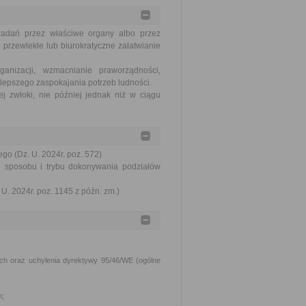
zadań przez właściwe organy albo przez
 przewlekłe lub biurokratyczne załatwianie
nizacji, wzmacnianie praworządności,
lepszego zaspokajania potrzeb ludności.
j zwłoki, nie później jednak niż w ciągu
go (Dz. U. 2024r. poz. 572)
e sposobu i trybu dokonywania podziałów
U. 2024r. poz. 1145 z późn. zm.)
h oraz uchylenia dyrektywy 95/46/WE (ogólne
m;