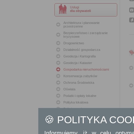
Usługi
dla obywateli
Architektura i planowanie
przestrzenne
Bezpieczeństwo i zarządzanie
kryzysowe
Drogownictwo
Działalność gospodarcza
Geodezja i Kartografia
Geodezja i Kataster
Gospodarka nieruchomościami
Konserwacja zabytków
Ochrona Środowiska
Oświata
Podatki i opłaty lokalne
Polityka lokalowa
Polityka społeczna
Skargi i wnioski
🍪 POLITYKA CO
Sport i Rekreacja
Sprawy komunalne
Informujemy, iż w celu optyma