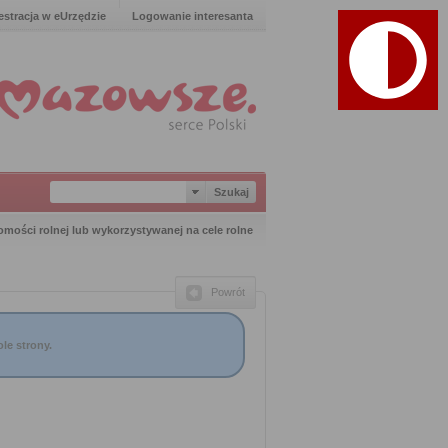
estracja w eUrzędzie
Logowanie interesanta
mości rolnej lub wykorzystywanej na cele rolne
Powrót
le strony.