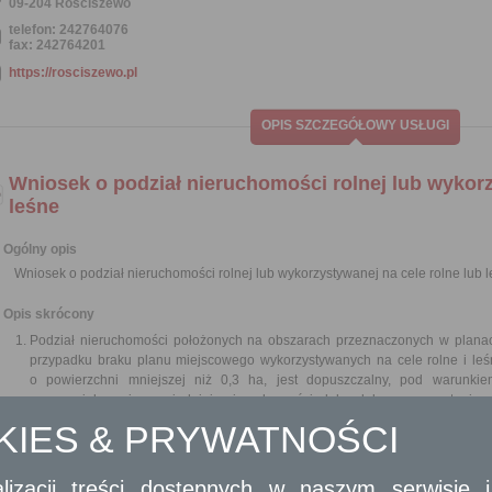
09-204 Rościszewo
telefon: 242764076
fax: 242764201
https://rosciszewo.pl
OPIS SZCZEGÓŁOWY USŁUGI
Wniosek o podział nieruchomości rolnej lub wykorz
leśne
Ogólny opis
Wniosek o podział nieruchomości rolnej lub wykorzystywanej na cele rolne lub 
Opis skrócony
Podział nieruchomości położonych na obszarach przeznaczonych w planac
przypadku braku planu miejscowego wykorzystywanych na cele rolne i leśn
o powierzchni mniejszej niż 0,3 ha, jest dopuszczalny, pod warunkie
na powiększenie sąsiedniej nieruchomości lub dokonana zostanie r
nieruchomościami.
OKIES & PRYWATNOŚCI
W decyzji zatwierdzającej podział nieruchomości określa się termin na p
gruntu, który nie może być dłuższy niż 6 miesięcy od dnia, w którym decyzja
się ostateczna.
lizacji treści dostępnych w naszym serwisie