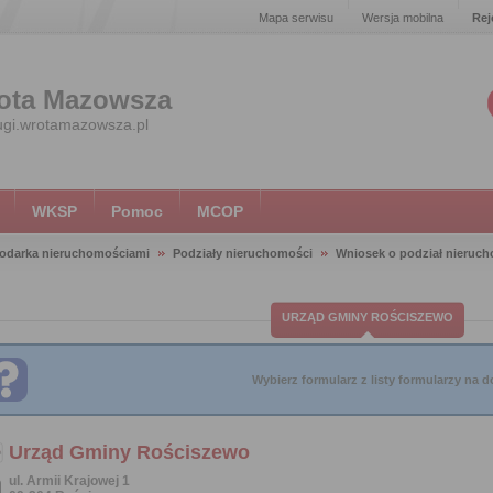
Mapa serwisu
Wersja mobilna
Rej
ota Mazowsza
ugi.wrotamazowsza.pl
WKSP
Pomoc
MCOP
odarka nieruchomościami
Podziały nieruchomości
Wniosek o podział nierucho
URZĄD GMINY ROŚCISZEWO
Wybierz formularz z listy formularzy na do
Urząd Gminy Rościszewo
ul. Armii Krajowej 1