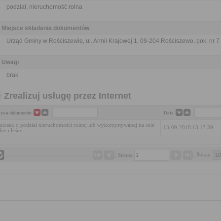
podział, nieruchomość rolna
Miejsce składania dokumentów
Urząd Gminy w Rościszewie, ul. Armii Krajowej 1, 09-204 Rościszewo, pok. nr 7
Uwagi
brak
Zrealizuj usługę przez Internet
zwa dokumentu
Data
iosek o podział nieruchomości rolnej lub wykorzystywanej na cele
13-09-2018 13:13:39
lne i leśne
Pokaż 
Strona 