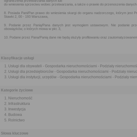
ograniczenia przetwarzania danych lub
do wniesienia sprzeciwu wobec przetwarzania, a także o prawie do przenoszenia danych
8. Posiada Pani/Pan prawo do wniesienia skargi do organu nadzorczego, którym jest
Stawki 2, 00 - 193 Warszawa,
9. Podanie przez Panią/Pana danych jest wymogiem ustawowym. Nie podanie przez
obowiązków, o których mowa w pkt. 3,
10. Podane przez Pana/Panią dane nie będą służyły profilowaniu oraz zautomatyzowane
Klasyfikacje usługi
Usługi dla obywateli - Gospodarka nieruchomościami - Podziały nieruchomoś
Usługi dla przedsiębiorców - Gospodarka nieruchomościami - Podziały nier
Usługi dla instytucji, urzędów - Gospodarka nieruchomościami - Podziały ni
Kategorie życiowe
Nieruchomość
Infrastruktura
Inwestycja
Budowa
Rolnictwo
Słowa kluczowe