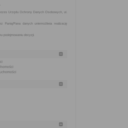
,
 Prezes Urzędu Ochrony Danych Osobowych, ul.
 Panią/Pana danych uniemożliwia realizację
mu podejmowaniu decyzji.
ci
uchomości
eruchomości