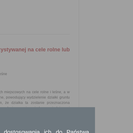
ystywanej na cele rolne lub
leśne
h miejscowych na cele rolne i leśne, a w
e, powodujący wydzielenie działki gruntu
m, że działka ta zostanie przeznaczona
egulacja granic między sąsiadującymi
rzeniesienie praw do wydzielonych działek
 zatwierdzająca podział nieruchomości stała
 i dostosowania ich do Państwa