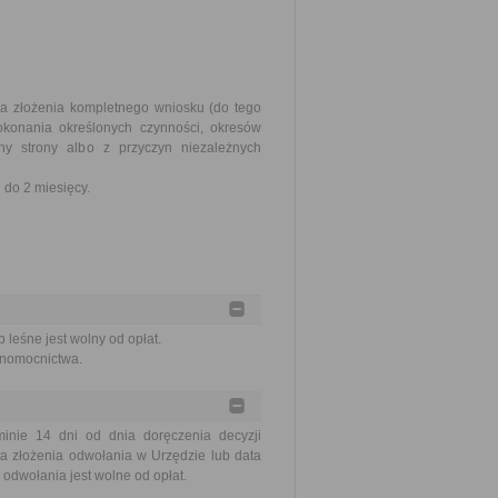
ia złożenia kompletnego wniosku (do tego
okonania określonych czynności, okresów
y strony albo z przyczyn niezależnych
do 2 miesięcy.
 leśne jest wolny od opłat.
łnomocnictwa.
nie 14 dni od dnia doręczenia decyzji
a złożenia odwołania w Urzędzie lub data
odwołania jest wolne od opłat.