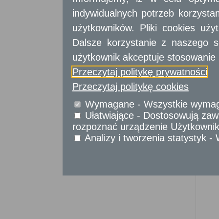
Sprawy komunikacyjne
indywidualnych potrzeb korzyst
Sprawy obywatelskie
Udostępnianie informacji publicznej
użytkowników. Pliki cookies uż
Urząd Stanu Cywilnego
Dalsze korzystanie z naszego s
Usługi
użytkownik akceptuje stosowanie 
dla przedsiębiorców
Przeczytaj politykę prywatności
Usługi
dla instytucji,
urzędów
Przeczytaj politykę cookies
Wymagane - Wszystkie wymagan
Ułatwiające - Dostosowują zawa
rozpoznać urządzenie Użytkownika
Analizy i tworzenia statystyk 