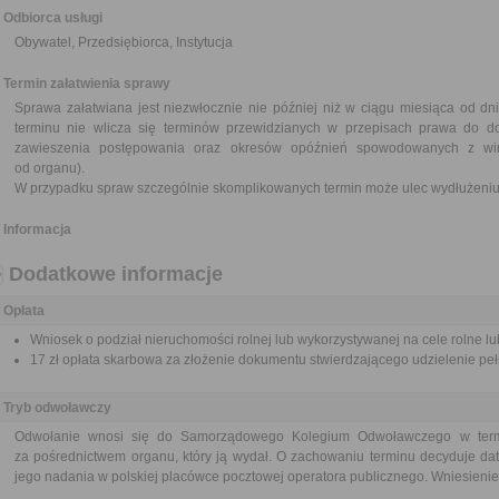
Odbiorca usługi
Obywatel, Przedsiębiorca, Instytucja
Termin załatwienia sprawy
Sprawa załatwiana jest niezwłocznie nie później niż w ciągu miesiąca od dn
terminu nie wlicza się terminów przewidzianych w przepisach prawa do d
zawieszenia postępowania oraz okresów opóźnień spowodowanych z win
od organu).
W przypadku spraw szczególnie skomplikowanych termin może ulec wydłużeniu 
Informacja
Dodatkowe informacje
Opłata
Wniosek o podział nieruchomości rolnej lub wykorzystywanej na cele rolne lub
17 zł opłata skarbowa za złożenie dokumentu stwierdzającego udzielenie pe
Tryb odwoławczy
Odwołanie wnosi się do Samorządowego Kolegium Odwoławczego w termi
za pośrednictwem organu, który ją wydał. O zachowaniu terminu decyduje dat
jego nadania w polskiej placówce pocztowej operatora publicznego. Wniesienie 