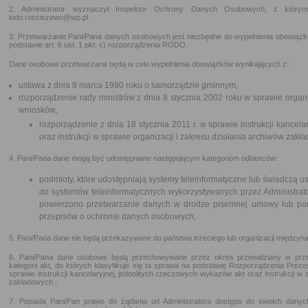
2. Administrator wyznaczył Inspektor Ochrony Danych Osobowych, z który
iodo.rosciszewo@wp.pl
3. Przetwarzanie Pani/Pana danych osobowych jest niezbędne do wypełnienia obowiązku
podstawie art. 6 ust. 1 pkt. c) rozporządzenia RODO.
Dane osobowe przetwarzane będą w celu wypełnienia obowiązków wynikających z:
ustawa z dnia 8 marca 1990 roku o samorządzie gminnym,
rozporządzenie rady ministrów z dnia 8 stycznia 2002 roku w sprawie organi
wniosków,
rozporządzenie z dnia 18 stycznia 2011 r. w sprawie instrukcji kancel
oraz instrukcji w sprawie organizacji i zakresu działania archiwów zakł
4. Pani/Pana dane mogą być udostępniane następującym kategoriom odbiorców:
podmioty, które udostępniają systemy teleinformatyczne lub świadczą us
do systemów teleinformatycznych wykorzystywanych przez Administrato
powierzono przetwarzanie danych w drodze pisemnej umowy lub por
przepisów o ochronie danych osobowych,
5. Pani/Pana dane nie będą przekazywane do państwa trzeciego lub organizacji międzyn
6. Pani/Pana dane osobowe będą przechowywane przez okres przewidziany w prze
kategorii akt, do których klasyfikuje się ta sprawa na podstawie Rozporządzenia Preze
sprawie instrukcji kancelaryjnej, jednolitych rzeczowych wykazów akt oraz instrukcji w 
zakładowych ,
7. Posiada Pani/Pan prawo do żądania od Administratora dostępu do swoich danych