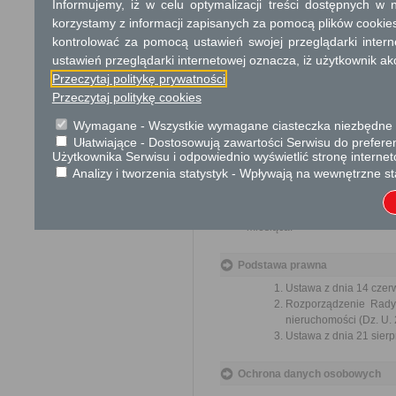
Informujemy, iż w celu optymalizacji treści dostępnych w
Tryb odwoławczy
korzystamy z informacji zapisanych za pomocą plików cookie
Odwołanie wnosi się do Sa
kontrolować za pomocą ustawień swojej przeglądarki inter
za pośrednictwem organu, któ
ustawień przeglądarki internetowej oznacza, iż użytkownik ak
jego nadania w polskiej placó
Przeczytaj politykę prywatności
Przeczytaj politykę cookies
Skargi i wnioski
Wymagane - Wszystkie wymagane ciasteczka niezbędne do
Przedmiotem skargi może by
Ułatwiające - Dostosowują zawartości Serwisu do preferen
ich pracowników, naruszenie p
Użytkownika Serwisu i odpowiednio wyświetlić stronę interne
spraw.
Analizy i tworzenia statystyk - Wpływają na wewnętrzne st
Przedmiotem wniosku mogą 
usprawnienie pracy i zapobieg
Organ właściwy dla załatwien
miesiąca.
Podstawa prawna
Ustawa z dnia 14 czer
Rozporządzenie Rady 
nieruchomości (Dz. U. 
Ustawa z dnia 21 sierp
Ochrona danych osobowych