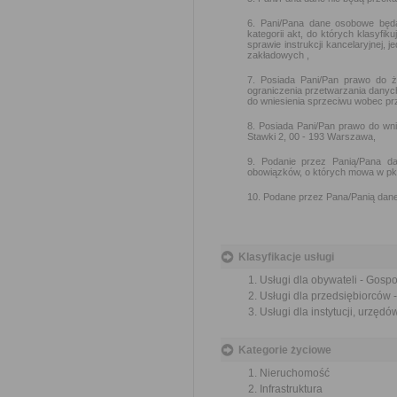
6. Pani/Pana dane osobowe będ
kategorii akt, do których klasyfi
sprawie instrukcji kancelaryjnej, 
zakładowych ,
7. Posiada Pani/Pan prawo do ż
ograniczenia przetwarzania danyc
do wniesienia sprzeciwu wobec pr
8. Posiada Pani/Pan prawo do wn
Stawki 2, 00 - 193 Warszawa,
9. Podanie przez Panią/Pana da
obowiązków, o których mowa w pkt
10. Podane przez Pana/Panią dane
Klasyfikacje usługi
Usługi dla obywateli - Gosp
Usługi dla przedsiębiorców
Usługi dla instytucji, urzę
Kategorie życiowe
Nieruchomość
Infrastruktura