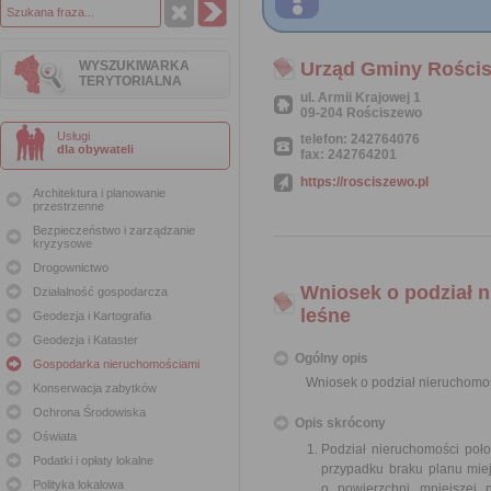
WYSZUKIWARKA
Urząd Gminy Rości
TERYTORIALNA
ul. Armii Krajowej 1
09-204 Rościszewo
Usługi
telefon: 242764076
dla obywateli
fax: 242764201
https://rosciszewo.pl
Architektura i planowanie
przestrzenne
Bezpieczeństwo i zarządzanie
kryzysowe
Drogownictwo
Wniosek o podział n
Działalność gospodarcza
leśne
Geodezja i Kartografia
Geodezja i Kataster
Ogólny opis
Gospodarka nieruchomościami
Wniosek o podział nieruchomośc
Konserwacja zabytków
Ochrona Środowiska
Opis skrócony
Oświata
Podział nieruchomości poł
Podatki i opłaty lokalne
przypadku braku planu miej
Polityka lokalowa
o powierzchni mniejszej 