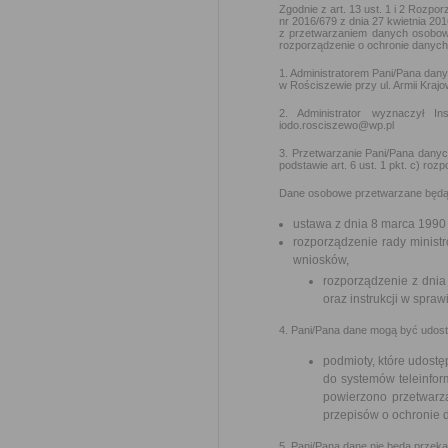
Zgodnie z art. 13 ust. 1 i 2 Rozp
nr 2016/679 z dnia 27 kwietnia 2
z przetwarzaniem danych osobow
rozporządzenie o ochronie danych)
1. Administratorem Pani/Pana dan
w Rościszewie przy ul. Armii Kraj
2. Administrator wyznaczył 
iodo.rosciszewo@wp.pl
3. Przetwarzanie Pani/Pana danyc
podstawie art. 6 ust. 1 pkt. c) r
Dane osobowe przetwarzane będą 
ustawa z dnia 8 marca 1990
rozporządzenie rady ministr
wniosków,
rozporządzenie z dnia 
oraz instrukcji w spra
4. Pani/Pana dane mogą być udos
podmioty, które udostę
do systemów teleinfor
powierzono przetwarz
przepisów o ochronie
5. Pani/Pana dane nie będą przek