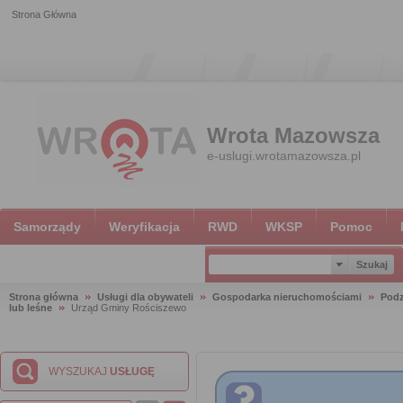
Strona Główna
Wrota Mazowsza
e-uslugi.wrotamazowsza.pl
Samorządy
Weryfikacja
RWD
WKSP
Pomoc
Strona główna
Usługi dla obywateli
Gospodarka nieruchomościami
Podz
lub leśne
Urząd Gminy Rościszewo
WYSZUKAJ
USŁUGĘ