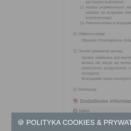
jak również budowlane).
Analiza projektowanych li
podziału (w przypadku do
przestrzennego)
Pełnomocnictwo w przypadku
Odbiorca usługi
Obywatel, Przedsiębiorca, Insty
Termin załatwienia sprawy
Sprawa załatwiana jest niezw
terminu nie wlicza się term
zawieszenia postępowania 
od organu).
W przypadku spraw szczególni
Informacja
Dodatkowe informac
Opłata
Wniosek o podział nieruchomo
🍪 POLITYKA COOKIES & PRYWA
17 zł opłata skarbowa za z