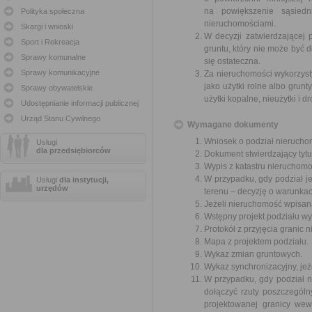
na powiększenie sąsiedn
Polityka społeczna
nieruchomościami.
Skargi i wnioski
W decyzji zatwierdzającej 
Sport i Rekreacja
gruntu, który nie może być 
Sprawy komunalne
się ostateczna.
Sprawy komunikacyjne
Za nieruchomości wykorzyst
jako użytki rolne albo grun
Sprawy obywatelskie
użytki kopalne, nieużytki i 
Udostępnianie informacji publicznej
Urząd Stanu Cywilnego
Wymagane dokumenty
Wniosek o podział nierucho
Usługi
dla przedsiębiorców
Dokument stwierdzający tytu
Wypis z katastru nieruchomo
W przypadku, gdy podział 
Usługi
dla instytucji,
urzędów
terenu – decyzję o warunka
Jeżeli nieruchomość wpisana
Wstępny projekt podziału wy
Protokół z przyjęcia granic 
Mapa z projektem podziału.
Wykaz zmian gruntowych.
Wykaz synchronizacyjny, jeże
W przypadku, gdy podział 
dołączyć rzuty poszczegól
projektowanej granicy we