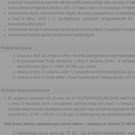
realizacji inwestycji w zakresie lotnisk użytku publicznego albo decyzją o ust
w rozumieniu przepisów ustawy z dnia 10 maja 2018 r. o Centralnym Porcie
wydzielenia części nieruchomości objętej decyzją o pozwoleniu na realizacj
z dnia 8 lipca 2010 r. o szczególnych zasadach przygotowania do re
przeciwpowodziowych,
wydzielenia działki budowlanej niezbędnej do korzystania z budynku mieszk
wydzielenia działek gruntu na terenach zamkniętych.
Podstawa prawna
Ustawa z dnia 14 czerwca 1960 r. Kodeks postępowania administracyjne
Rozporządzenie Rady Ministrów z dnia 7 grudnia 2004 r. w sprawi
nieruchomości (Dz. U. 2004r. Nr 268, poz. 2663)
Ustawa z dnia 21 sierpnia 1997 r. o gospodarce nieruchomościami. (Dz. 
Ustawa z dnia 17 maja 1989 r. Prawo geodezyjne i kartograficzne (Dz. U.
Ochrona danych osobowych
W związku z zapisami art. 13 oraz art. 14 ROZPORZĄDZENIA PARLAMEN
z dnia 27 kwietnia 2016 r. w sprawie ochrony osób fizycznych w związk
sprawie swobodnego przepływu takich danych oraz uchylenia dyrektywy 95
danych) (Dz. U. UE. z 2016 r., L 119, poz. 1) informujemy, że Administratore
Wójt Gminy Sabnie, reprezentujący Gminę Sabnie, z siedzibą: ul. Główna 73, 08-331 
Informujemy że na mocy art. 37 ust. 1 lit. a) RODO Administrator wy