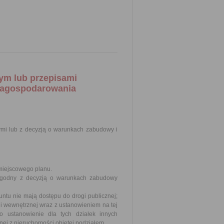
ym lub przepisami
 zagospodarowania
mi lub z decyzją o warunkach zabudowy i
 miejscowego planu.
n zgodny z decyzją o warunkach zabudowy
runtu nie mają dostępu do drogi publicznej;
gi wewnętrznej wraz z ustanowieniem na tej
o ustanowienie dla tych działek innych
nej z nieruchomości objętej podziałem.