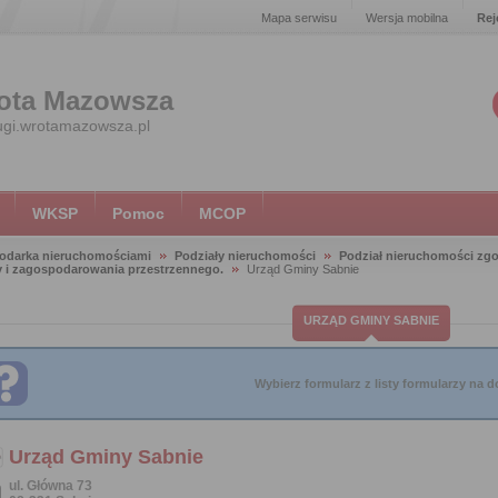
Mapa serwisu
Wersja mobilna
Rej
ota Mazowsza
ugi.wrotamazowsza.pl
WKSP
Pomoc
MCOP
odarka nieruchomościami
Podziały nieruchomości
Podział nieruchomości zg
 i zagospodarowania przestrzennego.
Urząd Gminy Sabnie
URZĄD GMINY SABNIE
Wybierz formularz z listy formularzy na do
Urząd Gminy Sabnie
ul. Główna 73