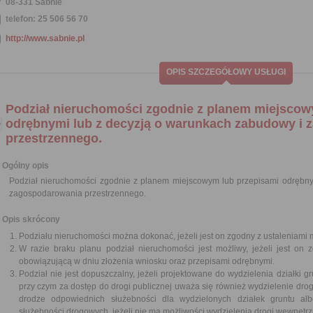
08-331 Sabnie
telefon: 25 506 56 70
http://www.sabnie.pl
OPIS SZCZEGÓŁOWY USŁUGI
Podział nieruchomości zgodnie z planem miejscow
odrębnymi lub z decyzją o warunkach zabudowy i
przestrzennego.
Ogólny opis
Podział nieruchomości zgodnie z planem miejscowym lub przepisami odrębny
zagospodarowania przestrzennego.
Opis skrócony
Podziału nieruchomości można dokonać, jeżeli jest on zgodny z ustaleniami
W razie braku planu podział nieruchomości jest możliwy, jeżeli jest o
obowiązującą w dniu złożenia wniosku oraz przepisami odrębnymi.
Podział nie jest dopuszczalny, jeżeli projektowane do wydzielenia działki g
przy czym za dostęp do drogi publicznej uważa się również wydzielenie dro
drodze odpowiednich służebności dla wydzielonych działek gruntu alb
służebności drogowych, jeżeli nie ma możliwości wydzielenia drogi wewnętrz