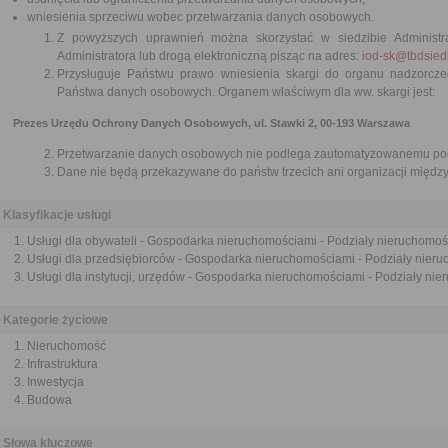
wniesienia sprzeciwu wobec przetwarzania danych osobowych.
Z powyższych uprawnień można skorzystać w siedzibie Administra
Administratora lub drogą elektroniczną pisząc na adres:
iod-sk@tbdsiedl
Przysługuje Państwu prawo wniesienia skargi do organu nadzorc
Państwa danych osobowych. Organem właściwym dla ww. skargi jest:
Prezes Urzędu Ochrony Danych Osobowych, ul. Stawki 2, 00-193 Warszawa
Przetwarzanie danych osobowych nie podlega zautomatyzowanemu pode
Dane nie będą przekazywane do państw trzecich ani organizacji międ
Klasyfikacje usługi
Usługi dla obywateli - Gospodarka nieruchomościami - Podziały nieruchomoś
Usługi dla przedsiębiorców - Gospodarka nieruchomościami - Podziały nier
Usługi dla instytucji, urzędów - Gospodarka nieruchomościami - Podziały ni
Kategorie życiowe
Nieruchomość
Infrastruktura
Inwestycja
Budowa
Słowa kluczowe