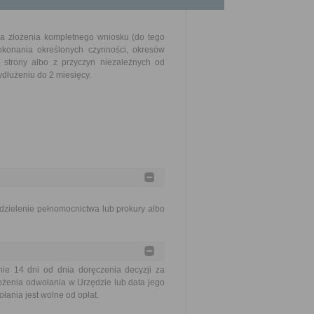
ia złożenia kompletnego wniosku (do tego
okonania określonych czynności, okresów
strony albo z przyczyn niezależnych od
dłużeniu do 2 miesięcy.
dzielenie pełnomocnictwa lub prokury albo
e 14 dni od dnia doręczenia decyzji za
ożenia odwołania w Urzędzie lub data jego
ania jest wolne od opłat.