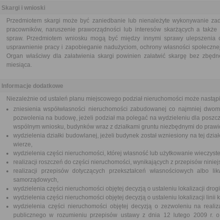
Skargi i wnioski
Przedmiotem skargi może być zaniedbanie lub nienależyte wykonywanie zad
pracowników, naruszenie praworządności lub interesów skarżących a także p
spraw. Przedmiotem wniosku mogą być między innymi sprawy ulepszenia or
usprawnienie pracy i zapobieganie nadużyciom, ochrony własności społecznej
Organ właściwy dla załatwienia skargi powinien załatwić skargę bez zbędne
miesiąca.
Informacje dodatkowe
Niezależnie od ustaleń planu miejscowego podział nieruchomości może nastąpi
zniesienia współwłasności nieruchomości zabudowanej co najmniej dwom
pozwolenia na budowę, jeżeli podział ma polegać na wydzieleniu dla poszc
wspólnym wniosku, budynków wraz z działkami gruntu niezbędnymi do prawi
wydzielenia działki budowlanej, jeżeli budynek został wzniesiony na tej dzi
wierze,
wydzielenia części nieruchomości, której własność lub użytkowanie wieczyst
realizacji roszczeń do części nieruchomości, wynikających z przepisów niniej
realizacji przepisów dotyczących przekształceń własnościowych albo li
samorządowych,
wydzielenia części nieruchomości objętej decyzją o ustaleniu lokalizacji drogi
wydzielenia części nieruchomości objętej decyzją o ustaleniu lokalizacji linii 
wydzielenia części nieruchomości objętej decyzją o zezwoleniu na realiza
publicznego w rozumieniu przepisów ustawy z dnia 12 lutego 2009 r. o