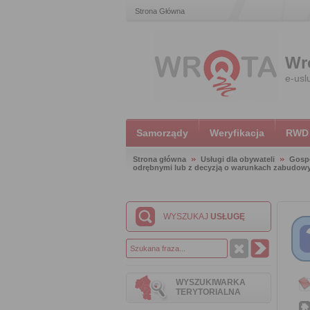
Strona Główna
Wr
e-usl
Samorządy
Weryfikacja
RWD
Strona główna
Usługi dla obywateli
Gosp
odrębnymi lub z decyzją o warunkach zabudowy
WYSZUKAJ
USŁUGĘ
WYSZUKIWARKA
TERYTORIALNA