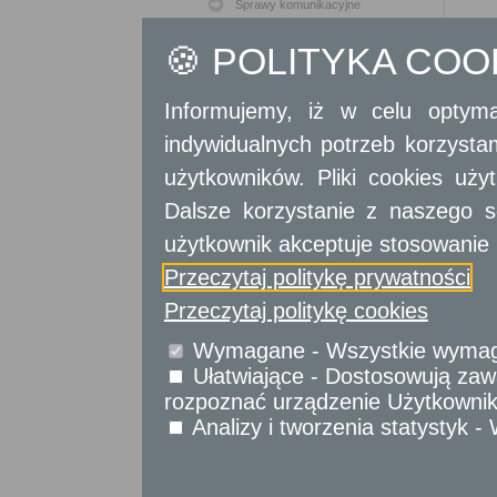
Sprawy komunikacyjne
Sprawy obywatelskie
🍪 POLITYKA CO
Udostępnianie informacji publicznej
Urząd Stanu Cywilnego
Informujemy, iż w celu optyma
Usługi
dla przedsiębiorców
indywidualnych potrzeb korzyst
użytkowników. Pliki cookies uż
Usługi
dla instytucji,
urzędów
Dalsze korzystanie z naszego s
użytkownik akceptuje stosowanie 
Przeczytaj politykę prywatności
Przeczytaj politykę cookies
Wymagane - Wszystkie wymagan
Ułatwiające - Dostosowują zawa
rozpoznać urządzenie Użytkownika
Analizy i tworzenia statystyk 