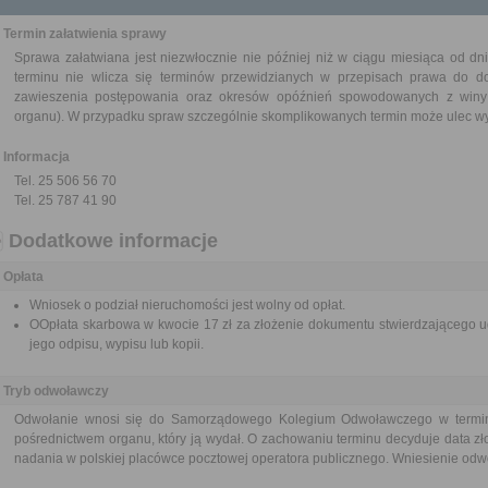
Termin załatwienia sprawy
Sprawa załatwiana jest niezwłocznie nie później niż w ciągu miesiąca od dn
terminu nie wlicza się terminów przewidzianych w przepisach prawa do d
zawieszenia postępowania oraz okresów opóźnień spowodowanych z winy 
organu). W przypadku spraw szczególnie skomplikowanych termin może ulec wy
Informacja
Tel. 25 506 56 70
Tel. 25 787 41 90
Dodatkowe informacje
Opłata
Wniosek o podział nieruchomości jest wolny od opłat.
OOpłata skarbowa w kwocie 17 zł za złożenie dokumentu stwierdzającego u
jego odpisu, wypisu lub kopii.
Tryb odwoławczy
Odwołanie wnosi się do Samorządowego Kolegium Odwoławczego w termini
pośrednictwem organu, który ją wydał. O zachowaniu terminu decyduje data zł
nadania w polskiej placówce pocztowej operatora publicznego. Wniesienie odwoł