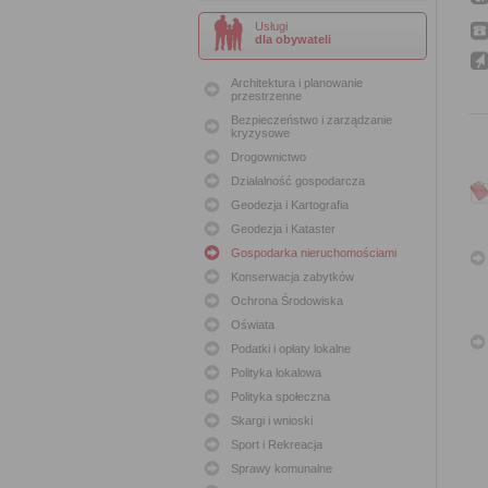
Usługi
dla obywateli
Architektura i planowanie
przestrzenne
Bezpieczeństwo i zarządzanie
kryzysowe
Drogownictwo
Działalność gospodarcza
Geodezja i Kartografia
Geodezja i Kataster
Gospodarka nieruchomościami
Konserwacja zabytków
Ochrona Środowiska
Oświata
Podatki i opłaty lokalne
Polityka lokalowa
Polityka społeczna
Skargi i wnioski
Sport i Rekreacja
Sprawy komunalne