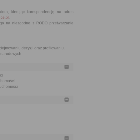
tora, kierując korespondencję na adres
ce.pl
.
zego na niezgodne z RODO przetwarzanie
jmowaniu decyzji oraz profilowaniu.
zynarodowych.
ci
uchomości
eruchomości