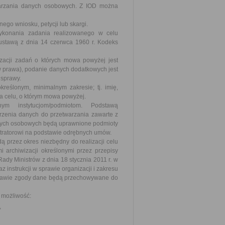
twarzania danych osobowych. Z IOD można
go wniosku, petycji lub skargi.
ykonania zadania realizowanego w celu
ustawą z dnia 14 czerwca 1960 r. Kodeks
acji zadań o których mowa powyżej jest
prawa), podanie danych dodatkowych jest
 sprawy.
reślonym, minimalnym zakresie; tj. imię,
a celu, o którym mowa powyżej.
ym instytucjom/podmiotom. Podstawą
rzenia danych do przetwarzania zawarte z
anych osobowych będą uprawnione podmioty
stratorowi na podstawie odrębnych umów.
przez okres niezbędny do realizacji celu
i archiwizacji określonymi przez przepisy
y Ministrów z dnia 18 stycznia 2011 r. w
z instrukcji w sprawie organizacji i zakresu
stawie zgody dane będą przechowywane do
, możliwość:
,