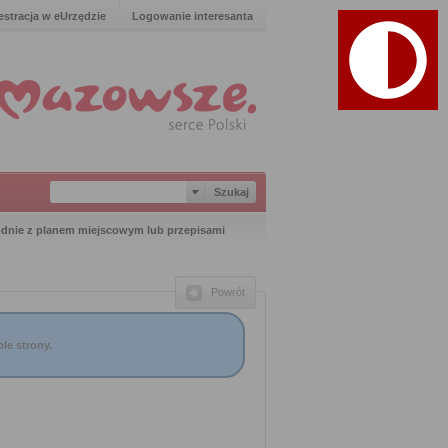
estracja w eUrzędzie
Logowanie interesanta
odnie z planem miejscowym lub przepisami
Powrót
le strony.