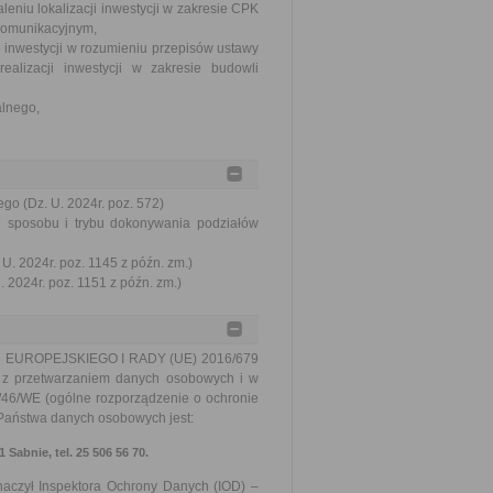
aleniu lokalizacji inwestycji w zakresie CPK
 Komunikacyjnym,
ę inwestycji w rozumieniu przepisów ustawy
alizacji inwestycji w zakresie budowli
alnego,
go (Dz. U. 2024r. poz. 572)
e sposobu i trybu dokonywania podziałów
U. 2024r. poz. 1145 z późn. zm.)
 2024r. poz. 1151 z późn. zm.)
TU EUROPEJSKIEGO I RADY (UE) 2016/679
u z przetwarzaniem danych osobowych i w
/46/WE (ogólne rozporządzenie o ochronie
m Państwa danych osobowych jest:
Sabnie, tel. 25 506 56 70.
znaczył Inspektora Ochrony Danych (IOD) –