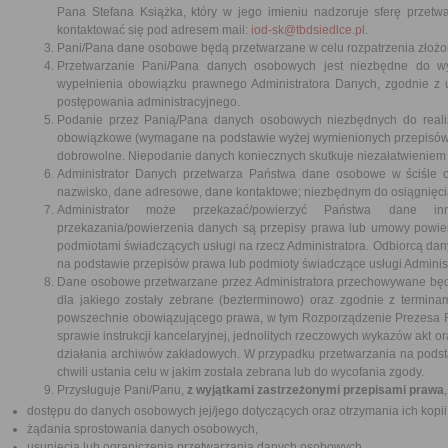
Pana Stefana Książka, który w jego imieniu nadzoruje sferę prze
kontaktować się pod adresem mail:
iod-sk@tbdsiedlce.pl
.
Pani/Pana dane osobowe będą przetwarzane w celu rozpatrzenia złożone
Przetwarzanie Pani/Pana danych osobowych jest niezbędne do w
wypełnienia obowiązku prawnego Administratora Danych, zgodnie z 
postępowania administracyjnego.
Podanie przez Panią/Pana danych osobowych niezbędnych do realiz
obowiązkowe (wymagane na podstawie wyżej wymienionych przepisów 
dobrowolne. Niepodanie danych koniecznych skutkuje niezałatwieniem
Administrator Danych przetwarza Państwa dane osobowe w ściśle ok
nazwisko, dane adresowe, dane kontaktowe; niezbędnym do osiągnięci
Administrator może przekazać/powierzyć Państwa dane inn
przekazania/powierzenia danych są przepisy prawa lub umowy powie
podmiotami świadczących usługi na rzecz Administratora. Odbiorcą d
na podstawie przepisów prawa lub podmioty świadczące usługi Admini
Dane osobowe przetwarzane przez Administratora przechowywane będą 
dla jakiego zostały zebrane (bezterminowo) oraz zgodnie z terminam
powszechnie obowiązującego prawa, w tym Rozporządzenie Prezesa Rad
sprawie instrukcji kancelaryjnej, jednolitych rzeczowych wykazów akt ora
działania archiwów zakładowych. W przypadku przetwarzania na pod
chwili ustania celu w jakim została zebrana lub do wycofania zgody.
Przysługuje Pani/Panu,
z wyjątkami zastrzeżonymi przepisami prawa
dostępu do danych osobowych jej/jego dotyczących oraz otrzymania ich kopii
żądania sprostowania danych osobowych,
usunięcia lub ograniczenia przetwarzania danych osobowych,