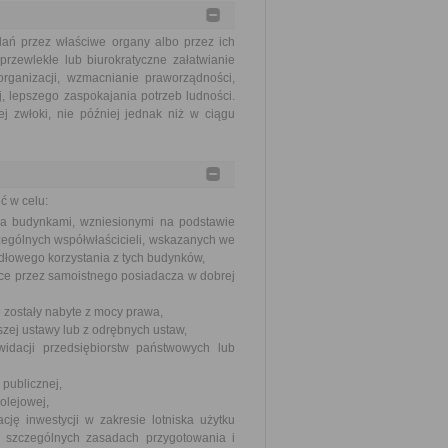
ań przez właściwe organy albo przez ich
rzewlekłe lub biurokratyczne załatwianie
ganizacji, wzmacnianie praworządności,
, lepszego zaspokajania potrzeb ludności.
j zwłoki, nie później jednak niż w ciągu
ć w celu:
a budynkami, wzniesionymi na podstawie
zególnych współwłaścicieli, wskazanych we
dłowego korzystania z tych budynków,
ałce przez samoistnego posiadacza w dobrej
e zostały nabyte z mocy prawa,
szej ustawy lub z odrębnych ustaw,
kwidacji przedsiębiorstw państwowych lub
 publicznej,
kolejowej,
cję inwestycji w zakresie lotniska użytku
 szczególnych zasadach przygotowania i