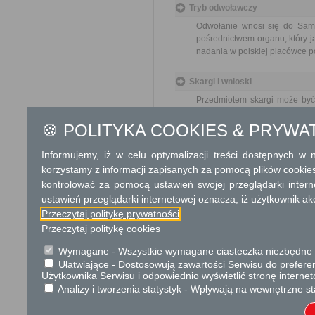
Tryb odwoławczy
Odwołanie wnosi się do Sam
pośrednictwem organu, który j
nadania w polskiej placówce p
Skargi i wnioski
Przedmiotem skargi może być
pracowników, naruszenie praw
spraw. Przedmiotem wniosku 
🍪 POLITYKA COOKIES & PRYWA
usprawnienie pracy i zapobieg
Organ właściwy dla załatwien
Informujemy, iż w celu optymalizacji treści dostępnych w
miesiąca.
korzystamy z informacji zapisanych za pomocą plików cookie
kontrolować za pomocą ustawień swojej przeglądarki inter
Informacje dodatkowe
ustawień przeglądarki internetowej oznacza, iż użytkownik ak
Niezależnie od ustaleń planu 
Przeczytaj politykę prywatności
zniesienia współwłasności
Przeczytaj politykę cookies
pozwolenia na budowę, jeże
Wymagane - Wszystkie wymagane ciasteczka niezbędne do
wspólnym wniosku, budynków
Ułatwiające - Dostosowują zawartości Serwisu do preferen
wydzielenia działki budowla
Użytkownika Serwisu i odpowiednio wyświetlić stronę interne
wierze,
Analizy i tworzenia statystyk - Wpływają na wewnętrzne st
wydzielenia części nierucho
realizacji roszczeń do częśc