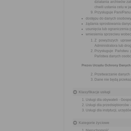
działania archiwów z
chwili ustania celu w 
Przysługuje Pani/Panu
dostępu do danych osobowych
żądania sprostowania dany
usunięcia lub ograniczenia
wniesienia sprzeciwu wobe
Z powyższych uprawn
Administratora lub dro
Przysługuje Państwu
Państwa danych osobow
Prezes Urzędu Ochrony Danych 
Przetwarzanie danych
Dane nie będą przekaz
Klasyfikacje usługi
Usługi dla obywateli - Gosp
Usługi dla przedsiębiorców
Usługi dla instytucji, urzę
Kategorie życiowe
Nieruchomość