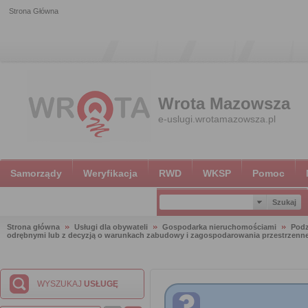
Strona Główna
Wrota Mazowsza
e-uslugi.wrotamazowsza.pl
Samorządy
Weryfikacja
RWD
WKSP
Pomoc
Strona główna
Usługi dla obywateli
Gospodarka nieruchomościami
Podz
odrębnymi lub z decyzją o warunkach zabudowy i zagospodarowania przestrzenn
WYSZUKAJ
USŁUGĘ