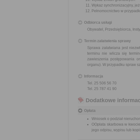
Wykaz synchronizacyjny, jeże
Pełnomocnictwo w przypadku
Odbiorca usługi
Obywatel, Przedsiębiorca, Insty
Termin załatwienia sprawy
Sprawa załatwiana jest niezw
terminu nie wlicza się term
zawieszenia postępowania o
organu). W przypadku spraw sz
Informacja
Tel. 25 506 56 70
Tel. 25 787 41 90
Dodatkowe informac
Opłata
Wniosek o podział nieruchom
OOpłata skarbowa w kwocie 
jego odpisu, wypisu lub kopii