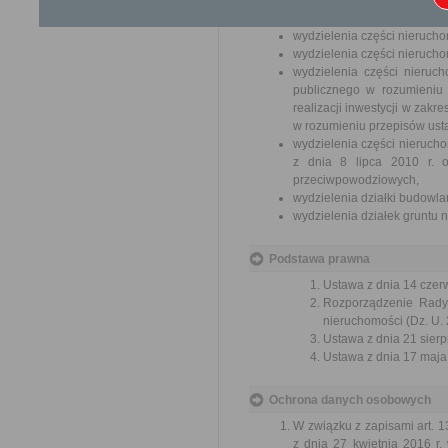
realizacji przepisów doty
samorządowych,
wydzielenia części nieruchom
wydzielenia części nieruchomo
wydzielenia części nieruch
publicznego w rozumieniu 
realizacji inwestycji w zakr
w rozumieniu przepisów ust
wydzielenia części nierucho
z dnia 8 lipca 2010 r. o
przeciwpowodziowych,
wydzielenia działki budowla
wydzielenia działek gruntu 
Podstawa prawna
Ustawa z dnia 14 czer
Rozporządzenie Rady 
nieruchomości (Dz. U. 
Ustawa z dnia 21 sierp
Ustawa z dnia 17 maja 
Ochrona danych osobowych
W związku z zapisami art
z dnia 27 kwietnia 2016 r