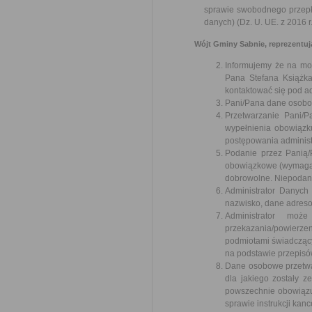
sprawie swobodnego przepł
danych) (Dz. U. UE. z 2016 r
Wójt Gminy Sabnie, reprezentując
Informujemy że na moc
Pana Stefana Książka
kontaktować się pod a
Pani/Pana dane osobow
Przetwarzanie Pani/
wypełnienia obowiązk
postępowania administ
Podanie przez Panią/
obowiązkowe (wymagan
dobrowolne. Niepodani
Administrator Danych
nazwisko, dane adreso
Administrator moż
przekazania/powierze
podmiotami świadczący
na podstawie przepisó
Dane osobowe przetwar
dla jakiego zostały z
powszechnie obowiązuj
sprawie instrukcji kanc