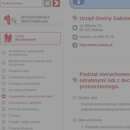
WYSZUKIWARKA
Urząd Gminy Sabni
TERYTORIALNA
ul. Główna 73
08-331 Sabnie
Usługi
telefon: 25 506 56 70
dla obywateli
http://www.sabnie.pl
Architektura i planowanie
przestrzenne
Bezpieczeństwo i zarządzanie
kryzysowe
Drogownictwo
Podział nieruchomo
Działalność gospodarcza
odrębnymi lub z de
Geodezja i Kartografia
przestrzennego.
Geodezja i Kataster
Gospodarka nieruchomościami
Ogólny opis
Konserwacja zabytków
Podział nieruchomości zgodn
Ochrona Środowiska
zagospodarowania przestrzen
Oświata
Opis skrócony
Podatki i opłaty lokalne
Podziału nieruchomości możn
Polityka lokalowa