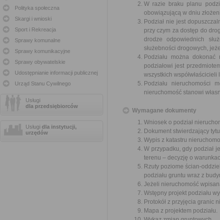
W razie braku planu podzi
Polityka społeczna
obowiązującą w dniu złożen
Skargi i wnioski
Podział nie jest dopuszczal
Sport i Rekreacja
przy czym za dostęp do drog
drodze odpowiednich służ
Sprawy komunalne
służebności drogowych, jeże
Sprawy komunikacyjne
Podziału można dokonać n
Sprawy obywatelskie
podziałowi jest przedmiot
Udostępnianie informacji publicznej
wszystkich współwłaścicieli
Podziału nieruchomości m
Urząd Stanu Cywilnego
nieruchomość stanowi własn
Usługi
dla przedsiębiorców
Wymagane dokumenty
Wniosek o podział nierucho
Usługi
dla instytucji,
Dokument stwierdzający tytu
urzędów
Wypis z katastru nieruchomo
W przypadku, gdy podział 
terenu – decyzję o warunka
Rzuty poziome ścian-oddzie
podziału gruntu wraz z budy
Jeżeli nieruchomość wpisana
Wstępny projekt podziału wy
Protokół z przyjęcia granic 
Mapa z projektem podziału.
Wykaz zmian gruntowych.