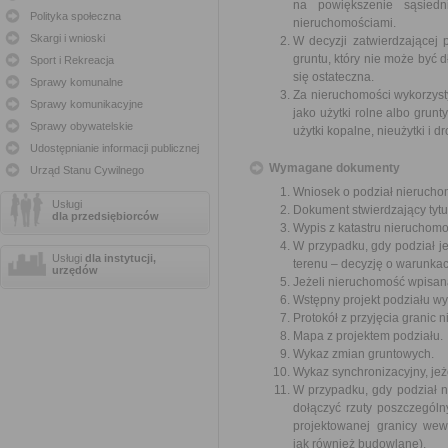
na powiększenie sąsiedn
Polityka społeczna
nieruchomościami.
Skargi i wnioski
W decyzji zatwierdzającej 
gruntu, który nie może być 
Sport i Rekreacja
się ostateczna.
Sprawy komunalne
Za nieruchomości wykorzyst
Sprawy komunikacyjne
jako użytki rolne albo grun
Sprawy obywatelskie
użytki kopalne, nieużytki i 
Udostępnianie informacji publicznej
Wymagane dokumenty
Urząd Stanu Cywilnego
Wniosek o podział nierucho
Usługi
Dokument stwierdzający tytu
dla przedsiębiorców
Wypis z katastru nieruchomo
W przypadku, gdy podział 
Usługi
dla instytucji,
terenu – decyzję o warunka
urzędów
Jeżeli nieruchomość wpisana
Wstępny projekt podziału wy
Protokół z przyjęcia granic 
Mapa z projektem podziału.
Wykaz zmian gruntowych.
Wykaz synchronizacyjny, jeże
W przypadku, gdy podział 
dołączyć rzuty poszczegól
projektowanej granicy we
jak również budowlane).