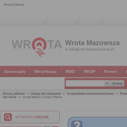
Strona Główna
Wrota Mazowsza
e-uslugi.wrotamazowsza.pl
Samorządy
Weryfikacja
RWD
WKSP
Pomoc
Strona główna
Usługi dla obywateli
Gospodarka nieruchomościami
Podz
lub leśne
Urząd Miasta i Gminy Pilawa
WYSZUKAJ
USŁUGĘ