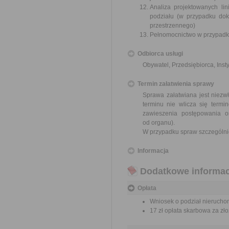
Analiza projektowanych li
podziału (w przypadku do
przestrzennego)
Pełnomocnictwo w przypadku
Odbiorca usługi
Obywatel, Przedsiębiorca, Insty
Termin załatwienia sprawy
Sprawa załatwiana jest niezw
terminu nie wlicza się term
zawieszenia postępowania 
od organu).
W przypadku spraw szczególni
Informacja
Dodatkowe informac
Opłata
Wniosek o podział nieruchomo
17 zł opłata skarbowa za z