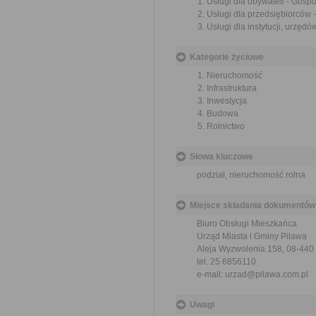
Usługi dla obywateli - Gosp
Usługi dla przedsiębiorców
Usługi dla instytucji, urzę
Kategorie życiowe
Nieruchomość
Infrastruktura
Inwestycja
Budowa
Rolnictwo
Słowa kluczowe
podział, nieruchomość rolna
Miejsce składania dokumentów
Biuro Obsługi Mieszkańca
Urząd Miasta i Gminy Pilawa
Aleja Wyzwolenia 158, 08-440
tel. 25 6856110
e-mail: urzad@pilawa.com.pl
Uwagi