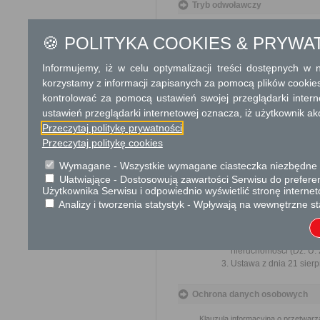
Tryb odwoławczy
Odwołanie wnosi się do Sa
za pośrednictwem organu, któ
🍪 POLITYKA COOKIES & PRYWA
jego nadania w polskiej placó
Informujemy, iż w celu optymalizacji treści dostępnych w
Skargi i wnioski
korzystamy z informacji zapisanych za pomocą plików cookie
kontrolować za pomocą ustawień swojej przeglądarki inter
Przedmiotem skargi może by
ich pracowników, naruszenie p
ustawień przeglądarki internetowej oznacza, iż użytkownik ak
spraw.
Przeczytaj politykę prywatności
Przedmiotem wniosku mogą 
Przeczytaj politykę cookies
usprawnienie pracy i zapobieg
Organ właściwy dla załatwien
Wymagane - Wszystkie wymagane ciasteczka niezbędne do
miesiąca.
Ułatwiające - Dostosowują zawartości Serwisu do preferen
Użytkownika Serwisu i odpowiednio wyświetlić stronę interne
Analizy i tworzenia statystyk - Wpływają na wewnętrzne st
Podstawa prawna
Ustawa z dnia 14 czer
Rozporządzenie Rady 
nieruchomości (Dz. U. 
Ustawa z dnia 21 sierp
Ochrona danych osobowych
Klauzula informacyjna o przetwar