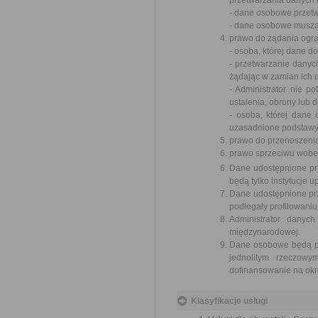
przetwarzania danych 
- dane osobowe przet
- dane osobowe muszą 
prawo do żądania ogra
- osoba, której dane 
- przetwarzanie danyc
żądając w zamian ich 
- Administrator nie p
ustalenia, obrony lub 
- osoba, której dane
uzasadnione podstawy 
prawo do przenoszeni
prawo sprzeciwu wobe
Dane udostępnione pr
będą tylko instytucje
Dane udostępnione pr
podlegały profilowaniu
Administrator danyc
międzynarodowej.
Dane osobowe będą prz
jednolitym rzeczow
dofinansowanie na okre
Klasyfikacje usługi