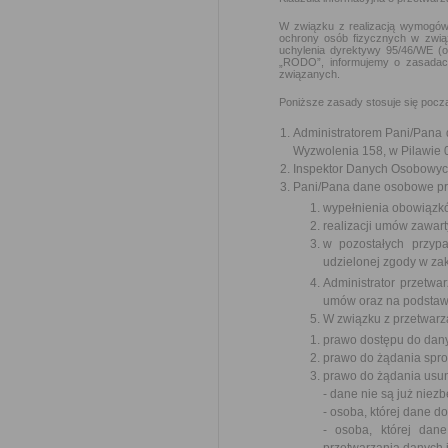
W związku z realizacją wymogów 
ochrony osób fizycznych w zwią
uchylenia dyrektywy 95/46/WE (o
„RODO”, informujemy o zasadac
związanych.
Poniższe zasady stosuje się poc
Administratorem Pani/Pana d
Wyzwolenia 158, w Pilawie 0
Inspektor Danych Osobowyc
Pani/Pana dane osobowe prz
wypełnienia obowiązk
realizacji umów zawart
w pozostałych przyp
udzielonej zgody w zak
Administrator przetw
umów oraz na podstawi
W związku z przetwarz
prawo dostępu do dany
prawo do żądania spr
prawo do żądania usun
- dane nie są już niez
- osoba, której dane 
- osoba, której dan