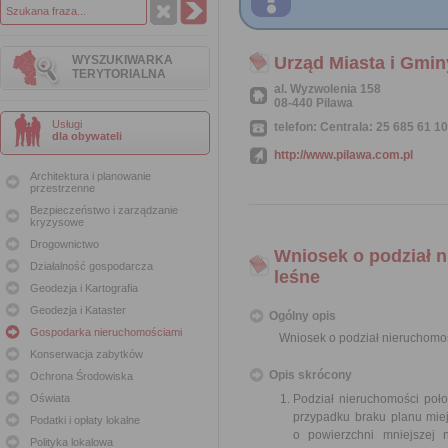
WYSZUKIWARKA
Urząd Miasta i Gmin
TERYTORIALNA
al. Wyzwolenia 158
08-440 Pilawa
Usługi
telefon: Centrala: 25 685 61 10
dla obywateli
http://www.pilawa.com.pl
Architektura i planowanie
przestrzenne
Bezpieczeństwo i zarządzanie
kryzysowe
Drogownictwo
Wniosek o podział n
Działalność gospodarcza
leśne
Geodezja i Kartografia
Geodezja i Kataster
Ogólny opis
Gospodarka nieruchomościami
Wniosek o podział nieruchomośc
Konserwacja zabytków
Opis skrócony
Ochrona Środowiska
Oświata
Podział nieruchomości poł
przypadku braku planu miej
Podatki i opłaty lokalne
o powierzchni mniejszej 
Polityka lokalowa