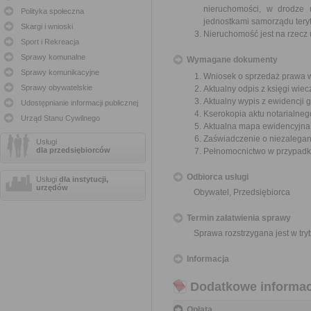
nieruchomości, w drodze 
Polityka społeczna
jednostkami samorządu tery
Skargi i wnioski
Nieruchomość jest na rzecz
Sport i Rekreacja
Sprawy komunalne
Wymagane dokumenty
Sprawy komunikacyjne
Wniosek o sprzedaż prawa w
Sprawy obywatelskie
Aktualny odpis z księgi wiec
Aktualny wypis z ewidencji g
Udostępnianie informacji publicznej
Kserokopia aktu notarialneg
Urząd Stanu Cywilnego
Aktualna mapa ewidencyjna (
Zaświadczenie o niezalegani
Usługi
dla przedsiębiorców
Pełnomocnictwo w przypadku
Odbiorca usługi
Usługi
dla instytucji,
urzędów
Obywatel, Przedsiębiorca
Termin załatwienia sprawy
Sprawa rozstrzygana jest w tr
Informacja
Dodatkowe informac
Opłata