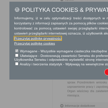
Wniosek o sprzedaż nieruc
🍪 POLITYKA COOKIES & PRYWA
przeznaczenia nieruchom
kartograficznych, operatu
Informujemy, iż w celu optymalizacji treści dostępnych w
wszelkie koszty związane 
korzystamy z informacji zapisanych za pomocą plików cookie
gruntowej sprzedawanej j
wieczystego tej nieruchomo
kontrolować za pomocą ustawień swojej przeglądarki inter
użytkownikowi nie podlega 
ustawień przeglądarki internetowej oznacza, iż użytkownik ak
Opłata skarbowa w kwocie 1
Przeczytaj politykę prywatności
jego odpisu, wypisu lub kopii
Przeczytaj politykę cookies
Wymagane - Wszystkie wymagane ciasteczka niezbędne do
Tryb odwoławczy
Ułatwiające - Dostosowują zawartości Serwisu do preferen
Brak
Użytkownika Serwisu i odpowiednio wyświetlić stronę interne
Analizy i tworzenia statystyk - Wpływają na wewnętrzne st
Skargi i wnioski
Przedmiotem skargi może być
pracowników, naruszenie praw
spraw. Przedmiotem wniosku 
usprawnienie pracy i zapobieg
Organ właściwy dla załatwien
miesiąca.
Informacje dodatkowe