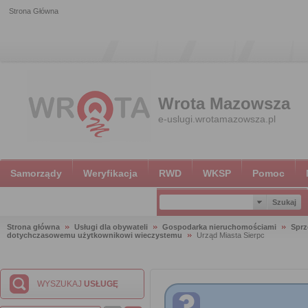
Strona Główna
Wrota Mazowsza
e-uslugi.wrotamazowsza.pl
Samorządy
Weryfikacja
RWD
WKSP
Pomoc
Strona główna
Usługi dla obywateli
Gospodarka nieruchomościami
Sprz
dotychczasowemu użytkownikowi wieczystemu
Urząd Miasta Sierpc
WYSZUKAJ
USŁUGĘ