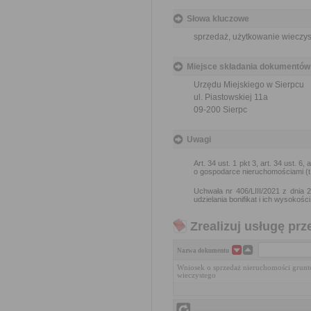
Słowa kluczowe
sprzedaż, użytkowanie wieczys
Miejsce składania dokumentów
Urzędu Miejskiego w Sierpcu
ul. Piastowskiej 11a
09-200 Sierpc
Uwagi
Art. 34 ust. 1 pkt 3, art. 34 ust. 6,
o gospodarce nieruchomościami (t.j
Uchwała nr 406/LIII/2021 z dnia 
udzielania bonifikat i ich wysokości
Zrealizuj usługę prz
Nazwa dokumentu
Wniosek o sprzedaż nieruchomości grunto
wieczystego