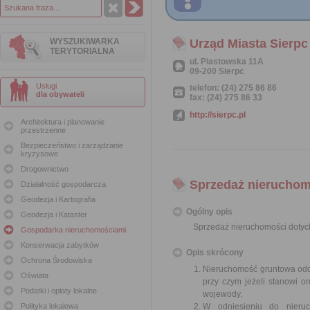
WYSZUKIWARKA
Urząd Miasta Sierpc
TERYTORIALNA
ul. Piastowska 11A
09-200 Sierpc
Usługi
telefon: (24) 275 86 86
dla obywateli
fax: (24) 275 86 33
http://sierpc.pl
Architektura i planowanie
przestrzenne
Bezpieczeństwo i zarządzanie
kryzysowe
Drogownictwo
Sprzedaż nierucho
Działalność gospodarcza
Geodezja i Kartografia
Ogólny opis
Geodezja i Kataster
Sprzedaż nieruchomości doty
Gospodarka nieruchomościami
Konserwacja zabytków
Opis skrócony
Ochrona Środowiska
Nieruchomość gruntowa odd
Oświata
przy czym jeżeli stanowi 
Podatki i opłaty lokalne
wojewody.
Polityka lokalowa
W odniesieniu do nieruc