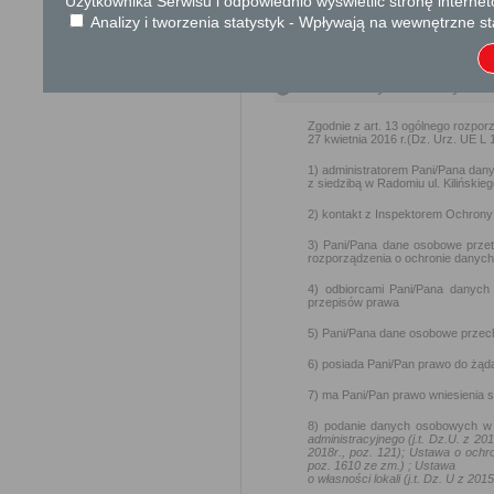
Użytkownika Serwisu i odpowiednio wyświetlić stronę interne
Ustawa z dnia 14 czer
Analizy i tworzenia statystyk - Wpływają na wewnętrzne st
Ustawa z dnia 6 lipca 1
Ochrona danych osobowych
Zgodnie z art. 13 ogólnego rozpo
27 kwietnia 2016 r.(Dz. Urz. UE L 1
1) administratorem Pani/Pana dan
z siedzibą w Radomiu ul. Kilińskie
2) kontakt z Inspektorem Ochron
3) Pani/Pana dane osobowe przetw
rozporządzenia o ochronie danych 
4) odbiorcami Pani/Pana danyc
przepisów prawa
5) Pani/Pana dane osobowe przech
6) posiada Pani/Pan prawo do żąda
7) ma Pani/Pan prawo wniesienia 
8) podanie danych osobowych 
administracyjnego (j.t. Dz.U. z 20
2018r., poz. 121); Ustawa o ochr
poz. 1610 ze zm.) ; Ustawa
o własności lokali (j.t. Dz. U z 20