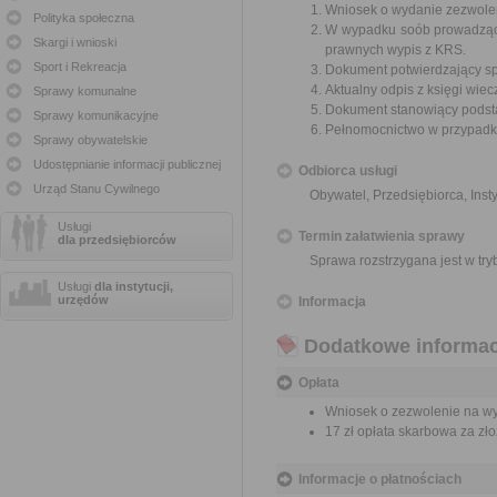
Wniosek o wydanie zezwolen
Polityka społeczna
W wypadku soób prowadzącyc
Skargi i wnioski
prawnych wypis z KRS.
Sport i Rekreacja
Dokument potwierdzający spła
Aktualny odpis z księgi wiecz
Sprawy komunalne
Dokument stanowiący podsta
Sprawy komunikacyjne
Pełnomocnictwo w przypadku
Sprawy obywatelskie
Udostępnianie informacji publicznej
Odbiorca usługi
Urząd Stanu Cywilnego
Obywatel, Przedsiębiorca, Insty
Usługi
Termin załatwienia sprawy
dla przedsiębiorców
Sprawa rozstrzygana jest w tr
Usługi
dla instytucji,
urzędów
Informacja
Dodatkowe informac
Opłata
Wniosek o zezwolenie na wykr
17 zł opłata skarbowa za z
Informacje o płatnościach