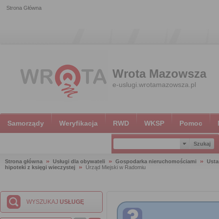
Strona Główna
Wrota Mazowsza
e-uslugi.wrotamazowsza.pl
Samorządy
Weryfikacja
RWD
WKSP
Pomoc
Strona główna
Usługi dla obywateli
Gospodarka nieruchomościami
Usta
hipoteki z księgi wieczystej
Urząd Miejski w Radomiu
WYSZUKAJ
USŁUGĘ