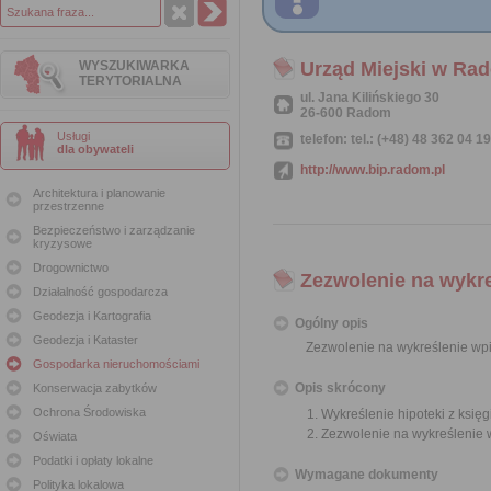
WYSZUKIWARKA
Urząd Miejski w Ra
TERYTORIALNA
ul. Jana Kilińskiego 30
26-600 Radom
Usługi
telefon: tel.: (+48) 48 362 04 1
dla obywateli
http://www.bip.radom.pl
Architektura i planowanie
przestrzenne
Bezpieczeństwo i zarządzanie
kryzysowe
Drogownictwo
Zezwolenie na wykre
Działalność gospodarcza
Geodezja i Kartografia
Ogólny opis
Geodezja i Kataster
Zezwolenie na wykreślenie wpis
Gospodarka nieruchomościami
Opis skrócony
Konserwacja zabytków
Ochrona Środowiska
Wykreślenie hipoteki z księg
Zezwolenie na wykreślenie w
Oświata
Podatki i opłaty lokalne
Wymagane dokumenty
Polityka lokalowa