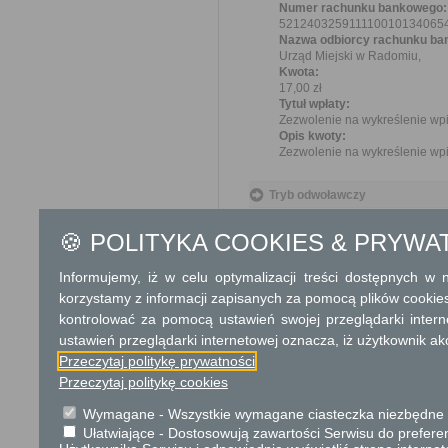
Numer rachunku bankowego:
521240325911110010134065
Nazwa odbiorcy rachunku ba
Urząd Miejski w Radomiu,
Kwota:
17,00 zł
Tytuł wpłaty:
Zezwolenie na wykreślenie wpis
Opis kwoty:
Zezwolenie na wykreślenie wpis
Tryb odwoławczy
Brak
🍪 POLITYKA COOKIES & PRYWA
Skargi i wnioski
Informujemy, iż w celu optymalizacji treści dostępnych w
Przedmiotem skargi może by
korzystamy z informacji zapisanych za pomocą plików cookie
ich pracowników, naruszenie p
kontrolować za pomocą ustawień swojej przeglądarki inter
spraw.
ustawień przeglądarki internetowej oznacza, iż użytkownik ak
Przedmiotem wniosku mogą 
Przeczytaj politykę prywatności
usprawnienie pracy i zapobieg
Organ właściwy dla załatwien
Przeczytaj politykę cookies
miesiąca.
Wymagane - Wszystkie wymagane ciasteczka niezbędne do
Ułatwiające - Dostosowują zawartości Serwisu do preferen
Podstawa prawna