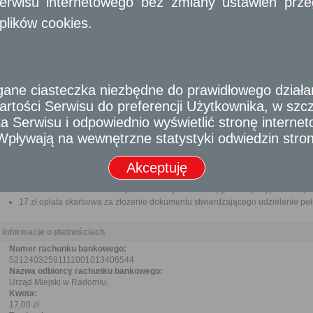
erwisu internetowego bez zmiany ustawień przegl
Pełnomocnictwo w przypadku ustanowienia pełnomocnika wraz z dowodem ui
plików cookies.
Odbiorca usługi
Obywatel, Przedsiębiorca, Instytucja
Termin załatwienia sprawy
e ciasteczka niezbędne do prawidłowego działania
Sprawa rozstrzygana jest w trybie cywilnoprawnym. Terminy wynikające z kpa n
rtości Serwisu do preferencji Użytkownika, w szcze
 Serwisu i odpowiednio wyświetlić stronę interne
Informacja
- Wpływają na wewnętrzne statystyki odwiedzin stro
Dodatkowe informacje
Akceptuję
Opłata
Wniosek o zezwolenie na wykreślenie hipoteki z księgi wieczystej jest wolny o
17 zł opłata skarbowa za złożenie dokumentu stwierdzającego udzielenie pe
Informacje o płatnościach
Numer rachunku bankowego:
52124032591111001013406544
Nazwa odbiorcy rachunku bankowego:
Urząd Miejski w Radomiu,
Kwota:
17,00 zł