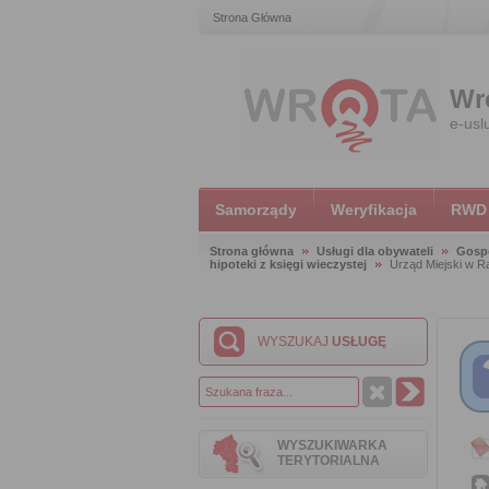
Strona Główna
Wr
e-usl
Samorządy
Weryfikacja
RWD
Strona główna
Usługi dla obywateli
Gosp
hipoteki z księgi wieczystej
Urząd Miejski w R
WYSZUKAJ
USŁUGĘ
WYSZUKIWARKA
TERYTORIALNA