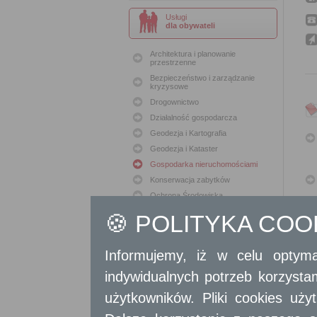
Usługi
dla obywateli
Architektura i planowanie
przestrzenne
Bezpieczeństwo i zarządzanie
kryzysowe
Drogownictwo
Działalność gospodarcza
Geodezja i Kartografia
Geodezja i Kataster
Gospodarka nieruchomościami
Konserwacja zabytków
Ochrona Środowiska
Oświata
🍪 POLITYKA CO
Podatki i opłaty lokalne
Polityka lokalowa
Informujemy, iż w celu optyma
Polityka społeczna
indywidualnych potrzeb korzyst
Skargi i wnioski
Sport i Rekreacja
użytkowników. Pliki cookies uż
Sprawy komunalne