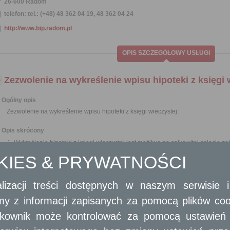
26-600 Radom
telefon: tel.: (+48) 48 362 04 19, 48 362 04 24
http://www.bip.radom.pl
OPIS SZCZEGÓŁOWY USŁUGI
Zezwolenie na wykreślenie wpisu hipoteki z księgi 
Ogólny opis
Zezwolenie na wykreślenie wpisu hipoteki z księgi wieczystej
Opis skrócony
Wykreślenie hipoteki z księgi wieczystej jest możliwe po całkowitej spłacie z
Zezwolenie na wykreślenie wpisu hipoteki z księgi wieczystej wydawane jes
OKIES & PRYWATNOŚCI
Wymagane dokumenty
lizacji treści dostępnych w naszym serwisie
Wniosek o wydanie zezwolenia na wykreślenie hipoteki.
W wypadku soób prowadzących działalność gospodarczą - zaświadczenie o w
amy z informacji zapisanych za pomocą plików co
prawnych wypis z KRS.
Dokument potwierdzający spłatę hipoteki (oryginał).
ytkownik może kontrolować za pomocą ustawień sw
Aktualny odpis z księgi wieczystej (oryginał).
Dokument stanowiący podstawę wpisu hipoteki (oryginał do wglądu celem po