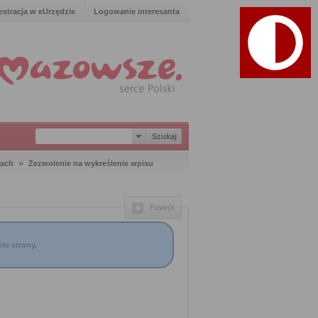
estracja w eUrzędzie
Logowanie interesanta
iach
Zezwolenie na wykreślenie wpisu
Powrót
le strony.