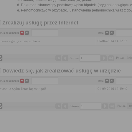
Dokument stanowiący podstawę wpisu hipoteki (oryginał do wglądu 
Pełnomocnictwo w przypadku ustanowienia pełnomocnika wraz z dow
Zrealizuj usługę przez Internet
zwa dokumentu
Data
iosek ogólny z załącznikiem
05-06-2014 14:12:32
Pokaż 
Pok
Strona 
Dowiedz się, jak zrealizować usługę w urzędzie
zwa dokumentu
Data
iosek o wykreślenie hipoteki.pdf
01-09-2016 12:49:49
Pokaż 
Strona 