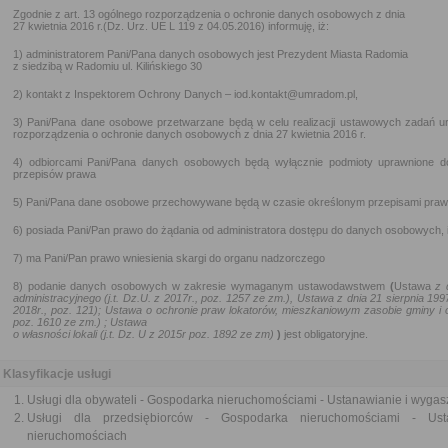
Zgodnie z art. 13 ogólnego rozporządzenia o ochronie danych osobowych z dnia
27 kwietnia 2016 r.(Dz. Urz. UE L 119 z 04.05.2016) informuję, iż:
1) administratorem Pani/Pana danych osobowych jest Prezydent Miasta Radomia
z siedzibą w Radomiu ul. Kilińskiego 30
2) kontakt z Inspektorem Ochrony Danych – iod.kontakt@umradom.pl,
3) Pani/Pana dane osobowe przetwarzane będą w celu realizacji ustawowych zadań urzę
rozporządzenia o ochronie danych osobowych z dnia 27 kwietnia 2016 r.
4) odbiorcami Pani/Pana danych osobowych będą wyłącznie podmioty uprawnione 
przepisów prawa
5) Pani/Pana dane osobowe przechowywane będą w czasie określonym przepisami prawa,
6) posiada Pani/Pan prawo do żądania od administratora dostępu do danych osobowych, i
7) ma Pani/Pan prawo wniesienia skargi do organu nadzorczego
8) podanie danych osobowych w zakresie wymaganym ustawodawstwem
(
Ustawa
z d
administracyjnego (j.t. Dz.U. z 2017r., poz. 1257 ze zm.), Ustawa z dnia 21 sierpnia 199
2018r., poz. 121); Ustawa o ochronie praw lokatorów, mieszkaniowym zasobie gminy i o
poz. 1610 ze zm.) ; Ustawa
o własności lokali (j.t. Dz. U z 2015r poz. 1892 ze zm)
)
jest obligatoryjne.
Klasyfikacje usługi
Usługi dla obywateli - Gospodarka nieruchomościami - Ustanawianie i wyga
Usługi dla przedsiębiorców - Gospodarka nieruchomościami - Us
nieruchomościach