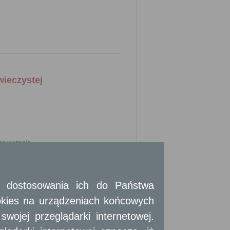
wieczystej
obowiązania.
t na wniosek zainteresowanego.
 i dostosowania ich do Państwa
pisie tej działalności, a w wypadku osób
okies na urządzeniach końcowych
ojej przeglądarki internetowej.
twierdzenia za zgodność).