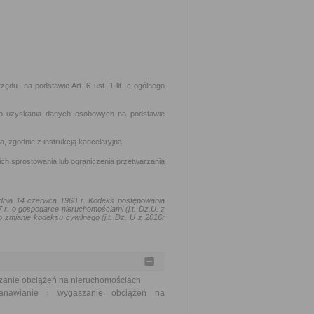
du- na podstawie Art. 6 ust. 1 lit. c ogólnego
do uzyskania danych osobowych na podstawie
 zgodnie z instrukcją kancelaryjną
ch sprostowania lub ograniczenia przetwarzania
nia 14 czerwca 1960 r. Kodeks postępowania
7 r. o gospodarce nieruchomościami (j.t. Dz.U. z
 zmianie kodeksu cywilnego (j.t. Dz. U z 2016r
szanie obciążeń na nieruchomościach
tanawianie i wygaszanie obciążeń na