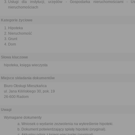
Usługi dla instytucji, urzędów - Gospodarka nieruchomościami - U
nieruchomościach
Kategorie życiowe
Hipoteka
Nieruchomość
Grunt
Dom
Słowa kluczowe
hipoteka, księga wieczysta
Miejsce składania dokumentów
Biuro Obsługi Mieszkańca
ul. Jana Kilińskiego 30, pok. 19
26-600 Radom
Uwagi
Wymagane dokumenty
Wniosek o wydanie zezwolenia na wykreślenie hipoteki.
Dokument potwierdzający spłatę hipoteki (oryginał).
Aktualny odpis z księgi wieczystej (oryginał).