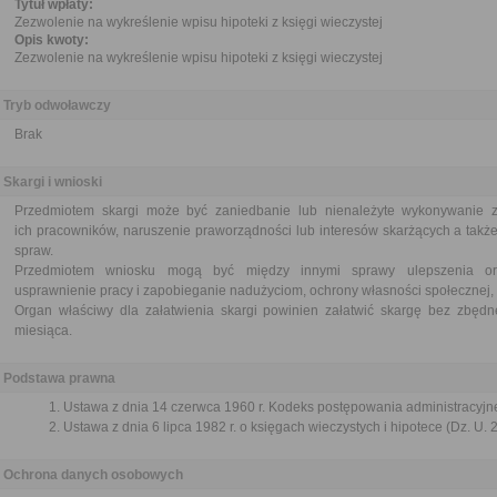
Tytuł wpłaty:
Zezwolenie na wykreślenie wpisu hipoteki z księgi wieczystej
Opis kwoty:
Zezwolenie na wykreślenie wpisu hipoteki z księgi wieczystej
Tryb odwoławczy
Brak
Skargi i wnioski
Przedmiotem skargi może być zaniedbanie lub nienależyte wykonywanie 
ich pracowników, naruszenie praworządności lub interesów skarżących a także
spraw.
Przedmiotem wniosku mogą być między innymi sprawy ulepszenia orga
usprawnienie pracy i zapobieganie nadużyciom, ochrony własności społecznej, 
Organ właściwy dla załatwienia skargi powinien załatwić skargę bez zbędne
miesiąca.
Podstawa prawna
Ustawa z dnia 14 czerwca 1960 r. Kodeks postępowania administracyjne
Ustawa z dnia 6 lipca 1982 r. o księgach wieczystych i hipotece (Dz. U. 
Ochrona danych osobowych