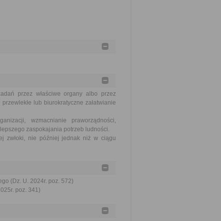
zadań przez właściwe organy albo przez
 przewlekłe lub biurokratyczne załatwianie
nizacji, wzmacnianie praworządności,
lepszego zaspokajania potrzeb ludności.
j zwłoki, nie później jednak niż w ciągu
go (Dz. U. 2024r. poz. 572)
2025r. poz. 341)