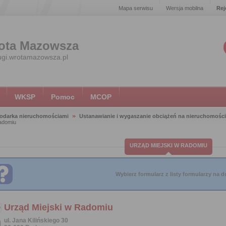
Mapa serwisu
Wersja mobilna
Rej
ota Mazowsza
ugi.wrotamazowsza.pl
WKSP
Pomoc
MCOP
odarka nieruchomościami
Ustanawianie i wygaszanie obciążeń na nieruchomośc
adomiu
URZĄD MIEJSKI W RADOMIU
Wybierz formularz z listy formularzy na do
Urząd Miejski w Radomiu
ul. Jana Kilińskiego 30