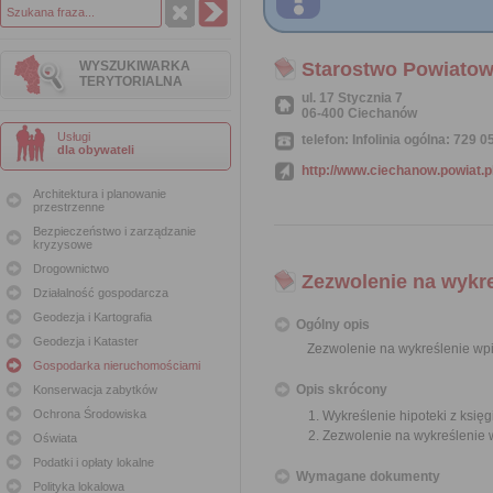
WYSZUKIWARKA
Starostwo Powiatow
TERYTORIALNA
ul. 17 Stycznia 7
06-400 Ciechanów
Usługi
telefon: Infolinia ogólna: 729
dla obywateli
http://www.ciechanow.powiat.p
Architektura i planowanie
przestrzenne
Bezpieczeństwo i zarządzanie
kryzysowe
Drogownictwo
Zezwolenie na wykre
Działalność gospodarcza
Geodezja i Kartografia
Ogólny opis
Geodezja i Kataster
Zezwolenie na wykreślenie wpis
Gospodarka nieruchomościami
Opis skrócony
Konserwacja zabytków
Ochrona Środowiska
Wykreślenie hipoteki z księg
Zezwolenie na wykreślenie w
Oświata
Podatki i opłaty lokalne
Wymagane dokumenty
Polityka lokalowa