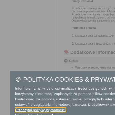
Skargi i wnioski
Przedmiotem skargi może być zan
naruszenie praworządności lub int
Przedmiotem wniosku mogą być m
i zapobieganie nadużyciom, ochron
Organ właściwy dla załatwienia ska
Podstawa prawna
Ustawa z dnia 23 kwietnia 1964 
Ustawa z dnia 6 lipca 1982 r. o 
Dodatkowe informac
Opłata
Wniosek o zezwolenie na wykr
17 zł opłata skarbowa za z
🍪 POLITYKA COOKIES & PRYWA
Tryb odwoławczy
Informujemy, iż w celu optymalizacji treści dostępnych w
Brak
korzystamy z informacji zapisanych za pomocą plików cookie
kontrolować za pomocą ustawień swojej przeglądarki inter
Skargi i wnioski
ustawień przeglądarki internetowej oznacza, iż użytkownik ak
Przedmiotem skargi może by
Przeczytaj politykę prywatności
ich pracowników, naruszenie p