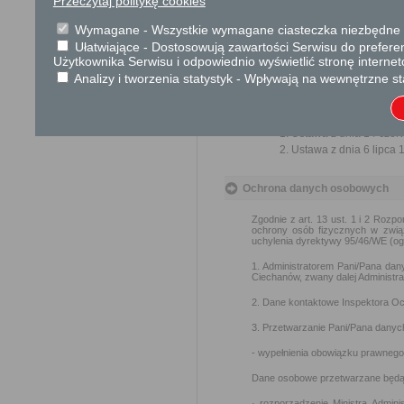
Przeczytaj politykę cookies
spraw.
Przedmiotem wniosku mogą 
Wymagane - Wszystkie wymagane ciasteczka niezbędne do
usprawnienie pracy i zapobieg
Ułatwiające - Dostosowują zawartości Serwisu do preferen
Organ właściwy dla załatwien
Użytkownika Serwisu i odpowiednio wyświetlić stronę interne
miesiąca.
Analizy i tworzenia statystyk - Wpływają na wewnętrzne st
Podstawa prawna
Ustawa z dnia 14 czer
Ustawa z dnia 6 lipca 1
Ochrona danych osobowych
Zgodnie z art. 13 ust. 1 i 2 Rozp
ochrony osób fizycznych w zwią
uchylenia dyrektywy 95/46/WE (og
1. Administratorem Pani/Pana dan
Ciechanów, zwany dalej Administr
2. Dane kontaktowe Inspektora O
3. Przetwarzanie Pani/Pana danyc
- wypełnienia obowiązku prawnego 
Dane osobowe przetwarzane będą 
· rozporządzenie Ministra Admini