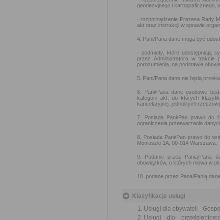
geodezyjnego i kartograficznego, 
· rozporządzenie Prezesa Rady Min
akt oraz instrukcji w sprawie orga
4. Pani/Pana dane mogą być udos
· podmioty, które udostępniają 
przez Administratora w trakcie
porozumienia, na podstawie obow
5. Pani/Pana dane nie będą przek
6. Pani/Pana dane osobowe będ
kategorii akt, do których klasyf
kancelaryjnej, jednolitych rzeczow
7. Posiada Pani/Pan prawo do ż
ograniczenia przetwarzania danyc
8. Posiada Pani/Pan prawo do wn
Moniuszki 1A, 00-014 Warszawa.
9. Podanie przez Panią/Pana d
obowiązków, o których mowa w pkt
10. podane przez Pana/Panią dane
Klasyfikacje usługi
Usługi dla obywateli - Gos
Usługi dla przedsiębio