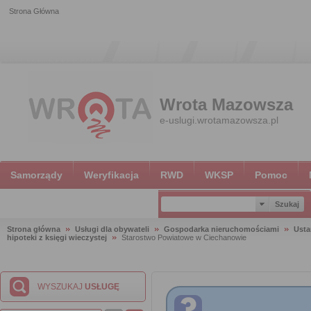
Strona Główna
Wrota Mazowsza
e-uslugi.wrotamazowsza.pl
Samorządy
Weryfikacja
RWD
WKSP
Pomoc
Strona główna
Usługi dla obywateli
Gospodarka nieruchomościami
Usta
hipoteki z księgi wieczystej
Starostwo Powiatowe w Ciechanowie
WYSZUKAJ
USŁUGĘ