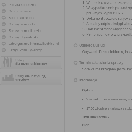
Wniosek o wydanie zezwolen
Polityka społeczna
W wypadku soób prowadzącyc
Skargi i wnioski
prawnych wypis z KRS.
Sport i Rekreacja
Dokument potwierdzający spła
Aktualny odpis z księgi wiecz
Sprawy komunalne
Dokument stanowiący podsta
Sprawy komunikacyjne
Pełnomocnictwo w przypadku
Sprawy obywatelskie
Udostępnianie informacji publicznej
Odbiorca usługi
Urząd Stanu Cywilnego
Obywatel, Przedsiębiorca, Insty
Usługi
Termin załatwienia sprawy
dla przedsiębiorców
Sprawa rozstrzygana jest w tr
Usługi
dla instytucji,
urzędów
Informacja
Opłata
Wniosek o zezwolenie na wykreśl
17,00 zł opłata skarbowa za zł
Tryb odwoławczy
Brak