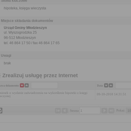
Słowa kluczowe
hipoteka, księga wieczysta
Miejsce składania dokumentów
Urząd Gminy Młodzieszyn
ul. Wyszogrodzka 25
96-512 Młodzieszyn
tel. 46 864 17 50 / fax 46 864 17 65
Uwagi
brak
Zrealizuj usługę przez Internet
zwa dokumentu
Data
iosek o wydanie zaświadczenia na wykreślenie hipoteki z księgi
09-10-2018 14:31:51
eczystej
Pokaż 
Strona 