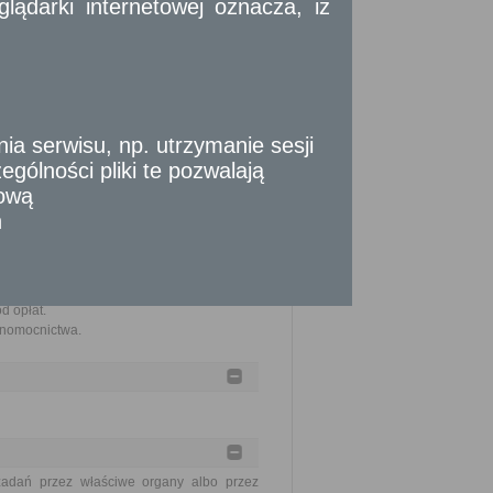
ądarki internetowej oznacza, iż
twierdzenia za zgodność).
szczenia stosownej opłaty.
 serwisu, np. utrzymanie sesji
ie mają zastosowania.
gólności pliki te pozwalają
tową
n
d opłat.
łnomocnictwa.
zadań przez właściwe organy albo przez