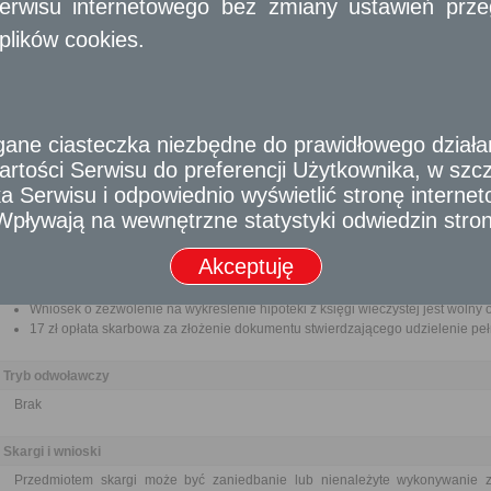
erwisu internetowego bez zmiany ustawień przegl
Dokument stanowiący podstawę wpisu hipoteki (oryginał do wglądu celem po
Pełnomocnictwo w przypadku ustanowienia pełnomocnika wraz z dowodem ui
plików cookies.
Odbiorca usługi
Obywatel, Przedsiębiorca, Instytucja
Termin załatwienia sprawy
e ciasteczka niezbędne do prawidłowego działania
Sprawa rozstrzygana jest w trybie cywilnoprawnym. Terminy wynikające z kpa n
rtości Serwisu do preferencji Użytkownika, w szcze
 Serwisu i odpowiednio wyświetlić stronę interne
Informacja
- Wpływają na wewnętrzne statystyki odwiedzin stro
Dodatkowe informacje
Akceptuję
Opłata
Wniosek o zezwolenie na wykreślenie hipoteki z księgi wieczystej jest wolny o
17 zł opłata skarbowa za złożenie dokumentu stwierdzającego udzielenie pe
Tryb odwoławczy
Brak
Skargi i wnioski
Przedmiotem skargi może być zaniedbanie lub nienależyte wykonywanie 