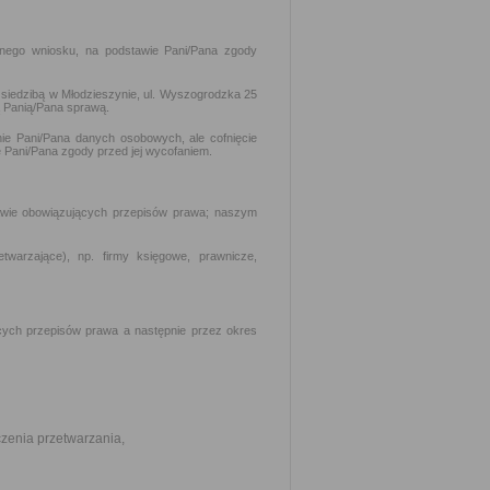
onego wniosku, na podstawie Pani/Pana zgody
 siedzibą w Młodzieszynie, ul. Wyszogrodzka 25
ą Panią/Pana sprawą.
ie Pani/Pana danych osobowych, ale cofnięcie
 Pani/Pana zgody przed jej wycofaniem.
wie obowiązujących przepisów prawa; naszym
arzające), np. firmy księgowe, prawnicze,
ych przepisów prawa a następnie przez okres
czenia przetwarzania,