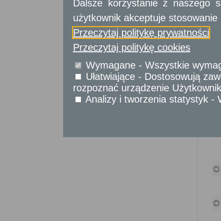
Dalsze korzystanie z naszego s
Sprawy komunikacyjne
Sprawy obywatelskie
użytkownik akceptuje stosowanie 
Udostępnianie informacji publicznej
Przeczytaj politykę prywatności
Urząd Stanu Cywilnego
Przeczytaj politykę cookies
Usługi
dla przedsiębiorców
Wymagane - Wszystkie wymagan
Ułatwiające - Dostosowują zawa
Usługi
dla instytucji,
urzędów
rozpoznać urządzenie Użytkownika
Analizy i tworzenia statystyk 