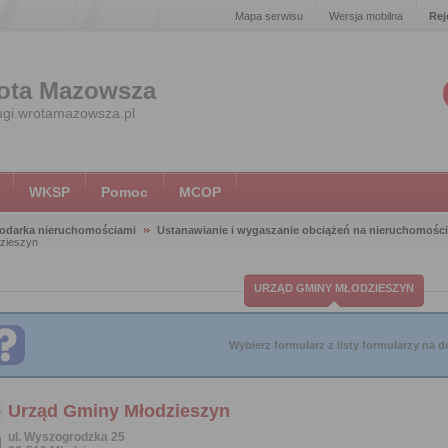
Mapa serwisu
Wersja mobilna
Rej
ota Mazowsza
ugi.wrotamazowsza.pl
WKSP
Pomoc
MCOP
odarka nieruchomościami
Ustanawianie i wygaszanie obciążeń na nieruchomośc
zieszyn
URZĄD GMINY MŁODZIESZYN
Wybierz formularz z listy formularzy na do
Urząd Gminy Młodzieszyn
ul. Wyszogrodzka 25