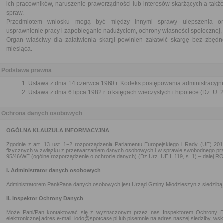
ich pracowników, naruszenie praworządności lub interesów skarżących a także
spraw.
Przedmiotem wniosku mogą być między innymi sprawy ulepszenia orga
usprawnienie pracy i zapobieganie nadużyciom, ochrony własności społecznej, 
Organ właściwy dla załatwienia skargi powinien załatwić skargę bez zbędne
miesiąca.
Podstawa prawna
Ustawa z dnia 14 czerwca 1960 r. Kodeks postępowania administracyjne
Ustawa z dnia 6 lipca 1982 r. o księgach wieczystych i hipotece (Dz. U. 
Ochrona danych osobowych
OGÓLNA KLAUZULA INFORMACYJNA
Zgodnie z art. 13 ust. 1−2 rozporządzenia Parlamentu Europejskiego i Rady (UE) 20
fizycznych w związku z przetwarzaniem danych osobowych i w sprawie swobodnego prz
95/46/WE (ogólne rozporządzenie o ochronie danych) (Dz.Urz. UE L 119, s. 1) – dalej R
I. Administrator danych osobowych
Administratorem Pani/Pana danych osobowych jest Urząd Gminy Młodzieszyn z siedzibą
II. Inspektor Ochrony Danych
Może Pani/Pan kontaktować się z wyznaczonym przez nas Inspektorem Ochrony 
elektronicznej adres e-mail: iodo@spotcase.pl lub pisemnie na adres naszej siedziby, wsk