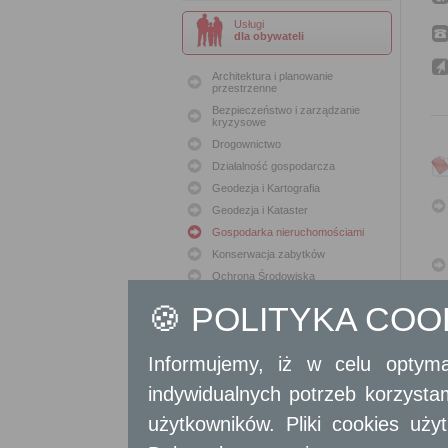
Usługi
dla obywateli
Architektura i planowanie
przestrzenne
Bezpieczeństwo i zarządzanie
kryzysowe
Drogownictwo
Działalność gospodarcza
Geodezja i Kartografia
Geodezja i Kataster
Gospodarka nieruchomościami
Konserwacja zabytków
Ochrona Środowiska
Oświata
🍪 POLITYKA CO
Podatki i opłaty lokalne
Polityka lokalowa
Informujemy, iż w celu optyma
Polityka społeczna
Skargi i wnioski
indywidualnych potrzeb korzyst
Sport i Rekreacja
użytkowników. Pliki cookies uż
Sprawy komunalne