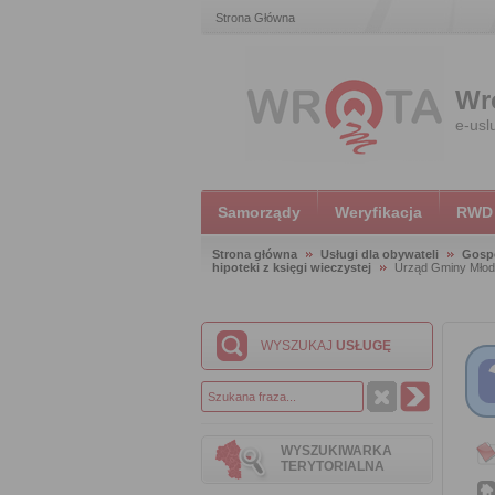
Strona Główna
Wr
e-usl
Samorządy
Weryfikacja
RWD
Strona główna
Usługi dla obywateli
Gosp
hipoteki z księgi wieczystej
Urząd Gminy Młod
WYSZUKAJ
USŁUGĘ
WYSZUKIWARKA
TERYTORIALNA