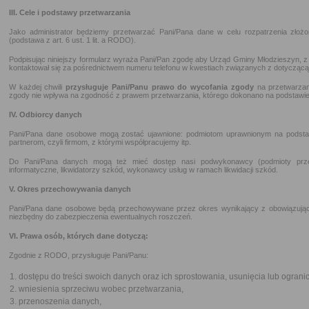
III. Cele i podstawy przetwarzania
Jako administrator będziemy przetwarzać Pani/Pana dane w celu rozpatrzenia złoż
(podstawa z art. 6 ust. 1 lit. a RODO).
Podpisując niniejszy formularz wyraża Pani/Pan zgodę aby Urząd Gminy Młodzieszyn, z
kontaktował się za pośrednictwem numeru telefonu w kwestiach związanych z dotycząc
W każdej chwili
przysługuje Pani/Panu prawo do wycofania zgody
na przetwarzan
zgody nie wpływa na zgodność z prawem przetwarzania, którego dokonano na podstawie
IV. Odbiorcy danych
Pani/Pana dane osobowe mogą zostać ujawnione: podmiotom uprawnionym na podsta
partnerom, czyli firmom, z którymi współpracujemy itp.
Do Pani/Pana danych mogą też mieć dostęp nasi podwykonawcy (podmioty przetw
informatyczne, likwidatorzy szkód, wykonawcy usług w ramach likwidacji szkód.
V. Okres przechowywania danych
Pani/Pana dane osobowe będą przechowywane przez okres wynikający z obowiązując
niezbędny do zabezpieczenia ewentualnych roszczeń.
VI. Prawa osób, których dane dotyczą:
Zgodnie z RODO, przysługuje Pani/Panu:
dostępu do treści swoich danych oraz ich sprostowania, usunięcia lub ograni
wniesienia sprzeciwu wobec przetwarzania,
przenoszenia danych,