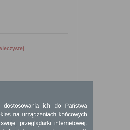
wieczystej
obowiązania.
t na wniosek zainteresowanego.
 i dostosowania ich do Państwa
pisie tej działalności, a w wypadku osób
okies na urządzeniach końcowych
ojej przeglądarki internetowej.