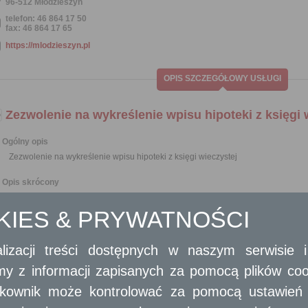
96-512 Młodzieszyn
telefon: 46 864 17 50
fax: 46 864 17 65
https://mlodzieszyn.pl
OPIS SZCZEGÓŁOWY USŁUGI
Zezwolenie na wykreślenie wpisu hipoteki z księgi 
Ogólny opis
Zezwolenie na wykreślenie wpisu hipoteki z księgi wieczystej
Opis skrócony
Wykreślenie hipoteki z księgi wieczystej jest możliwe po całkowitej spłacie z
Zezwolenie na wykreślenie wpisu hipoteki z księgi wieczystej wydawane jes
OKIES & PRYWATNOŚCI
Wymagane dokumenty
lizacji treści dostępnych w naszym serwisie
Wniosek o wydanie zezwolenia na wykreślenie hipoteki.
W wypadku soób prowadzących działalność gospodarczą - zaświadczenie o w
amy z informacji zapisanych za pomocą plików co
prawnych wypis z KRS.
ytkownik może kontrolować za pomocą ustawień sw
Dokument potwierdzający spłatę hipoteki (oryginał).
Aktualny odpis z księgi wieczystej (oryginał).