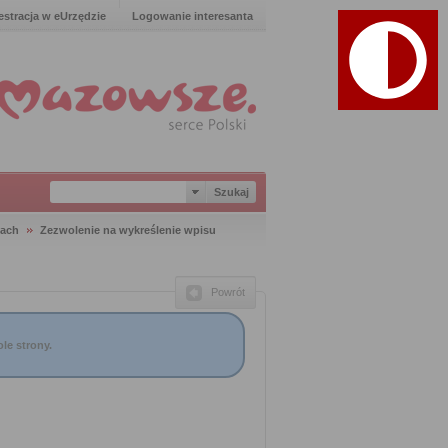
estracja w eUrzędzie
Logowanie interesanta
iach
Zezwolenie na wykreślenie wpisu
Powrót
le strony.