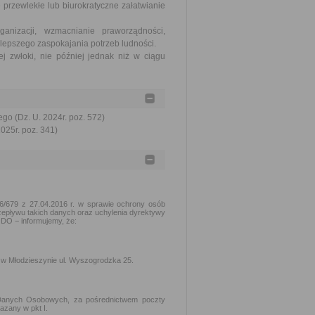
 przewlekłe lub biurokratyczne załatwianie
nizacji, wzmacnianie praworządności,
lepszego zaspokajania potrzeb ludności.
j zwłoki, nie później jednak niż w ciągu
go (Dz. U. 2024r. poz. 572)
2025r. poz. 341)
16/679 z 27.04.2016 r. w sprawie ochrony osób
epływu takich danych oraz uchylenia dyrektywy
ODO − informujemy, że:
 w Młodzieszynie ul. Wyszogrodzka 25.
Danych Osobowych, za pośrednictwem poczty
azany w pkt I.