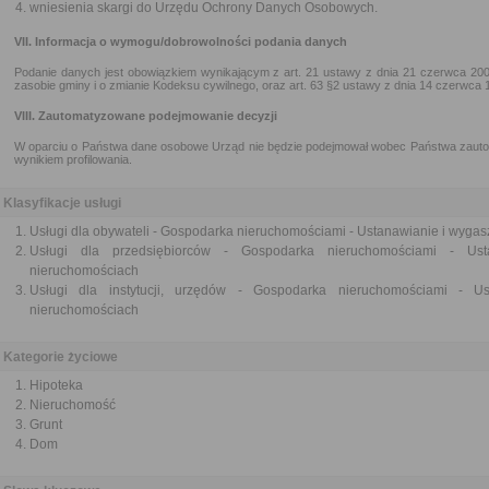
wniesienia skargi do Urzędu Ochrony Danych Osobowych.
VII. Informacja o wymogu/dobrowolności podania danych
Podanie danych jest obowiązkiem wynikającym z art. 21 ustawy z dnia 21 czerwca 200
zasobie gminy i o zmianie Kodeksu cywilnego, oraz art. 63 §2 ustawy z dnia 14 czerwca
VIII. Zautomatyzowane podejmowanie decyzji
W oparciu o Państwa dane osobowe Urząd nie będzie podejmował wobec Państwa zauto
wynikiem profilowania.
Klasyfikacje usługi
Usługi dla obywateli - Gospodarka nieruchomościami - Ustanawianie i wyga
Usługi dla przedsiębiorców - Gospodarka nieruchomościami - Us
nieruchomościach
Usługi dla instytucji, urzędów - Gospodarka nieruchomościami - U
nieruchomościach
Kategorie życiowe
Hipoteka
Nieruchomość
Grunt
Dom