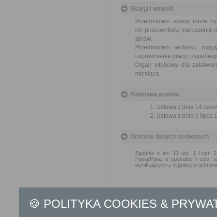
Skargi i wnioski
Przedmiotem skargi może by
ich pracowników, naruszenie p
spraw.
Przedmiotem wniosku mogą 
usprawnienie pracy i zapobieg
Organ właściwy dla załatwien
miesiąca.
Podstawa prawna
Ustawa z dnia 14 czer
Ustawa z dnia 6 lipca 1
Ochrona danych osobowych
Zgodnie z art. 13 ust. 1 i ust.
Panią/Pana o sposobie i celu, 
wynikających z regulacji o ochro
1. Administratorem
Pani/Pana d
działający w imieniu Gminy Miejsk
🍪 POLITYKA COOKIES & PRYWA
2. Kontakt z
Inspektorem O