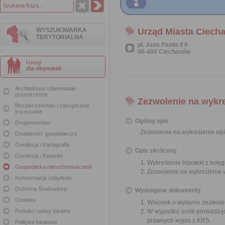
WYSZUKIWARKA
Urząd Miasta Ciech
TERYTORIALNA
pl. Jana Pawła II 6
06-400 Ciechanów
Usługi
dla obywateli
Architektura i planowanie
przestrzenne
Zezwolenie na wykre
Bezpieczeństwo i zarządzanie
kryzysowe
Ogólny opis
Drogownictwo
Zezwolenie na wykreślenie wpis
Działalność gospodarcza
Geodezja i Kartografia
Opis skrócony
Geodezja i Kataster
Wykreślenie hipoteki z księg
Gospodarka nieruchomościami
Zezwolenie na wykreślenie w
Konserwacja zabytków
Ochrona Środowiska
Wymagane dokumenty
Oświata
Wniosek o wydanie zezwolen
Podatki i opłaty lokalne
W wypadku soób prowadzącyc
prawnych wypis z KRS.
Polityka lokalowa