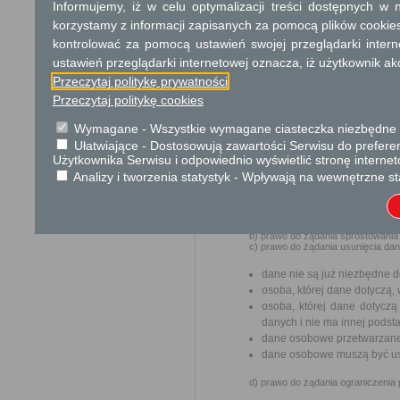
iod@umciechanow.pl
lub pisemn
Informujemy, iż w celu optymalizacji treści dostępnych w
korzystamy z informacji zapisanych za pomocą plików cookie
3. Administrator przetwarza P
podstawie udzielonej zgody.
kontrolować za pomocą ustawień swojej przeglądarki inter
ustawień przeglądarki internetowej oznacza, iż użytkownik ak
4. Pani/Pana dane osobowe prze
zawartych przez Administratora um
Przeczytaj politykę prywatności
5. W związku z przetwarzaniem d
Przeczytaj politykę cookies
władzy publicznej oraz podmioty 
celach, które wynikają z przep
Wymagane - Wszystkie wymagane ciasteczka niezbędne do
podpisanych z Gminą Miejską Ciec
Ułatwiające - Dostosowują zawartości Serwisu do preferen
6. Pani/Pana dane osobowe będą 
Użytkownika Serwisu i odpowiednio wyświetlić stronę interne
2011 roku w sprawie instrukcji k
Analizy i tworzenia statystyk - Wpływają na wewnętrzne st
działania archiwów zakładowych.
7. W związku z przetwarzaniem Pa
a) prawo dostępu do danych osobo
b) prawo do żądania sprostowania
c) prawo do żądania usunięcia da
dane nie są już niezbędne d
osoba, której dane dotyczą
osoba, której dane dotycz
danych i nie ma innej podst
dane osobowe przetwarzane
dane osobowe muszą być usu
d) prawo do żądania ograniczenia