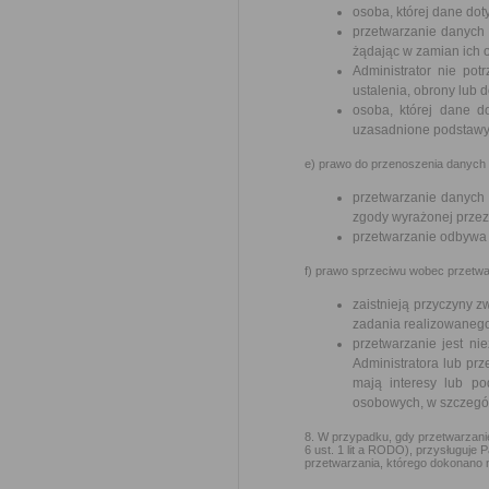
osoba, której dane do
przetwarzanie danych 
żądając w zamian ich 
Administrator nie pot
ustalenia, obrony lub 
osoba, której dane d
uzasadnione podstawy 
e) prawo do przenoszenia danych –
przetwarzanie danych
zgody wyrażonej przez
przetwarzanie odbywa
f) prawo sprzeciwu wobec przetwar
zaistnieją przyczyny 
zadania realizowanego
przetwarzanie jest n
Administratora lub prz
mają interesy lub p
osobowych, w szczególn
8. W przypadku, gdy przetwarzan
6 ust. 1 lit a RODO), przysługuje
przetwarzania, którego dokonano 