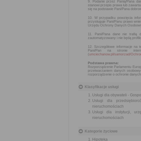
9. Podanie przez Panią/Pana da
stanowi przepis prawa lub zawar
się na podstawie Pani/Pana dobrow
10. W przypadku powzięcia info
przysługuje Pani/Panu prawo wni
Urzędu Ochrony Danych Osobowy
11. Pani/Pana dane nie trafią
zautomatyzowany i nie będą profil
12. Szczegółowe informacje na t
Pani/Pan na stronie int
(
umciechanow.pl/samorzad/Och
Podstawa prawna:
Rozporządzenie Parlamentu Europe
przetwarzaniem danych osobowyc
rozporządzenie o ochronie danych 
Klasyfikacje usługi
Usługi dla obywateli - Gos
Usługi dla przedsiębio
nieruchomościach
Usługi dla instytucji, 
nieruchomościach
Kategorie życiowe
Hipoteka