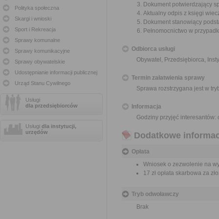
Dokument potwierdzający spła
Polityka społeczna
Aktualny odpis z księgi wiecz
Skargi i wnioski
Dokument stanowiący podsta
Sport i Rekreacja
Pełnomocnictwo w przypadku
Sprawy komunalne
Odbiorca usługi
Sprawy komunikacyjne
Obywatel, Przedsiębiorca, Insty
Sprawy obywatelskie
Udostępnianie informacji publicznej
Termin załatwienia sprawy
Urząd Stanu Cywilnego
Sprawa rozstrzygana jest w tr
Usługi
dla przedsiębiorców
Informacja
Godziny przyjęć interesantów: 
Usługi
dla instytucji,
urzędów
Dodatkowe informac
Opłata
Wniosek o zezwolenie na wykr
17 zł opłata skarbowa za z
Tryb odwoławczy
Brak