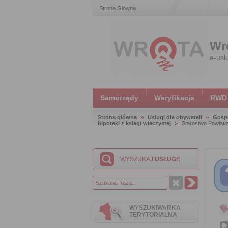
Strona Główna
Wr
e-usl
Samorządy
Weryfikacja
RWD
Strona główna
Usługi dla obywateli
Gosp
hipoteki z księgi wieczystej
Starostwo Powiat
WYSZUKAJ
USŁUGĘ
WYSZUKIWARKA
TERYTORIALNA