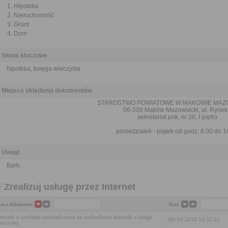
Hipoteka
Nieruchomość
Grunt
Dom
Słowa kluczowe
hipoteka, księga wieczysta
Miejsce składania dokumentów
STAROSTWO POWIATOWE W MAKOWIE MAZ
06-200 Maków Mazowiecki, ul. Rynek
sekretariat pok. nr 20, I piętro
poniedziałek - piątek od godz. 8.00 do 1
Uwagi
Bark.
Zrealizuj usługę przez Internet
zwa dokumentu
Data
iosek o wydanie zaświadczenia na wykreślenie hipoteki z księgi
09-10-2018 14:31:51
eczystej