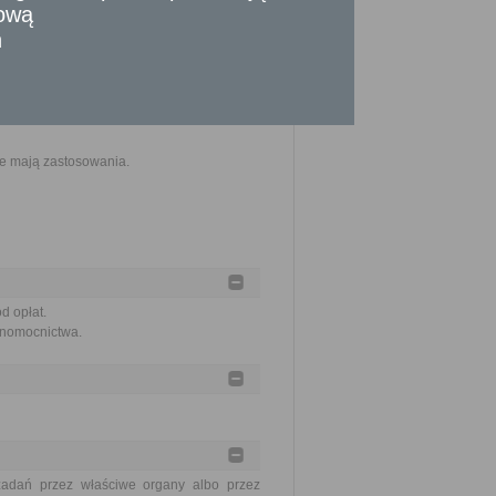
tową
twierdzenia za zgodność).
szczenia stosownej opłaty.
n
ie mają zastosowania.
d opłat.
łnomocnictwa.
zadań przez właściwe organy albo przez