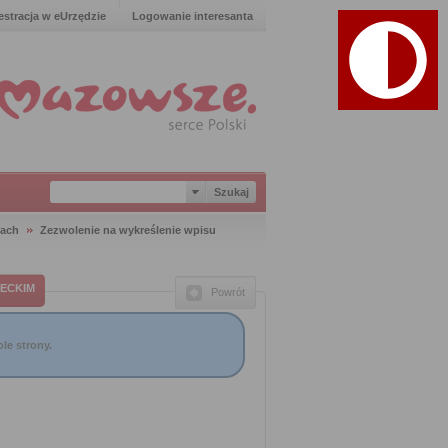
estracja w eUrzędzie
Logowanie interesanta
iach
Zezwolenie na wykreślenie wpisu
ECKIM
Powrót
le strony.