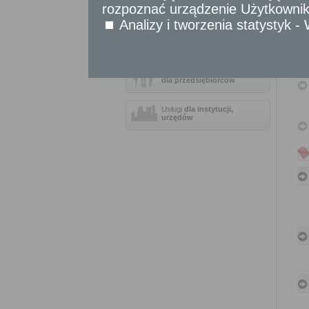
Sprawy komunikacyjne
rozpoznać urządzenie Użytkownika
Sprawy obywatelskie
Analizy i tworzenia statystyk 
Udostępnianie informacji publicznej
Urząd Stanu Cywilnego
Usługi
dla przedsiębiorców
Usługi
dla instytucji,
urzędów