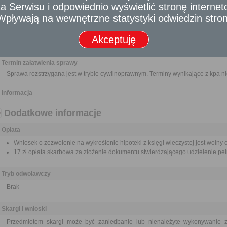
 Serwisu i odpowiednio wyświetlić stronę interne
Dokument stanowiący podstawę wpisu hipoteki (oryginał do wglądu celem po
Pełnomocnictwo w przypadku ustanowienia pełnomocnika wraz z dowodem ui
- Wpływają na wewnętrzne statystyki odwiedzin stro
Odbiorca usługi
Akceptuję
Obywatel, Przedsiębiorca, Instytucja
Termin załatwienia sprawy
Sprawa rozstrzygana jest w trybie cywilnoprawnym. Terminy wynikające z kpa n
Informacja
Dodatkowe informacje
Opłata
Wniosek o zezwolenie na wykreślenie hipoteki z księgi wieczystej jest wolny o
17 zł opłata skarbowa za złożenie dokumentu stwierdzającego udzielenie pe
Tryb odwoławczy
Brak
Skargi i wnioski
Przedmiotem skargi może być zaniedbanie lub nienależyte wykonywanie 