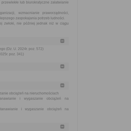
 przewlekłe lub biurokratyczne załatwianie
nizacji, wzmacnianie praworządności,
lepszego zaspokajania potrzeb ludności.
j zwłoki, nie później jednak niż w ciągu
go (Dz. U. 2024r. poz. 572)
2025r. poz. 341)
szanie obciążeń na nieruchomościach
tanawianie i wygaszanie obciążeń na
stanawianie i wygaszanie obciążeń na