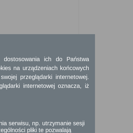
wieczystej
 i dostosowania ich do Państwa
okies na urządzeniach końcowych
ojej przeglądarki internetowej.
ądarki internetowej oznacza, iż
obowiązania.
t na wniosek zainteresowanego.
pisie tej działalności, a w wypadku osób
 serwisu, np. utrzymanie sesji
gólności pliki te pozwalają