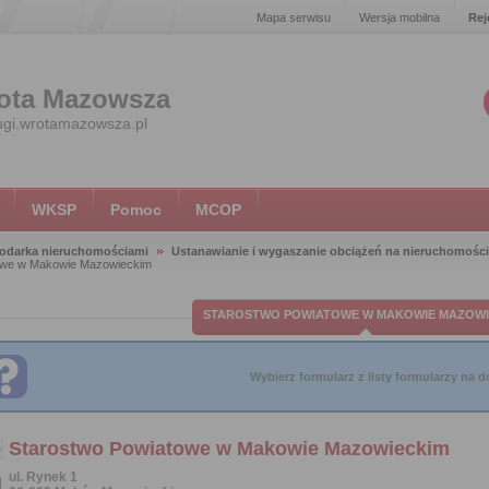
Mapa serwisu
Wersja mobilna
Rej
ota Mazowsza
ugi.wrotamazowsza.pl
WKSP
Pomoc
MCOP
odarka nieruchomościami
Ustanawianie i wygaszanie obciążeń na nieruchomośc
owe w Makowie Mazowieckim
STAROSTWO POWIATOWE W MAKOWIE MAZOWI
Wybierz formularz z listy formularzy na do
Starostwo Powiatowe w Makowie Mazowieckim
ul. Rynek 1