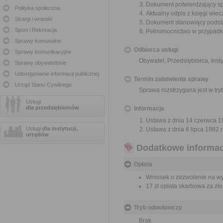
Dokument potwierdzający spła
Polityka społeczna
Aktualny odpis z księgi wiecz
Skargi i wnioski
Dokument stanowiący podsta
Sport i Rekreacja
Pełnomocnictwo w przypadku
Sprawy komunalne
Odbiorca usługi
Sprawy komunikacyjne
Obywatel, Przedsiębiorca, Insty
Sprawy obywatelskie
Udostępnianie informacji publicznej
Termin załatwienia sprawy
Urząd Stanu Cywilnego
Sprawa rozstrzygana jest w tr
Usługi
dla przedsiębiorców
Informacja
Ustawa z dnia 14 czerwca 19
Usługi
dla instytucji,
Ustawa z dnia 6 lipca 1982 r
urzędów
Dodatkowe informac
Opłata
Wniosek o zezwolenie na wykr
17 zł opłata skarbowa za z
Tryb odwoławczy
Brak