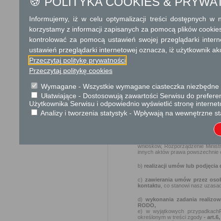
🍪 POLITYKA COOKIES & PRYWA
siedzibą władz: 09-540 S
242777810.
Informujemy, iż w celu optymalizacji treści dostępnych w
Jeśli ma Pani/Pan pytani
działania Urzędu Miasta
korzystamy z informacji zapisanych za pomocą plików cookie
i Gminy Sanniki, a także p
kontrolować za pomocą ustawień swojej przeglądarki inter
Danych Osobowych w Urzędz
ustawień przeglądarki internetowej oznacza, iż użytkownik ak
Pani/Pana dane osobowe prz
Przeczytaj politykę prywatności
a)
wypełnienia obowiąz
Przeczytaj politykę cookies
kompetencji przysługujących or
pkt g, h, i lub j RODO;
wynika
Wymagane - Wszystkie wymagane ciasteczka niezbędne do
Ustawa z dnia 24 września 2010
Rzeczypospolitej Polskiej, Ustawa 
Ułatwiające - Dostosowują zawartości Serwisu do preferen
aktach stanu cywilnego, Ustawa z
Użytkownika Serwisu i odpowiednio wyświetlić stronę interne
wykonawcze, Ustawa z dnia 26 paź
Ustawa z dnia 6 grudnia 2008 r. 
Analizy i tworzenia statystyk - Wpływają na wewnętrzne st
2011 r. o systemie informacji ośw
2001 r. o ochronie praw lokator
Centralnej Ewidencji i Informacji 
utrzymaniu czystości i porządku 
i budynków, Rozporządzenie Rady
wniosków, Rozporządzenie Ministra
innych aktów prawa powszechnie o
b)
realizacji umów lub podjęcia
c)
zawierania umów przez oso
kontaktu
, co stanowi nasz uzasad
d)
wykonania zadania realizo
RODO,
e) w wyjątkowych przypadkach
określonym w treści zgody
- art.6