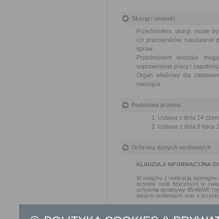
Skargi i wnioski
Przedmiotem skargi może by
ich pracowników, naruszenie p
spraw.
Przedmiotem wniosku mogą 
usprawnienie pracy i zapobieg
Organ właściwy dla załatwien
miesiąca.
Podstawa prawna
Ustawa z dnia 14 czer
Ustawa z dnia 6 lipca 1
Ochrona danych osobowych
KLAUZULA INFORMACYJNA O
W związku z realizacją wymogów R
ochrony osób fizycznych w zwią
uchylenia dyrektywy 95/46/WE (og
danych osobowych oraz o przysłu
Administratorem Pani/Pana