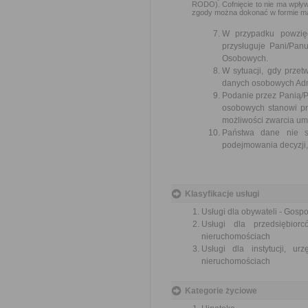
RODO). Cofnięcie to nie ma wpływ
zgody można dokonać w formie ma
W przypadku powzię
przysługuje Pani/Pa
Osobowych.
W sytuacji, gdy prze
danych osobowych Admi
Podanie przez Panią/P
osobowych stanowi pr
możliwości zwarcia um
Państwa dane nie są
podejmowania decyzji, 
Klasyfikacje usługi
Usługi dla obywateli - Gos
Usługi dla przedsiębio
nieruchomościach
Usługi dla instytucji, 
nieruchomościach
Kategorie życiowe