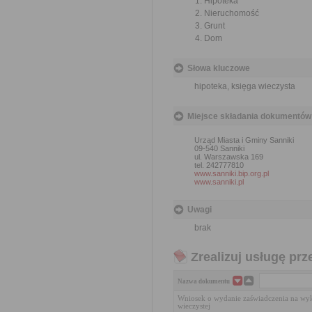
Hipoteka
Nieruchomość
Grunt
Dom
Słowa kluczowe
hipoteka, księga wieczysta
Miejsce składania dokumentów
Urząd Miasta i Gminy Sanniki
09-540 Sanniki
ul. Warszawska 169
tel. 242777810
www.sanniki.bip.org.pl
www.sanniki.pl
Uwagi
brak
Zrealizuj usługę prz
Nazwa dokumentu
Wniosek o wydanie zaświadczenia na wykr
wieczystej