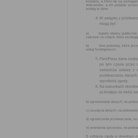
kontaktu, a które nie są wymagan
dobrowolne, a ich podanie oznac
podają te dane.
W związku z przetwar
mogą być:
a) organy władzy publicznej ora
zakresie i w celach, które wynik
b) inne podmioty, które przetw
usług hostingowych.
Pani/Pana dane osobow
po tym czasie przez
zwłaszcza ustawy z 
przetwarzania danych 
wycofania zgody.
Na warunkach określon
a) dostępu do treści s
b) sprostowania danych, na podsta
c) usunięcia danych, na podstawie
d) ograniczenia przetwarzania, na
e) wniesienia sprzeciwu, na podst
f) cofnięcia zgody w dowolnym m