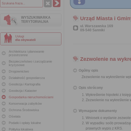
WYSZUKIWARKA
Urząd Miasta i Gmin
TERYTORIALNA
ul. Warszawska 169
09-540 Sanniki
Usługi
dla obywateli
Architektura i planowanie
przestrzenne
Zezwolenie na wykre
Bezpieczeństwo i zarządzanie
kryzysowe
Ogólny opis
Drogownictwo
Zezwolenie na wykreślenie wpis
Działalność gospodarcza
Geodezja i Kartografia
Opis skrócony
Geodezja i Kataster
Wykreślenie hipoteki z księg
Gospodarka nieruchomościami
Zezwolenie na wykreślenie w
Konserwacja zabytków
Ochrona Środowiska
Wymagane dokumenty
Oświata
Wniosek o wydanie zezwolen
Podatki i opłaty lokalne
W wypadku soób prowadzącyc
prawnych wypis z KRS.
Polityka lokalowa