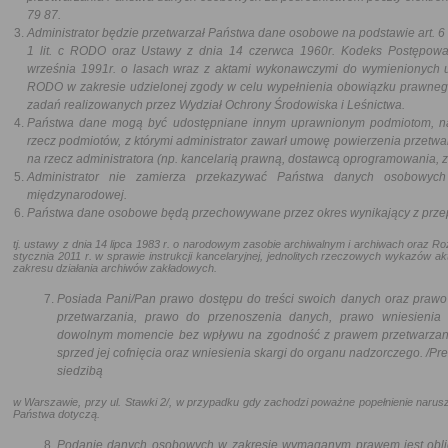
79 87.
Administrator będzie przetwarzał Państwa dane osobowe na podstawie art. 6 
1 lit. c RODO oraz Ustawy z dnia 14 czerwca 1960r. Kodeks Postępowan
września 1991r. o lasach wraz z aktami wykonawczymi do wymienionych ust
RODO w zakresie udzielonej zgody w celu wypełnienia obowiązku prawnego
zadań realizowanych przez Wydział Ochrony Środowiska i Leśnictwa.
Państwa dane mogą być udostępniane innym uprawnionym podmiotom, na
rzecz podmiotów, z którymi administrator zawarł umowę powierzenia przetwa
na rzecz administratora (np. kancelarią prawną, dostawcą oprogramowania,
Administrator nie zamierza przekazywać Państwa danych osobowych 
międzynarodowej.
Państwa dane osobowe będą przechowywane przez okres wynikający z prze
tj. ustawy z dnia 14 lipca 1983 r. o narodowym zasobie archiwalnym i archiwach oraz R
stycznia 2011 r. w sprawie instrukcji kancelaryjnej, jednolitych rzeczowych wykazó
zakresu działania archiwów zakładowych.
Posiada Pani/Pan prawo dostępu do treści swoich danych oraz prawo 
przetwarzania, prawo do przenoszenia danych, prawo wniesienia
dowolnym momencie bez wpływu na zgodność z prawem przetwarzani
sprzed jej cofnięcia oraz wniesienia skargi do organu nadzorczego. /
siedzibą
w Warszawie, przy ul. Stawki 2/, w przypadku gdy zachodzi poważne popełnienie naru
Państwa dotyczą.
Podanie danych osobowych w zakresie wymaganym prawem jest oblig