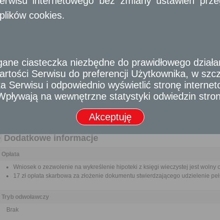
erwisu internetowego bez zmiany ustawień przegl
Dokument stanowiący podstawę wpisu hipoteki (oryginał do wglądu celem po
plików cookies.
Pełnomocnictwo w przypadku ustanowienia pełnomocnika wraz z dowodem ui
Odbiorca usługi
Obywatel, Przedsiębiorca, Instytucja
e ciasteczka niezbędne do prawidłowego działania
Termin załatwienia sprawy
Sprawa rozstrzygana jest w trybie cywilnoprawnym. Terminy wynikające z kpa n
rtości Serwisu do preferencji Użytkownika, w szcze
 Serwisu i odpowiednio wyświetlić stronę interne
Informacja
- Wpływają na wewnętrzne statystyki odwiedzin stro
Opłata
Wniosek o odszkodowanie za wywłaszczenie gruntu na drogę jest wolny od op
Akceptuję
17 zł opłata skarbowa za złożenie dokumentu stwierdzającego udzielenie pe
Dodatkowe informacje
Opłata
Wniosek o zezwolenie na wykreślenie hipoteki z księgi wieczystej jest wolny o
17 zł opłata skarbowa za złożenie dokumentu stwierdzającego udzielenie pe
Tryb odwoławczy
Brak