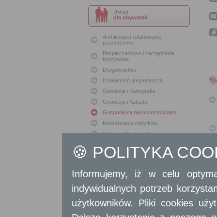
Usługi
dla obywateli
Architektura i planowanie
przestrzenne
Bezpieczeństwo i zarządzanie
kryzysowe
Drogownictwo
Działalność gospodarcza
Geodezja i Kartografia
Geodezja i Kataster
Gospodarka nieruchomościami
Konserwacja zabytków
Ochrona Środowiska
Oświata
🍪 POLITYKA CO
Podatki i opłaty lokalne
Polityka lokalowa
Informujemy, iż w celu optyma
Polityka społeczna
indywidualnych potrzeb korzyst
Skargi i wnioski
Sport i Rekreacja
użytkowników. Pliki cookies uż
Sprawy komunalne