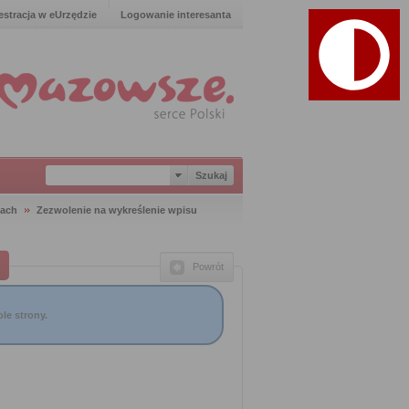
estracja w eUrzędzie
Logowanie interesanta
iach
Zezwolenie na wykreślenie wpisu
Powrót
le strony.