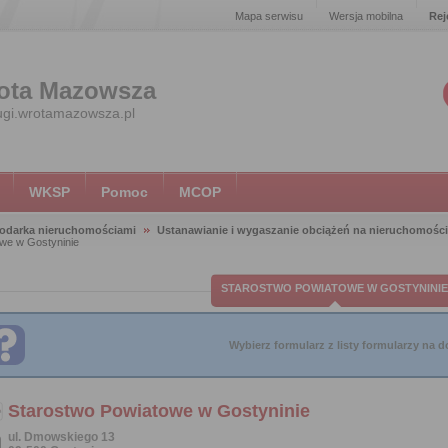
Mapa serwisu
Wersja mobilna
Rej
ota Mazowsza
ugi.wrotamazowsza.pl
WKSP
Pomoc
MCOP
odarka nieruchomościami
Ustanawianie i wygaszanie obciążeń na nieruchomośc
we w Gostyninie
STAROSTWO POWIATOWE W GOSTYNINIE
Wybierz formularz z listy formularzy na do
Starostwo Powiatowe w Gostyninie
ul. Dmowskiego 13