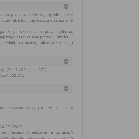
zadań przez właściwe organy albo przez
 przewlekłe lub biurokratyczne załatwianie
nizacji, wzmacnianie praworządności,
lepszego zaspokajania potrzeb ludności.
j zwłoki, nie później jednak niż w ciągu
go (Dz. U. 2024r. poz. 572)
2025r. poz. 341)
ia 27 kwietnia 2016 r. (Dz. Urz. UE L 119 z
: 24 236 79 81.
ą się Państwo kontaktować w sprawach
icznej:
iod@gostynin.powiat.pl
., tel.: 24 236