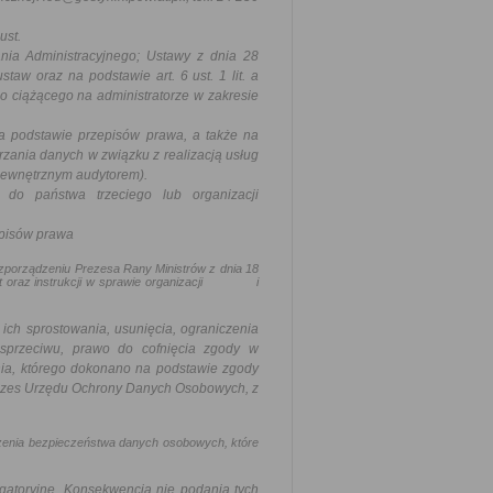
ust.
ia Administracyjnego; Ustawy z dnia 28
aw oraz na podstawie art. 6 ust. 1 lit. a
 ciążącego na administratorze w zakresie
 podstawie przepisów prawa, a także na
rzania danych w związku z realizacją usług
 zewnętrznym audytorem).
do państwa trzeciego lub organizacji
pisów prawa
ozporządzeniu Prezesa Rany Ministrów z dnia 18
w akt oraz instrukcji w sprawie organizacji i
ich sprostowania, usunięcia, ograniczenia
 sprzeciwu, prawo do cofnięcia zgody w
a, którego dokonano na podstawie zgody
Prezes Urzędu Ochrony Danych Osobowych, z
szenia bezpieczeństwa danych osobowych, które
atoryjne. Konsekwencją nie podania tych