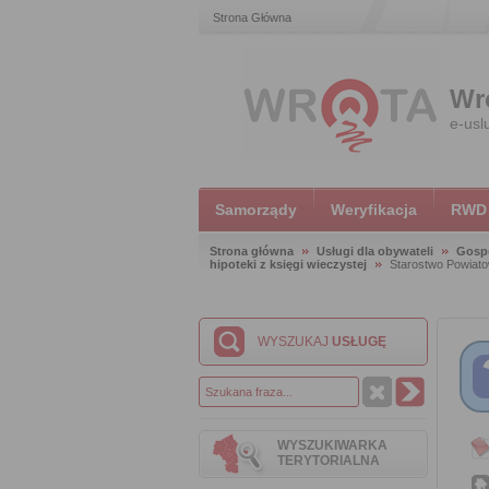
Strona Główna
Wr
e-usl
Samorządy
Weryfikacja
RWD
Strona główna
Usługi dla obywateli
Gosp
hipoteki z księgi wieczystej
Starostwo Powiato
WYSZUKAJ
USŁUGĘ
WYSZUKIWARKA
TERYTORIALNA