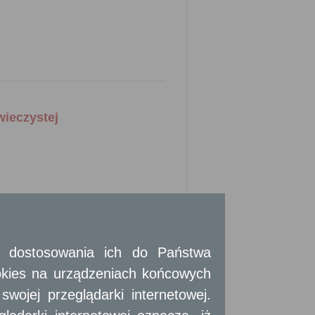
wieczystej
obowiązania.
t na wniosek zainteresowanego.
 i dostosowania ich do Państwa
okies na urządzeniach końcowych
pisie tej działalności, a w wypadku osób
ojej przeglądarki internetowej.