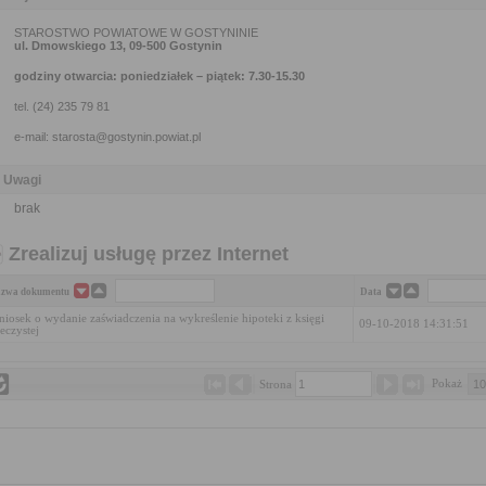
STAROSTWO POWIATOWE W GOSTYNINIE
ul. Dmowskiego 13, 09-500 Gostynin
godziny otwarcia: poniedziałek – piątek: 7.30-15.30
tel. (24) 235 79 81
e-mail: starosta@gostynin.powiat.pl
Uwagi
brak
Zrealizuj usługę przez Internet
zwa dokumentu
Data
iosek o wydanie zaświadczenia na wykreślenie hipoteki z księgi
09-10-2018 14:31:51
eczystej
Pokaż 
Strona 