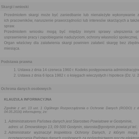
Skargi i wnioski
Przedmiotem skargi może być zaniedbanie lub nienależyte wykonywanie 
ich pracowników, naruszenie praworządności lub interesów skarżących a także
spraw.
Przedmiotem wniosku mogą być między innymi sprawy ulepszenia orga
usprawnienie pracy i zapobieganie nadużyciom, ochrony własności społecznej, 
Organ właściwy dla załatwienia skargi powinien załatwić skargę bez zbędne
miesiąca.
Podstawa prawna
Ustawa z dnia 14 czerwca 1960 r. Kodeks postępowania administracyjne
Ustawa z dnia 6 lipca 1982 r. o księgach wieczystych i hipotece (Dz. U. 
Ochrona danych osobowych
KLAUZULA INFORMACYJNA
Zgodnie z art. 13 ust. 1 Ogólnego Rozporządzenia o Ochronie Danych (RODO) z dn
04.05.2016) informujemy, że:
Administratorem Państwa danych jest Starostwo Powiatowe w Gostyninie,
adres: ul. Dmowskiego 13, 09-500 Gostynin,
starosta@gostynin.powiat.pl
tel.
Administrator wyznaczył Inspektora Ochrony Danych, z którym mog
przetwarzania Państwa danych osobowych za pośrednictwem poczty elektron