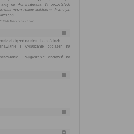
stawą na Administratora. W pozostałych
arzanie może zostać cofnięta w dowolnym
owiat.pl
)
Państwa dane osobowe.
szanie obciążeń na nieruchomościach
tanawianie i wygaszanie obciążeń na
stanawianie i wygaszanie obciążeń na