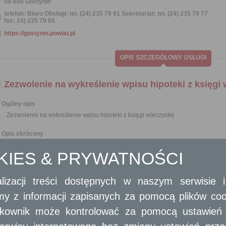
09-500 Gostynin
telefon: Biuro Obsługi: tel. (24) 235 79 81 Sekretariat: tel. (24) 235 79 77
fax: 24) 235 79 85
https://gostynin.powiat.pl
OPIS SZCZEGÓŁOWY USŁUGI
Zezwolenie na wykreślenie wpisu hipoteki z księgi 
Ogólny opis
Zezwolenie na wykreślenie wpisu hipoteki z księgi wieczystej
Opis skrócony
Wykreślenie hipoteki z księgi wieczystej jest możliwe po całkowitej spłacie z
OKIES & PRYWATNOŚCI
Zezwolenie na wykreślenie wpisu hipoteki z księgi wieczystej wydawane jes
Wymagane dokumenty
lizacji treści dostępnych w naszym serwisie
Wniosek o wydanie zezwolenia na wykreślenie hipoteki.
amy z informacji zapisanych za pomocą plików co
W wypadku soób prowadzących działalność gospodarczą - zaświadczenie o w
prawnych wypis z KRS.
ytkownik może kontrolować za pomocą ustawień sw
Dokument potwierdzający spłatę hipoteki (oryginał).
Aktualny odpis z księgi wieczystej (oryginał).