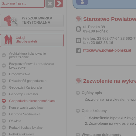
WYSZUKIWARKA
Starostwo Powiatow
TERYTORIALNA
ul. Płocka 39
09-100 Płońsk
Usługi
telefon: 23 662-77-64 23 662-
dla obywateli
fax: 23 662-38-16
http://www.powiat-plonski.pl
Architektura i planowanie
przestrzenne
Bezpieczeństwo i zarządzanie
kryzysowe
Drogownictwo
Zezwolenie na wykre
Działalność gospodarcza
Geodezja i Kartografia
Ogólny opis
Geodezja i Kataster
Zezwolenie na wykreślenie wpis
Gospodarka nieruchomościami
Konserwacja zabytków
Opis skrócony
Ochrona Środowiska
Wykreślenie hipoteki z księg
Oświata
Zezwolenie na wykreślenie w
Podatki i opłaty lokalne
Polityka lokalowa
Wymagane dokumenty