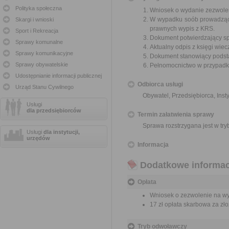
Polityka społeczna
Wniosek o wydanie zezwolen
W wypadku soób prowadzącyc
Skargi i wnioski
prawnych wypis z KRS.
Sport i Rekreacja
Dokument potwierdzający spła
Sprawy komunalne
Aktualny odpis z księgi wiecz
Sprawy komunikacyjne
Dokument stanowiący podsta
Sprawy obywatelskie
Pełnomocnictwo w przypadku
Udostępnianie informacji publicznej
Odbiorca usługi
Urząd Stanu Cywilnego
Obywatel, Przedsiębiorca, Insty
Usługi
dla przedsiębiorców
Termin załatwienia sprawy
Sprawa rozstrzygana jest w tr
Usługi
dla instytucji,
urzędów
Informacja
Dodatkowe informac
Opłata
Wniosek o zezwolenie na wykr
17 zł opłata skarbowa za z
Tryb odwoławczy