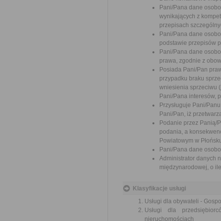
Pani/Pana dane osobo
wynikających z kompete
przepisach szczególny
Pani/Pana dane osobo
podstawie przepisów 
Pani/Pana dane osobo
prawa, zgodnie z obow
Posiada Pani/Pan praw
przypadku braku sprzec
wniesienia sprzeciwu 
Pani/Pana interesów, p
Przysługuje Pani/Pan
Pani/Pan, iż przetwar
Podanie przez Panią/
podania, a konsekwenc
Powiatowym w Płońsku
Pani/Pana dane osobo
Administrator danych 
międzynarodowej, o il
Klasyfikacje usługi
Usługi dla obywateli - Gos
Usługi dla przedsiębio
nieruchomościach