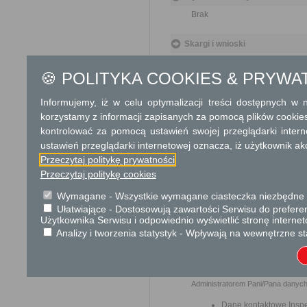
Brak
Skargi i wnioski
Przedmiotem skargi może by
🍪 POLITYKA COOKIES & PRYWA
ich pracowników, naruszenie p
spraw.
Przedmiotem wniosku mogą 
Informujemy, iż w celu optymalizacji treści dostępnych w
usprawnienie pracy i zapobieg
korzystamy z informacji zapisanych za pomocą plików cookie
Organ właściwy dla załatwien
kontrolować za pomocą ustawień swojej przeglądarki inter
miesiąca.
ustawień przeglądarki internetowej oznacza, iż użytkownik ak
Przeczytaj politykę prywatności
Podstawa prawna
Przeczytaj politykę cookies
Ustawa z dnia 14 czer
Wymagane - Wszystkie wymagane ciasteczka niezbędne do
Ustawa z dnia 6 lipca 1
Ułatwiające - Dostosowują zawartości Serwisu do preferen
Użytkownika Serwisu i odpowiednio wyświetlić stronę interne
Ochrona danych osobowych
Analizy i tworzenia statystyk - Wpływają na wewnętrzne st
Zgodnie z art. 13 ust. 1 i ust. 2 
ochrony osób fizycznych w związ
uchylenia dyrektywy 95/46/WE (Og
Administratorem Pani/Pana danych 
Dane kontaktowe Insp