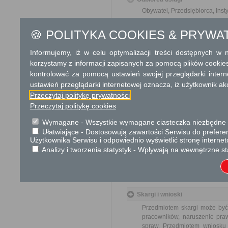
Obywatel, Przedsiębiorca, Insty
Termin załatwienia sprawy
🍪 POLITYKA COOKIES & PRYWA
Sprawa rozstrzygana jest w t
zastosowania.
Informujemy, iż w celu optymalizacji treści dostępnych w
korzystamy z informacji zapisanych za pomocą plików cookie
Informacja
kontrolować za pomocą ustawień swojej przeglądarki inter
ustawień przeglądarki internetowej oznacza, iż użytkownik ak
Dodatkowe informac
Przeczytaj politykę prywatności
Przeczytaj politykę cookies
Opłata
Wniosek o zmianę terminu wni
Wymagane - Wszystkie wymagane ciasteczka niezbędne do
Opłata skarbowa w kwocie 1
Ułatwiające - Dostosowują zawartości Serwisu do preferen
jego odpisu, wypisu lub kopii
Użytkownika Serwisu i odpowiednio wyświetlić stronę interne
Analizy i tworzenia statystyk - Wpływają na wewnętrzne st
Tryb odwoławczy
Brak
Skargi i wnioski
Przedmiotem skargi może być
pracowników, naruszenie praw
spraw. Przedmiotem wniosku 