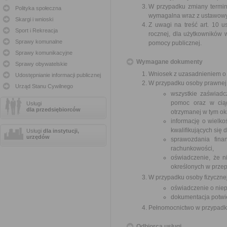
W przypadku zmiany terminu
Polityka społeczna
wymagalna wraz z ustawowym
Skargi i wnioski
Z uwagi na treść art. 10 u
Sport i Rekreacja
rocznej, dla użytkowników 
Sprawy komunalne
pomocy publicznej.
Sprawy komunikacyjne
Wymagane dokumenty
Sprawy obywatelskie
Wniosek z uzasadnieniem o u
Udostępnianie informacji publicznej
W przypadku osoby prawnej
Urząd Stanu Cywilnego
wszystkie zaświadc
pomoc oraz w ciąg
Usługi
dla przedsiębiorców
otrzymanej w tym ok
informację o wielk
kwalifikujących się
Usługi
dla instytucji,
urzędów
sprawozdania fina
rachunkowości,
oświadczenie, że ni
określonych w przep
W przypadku osoby fizycznej
oświadczenie o niep
dokumentacja potwie
Pełnomocnictwo w przypadku
Odbiorca usługi