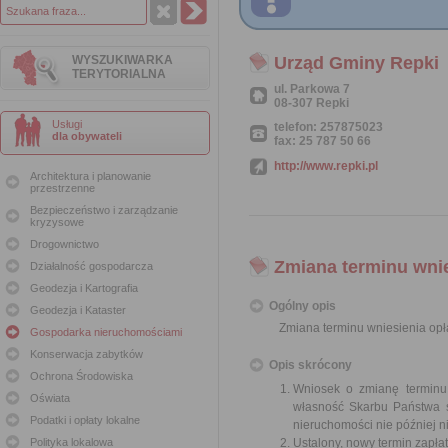
WYSZUKIWARKA
Urząd Gminy Repki
TERYTORIALNA
ul. Parkowa 7
08-307 Repki
Usługi
telefon: 257875023
dla obywateli
fax: 25 787 50 66
http://www.repki.pl
Architektura i planowanie
przestrzenne
Bezpieczeństwo i zarządzanie
kryzysowe
Drogownictwo
Zmiana terminu wnie
Działalność gospodarcza
Geodezja i Kartografia
Ogólny opis
Geodezja i Kataster
Zmiana terminu wniesienia opła
Gospodarka nieruchomościami
Konserwacja zabytków
Opis skrócony
Ochrona Środowiska
Wniosek o zmianę terminu 
Oświata
własność Skarbu Państwa s
Podatki i opłaty lokalne
nieruchomości nie później n
Polityka lokalowa
Ustalony, nowy termin zapł