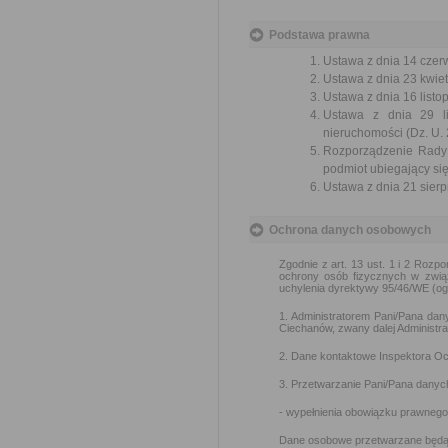
Podstawa prawna
Ustawa z dnia 14 czer
Ustawa z dnia 23 kwiet
Ustawa z dnia 16 listop
Ustawa z dnia 29 li
nieruchomości (Dz. U. 
Rozporządzenie Rady 
podmiot ubiegający się
Ustawa z dnia 21 sierp
Ochrona danych osobowych
Zgodnie z art. 13 ust. 1 i 2 Rozp
ochrony osób fizycznych w zwią
uchylenia dyrektywy 95/46/WE (og
1. Administratorem Pani/Pana dan
Ciechanów, zwany dalej Administr
2. Dane kontaktowe Inspektora O
3. Przetwarzanie Pani/Pana danyc
- wypełnienia obowiązku prawnego 
Dane osobowe przetwarzane będą 