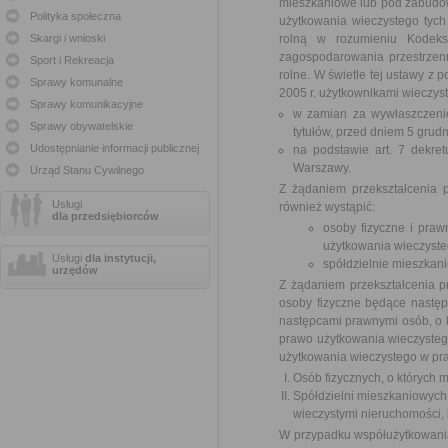
mieszkaniowe lub pod zabudow
Polityka społeczna
użytkowania wieczystego tyc
Skargi i wnioski
rolną w rozumieniu Kodeks
zagospodarowania przestrzen
Sport i Rekreacja
rolne. W świetle tej ustawy z
Sprawy komunalne
2005 r. użytkownikami wieczyst
Sprawy komunikacyjne
w zamian za wywłaszczenie
Sprawy obywatelskie
tytułów, przed dniem 5 grudn
Udostępnianie informacji publicznej
na podstawie art. 7 dekre
Warszawy.
Urząd Stanu Cywilnego
Z żądaniem przekształcenia
Usługi
również wystąpić:
dla przedsiębiorców
osoby fizyczne i praw
użytkowania wieczyste
Usługi
dla instytucji,
spółdzielnie mieszkan
urzędów
Z żądaniem przekształcenia 
osoby fizyczne będące następ
następcami prawnymi osób, o któ
prawo użytkowania wieczystego
użytkowania wieczystego w pra
Osób fizycznych, o których m
Spółdzielni mieszkaniowych
wieczystymi nieruchomości, k
W przypadku współużytkowania