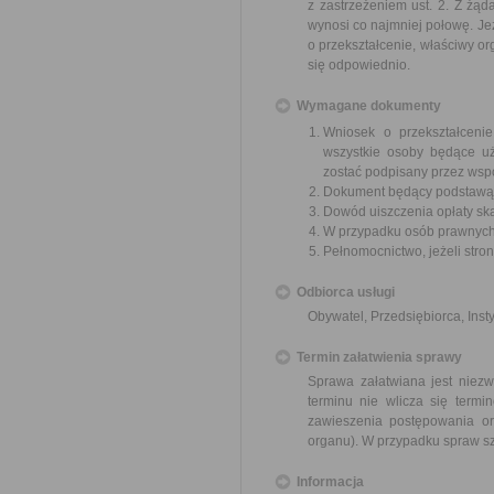
z zastrzeżeniem ust. 2. Z żą
wynosi co najmniej połowę. Je
o przekształcenie, właściwy o
się odpowiednio.
Wymagane dokumenty
Wniosek o przekształceni
wszystkie osoby będące u
zostać podpisany przez wsp
Dokument będący podstawą 
Dowód uiszczenia opłaty sk
W przypadku osób prawnych 
Pełnomocnictwo, jeżeli stro
Odbiorca usługi
Obywatel, Przedsiębiorca, Insty
Termin załatwienia sprawy
Sprawa załatwiana jest niezw
terminu nie wlicza się term
zawieszenia postępowania o
organu). W przypadku spraw sz
Informacja