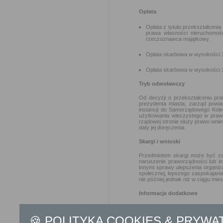
Opłata
Opłata z tytułu przekształceni
prawa własności nieruchomoś
rzeczoznawca majątkowy.
Opłata skarbowa w wysokości 1
Opłata skarbowa w wysokości 1
Tryb odwoławczy
Od decyzji o przekształceniu pr
prezydenta miasta, zarząd powia
instancji do Samorządowego Koleg
użytkowania wieczystego w prawo
rządowej stronie służy prawo wnie
daty jej doręczenia.
Skargi i wnioski
Przedmiotem skargi może być zan
naruszenie praworządności lub i
innymi sprawy ulepszenia organiz
społecznej, lepszego zaspokajania
nie później jednak niż w ciągu mies
Informacje dodatkowe
W trakcie postępowania 
występować do innych org
🍪 POLITYKA COOKIES & PRYWA