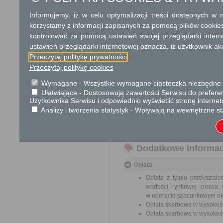
Bonifikaty od opłaty za 
o przekształceniu prawa
Informujemy, iż w celu optymalizacji treści dostępnych w
korzystamy z informacji zapisanych za pomocą plików cookie
Podstawa prawna
kontrolować za pomocą ustawień swojej przeglądarki inter
Ustawa z dnia 14 czerwca 1960 
ustawień przeglądarki internetowej oznacza, iż użytkownik ak
Przeczytaj politykę prywatności
Ustawa z dnia 23 kwietnia 1964 
Przeczytaj politykę cookies
Ustawa z dnia 16 listopada 2006
Wymagane - Wszystkie wymagane ciasteczka niezbędne do
Ustawa z dnia 29 lipca 2005 r
Ułatwiające - Dostosowują zawartości Serwisu do preferen
poz. 900)
Użytkownika Serwisu i odpowiednio wyświetlić stronę interne
Analizy i tworzenia statystyk - Wpływają na wewnętrzne st
Rozporządzenie Rady Ministrów 
o pomoc de minimis (Dz. U. 2024
Ustawa z dnia 21 sierpnia 1997
Dodatkowe informac
Opłata
Opłata z tytułu przekszta
wartości rynkowej prawa 
w operacie szacunkowym ok
Opłata skarbowa w wysokośc
Opłata skarbowa w wysokośc