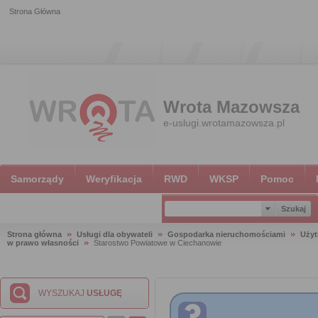
Strona Główna
Wrota Mazowsza
e-uslugi.wrotamazowsza.pl
Samorządy
Weryfikacja
RWD
WKSP
Pomoc
Strona główna
Usługi dla obywateli
Gospodarka nieruchomościami
Użyt
w prawo własności
Starostwo Powiatowe w Ciechanowie
WYSZUKAJ
USŁUGĘ