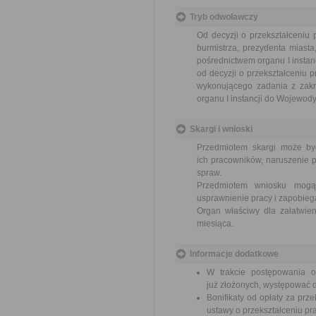
Tryb odwoławczy
Od decyzji o przekształceniu
burmistrza, prezydenta miast
pośrednictwem organu I instan
od decyzji o przekształceniu
wykonującego zadania z zakr
organu I instancji do Wojewody
Skargi i wnioski
Przedmiotem skargi może by
ich pracowników, naruszenie p
spraw.
Przedmiotem wniosku mogą 
usprawnienie pracy i zapobieg
Organ właściwy dla załatwien
miesiąca.
Informacje dodatkowe
W trakcie postępowania 
już złożonych, występować d
Bonifikaty od opłaty za prz
ustawy o przekształceniu p