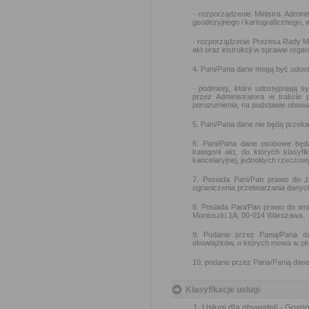
· rozporządzenie Ministra Admini
geodezyjnego i kartograficznego, 
· rozporządzenie Prezesa Rady Min
akt oraz instrukcji w sprawie orga
4. Pani/Pana dane mogą być udos
· podmioty, które udostępniają 
przez Administratora w trakcie
porozumienia, na podstawie obow
5. Pani/Pana dane nie będą przek
6. Pani/Pana dane osobowe będ
kategorii akt, do których klasyf
kancelaryjnej, jednolitych rzeczow
7. Posiada Pani/Pan prawo do ż
ograniczenia przetwarzania danyc
8. Posiada Pani/Pan prawo do wn
Moniuszki 1A, 00-014 Warszawa.
9. Podanie przez Panią/Pana d
obowiązków, o których mowa w pkt
10. podane przez Pana/Panią dane
Klasyfikacje usługi
Usługi dla obywateli - Gosp