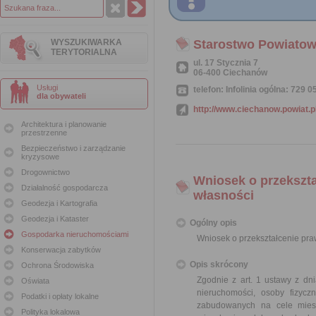
WYSZUKIWARKA
Starostwo Powiatow
TERYTORIALNA
ul. 17 Stycznia 7
06-400 Ciechanów
Usługi
telefon: Infolinia ogólna: 729
dla obywateli
http://www.ciechanow.powiat.p
Architektura i planowanie
przestrzenne
Bezpieczeństwo i zarządzanie
kryzysowe
Drogownictwo
Wniosek o przekszt
Działalność gospodarcza
własności
Geodezja i Kartografia
Geodezja i Kataster
Ogólny opis
Gospodarka nieruchomościami
Wniosek o przekształcenie pr
Konserwacja zabytków
Opis skrócony
Ochrona Środowiska
Zgodnie z art. 1 ustawy z dn
Oświata
nieruchomości, osoby fizyc
Podatki i opłaty lokalne
zabudowanych na cele mies
Polityka lokalowa