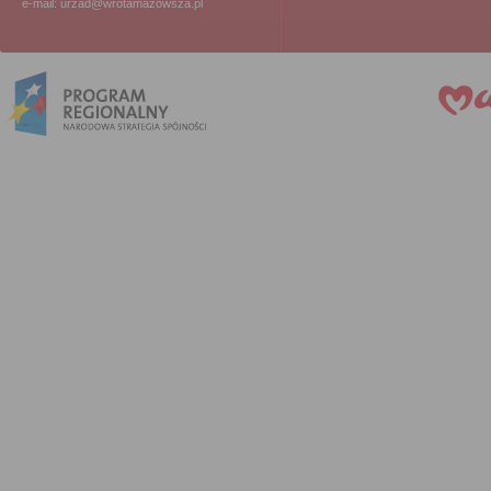
e-mail: urzad@wrotamazowsza.pl