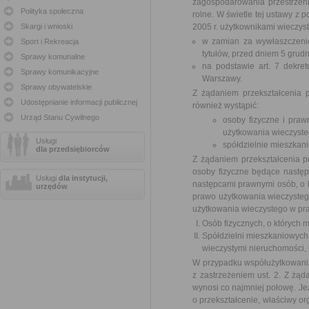
zagospodarowania przestrzen
Polityka społeczna
rolne. W świetle tej ustawy z
Skargi i wnioski
2005 r. użytkownikami wieczyst
w zamian za wywłaszczenie
Sport i Rekreacja
tytułów, przed dniem 5 grudn
Sprawy komunalne
na podstawie art. 7 dekre
Sprawy komunikacyjne
Warszawy.
Sprawy obywatelskie
Z żądaniem przekształcenia
Udostępnianie informacji publicznej
również wystąpić:
Urząd Stanu Cywilnego
osoby fizyczne i praw
użytkowania wieczyste
Usługi
spółdzielnie mieszkan
dla przedsiębiorców
Z żądaniem przekształcenia 
osoby fizyczne będące następ
Usługi
dla instytucji,
następcami prawnymi osób, o któ
urzędów
prawo użytkowania wieczystego
użytkowania wieczystego w pra
Osób fizycznych, o których m
Spółdzielni mieszkaniowych
wieczystymi nieruchomości, k
W przypadku współużytkowania
z zastrzeżeniem ust. 2. Z żą
wynosi co najmniej połowę. Je
o przekształcenie, właściwy o