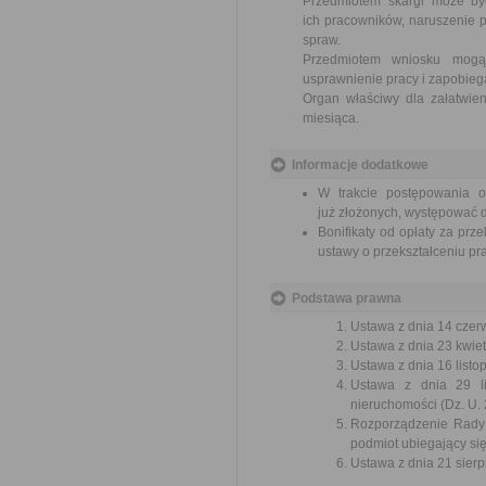
Przedmiotem skargi może by
ich pracowników, naruszenie p
spraw.
Przedmiotem wniosku mogą 
usprawnienie pracy i zapobieg
Organ właściwy dla załatwien
miesiąca.
Informacje dodatkowe
W trakcie postępowania 
już złożonych, występować d
Bonifikaty od opłaty za prz
ustawy o przekształceniu p
Podstawa prawna
Ustawa z dnia 14 czer
Ustawa z dnia 23 kwiet
Ustawa z dnia 16 listop
Ustawa z dnia 29 li
nieruchomości (Dz. U. 
Rozporządzenie Rady 
podmiot ubiegający się
Ustawa z dnia 21 sierp