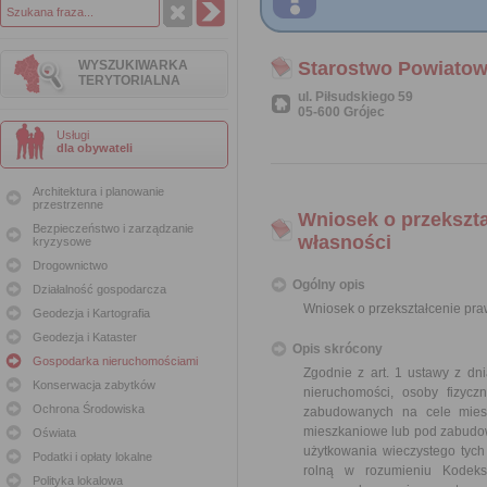
WYSZUKIWARKA
Starostwo Powiatow
TERYTORIALNA
ul. Piłsudskiego 59
05-600 Grójec
Usługi
dla obywateli
Architektura i planowanie
przestrzenne
Wniosek o przekszt
Bezpieczeństwo i zarządzanie
własności
kryzysowe
Drogownictwo
Ogólny opis
Działalność gospodarcza
Wniosek o przekształcenie pr
Geodezja i Kartografia
Geodezja i Kataster
Opis skrócony
Gospodarka nieruchomościami
Zgodnie z art. 1 ustawy z dn
Konserwacja zabytków
nieruchomości, osoby fizyc
Ochrona Środowiska
zabudowanych na cele mies
mieszkaniowe lub pod zabudow
Oświata
użytkowania wieczystego tyc
Podatki i opłaty lokalne
rolną w rozumieniu Kodeks
Polityka lokalowa