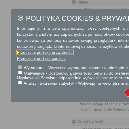
Opłata
Opłata z tytułu przekszta
wartości rynkowej prawa 
🍪 POLITYKA COOKIES & PRYWA
w operacie szacunkowym ok
Opłata skarbowa w wysokośc
Informujemy, iż w celu optymalizacji treści dostępnych w
Opłata skarbowa w wysokośc
korzystamy z informacji zapisanych za pomocą plików cookie
kontrolować za pomocą ustawień swojej przeglądarki inter
Informacje o płatnościach
ustawień przeglądarki internetowej oznacza, iż użytkownik ak
Numer rachunku bankowego:
Przeczytaj politykę prywatności
969128000220010000086600
Przeczytaj politykę cookies
Nazwa odbiorcy rachunku ba
Powiat Grójecki
Wymagane - Wszystkie wymagane ciasteczka niezbędne do
Ułatwiające - Dostosowują zawartości Serwisu do preferen
Tryb odwoławczy
Użytkownika Serwisu i odpowiednio wyświetlić stronę interne
Analizy i tworzenia statystyk - Wpływają na wewnętrzne st
Od decyzji o przekształceniu
burmistrza, prezydenta miast
pośrednictwem organu I instan
od decyzji o przekształceniu
wykonującego zadania z zakr
organu I instancji do Wojewody
Skargi i wnioski