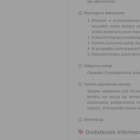
się odpowiednio.
Wymagane dokumenty
Wniosek o przekształceni
wszystkie osoby będące u
zostać podpisany przez wsp
Dokument będący podstawą 
Dowód uiszczenia opłaty sk
W przypadku osób prawnych 
Pełnomocnictwo, jeżeli stro
Odbiorca usługi
Obywatel, Przedsiębiorca, Insty
Termin załatwienia sprawy
Sprawa załatwiana jest niezw
terminu nie wlicza się term
zawieszenia postępowania o
organu). W przypadku spraw sz
Informacja
Dodatkowe informac