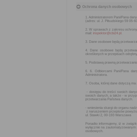
Ochrona danych osobowych
1. Administratorem Pani/Pana dan
(adres: ul. J. Piłsudskiego 59 05-6
2. W sprawach z zakresu ochron
mail:
inspektor@cbi24.pl
.
3. Dane osobowe będą przetwarzan
4. Dane osobowe będą przetwar
określonych w przepisach odrębny
5. Podstawą prawną przetwarzania d
6. 6. Odbiorcami Pani/Pana da
Administratora.
7. Osoba, której dane dotyczą ma
- dostępu do treści swoich danyc
swoich danych, a także - w przy
przetwarzania Państwa danych.
- wniesienia skargi do organu na
z naruszeniem przepisów powyżs
ul. Stawki 2, 00-193 Warszawa
Ponadto informujemy, iż w związk
wyłącznie na zautomatyzowanym pr
osobowych.