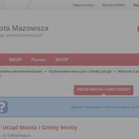
Mapa serwisu
Wersja mobilna
Rej
ota Mazowsza
ugi.wrotamazowsza.pl
WKSP
Pomoc
MCOP
odarka nieruchomościami
Użytkowanie wieczyste i trwały zarząd
Wniosek o p
y
URZĄD MIASTA I GMINY MORDY
Wybierz formularz z listy formularzy na do
Urząd Miasta i Gminy Mordy
ul. Kilińskiego 9