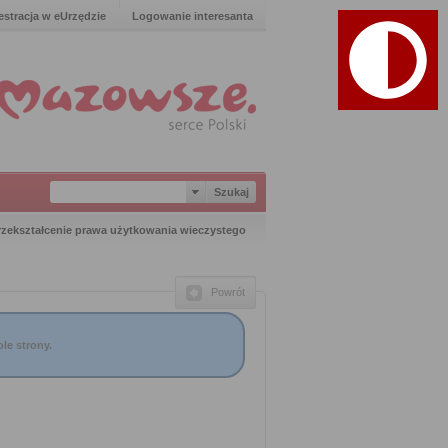
estracja w eUrzędzie
Logowanie interesanta
rzekształcenie prawa użytkowania wieczystego
Powrót
le strony.