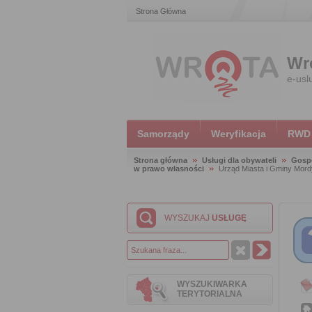
Strona Główna
Wr
e-usl
Samorządy
Weryfikacja
RWD
Strona główna
Usługi dla obywateli
Gosp
w prawo własności
Urząd Miasta i Gminy Mord
WYSZUKAJ
USŁUGĘ
WYSZUKIWARKA
TERYTORIALNA