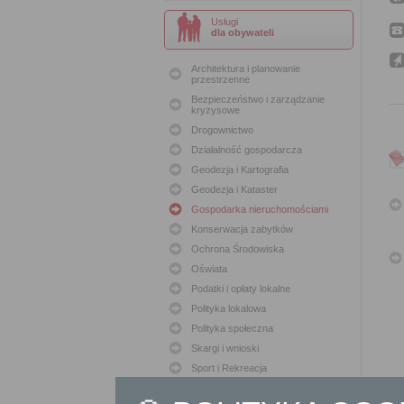
Usługi
dla obywateli
Architektura i planowanie
przestrzenne
Bezpieczeństwo i zarządzanie
kryzysowe
Drogownictwo
Działalność gospodarcza
Geodezja i Kartografia
Geodezja i Kataster
Gospodarka nieruchomościami
Konserwacja zabytków
Ochrona Środowiska
Oświata
Podatki i opłaty lokalne
Polityka lokalowa
Polityka społeczna
Skargi i wnioski
Sport i Rekreacja
Sprawy komunalne