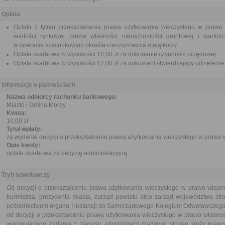
Opłata
Opłata z tytułu przekształcenia prawa użytkowania wieczystego w prawo
wartości rynkowej prawa własności nieruchomości gruntowej i wartośc
w operacie szacunkowym określa rzeczoznawca majątkowy.
Opłata skarbowa w wysokości 10,00 zł za dokonanie czynności urzędowej.
Opłata skarbowa w wysokości 17,00 zł za dokument stwierdzający udzieleni
Informacje o płatnościach
Nazwa odbiorcy rachunku bankowego:
Miasto i Gmina Mordy
Kwota:
10,00 zł
Tytuł wpłaty:
za wydanie decyzji o przekształcenie prawa użytkowania wieczystego w prawo 
Opis kwoty:
opłata skarbowa za decyzję administracyjną
Tryb odwoławczy
Od decyzji o przekształceniu prawa użytkowania wieczystego w prawo własn
burmistrza, prezydenta miasta, zarząd powiatu albo zarząd województwa str
pośrednictwem organu I instancji do Samorządowego Kolegium Odwoławczego w 
od decyzji o przekształceniu prawa użytkowania wieczystego w prawo własnoś
wykonującego zadania z zakresu administracji rządowej stronie służy praw