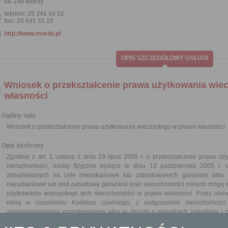
08-140 Mordy
telefon: 25 341 54 02
fax: 25 641 51 15
http://www.mordy.pl
OPIS SZCZEGÓŁOWY USŁUGI
Wniosek o przekształcenie prawa użytkowania wie
własności
Ogólny opis
Wniosek o przekształcenie prawa użytkowania wieczystego w prawo własności
Opis skrócony
Zgodnie z art. 1 ustawy z dnia 29 lipca 2005 r. o przekształceniu prawa u
nieruchomości, osoby fizyczne będące w dniu 13 października 2005 r. u
zabudowanych na cele mieszkaniowe lub zabudowanych garażami albo
mieszkaniowe lub pod zabudowę garażami oraz nieruchomości rolnych mogą w
użytkowania wieczystego tych nieruchomości w prawo własności. Przez nier
rolną w rozumieniu Kodeksu cywilnego, z wyłączeniem nieruchomośc
zagospodarowania przestrzennego albo w decyzji o warunkach zabudowy i z
rolne. W świetle tej ustawy z powyższym żądaniem mogą wystąpić również oso