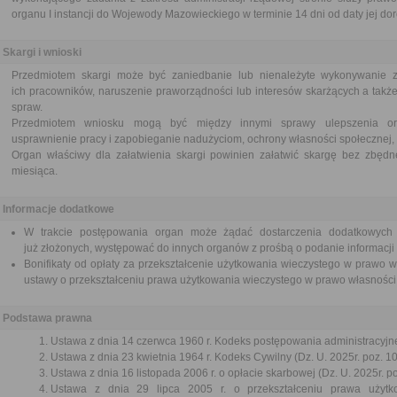
organu I instancji do Wojewody Mazowieckiego w terminie 14 dni od daty jej do
Skargi i wnioski
Przedmiotem skargi może być zaniedbanie lub nienależyte wykonywanie 
ich pracowników, naruszenie praworządności lub interesów skarżących a także
spraw.
Przedmiotem wniosku mogą być między innymi sprawy ulepszenia orga
usprawnienie pracy i zapobieganie nadużyciom, ochrony własności społecznej, 
Organ właściwy dla załatwienia skargi powinien załatwić skargę bez zbędne
miesiąca.
Informacje dodatkowe
W trakcie postępowania organ może żądać dostarczenia dodatkowych
już złożonych, występować do innych organów z prośbą o podanie informacji
Bonifikaty od opłaty za przekształcenie użytkowania wieczystego w prawo w
ustawy o przekształceniu prawa użytkowania wieczystego w prawo własności
Podstawa prawna
Ustawa z dnia 14 czerwca 1960 r. Kodeks postępowania administracyjne
Ustawa z dnia 23 kwietnia 1964 r. Kodeks Cywilny (Dz. U. 2025r. poz. 1
Ustawa z dnia 16 listopada 2006 r. o opłacie skarbowej (Dz. U. 2025r. p
Ustawa z dnia 29 lipca 2005 r. o przekształceniu prawa użyt