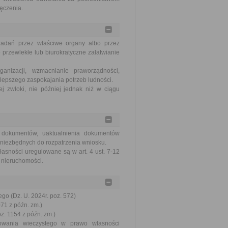
ręczenia.
zadań przez właściwe organy albo przez
 przewlekłe lub biurokratyczne załatwianie
nizacji, wzmacnianie praworządności,
lepszego zaspokajania potrzeb ludności.
j zwłoki, nie później jednak niż w ciągu
 dokumentów, uaktualnienia dokumentów
 niezbędnych do rozpatrzenia wniosku.
łasności uregulowane są w art. 4 ust. 7-12
 nieruchomości.
go (Dz. U. 2024r. poz. 572)
071 z późn. zm.)
oz. 1154 z późn. zm.)
kowania wieczystego w prawo własności