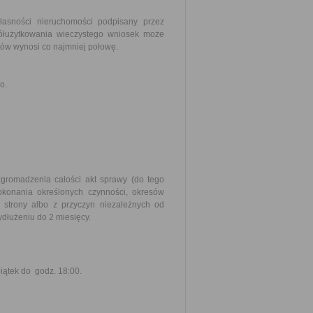
asności nieruchomości podpisany przez
ółużytkowania wieczystego wniosek może
łów wynosi co najmniej połowę.
o.
zgromadzenia całości akt sprawy (do tego
okonania określonych czynności, okresów
strony albo z przyczyn niezależnych od
dłużeniu do 2 miesięcy.
piątek do godz. 18:00.