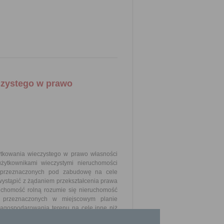
czystego w prawo
żytkowania wieczystego w prawo własności
żytkownikami wieczystymi nieruchomości
 przeznaczonych pod zabudowę na cele
ystąpić z żądaniem przekształcenia prawa
uchomość rolną rozumie się nieruchomość
i przeznaczonych w miejscowym planie
agospodarowania terenu na cele inne niż
by fizyczne będące w dniu 13 października