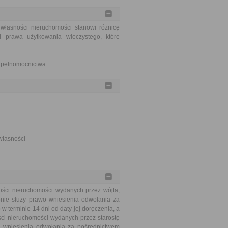
 własności nieruchomości stanowi różnicę
i prawa użytkowania wieczystego, które
e pełnomocnictwa.
własności
ości nieruchomości wydanych przez wójta,
onie służy prawo wniesienia odwołania za
terminie 14 dni od daty jej doręczenia, a
ci nieruchomości wydanych przez starostę
o wniesienia odwołania za pośrednictwem