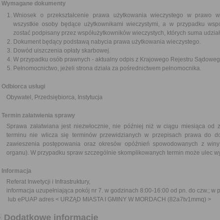
Wymagane dokumenty
Wniosek o przekształcenie prawa użytkowania wieczystego w prawo wł
wszystkie osoby będące użytkownikami wieczystymi, a w przypadku wsp
zostać podpisany przez współużytkowników wieczystych, których suma udzia
Dokument będący podstawą nabycia prawa użytkowania wieczystego.
Dowód uiszczenia opłaty skarbowej.
W przypadku osób prawnych - aktualny odpis z Krajowego Rejestru Sądoweg
Pełnomocnictwo, jeżeli strona działa za pośrednictwem pełnomocnika.
Odbiorca usługi
Obywatel, Przedsiębiorca, Instytucja
Termin załatwienia sprawy
Sprawa załatwiana jest niezwłocznie, nie później niż w ciągu miesiąca od 
terminu nie wlicza się terminów przewidzianych w przepisach prawa do d
zawieszenia postępowania oraz okresów opóźnień spowodowanych z winy 
organu). W przypadku spraw szczególnie skomplikowanych termin może ulec wy
Informacja
Referat Inwetycji i Infrastruktury,
informacja uzupełniająca pokój nr 7. w godzinach 8:00-16:00 od pn. do czw.; w 
lub ePUAP adres <
URZĄD MIASTA I GMINY W MORDACH
(
82a7tv1mmq
) >
Dodatkowe informacje