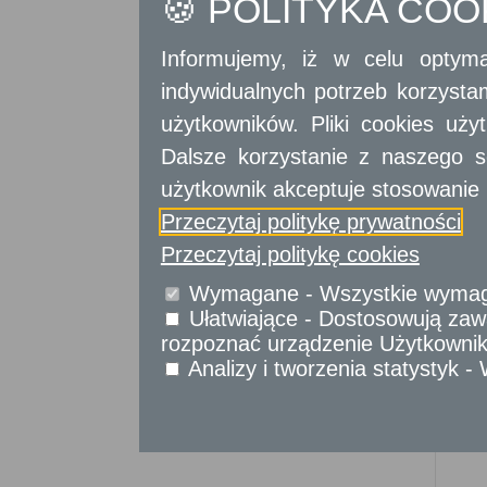
🍪 POLITYKA CO
Sprawy komunikacyjne
Sprawy obywatelskie
Udostępnianie informacji publicznej
Informujemy, iż w celu optyma
Urząd Stanu Cywilnego
indywidualnych potrzeb korzyst
Usługi
użytkowników. Pliki cookies uż
dla przedsiębiorców
Dalsze korzystanie z naszego s
Usługi
dla instytucji,
użytkownik akceptuje stosowanie 
urzędów
Przeczytaj politykę prywatności
Przeczytaj politykę cookies
Wymagane - Wszystkie wymagan
Ułatwiające - Dostosowują zawa
rozpoznać urządzenie Użytkownika
Analizy i tworzenia statystyk 