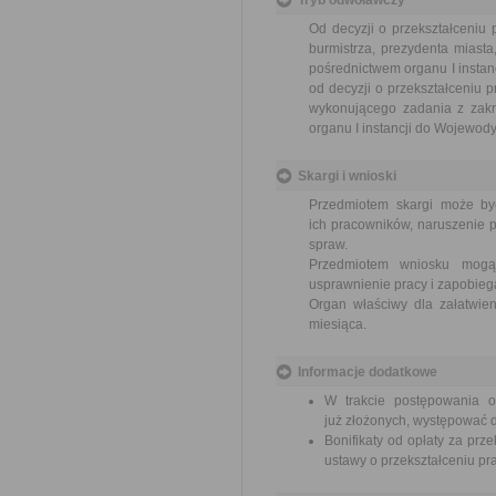
Tryb odwoławczy
Od decyzji o przekształceniu
burmistrza, prezydenta miast
pośrednictwem organu I instan
od decyzji o przekształceniu
wykonującego zadania z zakr
organu I instancji do Wojewody
Skargi i wnioski
Przedmiotem skargi może by
ich pracowników, naruszenie p
spraw.
Przedmiotem wniosku mogą 
usprawnienie pracy i zapobieg
Organ właściwy dla załatwien
miesiąca.
Informacje dodatkowe
W trakcie postępowania 
już złożonych, występować d
Bonifikaty od opłaty za prz
ustawy o przekształceniu p