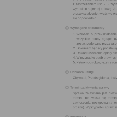
z zastrzeżeniem ust. 2. Z żą
wynosi co najmniej połowę. Je
o przekształcenie, właściwy o
się odpowiednio.
Wymagane dokumenty
Wniosek o przekształceni
wszystkie osoby będące u
zostać podpisany przez wsp
Dokument będący podstawą 
Dowód uiszczenia opłaty sk
W przypadku osób prawnych 
Pełnomocnictwo, jeżeli stro
Odbiorca usługi
Obywatel, Przedsiębiorca, Insty
Termin załatwienia sprawy
Sprawa załatwiana jest niezw
terminu nie wlicza się term
zawieszenia postępowania o
organu). W przypadku spraw sz