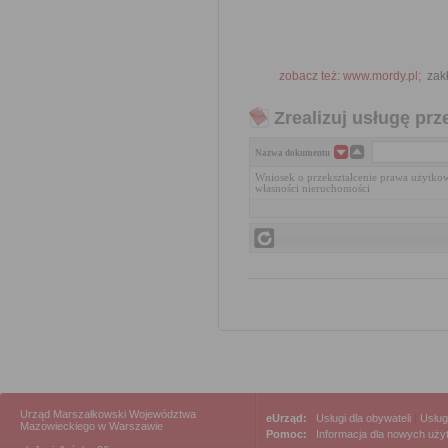
zobacz też: www.mordy.pl;
zakł
Zrealizuj usługę prz
Nazwa dokumentu
Wniosek o przekształcenie prawa użytko
własności nieruchomości
Urząd Marszałkowski Województwa
eUrząd:
Usługi dla obywateli
|
Usług
Mazowieckiego w Warszawie
Pomoc:
Informacja dla nowych uż