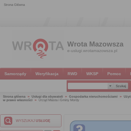
Strona Główna
Wrota Mazowsza
e-uslugi.wrotamazowsza.pl
Samorządy
Weryfikacja
RWD
WKSP
Pomoc
Strona główna
Usługi dla obywateli
Gospodarka nieruchomościami
Użyt
w prawo własności
Urząd Miasta i Gminy Mordy
WYSZUKAJ
USŁUGĘ