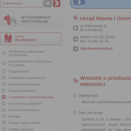
WYSZUKIWARKA
Urząd Miasta i Gmi
TERYTORIALNA
ul. Kilińskiego 9
08-140 Mordy
Usługi
telefon: 25 341 54 02
dla obywateli
fax: 25 641 51 15
http://www.mordy.pl
Architektura i planowanie
przestrzenne
Bezpieczeństwo i zarządzanie
kryzysowe
Drogownictwo
Wniosek o przekszt
Działalność gospodarcza
własności
Geodezja i Kartografia
Geodezja i Kataster
Ogólny opis
Gospodarka nieruchomościami
Wniosek o przekształcenie pr
Konserwacja zabytków
Ochrona Środowiska
Opis skrócony
Oświata
Zgodnie z art. 1 ustawy z dn
Podatki i opłaty lokalne
nieruchomości, osoby fizyc
Polityka lokalowa
zabudowanych na cele mies