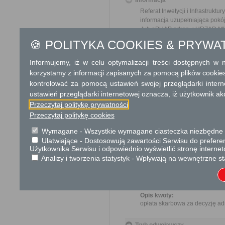
Informacja
Referat Inwetycji i Infrastruktury
informacja uzupełniająca pokój
lub ePUAP adres <
URZĄD MI
🍪 POLITYKA COOKIES & PRYWA
Dodatkowe informac
Informujemy, iż w celu optymalizacji treści dostępnych w
Opłata
korzystamy z informacji zapisanych za pomocą plików cookie
Opłata z tytułu przekszta
kontrolować za pomocą ustawień swojej przeglądarki inter
wartości rynkowej prawa 
ustawień przeglądarki internetowej oznacza, iż użytkownik ak
w operacie szacunkowym ok
Przeczytaj politykę prywatności
Opłata skarbowa w wysokośc
Opłata skarbowa w wysokośc
Przeczytaj politykę cookies
Wymagane - Wszystkie wymagane ciasteczka niezbędne do
Informacje o płatnościach
Ułatwiające - Dostosowują zawartości Serwisu do preferen
Nazwa odbiorcy rachunku ba
Użytkownika Serwisu i odpowiednio wyświetlić stronę interne
Miasto i Gmina Mordy
Analizy i tworzenia statystyk - Wpływają na wewnętrzne st
Kwota:
10,00 zł
Tytuł wpłaty:
za wydanie decyzji o przekszt
Opis kwoty:
opłata skarbowa za decyzję ad