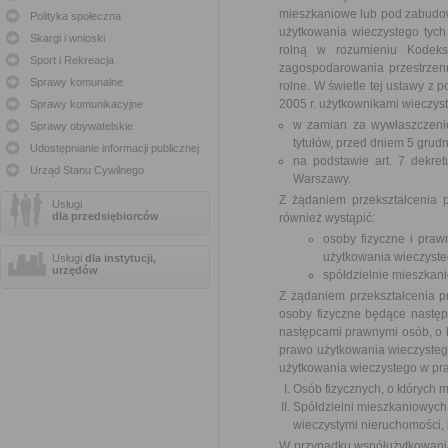
mieszkaniowe lub pod zabudow
Polityka społeczna
użytkowania wieczystego tyc
Skargi i wnioski
rolną w rozumieniu Kodeks
Sport i Rekreacja
zagospodarowania przestrzen
Sprawy komunalne
rolne. W świetle tej ustawy z
2005 r. użytkownikami wieczyst
Sprawy komunikacyjne
w zamian za wywłaszczenie
Sprawy obywatelskie
tytułów, przed dniem 5 grudn
Udostępnianie informacji publicznej
na podstawie art. 7 dekre
Urząd Stanu Cywilnego
Warszawy.
Z żądaniem przekształcenia
Usługi
dla przedsiębiorców
również wystąpić:
osoby fizyczne i praw
użytkowania wieczyste
Usługi
dla instytucji,
urzędów
spółdzielnie mieszkan
Z żądaniem przekształcenia 
osoby fizyczne będące następ
następcami prawnymi osób, o któ
prawo użytkowania wieczystego
użytkowania wieczystego w pra
Osób fizycznych, o których m
Spółdzielni mieszkaniowych
wieczystymi nieruchomości, k
W przypadku współużytkowania