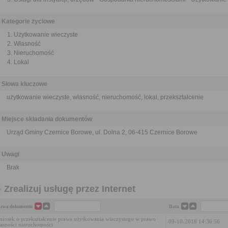
Kategorie życiowe
Użytkowanie wieczyste
Własność
Nieruchomość
Lokal
Słowa kluczowe
użytkowanie wieczyste, własność, nieruchomość, lokal, przekształcenie
Miejsce składania dokumentów
Urząd Gminy Czernice Borowe, ul. Dolna 2, 06-415 Czernice Borowe
Uwagi
Brak
Zrealizuj usługę przez Internet
zwa dokumentu
Data
iosek o przekształcenie prawa użytkowania wieczystego w prawo
09-10-2018 14:36:56
asności nieruchomości