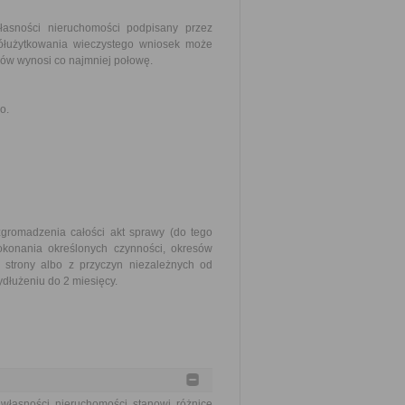
asności nieruchomości podpisany przez
ółużytkowania wieczystego wniosek może
łów wynosi co najmniej połowę.
o.
zgromadzenia całości akt sprawy (do tego
okonania określonych czynności, okresów
strony albo z przyczyn niezależnych od
dłużeniu do 2 miesięcy.
 własności nieruchomości stanowi różnicę