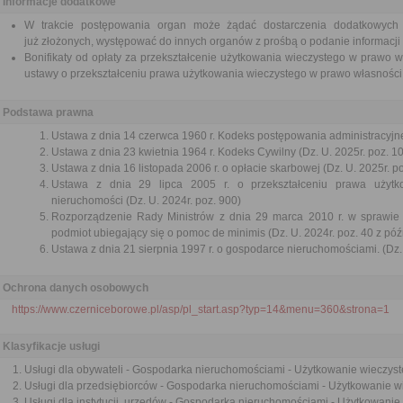
Informacje dodatkowe
W trakcie postępowania organ może żądać dostarczenia dodatkowych
już złożonych, występować do innych organów z prośbą o podanie informacji
Bonifikaty od opłaty za przekształcenie użytkowania wieczystego w prawo w
ustawy o przekształceniu prawa użytkowania wieczystego w prawo własności
Podstawa prawna
Ustawa z dnia 14 czerwca 1960 r. Kodeks postępowania administracyjne
Ustawa z dnia 23 kwietnia 1964 r. Kodeks Cywilny (Dz. U. 2025r. poz. 1
Ustawa z dnia 16 listopada 2006 r. o opłacie skarbowej (Dz. U. 2025r. p
Ustawa z dnia 29 lipca 2005 r. o przekształceniu prawa użyt
nieruchomości (Dz. U. 2024r. poz. 900)
Rozporządzenie Rady Ministrów z dnia 29 marca 2010 r. w sprawie 
podmiot ubiegający się o pomoc de minimis (Dz. U. 2024r. poz. 40 z póź
Ustawa z dnia 21 sierpnia 1997 r. o gospodarce nieruchomościami. (Dz. 
Ochrona danych osobowych
https://www.czerniceborowe.pl/asp/pl_start.asp?typ=14&menu=360&strona=1
Klasyfikacje usługi
Usługi dla obywateli - Gospodarka nieruchomościami - Użytkowanie wieczyste
Usługi dla przedsiębiorców - Gospodarka nieruchomościami - Użytkowanie wie
Usługi dla instytucji, urzędów - Gospodarka nieruchomościami - Użytkowanie 