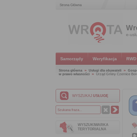
Strona Główna
Wr
e-usl
Samorządy
Weryfikacja
RWD
Strona główna
Usługi dla obywateli
Gosp
w prawo własności
Urząd Gminy Czernice Bo
WYSZUKAJ
USŁUGĘ
WYSZUKIWARKA
TERYTORIALNA