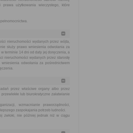
i prawa użytkowania wieczystego, które
e pełnomocnictwa.
ości nieruchomości wydanych przez wójta,
onie służy prawo wniesienia odwołania za
terminie 14 dni od daty jej doręczenia, a
ci nieruchomości wydanych przez starostę
o wniesienia odwołania za pośrednictwem
ręczenia.
zadań przez właściwe organy albo przez
 przewlekłe lub biurokratyczne załatwianie
nizacji, wzmacnianie praworządności,
lepszego zaspokajania potrzeb ludności.
j zwłoki, nie później jednak niż w ciągu