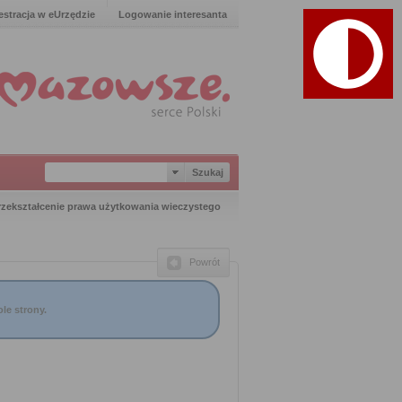
estracja w eUrzędzie
Logowanie interesanta
rzekształcenie prawa użytkowania wieczystego
Powrót
le strony.