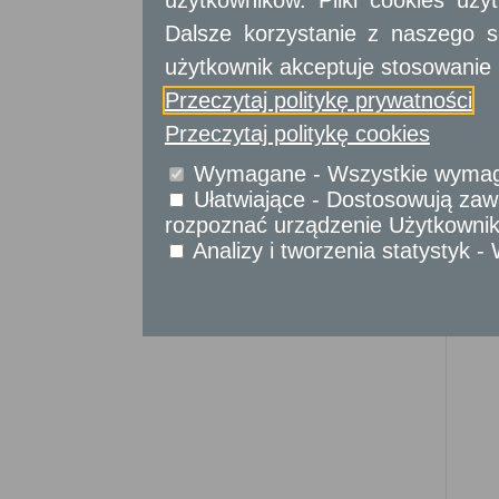
użytkowników. Pliki cookies uż
Sprawy komunikacyjne
Dalsze korzystanie z naszego s
Sprawy obywatelskie
Udostępnianie informacji publicznej
użytkownik akceptuje stosowanie 
Urząd Stanu Cywilnego
Przeczytaj politykę prywatności
Usługi
Przeczytaj politykę cookies
dla przedsiębiorców
Wymagane - Wszystkie wymagan
Usługi
dla instytucji,
urzędów
Ułatwiające - Dostosowują zawa
rozpoznać urządzenie Użytkownika
Analizy i tworzenia statystyk 