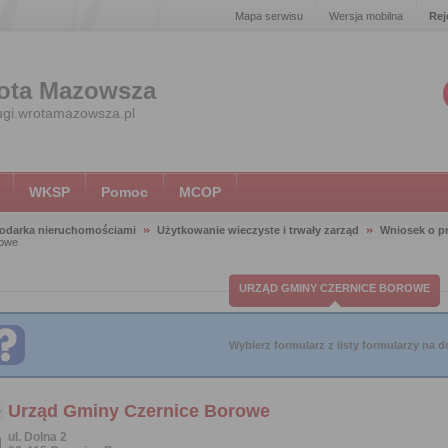
Mapa serwisu
Wersja mobilna
Rej
ota Mazowsza
ugi.wrotamazowsza.pl
WKSP
Pomoc
MCOP
odarka nieruchomościami
Użytkowanie wieczyste i trwały zarząd
Wniosek o p
rowe
URZĄD GMINY CZERNICE BOROWE
Wybierz formularz z listy formularzy na do
Urząd Gminy Czernice Borowe
ul. Dolna 2