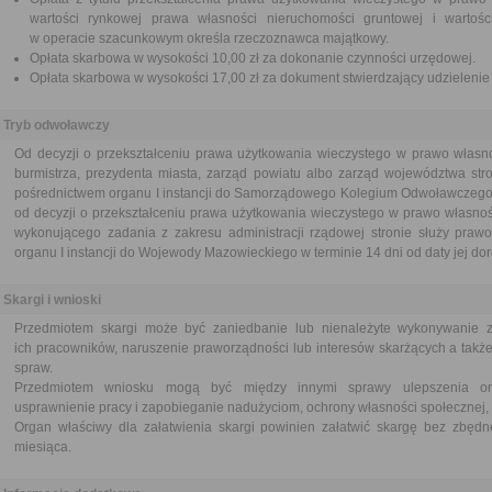
wartości rynkowej prawa własności nieruchomości gruntowej i wartośc
w operacie szacunkowym określa rzeczoznawca majątkowy.
Opłata skarbowa w wysokości 10,00 zł za dokonanie czynności urzędowej.
Opłata skarbowa w wysokości 17,00 zł za dokument stwierdzający udzieleni
Tryb odwoławczy
Od decyzji o przekształceniu prawa użytkowania wieczystego w prawo własn
burmistrza, prezydenta miasta, zarząd powiatu albo zarząd województwa str
pośrednictwem organu I instancji do Samorządowego Kolegium Odwoławczego w 
od decyzji o przekształceniu prawa użytkowania wieczystego w prawo własnoś
wykonującego zadania z zakresu administracji rządowej stronie służy praw
organu I instancji do Wojewody Mazowieckiego w terminie 14 dni od daty jej do
Skargi i wnioski
Przedmiotem skargi może być zaniedbanie lub nienależyte wykonywanie 
ich pracowników, naruszenie praworządności lub interesów skarżących a także
spraw.
Przedmiotem wniosku mogą być między innymi sprawy ulepszenia orga
usprawnienie pracy i zapobieganie nadużyciom, ochrony własności społecznej, 
Organ właściwy dla załatwienia skargi powinien załatwić skargę bez zbędne
miesiąca.