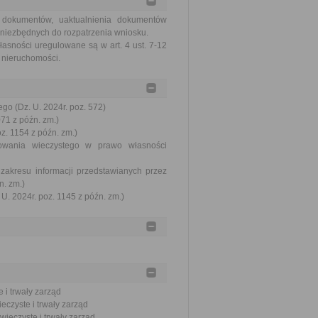
 dokumentów, uaktualnienia dokumentów
 niezbędnych do rozpatrzenia wniosku.
łasności uregulowane są w art. 4 ust. 7-12
 nieruchomości.
go (Dz. U. 2024r. poz. 572)
071 z późn. zm.)
oz. 1154 z późn. zm.)
kowania wieczystego w prawo własności
zakresu informacji przedstawianych przez
n. zm.)
U. 2024r. poz. 1145 z późn. zm.)
 i trwały zarząd
czyste i trwały zarząd
wieczyste i trwały zarząd