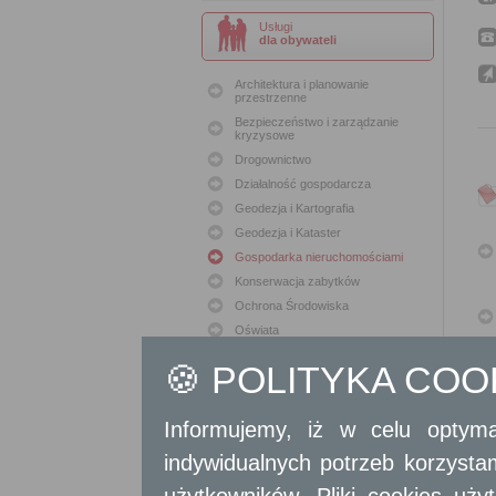
Usługi
dla obywateli
Architektura i planowanie
przestrzenne
Bezpieczeństwo i zarządzanie
kryzysowe
Drogownictwo
Działalność gospodarcza
Geodezja i Kartografia
Geodezja i Kataster
Gospodarka nieruchomościami
Konserwacja zabytków
Ochrona Środowiska
Oświata
Podatki i opłaty lokalne
🍪 POLITYKA CO
Polityka lokalowa
Polityka społeczna
Informujemy, iż w celu optyma
Skargi i wnioski
Sport i Rekreacja
indywidualnych potrzeb korzyst
Sprawy komunalne