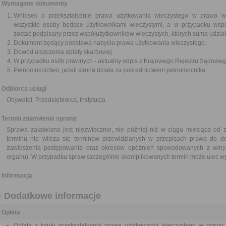
Wymagane dokumenty
Wniosek o przekształcenie prawa użytkowania wieczystego w prawo wł
wszystkie osoby będące użytkownikami wieczystymi, a w przypadku wsp
zostać podpisany przez współużytkowników wieczystych, których suma udzia
Dokument będący podstawą nabycia prawa użytkowania wieczystego.
Dowód uiszczenia opłaty skarbowej.
W przypadku osób prawnych - aktualny odpis z Krajowego Rejestru Sądoweg
Pełnomocnictwo, jeżeli strona działa za pośrednictwem pełnomocnika.
Odbiorca usługi
Obywatel, Przedsiębiorca, Instytucja
Termin załatwienia sprawy
Sprawa załatwiana jest niezwłocznie, nie później niż w ciągu miesiąca od 
terminu nie wlicza się terminów przewidzianych w przepisach prawa do d
zawieszenia postępowania oraz okresów opóźnień spowodowanych z winy 
organu). W przypadku spraw szczególnie skomplikowanych termin może ulec wy
Informacja
Dodatkowe informacje
Opłata
Opłata z tytułu przekształcenia prawa użytkowania wieczystego w prawo