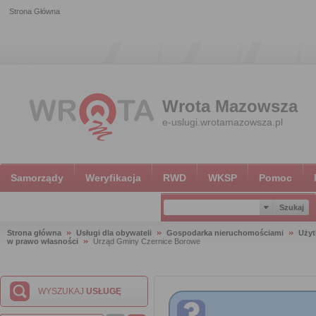
Strona Główna
Wrota Mazowsza
e-uslugi.wrotamazowsza.pl
Samorządy
Weryfikacja
RWD
WKSP
Pomoc
Strona główna
Usługi dla obywateli
Gospodarka nieruchomościami
Użyt
w prawo własności
Urząd Gminy Czernice Borowe
WYSZUKAJ
USŁUGĘ