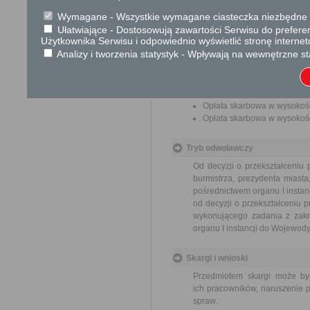
Informacja
Wymagane - Wszystkie wymagane ciasteczka niezbędne do
Dodatkowe informac
Ułatwiające - Dostosowują zawartości Serwisu do preferen
Użytkownika Serwisu i odpowiednio wyświetlić stronę interne
Opłata
Analizy i tworzenia statystyk - Wpływają na wewnętrzne st
Opłata z tytułu przekszta
wartości rynkowej prawa 
w operacie szacunkowym ok
Opłata skarbowa w wysokośc
Opłata skarbowa w wysokośc
Tryb odwoławczy
Od decyzji o przekształceniu
burmistrza, prezydenta miast
pośrednictwem organu I instan
od decyzji o przekształceniu
wykonującego zadania z zakr
organu I instancji do Wojewody
Skargi i wnioski
Przedmiotem skargi może by
ich pracowników, naruszenie p
spraw.