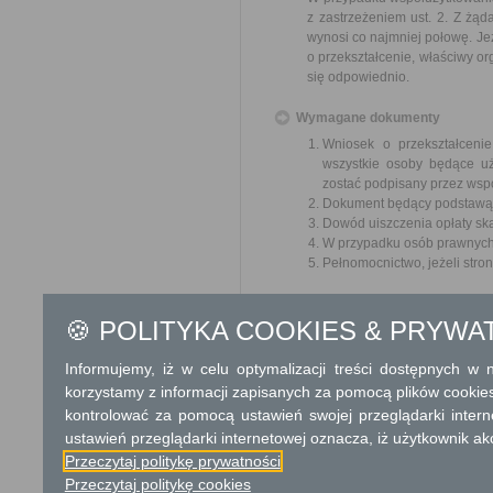
z zastrzeżeniem ust. 2. Z żą
wynosi co najmniej połowę. Je
o przekształcenie, właściwy o
się odpowiednio.
Wymagane dokumenty
Wniosek o przekształceni
wszystkie osoby będące u
zostać podpisany przez wsp
Dokument będący podstawą 
Dowód uiszczenia opłaty sk
W przypadku osób prawnych 
Pełnomocnictwo, jeżeli stro
Odbiorca usługi
🍪 POLITYKA COOKIES & PRYWA
Obywatel, Przedsiębiorca, Insty
Informujemy, iż w celu optymalizacji treści dostępnych w
Termin załatwienia sprawy
korzystamy z informacji zapisanych za pomocą plików cookie
Sprawa załatwiana jest niezw
terminu nie wlicza się term
kontrolować za pomocą ustawień swojej przeglądarki inter
zawieszenia postępowania o
ustawień przeglądarki internetowej oznacza, iż użytkownik ak
organu). W przypadku spraw sz
Przeczytaj politykę prywatności
Przeczytaj politykę cookies