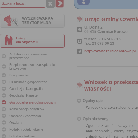
WYSZUKIWARKA
Urząd Gminy Czern
TERYTORIALNA
ul. Dolna 2
06-415 Czernice Borowe
Usługi
telefon: 23 674 62 15
dla obywateli
fax: 23 677 00 13
http://www.czerniceborowe.pl
Architektura i planowanie
przestrzenne
Bezpieczeństwo i zarządzanie
kryzysowe
Drogownictwo
Wniosek o przekszt
Działalność gospodarcza
własności
Geodezja i Kartografia
Geodezja i Kataster
Ogólny opis
Gospodarka nieruchomościami
Wniosek o przekształcenie pr
Konserwacja zabytków
Ochrona Środowiska
Opis skrócony
Oświata
Zgodnie z art. 1 ustawy z dn
Podatki i opłaty lokalne
nieruchomości, osoby fizyc
Polityka lokalowa
zabudowanych na cele mies