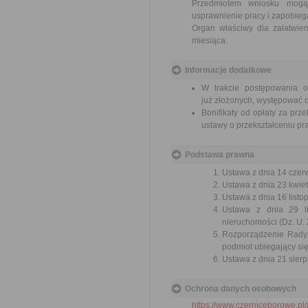
Przedmiotem wniosku mogą 
usprawnienie pracy i zapobieg
Organ właściwy dla załatwien
miesiąca.
Informacje dodatkowe
W trakcie postępowania 
już złożonych, występować d
Bonifikaty od opłaty za prz
ustawy o przekształceniu p
Podstawa prawna
Ustawa z dnia 14 czer
Ustawa z dnia 23 kwiet
Ustawa z dnia 16 listop
Ustawa z dnia 29 li
nieruchomości (Dz. U. 
Rozporządzenie Rady 
podmiot ubiegający się
Ustawa z dnia 21 sierp
Ochrona danych osobowych
https://www.czerniceborowe.p