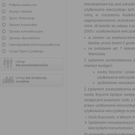
mieszkaniowe lub pod zabudow
Polityka społeczna
użytkowania wieczystego tyc
Skargi i wnioski
rolną w rozumieniu Kodeks
Sport i Rekreacja
zagospodarowania przestrzen
Sprawy komunalne
rolne. W świetle tej ustawy z
2005 r. użytkownikami wieczyst
Sprawy komunikacyjne
w zamian za wywłaszczenie
Sprawy obywatelskie
tytułów, przed dniem 5 grudn
Udostępnianie informacji publicznej
na podstawie art. 7 dekre
Urząd Stanu Cywilnego
Warszawy.
Z żądaniem przekształcenia
Usługi
dla przedsiębiorców
również wystąpić:
osoby fizyczne i praw
użytkowania wieczyste
Usługi
dla instytucji,
urzędów
spółdzielnie mieszkan
Z żądaniem przekształcenia 
osoby fizyczne będące następ
następcami prawnymi osób, o któ
prawo użytkowania wieczystego
użytkowania wieczystego w pra
Osób fizycznych, o których m
Spółdzielni mieszkaniowych
wieczystymi nieruchomości, k
W przypadku współużytkowania