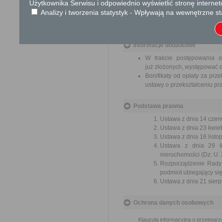
Użytkownika Serwisu i odpowiednio wyświetlić stronę interne
usprawnienie pracy i zapobieg
Analizy i tworzenia statystyk - Wpływają na wewnętrzne st
Organ właściwy dla załatwien
miesiąca.
Informacje dodatkowe
W trakcie postępowania 
już złożonych, występować d
Bonifikaty od opłaty za prz
ustawy o przekształceniu p
Podstawa prawna
Ustawa z dnia 14 czer
Ustawa z dnia 23 kwiet
Ustawa z dnia 16 listop
Ustawa z dnia 29 li
nieruchomości (Dz. U. 
Rozporządzenie Rady 
podmiot ubiegający się
Ustawa z dnia 21 sierp
Ochrona danych osobowych
Klauzula informacyjna o przetwar