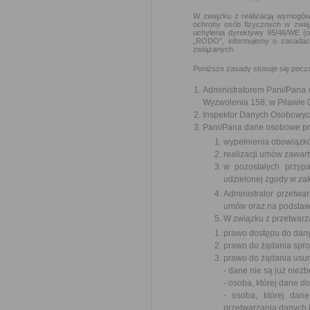
W związku z realizacją wymogów 
ochrony osób fizycznych w zwią
uchylenia dyrektywy 95/46/WE (o
„RODO”, informujemy o zasadac
związanych.
Poniższe zasady stosuje się poc
Administratorem Pani/Pana d
Wyzwolenia 158, w Pilawie 0
Inspektor Danych Osobowyc
Pani/Pana dane osobowe prz
wypełnienia obowiązk
realizacji umów zawart
w pozostałych przyp
udzielonej zgody w zak
Administrator przetw
umów oraz na podstawi
W związku z przetwarz
prawo dostępu do dany
prawo do żądania spr
prawo do żądania usun
- dane nie są już niez
- osoba, której dane 
- osoba, której dan
przetwarzania danych 