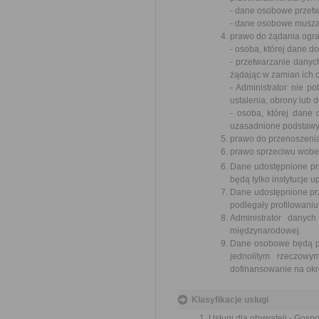
- dane osobowe przet
- dane osobowe muszą 
prawo do żądania ogra
- osoba, której dane 
- przetwarzanie danyc
żądając w zamian ich 
- Administrator nie p
ustalenia, obrony lub 
- osoba, której dane
uzasadnione podstawy 
prawo do przenoszeni
prawo sprzeciwu wobe
Dane udostępnione pr
będą tylko instytucje
Dane udostępnione pr
podlegały profilowaniu
Administrator danyc
międzynarodowej.
Dane osobowe będą prz
jednolitym rzeczow
dofinansowanie na okre
Klasyfikacje usługi
Usługi dla obywateli - Gosp