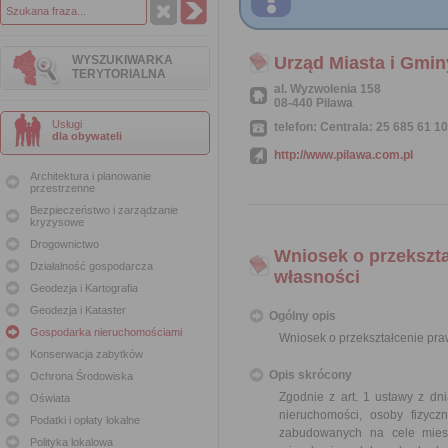
WYSZUKIWARKA
Urząd Miasta i Gmin
TERYTORIALNA
al. Wyzwolenia 158
08-440 Pilawa
Usługi
telefon: Centrala: 25 685 61 10
dla obywateli
http://www.pilawa.com.pl
Architektura i planowanie
przestrzenne
Bezpieczeństwo i zarządzanie
kryzysowe
Drogownictwo
Wniosek o przekszt
Działalność gospodarcza
własności
Geodezja i Kartografia
Geodezja i Kataster
Ogólny opis
Gospodarka nieruchomościami
Wniosek o przekształcenie pr
Konserwacja zabytków
Opis skrócony
Ochrona Środowiska
Zgodnie z art. 1 ustawy z dn
Oświata
nieruchomości, osoby fizyc
Podatki i opłaty lokalne
zabudowanych na cele mies
Polityka lokalowa