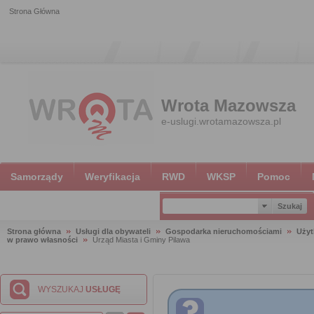
Strona Główna
Wrota Mazowsza
e-uslugi.wrotamazowsza.pl
Samorządy
Weryfikacja
RWD
WKSP
Pomoc
Strona główna
Usługi dla obywateli
Gospodarka nieruchomościami
Użyt
w prawo własności
Urząd Miasta i Gminy Pilawa
WYSZUKAJ
USŁUGĘ