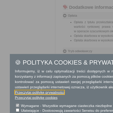
Dodatkowe informac
Opłata
Opłata z tytułu przekszta
wartości rynkowej prawa 
w operacie szacunkowym ok
Opłata skarbowa w wysokośc
Opłata skarbowa w wysokośc
Tryb odwoławczy
Od decyzji o przekształceniu
🍪 POLITYKA COOKIES & PRYWA
burmistrza, prezydenta miast
pośrednictwem organu I instan
Informujemy, iż w celu optymalizacji treści dostępnych w
od decyzji o przekształceniu
wykonującego zadania z zakr
korzystamy z informacji zapisanych za pomocą plików cookie
organu I instancji do Wojewody
kontrolować za pomocą ustawień swojej przeglądarki inter
ustawień przeglądarki internetowej oznacza, iż użytkownik ak
Skargi i wnioski
Przeczytaj politykę prywatności
Przeczytaj politykę cookies
Przedmiotem skargi może by
ich pracowników, naruszenie p
Wymagane - Wszystkie wymagane ciasteczka niezbędne do
spraw.
Ułatwiające - Dostosowują zawartości Serwisu do preferen
Przedmiotem wniosku mogą 