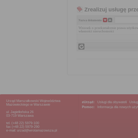
Zrealizuj usługę prz
Nazwa dokumentu
Wniosek o przekształcenie prawa użytko
własności nieruchomości
Urząd Marszałkowski Województwa
eUrząd:
Usługi dla obywateli
|
Usług
Mazowieckiego w Warszawie
Pomoc:
Informacja dla nowych uż
ul. Jagiellońska 26
03-719 Warszawa
tel. (+48 22) 5979-100
fax (+48 22) 5979-290
e-mail: urzad@wrotamazowsza.pl