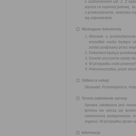
z zastrzeżeniem ust. 2. Z żą
wynosi co najmniej połowę. Je
o przekształcenie, właściwy o
się odpowiednio.
Wymagane dokumenty
Wniosek o przekształceni
wszystkie osoby będące u
zostać podpisany przez wsp
Dokument będący podstawą 
Dowód uiszczenia opłaty sk
W przypadku osób prawnych 
Pełnomocnictwo, jeżeli stro
Odbiorca usługi
Obywatel, Przedsiębiorca, Insty
Termin załatwienia sprawy
Sprawa załatwiana jest niezw
terminu nie wlicza się term
zawieszenia postępowania o
organu). W przypadku spraw sz
Informacja