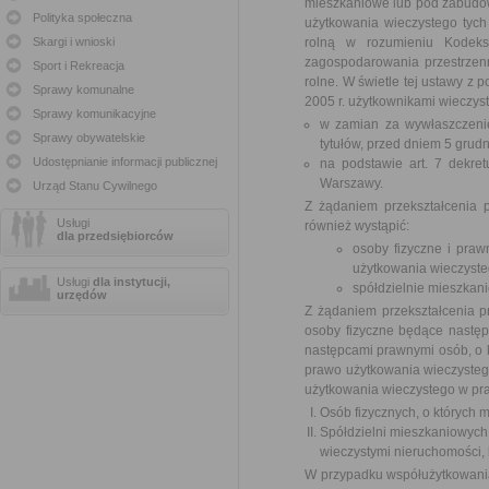
mieszkaniowe lub pod zabudow
Polityka społeczna
użytkowania wieczystego tyc
Skargi i wnioski
rolną w rozumieniu Kodeks
zagospodarowania przestrzen
Sport i Rekreacja
rolne. W świetle tej ustawy z
Sprawy komunalne
2005 r. użytkownikami wieczyst
Sprawy komunikacyjne
w zamian za wywłaszczenie
Sprawy obywatelskie
tytułów, przed dniem 5 grudn
Udostępnianie informacji publicznej
na podstawie art. 7 dekre
Warszawy.
Urząd Stanu Cywilnego
Z żądaniem przekształcenia
Usługi
również wystąpić:
dla przedsiębiorców
osoby fizyczne i praw
użytkowania wieczyste
Usługi
dla instytucji,
spółdzielnie mieszkan
urzędów
Z żądaniem przekształcenia 
osoby fizyczne będące następ
następcami prawnymi osób, o któ
prawo użytkowania wieczystego
użytkowania wieczystego w pra
Osób fizycznych, o których m
Spółdzielni mieszkaniowych
wieczystymi nieruchomości, k
W przypadku współużytkowania