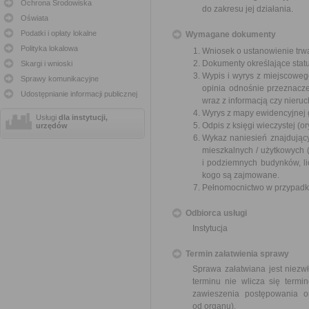
Ochrona Środowiska
do zakresu jej działania.
Oświata
Podatki i opłaty lokalne
Wymagane dokumenty
Polityka lokalowa
Wniosek o ustanowienie trw
Dokumenty określające status 
Skargi i wnioski
Wypis i wyrys z miejscowe
Sprawy komunikacyjne
opinia odnośnie przeznacze
Udostępnianie informacji publicznej
wraz z informacją czy nieru
Wyrys z mapy ewidencyjnej g
Usługi
dla instytucji,
Odpis z księgi wieczystej (or
urzędów
Wykaz naniesień znajdujący
mieszkalnych / użytkowych 
i podziemnych budynków, li
kogo są zajmowane.
Pełnomocnictwo w przypadku
Odbiorca usługi
Instytucja
Termin załatwienia sprawy
Sprawa załatwiana jest niezw
terminu nie wlicza się term
zawieszenia postępowania 
od organu).