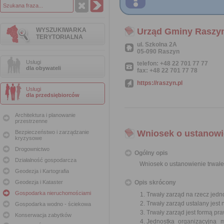
WYSZUKIWARKA
Urząd Gminy Raszy
TERYTORIALNA
ul. Szkolna 2A
05-090 Raszyn
Usługi
telefon: +48 22 701 77 77
dla obywateli
fax: +48 22 701 77 78
https://raszyn.pl
Usługi
dla przedsiębiorców
Architektura i planowanie
przestrzenne
Wniosek o ustanowie
Bezpieczeństwo i zarządzanie
kryzysowe
Drogownictwo
Ogólny opis
Działalność gospodarcza
Wniosek o ustanowienie trwałe
Geodezja i Kartografia
Geodezja i Kataster
Opis skrócony
Gospodarka nieruchomościami
Trwały zarząd na rzecz jedn
Trwały zarząd ustalany jest
Gospodarka wodno - ściekowa
Trwały zarząd jest formą pr
Konserwacja zabytków
Jednostka organizacyjna 