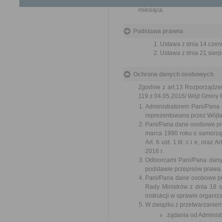
Organ właściwy dla załatwien
miesiąca.
Podstawa prawna
Ustawa z dnia 14 czer
Ustawa z dnia 21 sierp
Ochrona danych osobowych
Zgodnie z art.13 Rozporządze
119 z 04.05.2016/ Wójt Gminy R
Administratorem Pani/Pana
reprezentowana przez Wójt
Pani/Pana dane osobowe prz
marca 1990 roku o samorząd
Art. 6 ust. 1 lit. c i e, ora
2016 r.
Odbiorcami Pani/Pana dan
podstawie przepisów prawa.
Pani/Pana dane osobowe pr
Rady Ministrów z dnia 18 s
instrukcji w sprawie organi
W związku z przetwarzanie
żądania od Adminis