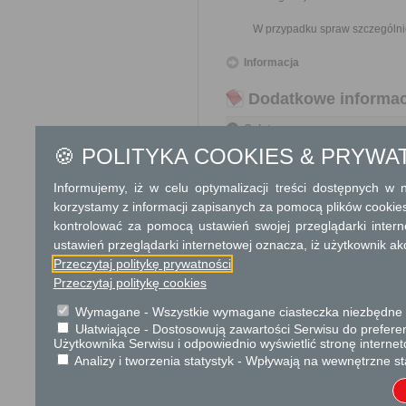
W przypadku spraw szczególni
Informacja
Dodatkowe informac
Opłata
🍪 POLITYKA COOKIES & PRYWA
Wniosek o ustanowienie trwa
17 zł opłata skarbowa za z
Informujemy, iż w celu optymalizacji treści dostępnych w
korzystamy z informacji zapisanych za pomocą plików cookie
Tryb odwoławczy
kontrolować za pomocą ustawień swojej przeglądarki inter
Odwołanie wnosi się do Wojewo
ustawień przeglądarki internetowej oznacza, iż użytkownik ak
który ją wydał. O zachowaniu
Przeczytaj politykę prywatności
placówce pocztowej operatora 
Przeczytaj politykę cookies
Skargi i wnioski
Wymagane - Wszystkie wymagane ciasteczka niezbędne do
Przedmiotem skargi może by
Ułatwiające - Dostosowują zawartości Serwisu do preferen
ich pracowników, naruszenie p
Użytkownika Serwisu i odpowiednio wyświetlić stronę interne
spraw.
Analizy i tworzenia statystyk - Wpływają na wewnętrzne st
Przedmiotem wniosku mogą 
usprawnienie pracy i zapobieg