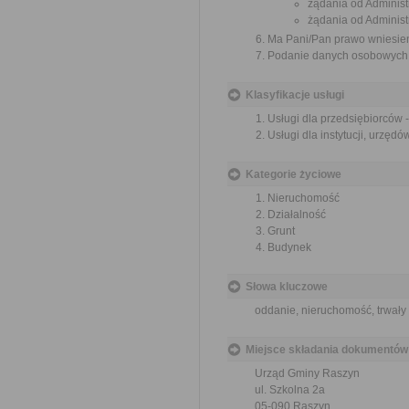
żądania od Adminis
żądania od Administ
Ma Pani/Pan prawo wniesien
Podanie danych osobowych j
Klasyfikacje usługi
Usługi dla przedsiębiorców 
Usługi dla instytucji, urzę
Kategorie życiowe
Nieruchomość
Działalność
Grunt
Budynek
Słowa kluczowe
oddanie, nieruchomość, trwały
Miejsce składania dokumentów
Urząd Gminy Raszyn
ul. Szkolna 2a
05-090 Raszyn