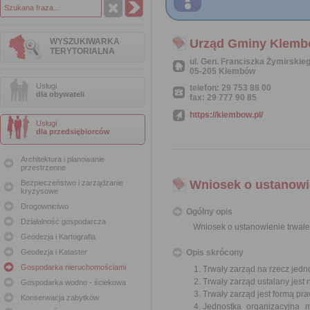
WYSZUKIWARKA
Urząd Gminy Klem
TERYTORIALNA
ul. Gen. Franciszka Żymirskie
05-205 Klembów
Usługi
telefon: 29 753 88 00
dla obywateli
fax: 29 777 90 85
https://klembow.pl/
Usługi
dla przedsiębiorców
Architektura i planowanie
przestrzenne
Wniosek o ustanowie
Bezpieczeństwo i zarządzanie
kryzysowe
Drogownictwo
Ogólny opis
Działalność gospodarcza
Wniosek o ustanowienie trwałe
Geodezja i Kartografia
Geodezja i Kataster
Opis skrócony
Gospodarka nieruchomościami
Trwały zarząd na rzecz jedn
Trwały zarząd ustalany jest
Gospodarka wodno - ściekowa
Trwały zarząd jest formą pr
Konserwacja zabytków
Jednostka organizacyjna 