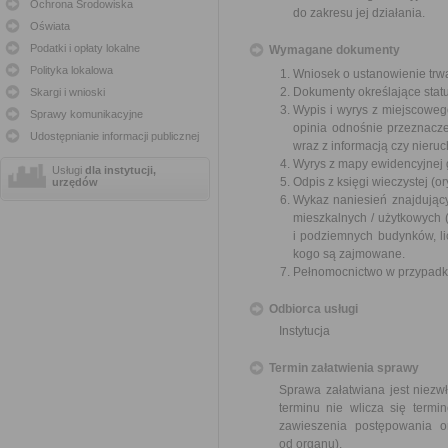
Ochrona Środowiska
do zakresu jej działania.
Oświata
Podatki i opłaty lokalne
Wymagane dokumenty
Polityka lokalowa
Wniosek o ustanowienie trw
Dokumenty określające status 
Skargi i wnioski
Wypis i wyrys z miejscowe
Sprawy komunikacyjne
opinia odnośnie przeznacze
Udostępnianie informacji publicznej
wraz z informacją czy nieru
Wyrys z mapy ewidencyjnej g
Usługi
dla instytucji,
Odpis z księgi wieczystej (or
urzędów
Wykaz naniesień znajdujący
mieszkalnych / użytkowych 
i podziemnych budynków, li
kogo są zajmowane.
Pełnomocnictwo w przypadku
Odbiorca usługi
Instytucja
Termin załatwienia sprawy
Sprawa załatwiana jest niezw
terminu nie wlicza się term
zawieszenia postępowania 
od organu).