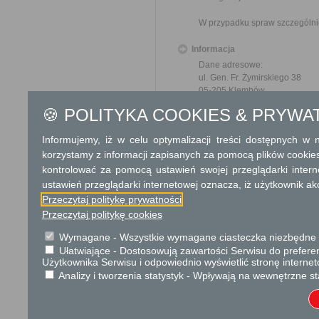
W przypadku spraw szczególni
Informacja
Dane adresowe:
ul. Gen. Fr. Żymirskiego 38
05-205 Klembów
tel.: 29 753 88 00
🍪 POLITYKA COOKIES & PRYWA
fax: 29 777 90 85
e-mail: urzad@klembow.pl
Informujemy, iż w celu optymalizacji treści dostępnych w
korzystamy z informacji zapisanych za pomocą plików cookie
Godziny pracy Urzędu:
Pon: 8:00 - 17:00
kontrolować za pomocą ustawień swojej przeglądarki inter
Wt-Czw: 8:00 - 16:00
ustawień przeglądarki internetowej oznacza, iż użytkownik ak
Pt: 8:00 - 15:00
Przeczytaj politykę prywatności
Przeczytaj politykę cookies
Dodatkowe informac
Wymagane - Wszystkie wymagane ciasteczka niezbędne do
Opłata
Ułatwiające - Dostosowują zawartości Serwisu do preferen
Użytkownika Serwisu i odpowiednio wyświetlić stronę interne
Wniosek o ustanowienie trwa
17 zł opłata skarbowa za z
Analizy i tworzenia statystyk - Wpływają na wewnętrzne st
Tryb odwoławczy