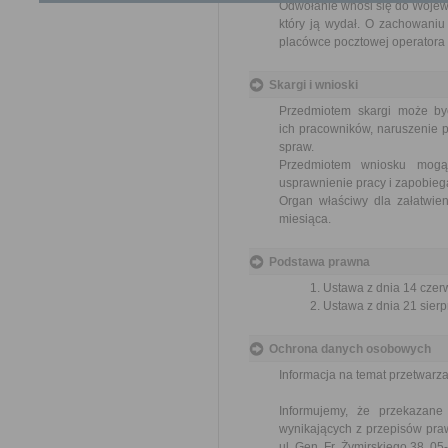
Odwołanie wnosi się do Wojewo
który ją wydał. O zachowaniu
placówce pocztowej operatora 
Skargi i wnioski
Przedmiotem skargi może by
ich pracowników, naruszenie p
spraw.
Przedmiotem wniosku mogą 
usprawnienie pracy i zapobieg
Organ właściwy dla załatwien
miesiąca.
Podstawa prawna
Ustawa z dnia 14 czer
Ustawa z dnia 21 sierp
Ochrona danych osobowych
Informacja na temat przetwar
Informujemy, że przekazan
wynikających z przepisów pr
ul. Gen. Fr. Żymirskiego 38, 