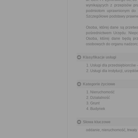
wynikających z przepisów p
podmiotom uprawnionym do ic
Szczegółowe podstawy prawne
Osoba, której dane są przet
pośrednictwem Urzędu. Niepo
Osoba, której dane będą pr
osobowych do organu nadzorcz
Klasyfikacje usługi
Usługi dla przedsiębiorców 
Usługi dla instytucji, urzę
Kategorie życiowe
Nieruchomość
Działalność
Grunt
Budynek
Słowa kluczowe
oddanie, nieruchomość, trwały