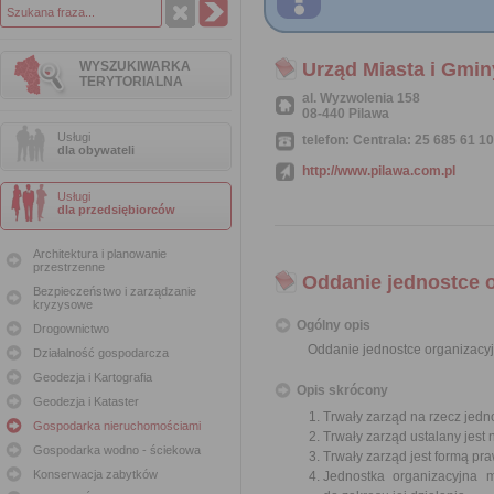
WYSZUKIWARKA
Urząd Miasta i Gmin
TERYTORIALNA
al. Wyzwolenia 158
08-440 Pilawa
Usługi
telefon: Centrala: 25 685 61 10
dla obywateli
http://www.pilawa.com.pl
Usługi
dla przedsiębiorców
Architektura i planowanie
przestrzenne
Oddanie jednostce o
Bezpieczeństwo i zarządzanie
kryzysowe
Ogólny opis
Drogownictwo
Oddanie jednostce organizacyj
Działalność gospodarcza
Geodezja i Kartografia
Opis skrócony
Geodezja i Kataster
Trwały zarząd na rzecz jedn
Gospodarka nieruchomościami
Trwały zarząd ustalany jest
Gospodarka wodno - ściekowa
Trwały zarząd jest formą pr
Konserwacja zabytków
Jednostka organizacyjna 