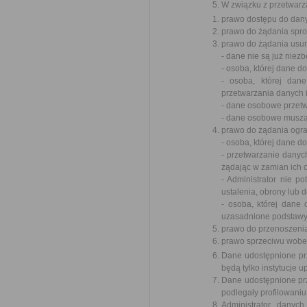
W związku z przetwarz
prawo dostępu do dany
prawo do żądania spr
prawo do żądania usun
- dane nie są już niez
- osoba, której dane 
- osoba, której dan
przetwarzania danych 
- dane osobowe przet
- dane osobowe muszą 
prawo do żądania ogra
- osoba, której dane 
- przetwarzanie danyc
żądając w zamian ich 
- Administrator nie p
ustalenia, obrony lub 
- osoba, której dane
uzasadnione podstawy 
prawo do przenoszeni
prawo sprzeciwu wobe
Dane udostępnione pr
będą tylko instytucje
Dane udostępnione pr
podlegały profilowaniu
Administrator danyc