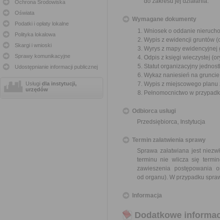
do zakresu jej działania.
Ochrona Środowiska
Oświata
Wymagane dokumenty
Podatki i opłaty lokalne
Wniosek o oddanie nieruchom
Polityka lokalowa
Wypis z ewidencji gruntów (o
Skargi i wnioski
Wyrys z mapy ewidencyjnej g
Sprawy komunikacyjne
Odpis z księgi wieczystej (or
Statut organizacyjny jednost
Udostępnianie informacji publicznej
Wykaz naniesień na gruncie 
Usługi
dla instytucji,
Wypis z miejscowego planu 
urzędów
Pełnomocnictwo w przypadku
Odbiorca usługi
Przedsiębiorca, Instytucja
Termin załatwienia sprawy
Sprawa załatwiana jest niezw
terminu nie wlicza się term
zawieszenia postępowania 
od organu). W przypadku spraw
Informacja
Dodatkowe informac