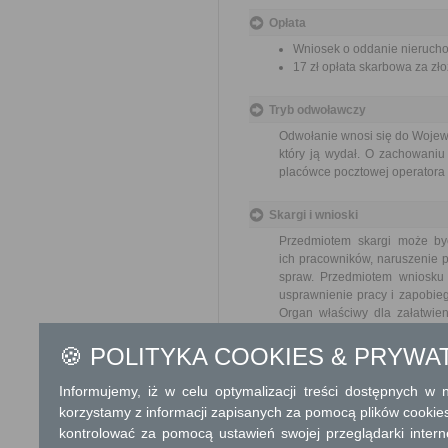
Opłata
Wniosek o oddanie nieruchom
17 zł opłata skarbowa za z
Tryb odwoławczy
Odwołanie wnosi się do Wojewo
który ją wydał. O zachowaniu
placówce pocztowej operatora 
Skargi i wnioski
Przedmiotem skargi może by
ich pracowników, naruszenie p
spraw. Przedmiotem wniosku 
usprawnienie pracy i zapobieg
Organ właściwy dla załatwien
miesiąca.
🍪 POLITYKA COOKIES & PRYWA
Informacje dodatkowe
Informujemy, iż w celu optymalizacji treści dostępnych w
Państwowym jednostkom organ
korzystamy z informacji zapisanych za pomocą plików cookie
Państwa lub pozostające w uż
kontrolować za pomocą ustawień swojej przeglądarki inter