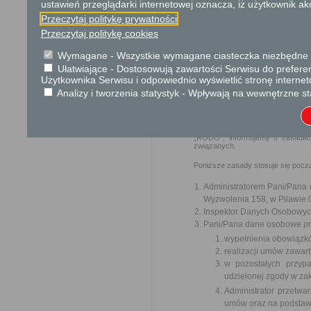
ustawień przeglądarki internetowej oznacza, iż użytkownik ak
Podstawa prawna
Przeczytaj politykę prywatności
Ustawa z dnia 14 czer
Przeczytaj politykę cookies
Ustawa z dnia 21 sierp
Wymagane - Wszystkie wymagane ciasteczka niezbędne do
Ułatwiające - Dostosowują zawartości Serwisu do preferen
Ochrona danych osobowych
Użytkownika Serwisu i odpowiednio wyświetlić stronę interne
Analizy i tworzenia statystyk - Wpływają na wewnętrzne st
Klauzula informacyjna o przetwar
W związku z realizacją wymogów 
ochrony osób fizycznych w zwią
uchylenia dyrektywy 95/46/WE (o
„RODO”, informujemy o zasadac
związanych.
Poniższe zasady stosuje się poc
Administratorem Pani/Pana d
Wyzwolenia 158, w Pilawie 0
Inspektor Danych Osobowyc
Pani/Pana dane osobowe prz
wypełnienia obowiązk
realizacji umów zawart
w pozostałych przyp
udzielonej zgody w zak
Administrator przetw
umów oraz na podstawi