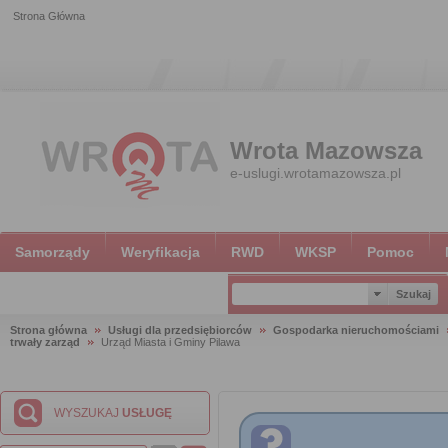
Strona Główna
Wrota Mazowsza
e-uslugi.wrotamazowsza.pl
Samorządy
Weryfikacja
RWD
WKSP
Pomoc
Strona główna
Usługi dla przedsiębiorców
Gospodarka nieruchomościami
trwały zarząd
Urząd Miasta i Gminy Pilawa
WYSZUKAJ
USŁUGĘ